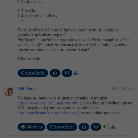
1.2.4)Časopisy
-41%
Copywriter
1.3)hračky
Algoritmy
1.4)parfémy a hodinky
atd.
-10%
WordPress specialista
Umělá inteligence (AI)
Existuje už nějaká hotová funkce, která by mi to dokázala
jaýmkoli způsobem vypsat?
SEO specialista
Popřípadě je možné naprogramovat svou? Není to např. u větších
Pro děti
webů, jako již právě zmiňovaná alza.cz ošetřeno tak, aby nebylo
možné stromovou strukturu webu získat?
Více
Díky za rady.
Fórum
Odpovědět
Kurzy e-commerce
Jiří Fencl
:
28.8.2016 18:38
Nejlepsi asi bude najit si sitemap stranky (napr alza
Testování softwaru
Kurzy designu
https://www.alza.cz/…tegories.xml
) a pak bud prohlednout primo
XML nejakym lepsim programem (online napr
-80%
http://codebeautify.org/xmlviewer
) nebo to dale zpracovat
Datová analýza
HTML/CSS
Příběhy absolventů
+1
Nahoru
Odpovědět
-80%
Digitální gramotnost
Blog
Photoshop