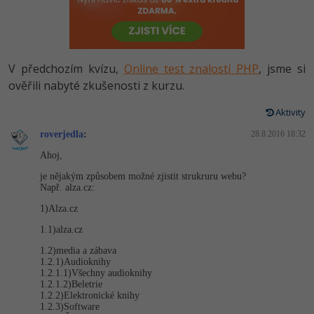
-80%
Vývojář mobilních aplikací
Python
HTML5, CSS3, Bootstrap, SEO
PHP
-80%
Specialista na AI a bigdata
JavaScript
SQL a databáze
JavaScript
V předchozím kvízu,
Online test znalostí PHP
, jsme si
-80%
C# Game developer
PHP
ověřili nabyté zkušenosti z kurzu.
Testování a verzování
Python
-80%
Webdesigner
C++
Aktivity
UML a návrhové vzory
HTML / CSS
roverjedla
:
28.8.2016 18:32
-80%
Tester
Swift
Ahoj,
React
UML a návrhové vzory
-80%
Systémový administrátor
Kotlin
je nějakým způsobem možné zjistit strukruru webu?
Např. alza.cz:
Spring
MySQL/MariaDB
-80%
Grafik / UX/UI návrhář
1)Alza.cz
C
ASP.NET MVC
MS-SQL
1.1)alza.cz
3D grafik
VB.NET
1.2)media a zábava
Django
SQLite
1.2.1)Audioknihy
Projektový manažer
1.2.1.1)Všechny audioknihy
SQL
1.2.1.2)Beletrie
Best practices
1.2.2)Elektronické knihy
-80%
Databázový analytik
1.2.3)Software
Návrh SW