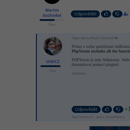
Martin
Odpovědět
Suchodol
Člen
Odpovídá na Martin Suchodol
Přímo z webu společnosti JetBrains
PhpStorm includes all the funct
PHPStorm je tedy Webstorm. Websto
UrbiCZ
doinstalovat pomocí pluginů.
Člen
Editováno
+
Odpovědět
http://snitch.cz/ - web o GameMakeru