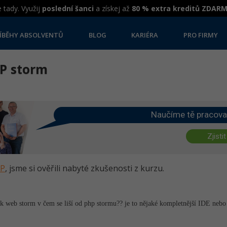
 tady. Využij
poslední šanci
a získej až
80 % extra kreditů ZDAR
ÍBĚHY ABSOLVENTŮ
BLOG
KARIÉRA
PRO FIRMY
HP storm
Naučíme tě pracova
Zjistit
HP
, jsme si ověřili nabyté zkušenosti z kurzu.
k web storm v čem se liší od php stormu?? je to nějaké kompletnější IDE nebo 