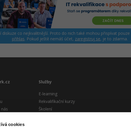
ší diskuze co nejkvalitnější. Proto do nich také mohou přispívat pouze
přihlas
. Pokud ještě nemáš účet,
zaregistruj se
, je to zdarma.
rk.cz
Služby
E-learning
tu
Rekvalifikační kurzy
 nás
Školení
Pro firmy
stému
ívá cookies