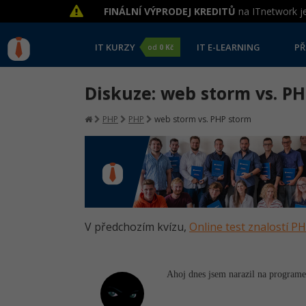
FINÁLNÍ VÝPRODEJ KREDITŮ
na ITnetwork je
IT KURZY
IT E-LEARNING
PŘ
od
0 Kč
Diskuze: web storm vs. P
PHP
PHP
web storm vs. PHP storm
V předchozím kvízu,
Online test znalostí P
Ahoj dnes jsem narazil na programe