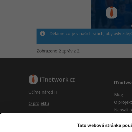
Děláme co je v našich silách, aby byly zdej
Zobrazeno 2 zpráv z 2.
ITnetwork.cz
ITnetwo
Učíme národ IT
Blog
O projek
O projektu
Napsali o
Reklama
Vývoj sy
Tato webová stránka použ