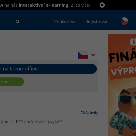
MA
na náš
interaktivní e-learning
.
Zjisti více:
Přihlásit se
Registrovat
t na home-office.
 více...
Aktivity
je to jen IDE pro klientské jazyky??