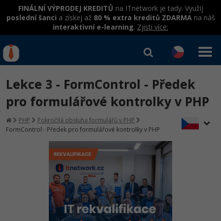
FINÁLNÍ VÝPRODEJ KREDITŮ
na ITnetwork je tady. Využij
poslední šanci
a získej až
80 % extra kreditů ZDARMA
na náš
interaktivní e-learning
.
Zjisti více:
IT kurzy
Od
0 Kč
Lekce 3 - FormControl - Předek
Přihlásit se
|
Registrovat
IT e-learning
Rekvalifikace a kurzy
pro formulářové kontrolky v PHP
hrazené úřadem práce
Kurzy IT profesí
PHP
Pokročilá obsluha formulářů v PHP
Workshopy zdarma
FormControl - Předek pro formulářové kontrolky v PHP
Junior programátor
Kurzy programování
Umělá inteligence v praxi
Školení
Programátor WWW aplikací
Jak začít?
Datová analýza v praxi
Základy programování
Školení dle technologií
-80%
Senior programátor
Java
Objektové programování - OOP
C# .NET
-80%
Front-end developer
C#.NET
Umělá inteligence
Java