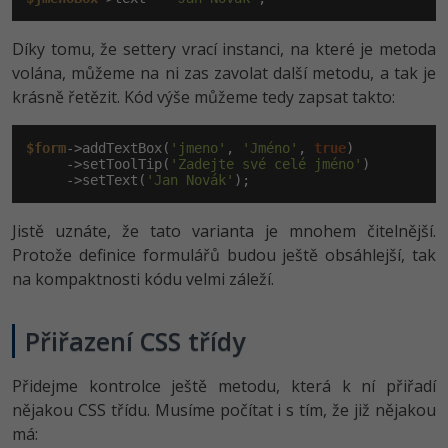
Díky tomu, že settery vrací instanci, na které je metoda
volána, můžeme na ni zas zavolat další metodu, a tak je
krásně řetězit. Kód výše můžeme tedy zapsat takto:
$form
->addTextBox(
'jmeno'
, 
'Jméno'
, 
true
)

     ->setToolTip(
'Zadejte své celé jméno'
)

     ->setText(
'Jan Novák'
);
Jistě uznáte, že tato varianta je mnohem čitelnější.
Protože definice formulářů budou ještě obsáhlejší, tak
na kompaktnosti kódu velmi záleží.
Přiřazení CSS třídy
Přidejme kontrolce ještě metodu, která k ní přiřadí
nějakou CSS třídu. Musíme počítat i s tím, že již nějakou
má: