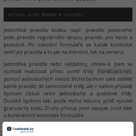
private
array
$rules
 = 
array
();
Jednotlivá pravidla budou např. pravidlo povinného
pole, pravidlo regulárního výrazu, pravidlo pro heslo a
podobně. Po odeslání formuláře se každé kontrolce
ověří její pravidla a to jak na klientovi, tak na serveru.
Jednotlivá pravidla nebo validátory, chcete-li, jsem se
rozhodl realizovat přímo uvnitř třídy
FormControl
pomocí jednoduchých metod. Mohli bychom také oddělit
každé pravidlo do samostatné třídy, ale v našem případě
bychom získali velmi jednoduché a podobné třídy.
Dosáhli bychom tak, podle mého názoru, příliš vysoké
granularity kódu. Druhý přístup jsem naopak zvolil dále
u konkrétních kontrolek formuláře.
Výčet pravidel