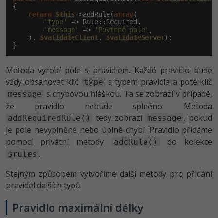
{

return
$this
->addRule(
array
(

'type'
 => Rule::Required,

'message'
 => 
'Povinné pole'
,

    ), 
$validateClient
, 
$validateServer
);

}
Metoda vyrobí pole s pravidlem. Každé pravidlo bude
vždy obsahovat klíč
s typem pravidla a poté klíč
type
s chybovou hláškou. Ta se zobrazí v případě,
message
že pravidlo nebude splněno. Metoda
tedy zobrazí
, pokud
addRequiredRule()
message
je pole nevyplněné nebo úplně chybí. Pravidlo přidáme
pomocí privátní metody
do kolekce
addRule()
.
$rules
Stejným způsobem vytvoříme další metody pro přidání
pravidel dalších typů.
Pravidlo maximální délky