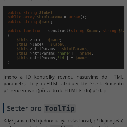
-30%
Kariéra
-80%
Marketing
Adobe Illustrator
public
string
$label
Pro firmy
-30%
public
array
$htmlParams
 = 
array
WordPress
Adobe Lightroom
public
string
$name
;

-30%
-15%
public
function
 __construct(
string
$name
, 
string
$la
SEO
Adobe XD
{

$this
->name = 
$name
;

-25%
$this
->label = 
$label
;

UX
Adobe InDesign
$this
->htmlParams = 
$htmlParams
;

$this
->htmlParams[
'name'
] = 
$name
;

$this
->htmlParams[
Business
'id'
] = 
$name
;

Adobe After Effects
}
-25%
-80%
Kryptoměny
Blender
Jméno a ID kontrolky rovnou nastavíme do HTML
-30%
parametrů. To jsou HTML atributy, které se k elementu
Copywriting
Inkscape
při renderování (převodu do HTML kódu) přidají.
-80%
-80%
MS Office
Fotografování
Setter pro
ToolTip
Google Dokumenty
Video
Když jsme u těch jednoduchých vlastností, přidejme ještě
Time management
Ostatní