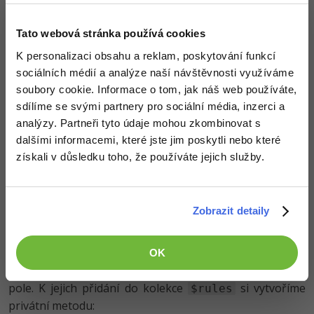
Jednotlivá pravidla si uložíme výčtového typu (
).
enum
Přidáme si šest položek:
Tato webová stránka používá cookies
K personalizaci obsahu a reklam, poskytování funkcí
enum Rules

sociálních médií a analýze naší návštěvnosti využíváme
{

soubory cookie. Informace o tom, jak náš web používáte,
case
 Required;

case
 MaxLength;

sdílíme se svými partnery pro sociální média, inzerci a
case
 Password;

analýzy. Partneři tyto údaje mohou zkombinovat s
case
 DateTime;

case
Pattern
;

dalšími informacemi, které jste jim poskytli nebo které
case
 RequiredFile;

získali v důsledku toho, že používáte jejich služby.
}
Podle názvu jistě poznáte, co které pravidlo ověřuje.
Další pravidla lze sestavit různými kombinacemi.
Zobrazit detaily
Přidávání pravidel
OK
Každé pravidlo bude reprezentované jako asociativní
pole. K jejich přidání do kolekce
si vytvoříme
$rules
privátní metodu: