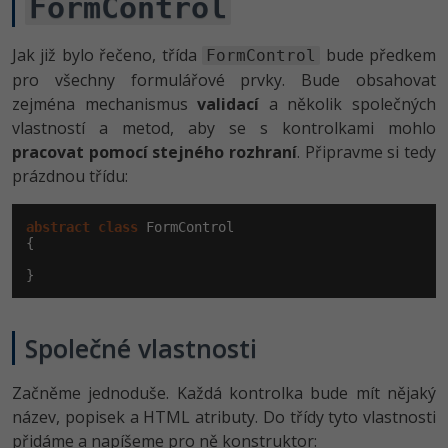
FormControl
-41%
Copywriter
Algoritmy
Jak již bylo řečeno, třída
bude předkem
FormControl
-10%
pro všechny formulářové prvky. Bude obsahovat
WordPress specialista
Umělá inteligence (AI)
zejména mechanismus
validací
a několik společných
vlastností a metod, aby se s kontrolkami mohlo
SEO specialista
Pro děti
pracovat pomocí stejného rozhraní
. Připravme si tedy
prázdnou třídu:
Více
Fórum
abstract
class
 FormControl

{

}
Kurzy e-commerce
Testování softwaru
Kurzy designu
Společné vlastnosti
-80%
Datová analýza
HTML/CSS
Příběhy absolventů
Začněme jednoduše. Každá kontrolka bude mít nějaký
-80%
název, popisek a HTML atributy. Do třídy tyto vlastnosti
Digitální gramotnost
Blog
Photoshop
přidáme a napíšeme pro ně konstruktor: