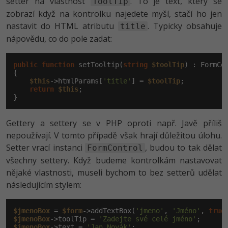
setter na vlastnost
. To je text, který se
ToolTip
zobrazí když na kontrolku najedete myší, stačí ho jen
Windows
Fórum
nastavit do HTML atributu
. Typicky obsahuje
title
nápovědu, co do pole zadat:
Linux
public
function
 setTooltip(
string
$toolTip
) : FormCon
Sítě
{

$this
->htmlParams[
'title'
] = 
$toolTip
;

return
$this
;

Kybernetická bezpečnost
}
Elektronický podpis
Gettery a settery se v PHP oproti např. Javě příliš
nepoužívají. V tomto případě však hrají důležitou úlohu.
Fórum
Setter vrací instanci
, budou to tak dělat
FormControl
všechny settery. Když budeme kontrolkám nastavovat
nějaké vlastnosti, museli bychom to bez setterů udělat
následujícím stylem:
$jmenoBox
 = 
$form
->addTextBox(
'jmeno'
, 
'Jméno'
, 
true
$jmenoBox
->toolTip = 
'Zadejte své celé jméno'
$jmenoBox
->text = 
'Jan Novák'
;