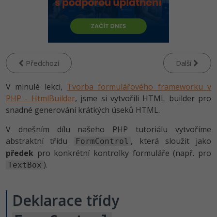
-80%
Vývojář mobilních aplikací
Python
HTML5, CSS3, Bootstrap, SEO
PHP
-80%
Specialista na AI a bigdata
JavaScript
SQL a databáze
JavaScript
-80%
C# Game developer
PHP
Testování a verzování
Předchozí
Další
Python
-80%
Webdesigner
C++
V minulé lekci,
UML a návrhové vzory
Tvorba formulářového frameworku v
HTML / CSS
-80%
PHP - HtmlBuilder
Tester
, jsme si vytvořili HTML builder pro
Swift
React
snadné generování krátkých úseků HTML.
UML a návrhové vzory
-80%
Systémový administrátor
Kotlin
V dnešním dílu našeho PHP tutoriálu vytvoříme
Spring
MySQL/MariaDB
abstraktní třídu
, která sloužit jako
-80%
FormControl
Grafik / UX/UI návrhář
C
předek
pro konkrétní kontrolky formuláře (např. pro
ASP.NET MVC
MS-SQL
).
TextBox
3D grafik
VB.NET
Django
SQLite
Projektový manažer
SQL
Deklarace třídy
Best practices
-80%
Databázový analytik
Návrh SW