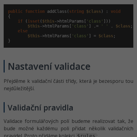
public
function
 addClass(
string
$class
) : 
void
{

if
 (
isset
(
$this
->htmlParams[
'class'
]))

$this
->htmlParams[
'class'
] .= 
' '
 . 
$class
;

else
$this
->htmlParams[
'class'
] = 
$class
;

}
Nastavení validace
Přejděme k validační části třídy, která je bezesporu tou
nejdůležitější.
Validační pravidla
Validace formulářových polí budeme realizovat tak, že
bude možné každému poli přidat několik validačních
pravidel. Proto přidáme kolekci
:
$rules