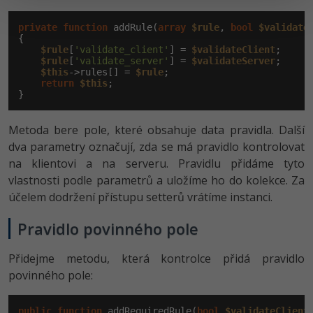
private
function
 addRule(
array
$rule
, 
bool
$validate
{

$rule
[
'validate_client'
] = 
$validateClient
;

$rule
[
'validate_server'
] = 
$validateServer
;

$this
->rules[] = 
$rule
;

return
$this
;

}
Metoda bere pole, které obsahuje data pravidla. Další
dva parametry označují, zda se má pravidlo kontrolovat
na klientovi a na serveru. Pravidlu přidáme tyto
vlastnosti podle parametrů a uložíme ho do kolekce. Za
účelem dodržení přístupu setterů vrátíme instanci.
Pravidlo povinného pole
Přidejme metodu, která kontrolce přidá pravidlo
povinného pole:
public
function
 addRequiredRule(
bool
$validateClient