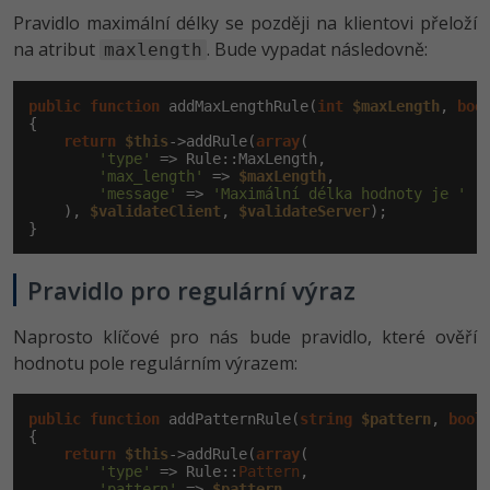
Pravidlo maximální délky se později na klientovi přeloží
na atribut
. Bude vypadat následovně:
maxlength
public
function
 addMaxLengthRule(
int
$maxLength
, 
boo
{

return
$this
->addRule(
array
(

'type'
 => Rule::MaxLength,

'max_length'
 => 
$maxLength
,

'message'
 => 
'Maximální délka hodnoty je '
 .
    ), 
$validateClient
, 
$validateServer
);

}
Pravidlo pro regulární výraz
Naprosto klíčové pro nás bude pravidlo, které ověří
hodnotu pole regulárním výrazem:
public
function
 addPatternRule(
string
$pattern
, 
bool
{

return
$this
->addRule(
array
(

'type'
 => Rule::
Pattern
,

'pattern'
 => 
$pattern
,
