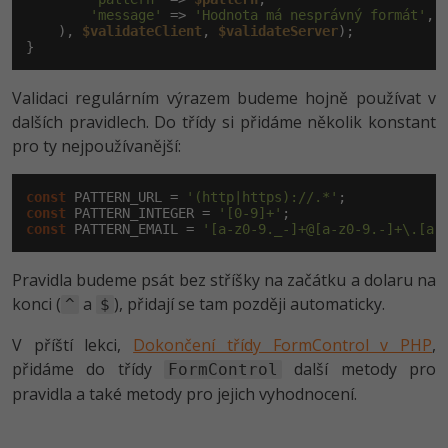
'message'
 => 
'Hodnota má nesprávný formát'
,

    ), 
$validateClient
, 
$validateServer
);

}
Validaci regulárním výrazem budeme hojně používat v
dalších pravidlech. Do třídy si přidáme několik konstant
pro ty nejpoužívanější:
const
 PATTERN_URL = 
'(http|https)://.*'
const
 PATTERN_INTEGER = 
'[0-9]+'
const
 PATTERN_EMAIL = 
'[a-z0-9._-]+@[a-z0-9.-]+\.[a-
Pravidla budeme psát bez stříšky na začátku a dolaru na
konci (
a
), přidají se tam později automaticky.
^
$
V příští lekci,
Dokončení třídy FormControl v PHP
,
přidáme do třídy
další metody pro
FormControl
pravidla a také metody pro jejich vyhodnocení.