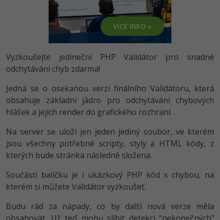
-80%
Vývojář mobilních aplikací
Python
HTML5, CSS3, Bootstrap, SEO
PHP
VÍCE INFO »
-80%
Specialista na AI a bigdata
JavaScript
SQL a databáze
JavaScript
-80%
C# Game developer
PHP
Vyzkoušejte jedineční PHP Validátor pro snadné
Testování a verzování
Python
odchytávání chyb zdarma!
-80%
Webdesigner
C++
UML a návrhové vzory
Jedná se o osekanou verzi finálního Validátoru, která
HTML / CSS
-80%
Tester
obsahuje základní jádro pro odchytávání chybových
Swift
React
hlášek a jejich render do grafického rozhraní.
UML a návrhové vzory
-80%
Systémový administrátor
Kotlin
Na server se uloží jen jeden jediný soubor, ve kterém
Spring
MySQL/MariaDB
jsou všechny potřebné scripty, styly a HTML kódy, z
-80%
Grafik / UX/UI návrhář
C
kterých bude stránka následně složena.
ASP.NET MVC
MS-SQL
3D grafik
VB.NET
Součástí balíčku je i ukázkový PHP kód s chybou, na
Django
SQLite
kterém si můžete Validátor vyzkoušet.
Projektový manažer
SQL
Best practices
Budu rád za nápady, co by další nová verze měla
-80%
Databázový analytik
Návrh SW
obsahovat. Už teď mohu slíbit detekci "nekonečných"