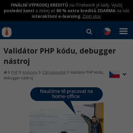
FINÁLNÍ VÝPRODEJ KREDITŮ
na ITnetwork je tady. Využij
poslední šanci
a získej až
80 % extra kreditů ZDARMA
na náš
interaktivní e-learning
.
Zjisti více:
IT kurzy
Od
0 Kč
Validátor PHP kódu, debugger
Přihlásit se
|
Registrovat
IT e-learning
Rekvalifikace a kurzy
nástroj
hrazené úřadem práce
Kurzy IT profesí
PHP
Knihovny
Zdrojákoviště
Validátor PHP kódu,
Workshopy zdarma
debugger nástroj
Junior programátor
Kurzy programování
Umělá inteligence v praxi
Školení
Naučíme tě pracovat na
Programátor WWW aplikací
home-office.
Jak začít?
Datová analýza v praxi
Základy programování
Školení dle technologií
-80%
Senior programátor
Java
Objektové programování - OOP
C# .NET
-80%
Front-end developer
C#.NET
Umělá inteligence
Java