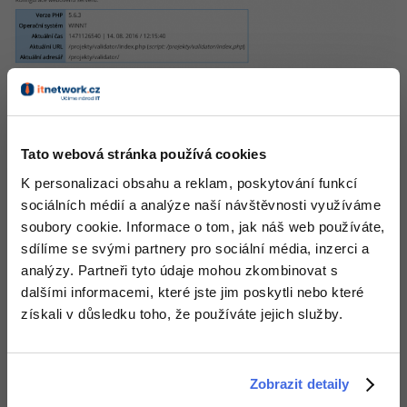
-30%
Kariéra
-80%
Marketing
Adobe Illustrator
Pro firmy
-30%
WordPress
Adobe Lightroom
-30%
-15%
SEO
Adobe XD
-25%
UX
Adobe InDesign
Tato webová stránka používá cookies
K personalizaci obsahu a reklam, poskytování funkcí
Business
Adobe After Effects
sociálních médií a analýze naší návštěvnosti využíváme
Program byl vytvořen v roce 2016.
-25%
-80%
soubory cookie. Informace o tom, jak náš web používáte,
Kryptoměny
Blender
sdílíme se svými partnery pro sociální média, inzerci a
-30%
analýzy. Partneři tyto údaje mohou zkombinovat s
Copywriting
Inkscape
dalšími informacemi, které jste jim poskytli nebo které
Stáhnout
-80%
-80%
získali v důsledku toho, že používáte jejich služby.
MS Office
Fotografování
Stažením následujícího souboru souhlasíš s
licenčními podmínkami
Google Dokumenty
Video
Stáhnout validator.zip v 1.0 ALPHA
Zobrazit detaily
Time management
Ostatní