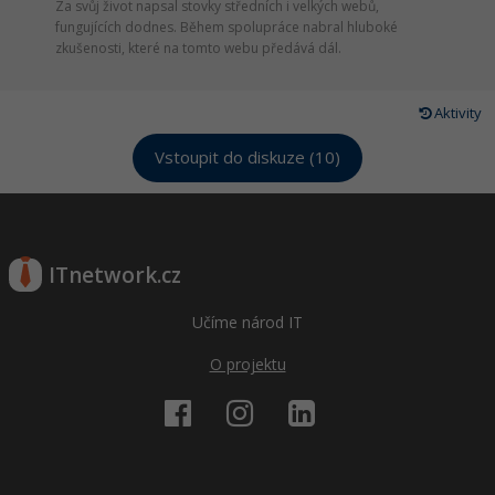
Za svůj život napsal stovky středních i velkých webů,
fungujících dodnes. Během spolupráce nabral hluboké
zkušenosti, které na tomto webu předává dál.
Aktivity
Vstoupit do diskuze (10)
ITnetwork.cz
Učíme národ IT
O projektu