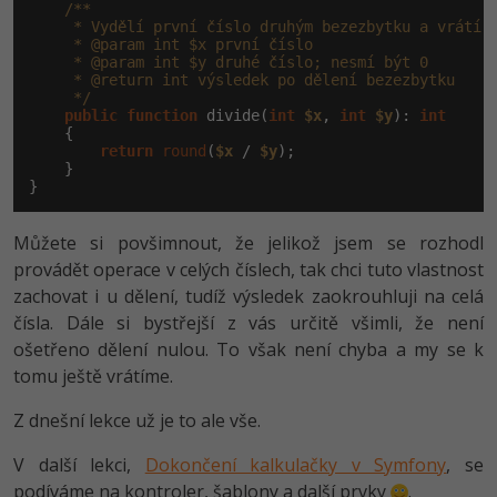
/**

     * Vydělí první číslo druhým bezezbytku a vrátí v
     * @param int $x první číslo

     * @param int $y druhé číslo; nesmí být 0

     * @return int výsledek po dělení bezezbytku

     */
public
function
 divide(
int
$x
, 
int
$y
): 
int
    {

return
round
(
$x
 / 
$y
);

    }

}
Můžete si povšimnout, že jelikož jsem se rozhodl
provádět operace v celých číslech, tak chci tuto vlastnost
zachovat i u dělení, tudíž výsledek zaokrouhluji na celá
čísla. Dále si bystřejší z vás určitě všimli, že není
ošetřeno dělení nulou. To však není chyba a my se k
tomu ještě vrátíme.
Z dnešní lekce už je to ale vše.
V další lekci,
Dokončení kalkulačky v Symfony
, se
podíváme na kontroler, šablony a další prvky
.