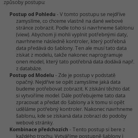
způsoby postupu:
-30%
Kariéra
-80%
Marketing
Adobe Illustrator
Postup od Pohledu
- V tomto postupu se nejdříve
Pro firmy
-30%
WordPress
zamyslíme, co chceme vlastně na dané webové
Adobe Lightroom
stránce zobrazit. Podle toho si navrhneme šablonu
-30%
-15%
(view). Abychom ji mohli vyplnit potřebnými daty,
SEO
Adobe XD
navrhneme následně kontroler, který potřebná
-25%
data předává do šablony. Ten ale musí tato data
UX
Adobe InDesign
získat z modelu, takže nakonec naprogramuje
onen model, který tato potřebná data dodává např.
Business
Adobe After Effects
z databáze.
Postup od Modelu
- Zde je postup v podstatě
-25%
-80%
Kryptoměny
Blender
opačný. Nejdříve se opět zamyslíme jaká data
budeme potřebovat zobrazit. K získání těchto dat
-30%
Copywriting
Inkscape
si vytvoříme model. Dále potřebujeme tato data
zpracovat a předat do šablony a k tomu si opět
-80%
-80%
MS Office
Fotografování
uděláme potřebný kontroler. Nakonec navrhneme
šablonu, kde se získaná data zobrazí do podoby
Google Dokumenty
webové stránky.
Video
Kombinace předchozích
- Tento postup si bere z
každého trochu. Vytváříme postupně šablony i
Time management
Ostatní