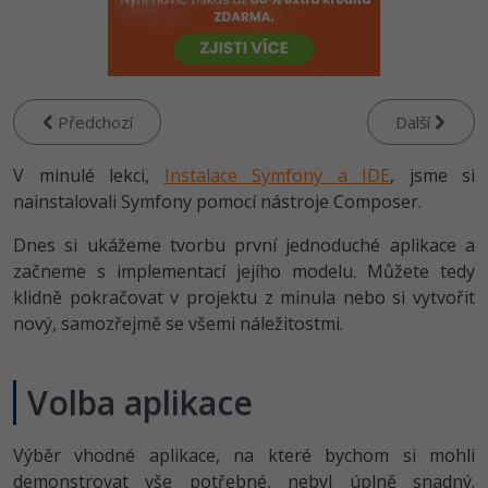
-80%
Vývojář mobilních aplikací
Python
HTML5, CSS3, Bootstrap, SEO
PHP
-80%
Specialista na AI a bigdata
JavaScript
SQL a databáze
JavaScript
-80%
C# Game developer
PHP
Předchozí
Další
Testování a verzování
Python
-80%
Webdesigner
C++
V minulé lekci,
Instalace Symfony a IDE
, jsme si
UML a návrhové vzory
HTML / CSS
nainstalovali Symfony pomocí nástroje Composer.
-80%
Tester
Swift
Dnes si ukážeme tvorbu první jednoduché aplikace a
React
UML a návrhové vzory
-80%
začneme s implementací jejího modelu. Můžete tedy
Systémový administrátor
Kotlin
klidně pokračovat v projektu z minula nebo si vytvořit
Spring
MySQL/MariaDB
-80%
nový, samozřejmě se všemi náležitostmi.
Grafik / UX/UI návrhář
C
ASP.NET MVC
MS-SQL
3D grafik
VB.NET
Volba aplikace
Django
SQLite
Projektový manažer
SQL
Best practices
Výběr vhodné aplikace, na které bychom si mohli
-80%
Databázový analytik
demonstrovat vše potřebné, nebyl úplně snadný.
Návrh SW