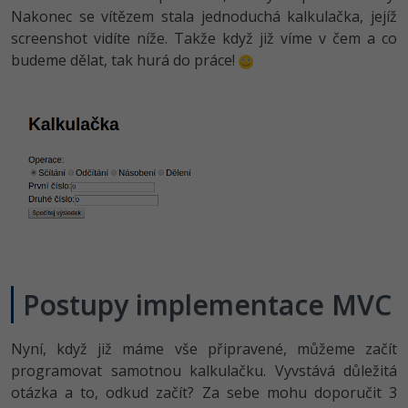
Nakonec se vítězem stala jednoduchá kalkulačka, jejíž
-41%
Copywriter
Algoritmy
screenshot vidíte níže. Takže když již víme v čem a co
budeme dělat, tak hurá do práce!
-10%
WordPress specialista
Umělá inteligence (AI)
SEO specialista
Pro děti
Více
Fórum
Kurzy e-commerce
Postupy implementace MVC
Testování softwaru
Kurzy designu
-80%
Datová analýza
HTML/CSS
Nyní, když již máme vše připravené, můžeme začít
Příběhy absolventů
programovat samotnou kalkulačku. Vyvstává důležitá
-80%
Digitální gramotnost
Blog
Photoshop
otázka a to, odkud začít? Za sebe mohu doporučit 3