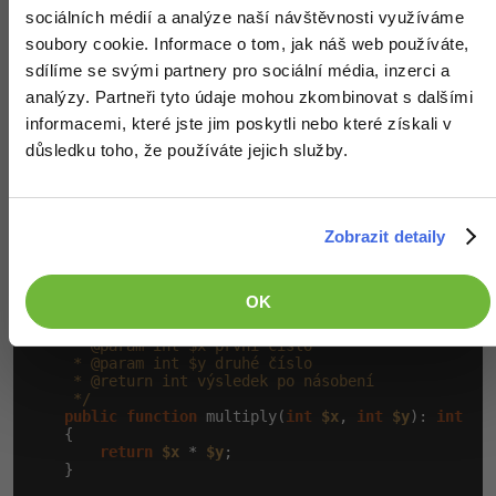
     */
sociálních médií a analýze naší návštěvnosti využíváme
public
function
 add(
int
$x
, 
int
$y
): 
int
soubory cookie. Informace o tom, jak náš web používáte,
    {

return
$x
 + 
$y
;

sdílíme se svými partnery pro sociální média, inzerci a
    }

analýzy. Partneři tyto údaje mohou zkombinovat s dalšími
/**

informacemi, které jste jim poskytli nebo které získali v
     * Odečte druhé číslo od prvního a vrátí výsledek
důsledku toho, že používáte jejich služby.
     * @param int $x první číslo

     * @param int $y druhé číslo

     * @return int výsledek po odčítání

     */
public
function
 subtract(
int
$x
, 
int
$y
): 
int
Zobrazit detaily
    {

return
$x
 - 
$y
;

    }

OK
/**

     * Vynásobí daná čísla a vrátí výsledek.

     * @param int $x první číslo

     * @param int $y druhé číslo

     * @return int výsledek po násobení

     */
public
function
 multiply(
int
$x
, 
int
$y
): 
int
    {

return
$x
 * 
$y
;

    }
