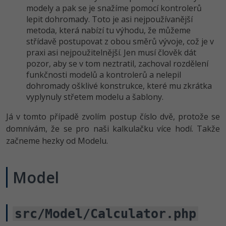
modely a pak se je snažíme pomocí kontrolerů
lepit dohromady. Toto je asi nejpoužívanější
Windows
Fórum
metoda, která nabízí tu výhodu, že můžeme
střídavě postupovat z obou směrů vývoje, což je v
Linux
praxi asi nejpoužitelnější. Jen musí člověk dát
pozor, aby se v tom neztratil, zachoval rozdělení
Sítě
funkčnosti modelů a kontrolerů a nelepil
dohromady ošklivé konstrukce, které mu zkrátka
Kybernetická bezpečnost
vyplynuly střetem modelu a šablony.
Elektronický podpis
Já v tomto případě zvolím postup číslo dvě, protože se
domnívám, že se pro naši kalkulačku více hodí. Takže
Fórum
začneme hezky od Modelu.
Model
src/Model/Calculator.php