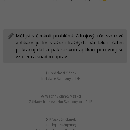
Měl jsi s čímkoli problém? Zdrojový kód vzorové
aplikace je ke stažení každých pár lekcí. Zatím
pokračuj dál, a pak si svou aplikaci porovnej se
vzorem a snadno oprav.
Předchozí článek
Instalace Symfony a IDE
Všechny články v sekci
Základy frameworku Symfony pro PHP
Přeskočit článek
(nedoporučujeme)