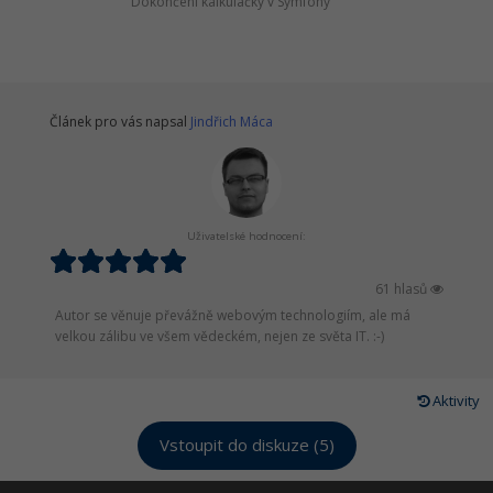
Dokončení kalkulačky v Symfony
Článek pro vás napsal
Jindřich Máca
Uživatelské hodnocení:
61 hlasů
Autor se věnuje převážně webovým technologiím, ale má
velkou zálibu ve všem vědeckém, nejen ze světa IT. :-)
Aktivity
Vstoupit do diskuze (5)