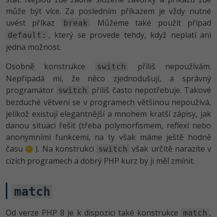
může být více. Za posledním příkazem je vždy nutné
uvést příkaz
. Můžeme také použít případ
break
, který se provede tehdy, když neplatí ani
default:
jedna možnost.
Osobně konstrukce
příliš nepoužívám.
switch
Nepřipadá mi, že něco zjednodušují, a správný
programátor
příliš často nepotřebuje. Takové
switch
bezduché větvení se v programech většinou nepoužívá,
jelikož existují elegantnější a mnohem kratší zápisy, jak
danou situaci řešit (třeba polymorfismem, reflexí nebo
anonymními funkcemi, na ty však máme ještě hodně
času
). Na konstrukci
však určitě narazíte v
switch
cizích programech a dobrý PHP kurz by ji měl zmínit.
match
Od verze PHP 8 je k dispozici také konstrukce
,
match