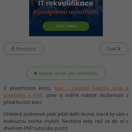
-80%
Vývojář mobilních aplikací
Python
HTML5, CSS3, Bootstrap, SEO
PHP
-80%
Specialista na AI a bigdata
JavaScript
SQL a databáze
JavaScript
-80%
C# Game developer
PHP
Testování a verzování
Python
-80%
Webdesigner
C++
Předchozí
Další
UML a návrhové vzory
HTML / CSS
-80%
Tester
Swift
React
UML a návrhové vzory
-80%
Systémový administrátor
Kotlin
Spring
MySQL/MariaDB
-80%
Grafik / UX/UI návrhář
V předchozím kvízu,
Kvíz - Textové řetězce, pole a
C
ASP.NET MVC
podmínky v PHP
, jsme si ověřili nabyté zkušenosti z
MS-SQL
3D grafik
předchozích lekcí.
VB.NET
Django
SQLite
Ohledně podmínek platí ještě další teorie, která by vám v
Projektový manažer
SQL
budoucnu mohla chybět. Nezbývá tedy než se do ní v
Best practices
-80%
dnešním PHP tutoriálu pustit.
Databázový analytik
Návrh SW