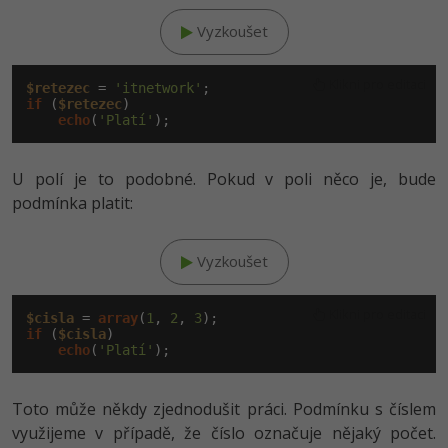
Vyzkoušet
Klikni pro editaci
$retezec
 = 
'itnetwork'
if
 (
$retezec
)

echo
(
'Platí'
U polí je to podobné. Pokud v poli něco je, bude
podmínka platit:
Vyzkoušet
Klikni pro editaci
$cisla
 = 
array
(
1
, 
2
, 
3
if
 (
$cisla
)

echo
(
'Platí'
Toto může někdy zjednodušit práci. Podmínku s číslem
využijeme v případě, že číslo označuje nějaký počet.