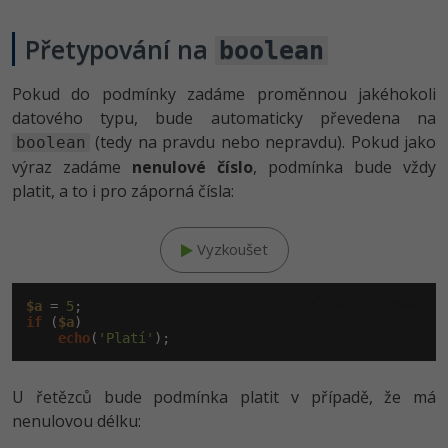
Přetypování na
boolean
Pokud do podmínky zadáme proměnnou jakéhokoli
datového typu, bude automaticky převedena na
(tedy na pravdu nebo nepravdu). Pokud jako
boolean
výraz zadáme
nenulové číslo
, podmínka bude vždy
platit, a to i pro záporná čísla:
Vyzkoušet
Klikni pro editaci
$a
 = 
5
if
 (
$a
)

echo
(
'Platí'
U řetězců bude podmínka platit v případě, že má
nenulovou délku: