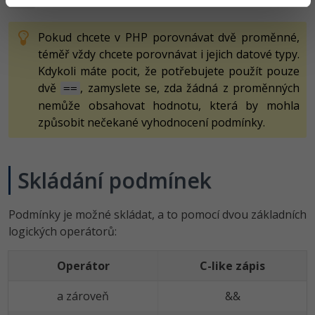
.
===
Pokud chcete v PHP porovnávat dvě proměnné,
téměř vždy chcete porovnávat i jejich datové typy.
Kdykoli máte pocit, že potřebujete použít pouze
dvě
, zamyslete se, zda žádná z proměnných
==
nemůže obsahovat hodnotu, která by mohla
způsobit nečekané vyhodnocení podmínky.
Skládání podmínek
Podmínky je možné skládat, a to pomocí dvou základních
logických operátorů:
Operátor
C-like zápis
a zároveň
&&