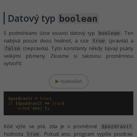
-41%
Copywriter
Algoritmy
Datový typ
boolean
-10%
WordPress specialista
Umělá inteligence (AI)
S podmínkami úzce souvisí datový typ
. Ten
boolean
SEO specialista
nabývá pouze dvou hodnot, a sice
(pravda) a
Pro děti
true
(nepravda). Tyto konstanty někdy bývají psány
false
Více
velkými písmeny. Zkusme si takovou proměnnou
vytvořit:
Fórum
Vyzkoušet
Kurzy e-commerce
Klikni pro editaci
$pozdravit
 = 
true
Testování softwaru
Kurzy designu
if
 (
$pozdravit
 == 
true
)

echo
(
'Ahoj'
-80%
Datová analýza
HTML/CSS
Příběhy absolventů
Kód výše se ptá, zda je v proměnné
$pozdravit
-80%
Digitální gramotnost
Blog
Photoshop
hodnota
. Pokud ano, program vypíše pozdrav.
true