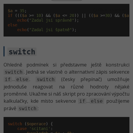
Klikni pro editaci
$a
 = 
35
if
 (((
$a
 >= 
10
) && (
$a
 <= 
20
)) || ((
$a
 >=
30
) && (
$a
 
echo
(
"Zadal jsi správně"
else
echo
(
"Zadal jsi špatně"
switch
Ohledně podmínek si představme ještě konstrukci
. Jedná se vlastně o alternativní zápis sekvence
switch
…
.
(česky přepínač) umožňuje
if
else
switch
jednoduše reagovat na různé hodnoty nějaké
proměnné. Ukažme si náš skript pro zpracování výpočtu
kalkulačky, kde místo sekvence
…
použijeme
if
else
právě
:
switch
switch
 (
$operace
) {

case
'scitani'
:
