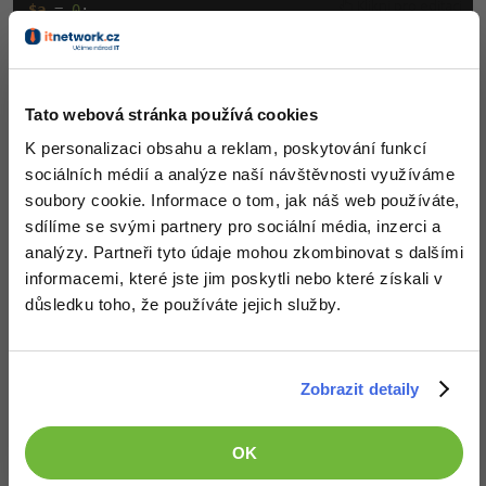
Klikni pro editaci
$a
 = 
0
$b
 = 
"Ahoj, jak se máš?"
if
 (
$a
 === 
$b
)

echo
(
'Platí'
else
echo
(
'Neplatí'
Tato webová stránka používá cookies
K personalizaci obsahu a reklam, poskytování funkcí
Nyní se již podmínka nesplní. Totéž by platilo i pro číslo
sociálních médií a analýze naší návštěvnosti využíváme
a řetězec:
soubory cookie. Informace o tom, jak náš web používáte,
sdílíme se svými partnery pro sociální média, inzerci a
Vyzkoušet
analýzy. Partneři tyto údaje mohou zkombinovat s dalšími
informacemi, které jste jim poskytli nebo které získali v
důsledku toho, že používáte jejich služby.
Klikni pro editaci
$a
 = 
2
$b
 = 
"2"
if
 (
$a
 === 
$b
)

echo
(
'Platí'
else
Zobrazit detaily
echo
(
'Neplatí'
OK
Textové řetězce bychom měli porovnávat spíše třemi