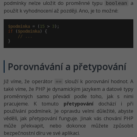
podmínky nelze uložit do proměnné typu
a
boolean
použít k vyhodnocení až později. Ano, je to možné:
Windows
Fórum
Linux
$podminka
 = (
15
 > 
3
if
 (
$podminka
) {

// ...
Sítě
}
Kybernetická bezpečnost
Porovnávání a přetypování
Elektronický podpis
Již víme, že operátor
slouží k porovnání hodnot. A
==
Fórum
také víme, že PHP je dynamickým jazykem a datové typy
proměnných samo převádí podle toho, jak s nimi
pracujeme. K tomuto
přetypování
dochází i při
používání podmínek. Je opravdu velmi důležité, abyste
věděli, jak přetypování funguje. Jinak vás chování PHP
může překvapit, nebo dokonce můžete způsobit
bezpečnostní díru ve své aplikaci.