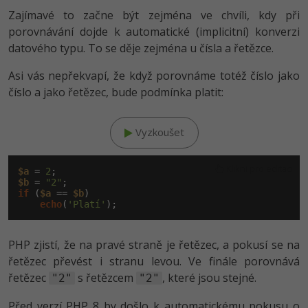
Zajímavé to začne být zejména ve chvíli, kdy při
porovnávání dojde k automatické (implicitní) konverzi
datového typu. To se děje zejména u čísla a řetězce.
Asi vás nepřekvapí, že když porovnáme totéž číslo jako
číslo a jako řetězec, bude podmínka platit:
Vyzkoušet
Klikni pro editaci
$a
 = 
2
$b
 = 
"2"
if
 (
$a
 == 
$b
)

echo
(
'Platí'
PHP zjistí, že na pravé straně je řetězec, a pokusí se na
řetězec převést i stranu levou. Ve finále porovnává
řetězec
s řetězcem
, které jsou stejné.
"2"
"2"
Před verzí PHP 8 by došlo k automatickému pokusu o