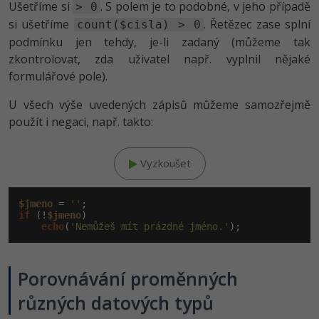
Ušetříme si
. S polem je to podobné, v jeho případě
> 0
si ušetříme
. Řetězec zase splní
count($cisla) > 0
podmínku jen tehdy, je-li zadaný (můžeme tak
zkontrolovat, zda uživatel např. vyplnil nějaké
formulářové pole).
U všech výše uvedených zápisů můžeme samozřejmě
použít i negaci, např. takto:
Vyzkoušet
Klikni pro editaci
$jmeno
 = 
''
if
 (!
$jmeno
)

echo
(
'Nemůžeš mít prázdné jméno.'
Porovnávání proměnných
různých datových typů