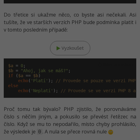
Do třetice si ukažme něco, co byste asi nečekali. Asi
tušíte, že ve starších verzích PHP bude podmínka platit i
v tomto posledním případě:
Vyzkoušet
Klikni pro editaci
$a
 = 
0
$b
 = 
"Ahoj, jak se máš?"
if
 (
$a
 == 
$b
)

echo
(
'Platí'
); 
// Provede se pouze ve verzi PHP 
else
echo
(
'Neplatí'
); 
// Provede se ve verzi PHP 8 a 
Proč tomu tak bývalo? PHP zjistilo, že porovnáváme
číslo s něčím jiným, a pokusilo se převést řetězec na
číslo. Když se mu to nepodařilo, místo chyby prohlásilo,
že výsledek je
. A nula se přece rovná nule
0