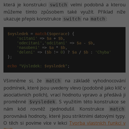
která je konstrukci
velmi podobná a kterou
switch
můžeme tímto způsobem také využít. Příklad níže
ukazuje přepis konstrukce
na
:
switch
match
$vysledek
 = 
match
(
$operace
) {

'scitani'
 => 
$a
 + 
$b
,

'odecitani'
,
'odcitani'
 => 
$a
 - 
$b
,

'nasobeni'
 => 
$a
 * 
$b
,

'deleni'
 => (
$b
 != 
0
) ? 
$a
 / 
$b
 : 
'Chyba'
};

echo
"Výsledek: 
$vysledek
"
;
Všimněme si, že
na základě vyhodnocování
match
podmínek, které jsou uvedeny vlevo (podobně jako klíč v
asociativních polích), vrací hodnotu vpravo a předává ji
proměnné
. S využitím této konstrukce se
$vysledek
nám kód rovněž zjednodušil. Konstrukce
match
porovnává hodnoty, které jsou striktními datovými typy.
O těch si povíme více v lekci
Tvorba vlastních funkcí v