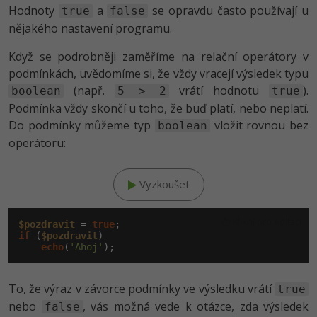
-30%
Kariéra
-80%
Hodnoty
a
se opravdu často používají u
true
false
Marketing
Adobe Illustrator
nějakého nastavení programu.
Pro firmy
-30%
WordPress
Adobe Lightroom
Když se podrobněji zaměříme na relační operátory v
podmínkách, uvědomíme si, že vždy vracejí výsledek typu
-30%
-15%
SEO
Adobe XD
(např.
vrátí hodnotu
).
boolean
5 > 2
true
Podmínka vždy skončí u toho, že buď platí, nebo neplatí.
-25%
UX
Adobe InDesign
Do podmínky můžeme typ
vložit rovnou bez
boolean
operátoru:
Business
Adobe After Effects
-25%
-80%
Kryptoměny
Blender
Vyzkoušet
-30%
Copywriting
Inkscape
Klikni pro editaci
$pozdravit
 = 
true
if
 (
$pozdravit
)

-80%
-80%
MS Office
echo
(
'Ahoj'
Fotografování
Google Dokumenty
Video
To, že výraz v závorce podmínky ve výsledku vrátí
true
nebo
, vás možná vede k otázce, zda výsledek
false
Time management
Ostatní