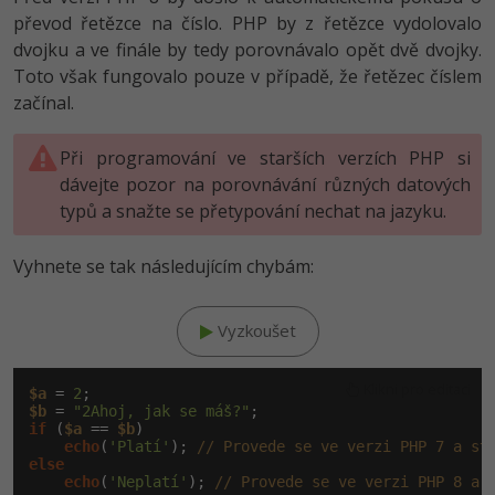
převod řetězce na číslo. PHP by z řetězce vydolovalo
dvojku a ve finále by tedy porovnávalo opět dvě dvojky.
Toto však fungovalo pouze v případě, že řetězec číslem
začínal.
Při programování ve starších verzích PHP si
dávejte pozor na porovnávání různých datových
typů a snažte se přetypování nechat na jazyku.
Vyhnete se tak následujícím chybám:
Vyzkoušet
Klikni pro editaci
$a
 = 
2
$b
 = 
"2Ahoj, jak se máš?"
if
 (
$a
 == 
$b
)

echo
(
'Platí'
); 
// Provede se ve verzi PHP 7 a st
else
echo
(
'Neplatí'
); 
// Provede se ve verzi PHP 8 a 