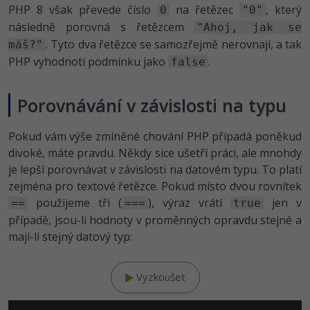
PHP 8 však převede číslo
na řetězec
, který
0
"0"
následně porovná s řetězcem
"Ahoj, jak se
. Tyto dva řetězce se samozřejmě nerovnají, a tak
máš?"
PHP vyhodnotí podmínku jako
.
false
Porovnávání v závislosti na typu
Pokud vám výše zmíněné chování PHP připadá poněkud
divoké, máte pravdu. Někdy sice ušetří práci, ale mnohdy
je lepší porovnávat v závislosti na datovém typu. To platí
zejména pro textové řetězce. Pokud místo dvou rovnítek
použijeme tři (
), výraz vrátí
jen v
==
===
true
případě, jsou-li hodnoty v proměnných opravdu stejné a
mají-li stejný datový typ:
Vyzkoušet