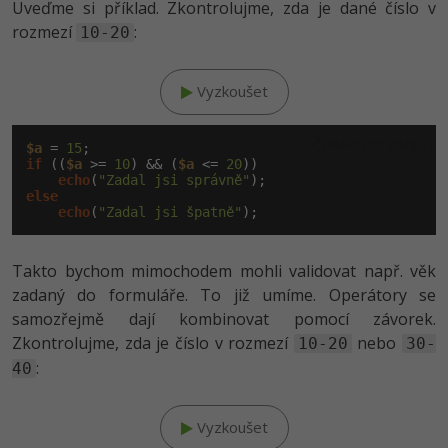
Uveďme si příklad. Zkontrolujme, zda je dané číslo v
rozmezí
:
10-20
Vyzkoušet
Klikni pro editaci
$a
 = 
15
if
 ((
$a
 >= 
10
) && (
$a
 <= 
20
))

echo
(
"Zadal jsi správně"
else
echo
(
"Zadal jsi špatně"
Takto bychom mimochodem mohli validovat např. věk
zadaný do formuláře. To již umíme. Operátory se
samozřejmě dají kombinovat pomocí závorek.
Zkontrolujme, zda je číslo v rozmezí
nebo
10-20
30-
:
40
Vyzkoušet