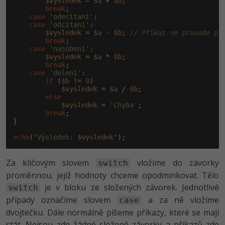
$vysledek
 = 
$a
 + 
$b
;

break
;

case
'odecitani'
:

case
'odcitani'
:

$vysledek
 = 
$a
 - 
$b
; 
// Příkaz se provede pr
break
;

case
'nasobeni'
:

$vysledek
 = 
$a
 * 
$b
;

break
;

case
'deleni'
:

if
 (
$b
 != 
0
)

$vysledek
 = 
$a
 / 
$b
;

else
$vysledek
 = 
'Chyba'
;

break
;

}

echo
(
"Výsledek: 
$vysledek
"
);
Za klíčovým slovem
vložíme do závorky
switch
proměnnou, jejíž hodnoty chceme opodmínkovat. Tělo
je v bloku ze složených závorek. Jednotlivé
switch
případy označíme slovem
a za ně vložíme
case
dvojtečku. Dále normálně píšeme příkazy, které se mají
stát. Nejsou zde žádné složené závorky a příkazů zde