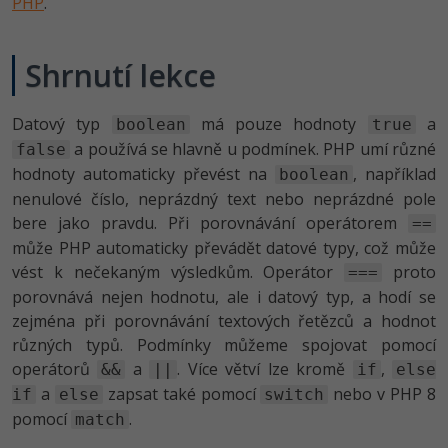
PHP
.
Shrnutí lekce
Datový typ
má pouze hodnoty
a
boolean
true
a používá se hlavně u podmínek. PHP umí různé
false
hodnoty automaticky převést na
, například
boolean
nenulové číslo, neprázdný text nebo neprázdné pole
bere jako pravdu. Při porovnávání operátorem
==
může PHP automaticky převádět datové typy, což může
vést k nečekaným výsledkům. Operátor
proto
===
porovnává nejen hodnotu, ale i datový typ, a hodí se
zejména při porovnávání textových řetězců a hodnot
různých typů. Podmínky můžeme spojovat pomocí
operátorů
a
. Více větví lze kromě
,
&&
||
if
else
a
zapsat také pomocí
nebo v PHP 8
if
else
switch
pomocí
.
match