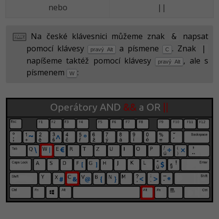
nebo
||
Na české klávesnici můžeme znak
napsat
&
pomocí klávesy
a písmene
. Znak
|
pravý Alt
C
napíšeme taktéž pomocí klávesy
, ale s
pravý Alt
písmenem
:
W