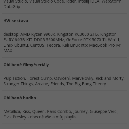
Visual Studio, Visual Studio Code, Rider, Intellij IDEA, WebStorm,
DataGrip
HW sestava
desktop: AMD Ryzen 9900x, Kingston KC3000 2TB, Kingston
FURY 64GB KIT DDR5 5600MHz, GeForce RTX 5070 Ti, Win11,
Linux Ubuntu, CentOS, Fedora, Kali Linux ntb: MacBook Pro M1
MAX
Oblíbené filmy/seriály
Pulp Fiction, Forest Gump, Osvícení, Marvelovky, Rick and Morty,
Stranger Things, Arcane, Friends, The Big Bang Theory
Oblíbená hudba
Metallica, Kiss, Queen, Paris Combo, Journey, Giuseppe Verdi,
Elvis Presley - obecně vše a můj playlist