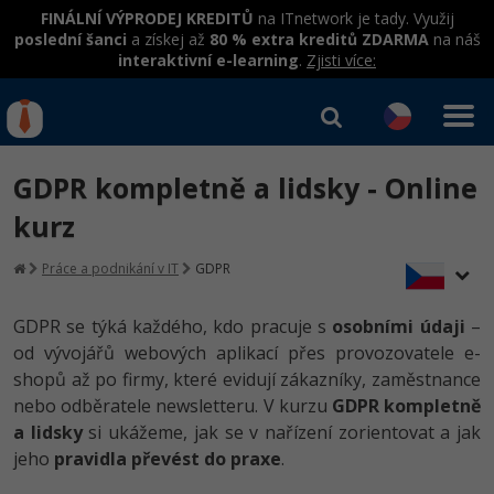
FINÁLNÍ VÝPRODEJ KREDITŮ
na ITnetwork je tady. Využij
poslední šanci
a získej až
80 % extra kreditů ZDARMA
na náš
interaktivní e-learning
.
Zjisti více:
IT kurzy
Od
0 Kč
GDPR kompletně a lidsky - Online
Přihlásit se
|
Registrovat
IT e-learning
Rekvalifikace a kurzy
kurz
hrazené úřadem práce
Kurzy IT profesí
Práce a podnikání v IT
GDPR
Workshopy zdarma
Junior programátor
Kurzy programování
Umělá inteligence v praxi
GDPR se týká každého, kdo pracuje s
osobními údaji
–
Školení
od vývojářů webových aplikací přes provozovatele e-
Programátor WWW aplikací
Jak začít?
Kurzy e-commerce
Datová analýza v praxi
shopů až po firmy, které evidují zákazníky, zaměstnance
Základy programování
Školení dle technologií
-80%
nebo odběratele newsletteru. V kurzu
GDPR kompletně
Senior programátor
Java
Testování softwaru
a lidsky
si ukážeme, jak se v nařízení zorientovat a jak
Objektové programování - OOP
C# .NET
-80%
jeho
pravidla převést do praxe
Front-end developer
.
C#.NET
Datová analýza
Umělá inteligence
Java