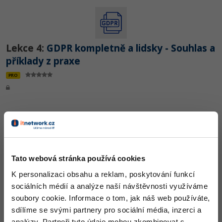
Lekce 4:
GDPR kompletně a lidsky - Souhlas a
příklady z praxe
PRO
Lekce 5:
GDPR kompletně a lidsky - Děti,
Tato webová stránka používá cookies
zvláštní údaje a práva
K personalizaci obsahu a reklam, poskytování funkcí
PRO
sociálních médií a analýze naší návštěvnosti využíváme
soubory cookie. Informace o tom, jak náš web používáte,
sdílíme se svými partnery pro sociální média, inzerci a
analýzy. Partneři tyto údaje mohou zkombinovat s