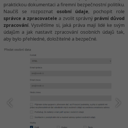
praktickou dokumentaci a firemní bezpečnostní politiku.
-41%
Copywriter
Naučíš se rozpoznat
osobní údaje
, pochopit role
Algoritmy
Time management
správce a zpracovatele
a zvolit správný
právní důvod
-10%
WordPress specialista
zpracování
Umělá inteligence (AI)
. Vysvětlíme si, jaká práva mají lidé ke svým
Windows
údajům a jak nastavit zpracování osobních údajů tak,
SEO specialista
Pro děti
aby bylo přehledné, doložitelné a bezpečné.
Linux
Více
Sítě
Fórum
Kybernetická bezpečnost
Elektronický podpis
Fórum
Kurzy designu
-80%
HTML/CSS
Příběhy absolventů