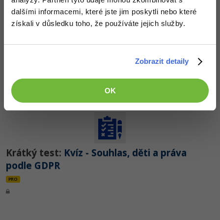
dalšími informacemi, které jste jim poskytli nebo které
získali v důsledku toho, že používáte jejich služby.
Lekce 6:
GDPR kompletně a lidsky -
Informování a přístup k údajům
Zobrazit detaily
PRO
OK
Krátký test:
Kvíz - Souhlas, děti a práva
podle GDPR
PRO