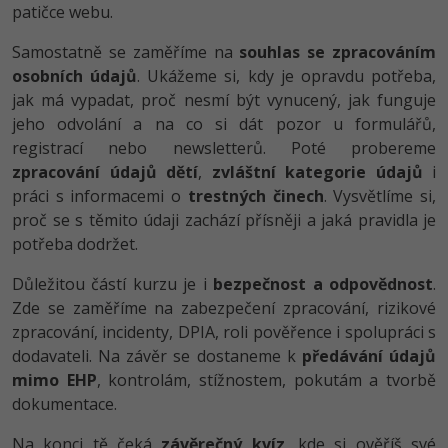
patičce webu.
Ostatní
Samostatně se zaměříme na
souhlas se zpracováním
osobních údajů
. Ukážeme si, kdy je opravdu potřeba,
Fórum
jak má vypadat, proč nesmí být vynucený, jak funguje
jeho odvolání a na co si dát pozor u formulářů,
registrací nebo newsletterů. Poté probereme
zpracování údajů dětí
,
zvláštní kategorie údajů
i
práci s informacemi o
trestných činech
. Vysvětlíme si,
proč se s těmito údaji zachází přísněji a jaká pravidla je
potřeba dodržet.
Důležitou částí kurzu je i
bezpečnost a odpovědnost
.
Zde se zaměříme na zabezpečení zpracování, rizikové
zpracování, incidenty, DPIA, roli pověřence i spolupráci s
dodavateli. Na závěr se dostaneme k
předávání údajů
mimo EHP
, kontrolám, stížnostem, pokutám a tvorbě
dokumentace.
Na konci tě čeká
závěrečný kvíz
, kde si ověříš své