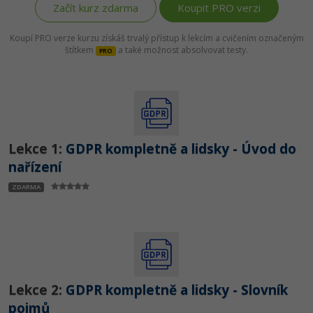
Začít kurz zdarma
Koupit PRO verzi
Koupí PRO verze kurzu získáš trvalý přístup k lekcím a cvičením označeným
štítkem
a také možnost absolvovat testy.
PRO
Lekce 1:
GDPR kompletně a lidsky - Úvod do
nařízení
ZDARMA
Lekce 2:
GDPR kompletně a lidsky - Slovník
pojmů