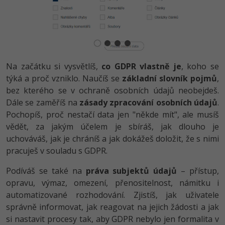
-80%
Blog
Photoshop
Kariéra
-80%
Adobe Illustrator
Pro firmy
-30%
Adobe Lightroom
Na začátku si vysvětlíš,
co GDPR vlastně je
, koho se
-15%
týká a proč vzniklo. Naučíš se
základní slovník pojmů
,
Adobe XD
bez kterého se v ochraně osobních údajů neobejdeš.
-25%
Dále se zaměříš na
zásady zpracování osobních údajů
.
Adobe InDesign
Pochopíš, proč nestačí data jen "někde mít", ale musíš
vědět, za jakým účelem je sbíráš, jak dlouho je
Adobe After Effects
uchováváš, jak je chráníš a jak dokážeš doložit, že s nimi
-80%
pracuješ v souladu s GDPR.
Blender
Podíváš se také na
práva subjektů údajů
– přístup,
Inkscape
opravu, výmaz, omezení, přenositelnost, námitku i
automatizované rozhodování. Zjistíš, jak uživatele
-80%
Fotografování
správně informovat, jak reagovat na jejich žádosti a jak
si nastavit procesy tak, aby GDPR nebylo jen formalita v
Video