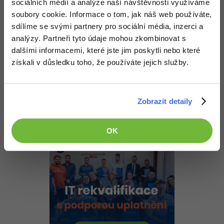
Podívej se jak jsem to dělal, třebas ti to pomůže. Je to jen taková
sociálních médií a analýze naší návštěvnosti využíváme
-30%
Kariéra
-80%
Marketing
ukázka není tam všechno ošetřené, avšak míček samovolně skáče.:)
Adobe Illustrator
soubory cookie. Informace o tom, jak náš web používáte,
Pro firmy
sdílíme se svými partnery pro sociální média, inzerci a
Nahoru
Odpovědět
-30%
WordPress
Adobe Lightroom
analýzy. Partneři tyto údaje mohou zkombinovat s
dalšími informacemi, které jste jim poskytli nebo které
-30%
-15%
Odpovídá na David Jančík
SEO
Adobe XD
crisis:
23.1.2011 11:39
získali v důsledku toho, že používáte jejich služby.
jj dík skusím to podle toho
-25%
UX
Adobe InDesign
Nahoru
Odpovědět
Zobrazit detaily
Business
Adobe After Effects
-25%
-80%
Kryptoměny
Blender
OK
-30%
Copywriting
Inkscape
-80%
-80%
MS Office
Fotografování
Google Dokumenty
Video
Time management
Ostatní