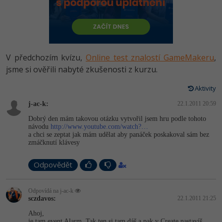
-80%
Vývojář mobilních aplikací
Python
HTML5, CSS3, Bootstrap, SEO
PHP
-80%
Specialista na AI a bigdata
JavaScript
SQL a databáze
JavaScript
-80%
C# Game developer
PHP
V předchozím kvízu,
Online test znalostí GameMakeru
,
Testování a verzování
Python
jsme si ověřili nabyté zkušenosti z kurzu.
-80%
Webdesigner
C++
UML a návrhové vzory
Aktivity
HTML / CSS
-80%
Tester
Swift
j-ac-k:
22.1.2011 20:59
React
UML a návrhové vzory
Dobrý den mám takovou otázku vytvořil jsem hru podle tohoto
-80%
Systémový administrátor
Kotlin
návodu
http://www.youtube.com/watch?…
Spring
a chci se zeptat jak mám udělat aby panáček poskakoval sám bez
MySQL/MariaDB
zmáčknutí klávesy
-80%
Grafik / UX/UI návrhář
C
ASP.NET MVC
MS-SQL
Odpovědět
3D grafik
VB.NET
Django
SQLite
Odpovídá na j-ac-k
Projektový manažer
SQL
sczdavos:
22.1.2011 21:25
Best practices
-80%
Ahoj,
Databázový analytik
Návrh SW
je tam event Alarm. Tak ten si tam dáš a pak v Create nastavíš