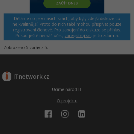
Windows
Fórum
Děláme co je v našich silách, aby byly zdejší diskuze co
nejkvalitnější. Proto do nich také mohou přispívat pouze
Linux
registrovaní členové. Pro zapojení do diskuze se
přihlas
.
Pokud ještě nemáš účet,
zaregistruj se
, je to zdarma.
Sítě
Zobrazeno 5 zpráv z 5.
Kybernetická bezpečnost
Elektronický podpis
ITnetwork.cz
Fórum
Učíme národ IT
O projektu