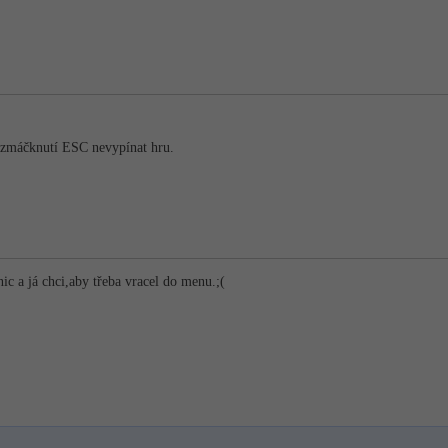
 zmáčknutí ESC nevypínat hru.
nic a já chci,aby třeba vracel do menu.;(