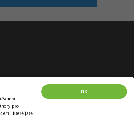
OK
těvnosti
tnery pro
cemi, které jste