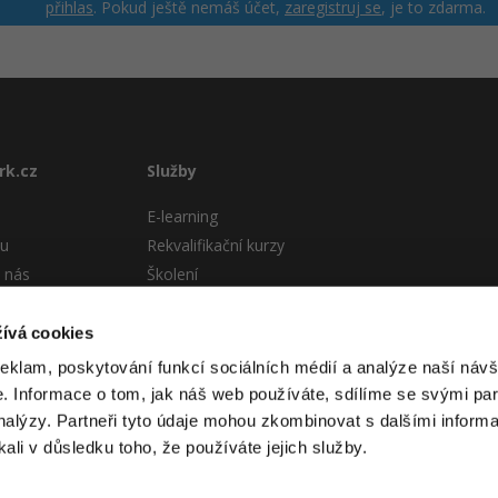
přihlas
. Pokud ještě nemáš účet,
zaregistruj se
, je to zdarma.
rk.cz
Služby
E-learning
tu
Rekvalifikační kurzy
 nás
Školení
Pro firmy
stému
ívá cookies
 podmínky
reklam, poskytování funkcí sociálních médií a analýze naší návš
 Informace o tom, jak náš web používáte, sdílíme se svými par
analýzy. Partneři tyto údaje mohou zkombinovat s dalšími informa
kali v důsledku toho, že používáte jejich služby.