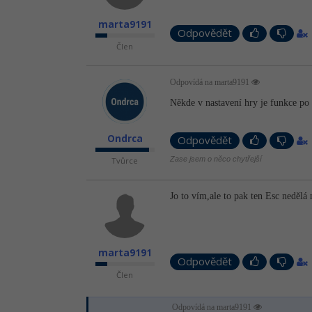
marta9191
Odpovědět
Člen
Odpovídá na marta9191
Někde v nastavení hry je funkce po
Ondrca
Odpovědět
Zase jsem o něco chytřejší
Tvůrce
Jo to vím,ale to pak ten Esc nedělá 
marta9191
Odpovědět
Člen
Odpovídá na marta9191