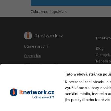
Zobrazeno 4 zpráv z 4.
ITnetwork.cz
ITnetwo
Učíme národ IT
Blog
O projek
O projektu
Napsali o
Reklama
Vývoj sy
Tato webová stránka použ
Provozní
K personalizaci obsahu a 
RSS
využíváme soubory cookie.
Kontakt
sociální média, inzerci a 
jim poskytli nebo které zís