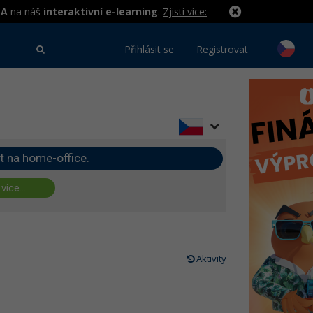
MA
na náš
interaktivní e-learning
.
Zjisti více:
Přihlásit se
Registrovat
t na home-office.
 více...
Aktivity