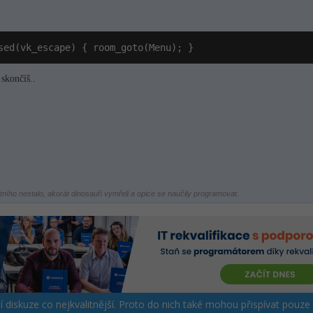
sed(vk_escape) { room_goto(Menu); }
skončíš..
štního nestalo, akorát dinosauři vymřeli a opice se naučily programovat.
ší diskuze co nejkvalitnější. Proto do nich také mohou přispívat pouze