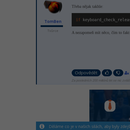
Třeba nějak takhle:
if
 keyboard_check_relea
TomBen
Tvůrce
A nezapomeň mít něco, čím to fakt 
Odpovědět
Za posledních 200 miliónů let se nic zvlá
Děláme co je v našich silách, aby byly zdej