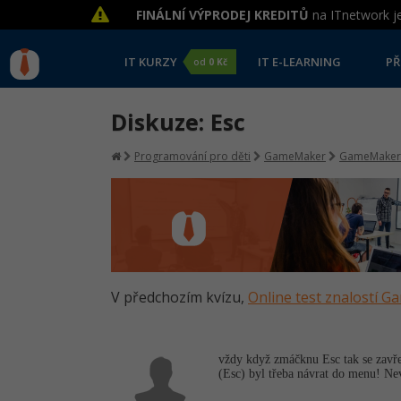
FINÁLNÍ VÝPRODEJ KREDITŮ
na ITnetwork je
IT KURZY
IT E-LEARNING
PŘ
od
0 Kč
Diskuze: Esc
Programování pro děti
GameMaker
GameMaker
V předchozím kvízu,
Online test znalostí 
vždy když zmáčknu Esc tak se zavře 
(Esc) byl třeba návrat do menu! Nev