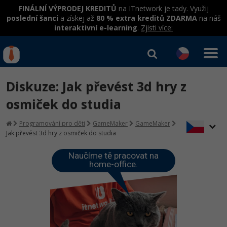
FINÁLNÍ VÝPRODEJ KREDITŮ
na ITnetwork je tady. Využij
poslední šanci
a získej až
80 % extra kreditů ZDARMA
na náš
interaktivní e-learning
.
Zjisti více:
IT kurzy
Od
0 Kč
Diskuze: Jak převést 3d hry z
Přihlásit se
|
Registrovat
IT e-learning
Rekvalifikace a kurzy
osmiček do studia
hrazené úřadem práce
Kurzy IT profesí
Programování pro děti
GameMaker
GameMaker
Workshopy zdarma
Jak převést 3d hry z osmiček do studia
Junior programátor
Kurzy programování
Umělá inteligence v praxi
Školení
Naučíme tě pracovat na
Programátor WWW aplikací
home-office.
Jak začít?
Datová analýza v praxi
Základy programování
Školení dle technologií
-80%
Senior programátor
Java
Objektové programování - OOP
C# .NET
-80%
Front-end developer
C#.NET
Umělá inteligence
Java