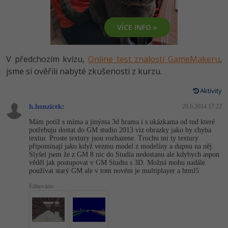
-80%
Vývojář mobilních aplikací
Python
HTML5, CSS3, Bootstrap, SEO
PHP
VÍCE INFO »
-80%
Specialista na AI a bigdata
JavaScript
SQL a databáze
JavaScript
-80%
C# Game developer
PHP
V předchozím kvízu,
Online test znalostí GameMakeru
,
Testování a verzování
Python
jsme si ověřili nabyté zkušenosti z kurzu.
-80%
Webdesigner
C++
UML a návrhové vzory
Aktivity
HTML / CSS
-80%
Tester
Swift
h.honzicek
:
20.6.2014 17:22
React
UML a návrhové vzory
Mám potíž s míma a jinýma 3d hrama i s ukázkama od tud které
-80%
Systémový administrátor
Kotlin
potřebuju dostat do GM studio 2013 viz obrazky jako by chyba
Spring
textur. Proste textury jsou rozhazene. Trochu mi ty textury
MySQL/MariaDB
připomínají jako když vezmu model z modelíny a dupnu na něj.
-80%
Grafik / UX/UI návrhář
C
Slyšel jsem že z GM 8 nic do Studia nedostanu ale kdybych aspon
ASP.NET MVC
věděl jak postupovat v GM Studiu s 3D. Možná mohu nadále
MS-SQL
používat starý GM ale v tom novém je multiplayer a html5
3D grafik
VB.NET
Django
Editováno
SQLite
Projektový manažer
SQL
Best practices
-80%
Databázový analytik
Návrh SW