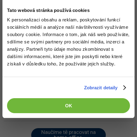
-30%
Kariéra
-80%
Marketing
Adobe Illustrator
Nahoru
Odpovědět
Tato webová stránka používá cookies
Pro firmy
-30%
WordPress
K personalizaci obsahu a reklam, poskytování funkcí
Adobe Lightroom
Odpovídá na h.honzicek
sociálních médií a analýze naší návštěvnosti využíváme
h.honzicek
:
20.6.2014 23:32
-30%
-15%
SEO
soubory cookie. Informace o tom, jak náš web používáte,
Adobe XD
jeste bych potřeboval jednu věc moje 3d gamesky jedou i v html5
sdílíme se svými partnery pro sociální média, inzerci a
ale je to hrozne sekavy jako bych měl pomalé pc ale například
-25%
tanki online jedou normalne nemusi se v tom kodu neco
UX
analýzy. Partneři tyto údaje mohou zkombinovat s
Adobe InDesign
zkomprimovat?
dalšími informacemi, které jste jim poskytli nebo které
Business
získali v důsledku toho, že používáte jejich služby.
Adobe After Effects
Nahoru
Odpovědět
-25%
-80%
Kryptoměny
Blender
Odpovídá na h.honzicek
Zobrazit detaily
DooM
:
21.6.2014 13:44
-30%
Copywriting
Inkscape
U exportu do HTML5 může být výkon značně degradován, hlavně
u 3D her. Zkus to ještě v jiném prohlížeči.
-80%
-80%
MS Office
OK
Fotografování
Nahoru
Odpovědět
Google Dokumenty
Video
Naučíme tě pracovat na
Time management
Ostatní