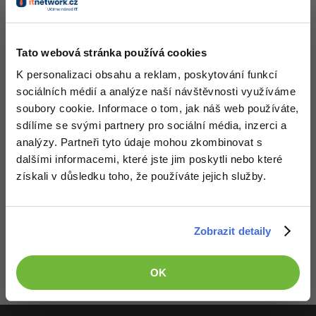
Nahoru
Odpovědět
-41%
Copywriter
Algoritmy
Tato webová stránka používá cookies
-10%
WordPress specialista
Umělá inteligence (AI)
K personalizaci obsahu a reklam, poskytování funkcí
SEO specialista
sociálních médií a analýze naší návštěvnosti využíváme
Pro děti
soubory cookie. Informace o tom, jak náš web používáte,
sdílíme se svými partnery pro sociální média, inzerci a
Více
analýzy. Partneři tyto údaje mohou zkombinovat s
dalšími informacemi, které jste jim poskytli nebo které
Fórum
získali v důsledku toho, že používáte jejich služby.
Kurzy e-commerce
Děláme co je v našich silách, aby byly zdejší diskuze co
Testování softwaru
Zobrazit detaily
nejkvalitnější. Proto do nich také mohou přispívat pouze
Kurzy designu
registrovaní členové. Pro zapojení do diskuze se
přihlas
.
-80%
Pokud ještě nemáš účet,
zaregistruj se
, je to zdarma.
Datová analýza
HTML/CSS
Příběhy absolventů
OK
Zobrazeno 2 zpráv z 2.
-80%
Digitální gramotnost
Blog
Photoshop