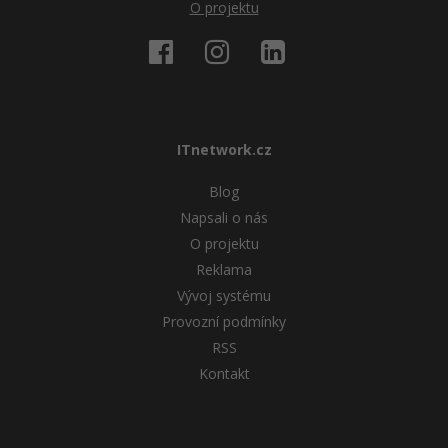
O projektu
Windows
Fórum
Linux
Sítě
ITnetwork.cz
Kybernetická bezpečnost
Blog
Napsali o nás
Elektronický podpis
O projektu
Reklama
Fórum
Vývoj systému
Provozní podmínky
RSS
Kontakt