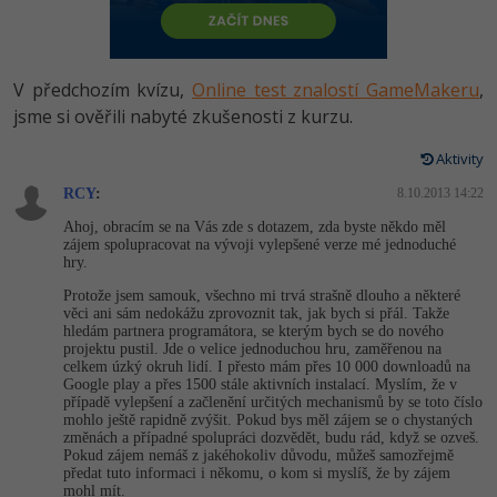
-80%
Vývojář mobilních aplikací
Python
HTML5, CSS3, Bootstrap, SEO
PHP
-80%
Specialista na AI a bigdata
JavaScript
V předchozím kvízu,
Online test znalostí GameMakeru
,
SQL a databáze
JavaScript
-80%
jsme si ověřili nabyté zkušenosti z kurzu.
C# Game developer
PHP
Testování a verzování
Python
Aktivity
-80%
Webdesigner
C++
RCY
:
8.10.2013 14:22
UML a návrhové vzory
HTML / CSS
-80%
Tester
Swift
Ahoj, obracím se na Vás zde s dotazem, zda byste někdo měl
zájem spolupracovat na vývoji vylepšené verze mé jednoduché
React
UML a návrhové vzory
hry.
-80%
Systémový administrátor
Kotlin
Protože jsem samouk, všechno mi trvá strašně dlouho a některé
Spring
MySQL/MariaDB
věci ani sám nedokážu zprovoznit tak, jak bych si přál. Takže
-80%
Grafik / UX/UI návrhář
C
hledám partnera programátora, se kterým bych se do nového
projektu pustil. Jde o velice jednoduchou hru, zaměřenou na
ASP.NET MVC
MS-SQL
celkem úzký okruh lidí. I přesto mám přes 10 000 downloadů na
3D grafik
VB.NET
Google play a přes 1500 stále aktivních instalací. Myslím, že v
případě vylepšení a začlenění určitých mechanismů by se toto číslo
Django
SQLite
mohlo ještě rapidně zvýšit. Pokud bys měl zájem se o chystaných
Projektový manažer
SQL
změnách a případné spolupráci dozvědět, budu rád, když se ozveš.
Pokud zájem nemáš z jakéhokoliv důvodu, můžeš samozřejmě
Best practices
předat tuto informaci i někomu, o kom si myslíš, že by zájem
-80%
Databázový analytik
Návrh SW
mohl mít.