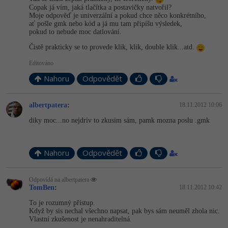
Copak já vím, jaká tlačítka a postavičky natvořil?
Moje odpověď je univerzální a pokud chce něco konkrétního,
ať pošle gmk nebo kód a já mu tam připíšu výsledek,
pokud to nebude moc datlování.
Čistě prakticky se to provede klik, klik, double klik...atd.
Editováno
Nahoru
Odpovědět
albertpatera
:
18.11.2012 10:06
diky moc...no nejdriv to zkusim sám, pamk mozna poslu .gmk
Nahoru
Odpovědět
Odpovídá na albertpatera
TomBen
:
18.11.2012 10:42
To je rozumný přístup.
Když by sis nechal všechno napsat, pak bys sám neuměl zhola nic.
Vlastní zkušenost je nenahraditelná.