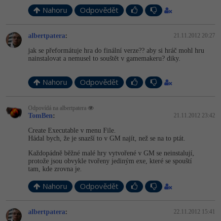
Nahoru
Odpovědět
albertpatera
:
21.11.2012 20:27
jak se přeformátuje hra do finální verze?? aby si hráč mohl hru
nainstalovat a nemusel to souštět v gamemakeru? diky.
Nahoru
Odpovědět
Odpovídá na albertpatera
TomBen
:
21.11.2012 23:42
Create Executable v menu File.
Hádal bych, že je snazší to v GM najít, než se na to ptát.
Každopádně běžné malé hry vytvořené v GM se neinstalují,
protože jsou obvykle tvořeny jediným exe, které se spouští
tam, kde zrovna je.
Nahoru
Odpovědět
albertpatera
:
22.11.2012 15:41