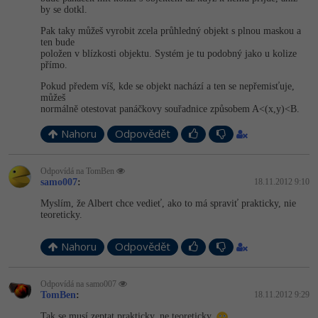
by se dotkl.
Windows
Fórum
Pak taky můžeš vyrobit zcela průhledný objekt s plnou maskou a
ten bude
položen v blízkosti objektu. Systém je tu podobný jako u kolize
Linux
přímo.
Pokud předem víš, kde se objekt nachází a ten se nepřemisťuje,
Sítě
můžeš
normálně otestovat panáčkovy souřadnice způsobem A<(x,y)<B.
Kybernetická bezpečnost
Nahoru
Odpovědět
Elektronický podpis
Odpovídá na TomBen
samo007
:
18.11.2012 9:10
Fórum
Myslím, že Albert chce vedieť, ako to má spraviť prakticky, nie
teoreticky.
Nahoru
Odpovědět
Odpovídá na samo007
TomBen
:
18.11.2012 9:29
Tak se musí zeptat prakticky, ne teoreticky.