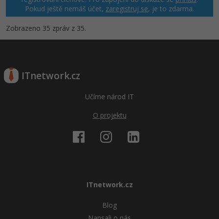
Pokud ještě nemáš účet,
zaregistruj se
, je to zdarma.
Zobrazeno 35 zpráv z 35.
ITnetwork.cz
Učíme národ IT
O projektu
ITnetwork.cz
Blog
Napsali o nás