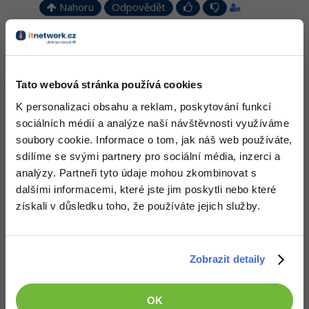
Nahoru
Odpovědět
albertpatera
:
19.11.2012 19:56
a jak ??
Tato webová stránka používá cookies
K personalizaci obsahu a reklam, poskytování funkcí
Nahoru
Odpovědět
sociálních médií a analýze naší návštěvnosti využíváme
soubory cookie. Informace o tom, jak náš web používáte,
Odpovídá na albertpatera
David Hartinger
:
19.11.2012 20:25
sdílíme se svými partnery pro sociální média, inzerci a
analýzy. Partneři tyto údaje mohou zkombinovat s
http://www.itnetwork.cz/…line-a-paths
dalšími informacemi, které jste jim poskytli nebo které
Nahoru
Odpovědět
získali v důsledku toho, že používáte jejich služby.
albertpatera
:
19.11.2012 20:26
diky
Zobrazit detaily
OK
Nahoru
Odpovědět