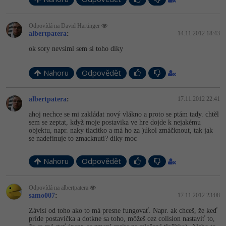
-41%
Copywriter
Algoritmy
Odpovídá na David Hartinger
albertpatera
:
14.11.2012 18:43
-10%
WordPress specialista
Umělá inteligence (AI)
ok sory nevsiml sem si toho diky
SEO specialista
Pro děti
Nahoru
Odpovědět
Více
albertpatera
:
17.11.2012 22:41
Fórum
ahoj nechce se mi zakládat nový vlákno a proto se ptám tady. chtěl
sem se zeptat, když moje postavika ve hre dojde k nejakému
objektu, napr. naky tlacitko a má ho za )úkol zmáčknout, tak jak
se nadefinuje to zmacknuti? diky moc
Kurzy e-commerce
Nahoru
Odpovědět
Testování softwaru
Kurzy designu
-80%
Datová analýza
Odpovídá na albertpatera
HTML/CSS
Příběhy absolventů
samo007
:
17.11.2012 23:08
-80%
Digitální gramotnost
Závisí od toho ako to má presne fungovať. Napr. ak chceš, že keď
Blog
Photoshop
príde postavička a dotkne sa toho, môžeš cez colision nastaviť to,