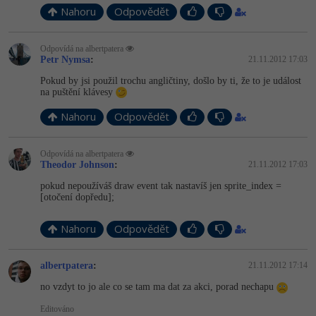
Nahoru
Odpovědět
Odpovídá na albertpatera
Petr Nymsa
:
21.11.2012 17:03
Pokud by jsi použil trochu angličtiny, došlo by ti, že to je událost
na puštění klávesy
Nahoru
Odpovědět
Odpovídá na albertpatera
Theodor Johnson
:
21.11.2012 17:03
pokud nepoužíváš draw event tak nastavíš jen sprite_index =
[otočení dopředu];
Nahoru
Odpovědět
albertpatera
:
21.11.2012 17:14
no vzdyt to jo ale co se tam ma dat za akci, porad nechapu
Editováno