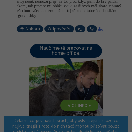
ahoj nejak nemuzu prijit na to, proc kdyz jsem do hry přidal
skore, tak proc se mi ohlásí zvuk, aniž bych měl skore sebraný
všechno. všechno sem udělal stejně podle tutoriálu. Posílám
.gmk...díky
Nahoru
Odpovědět
Naučíme tě pracovat na
home-office.
VÍCE INFO »
Děláme co je v našich silách, aby byly zdejší diskuze co
nejkvalitnější. Proto do nich také mohou přispívat pouze
registrovaní členové. Pro zapojení do diskuze se
přihlas
.