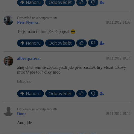
Nahoru
Odpovědět
Odpovídá na albertpatera
Petr Nymsa
:
19.11.2012 14:09
To jsi nám tu hru pěkně popsal
Nahoru
Odpovědět
albertpatera
:
19.11.2012 19:24
ahoj chtěl sem se zeptat, jestli jde před začátek hry vložit takový
intro?? jde to?? diky moc
Editováno
Nahoru
Odpovědět
Odpovídá na albertpatera
Don
:
19.11.2012 19:50
Ano, jde