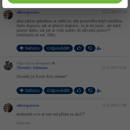
albertpatera
:
21.11.2012 15:25
ahoj jakým způsobem se udělá to, aby postavička když zmáčknu
šipku doprava, tak se přetočí doprava...to je mi jasný...ale když
pustim šipku, tak jak se vrátí zpátky do původní pozice??
(obličejem ke mě. Díky
Nahoru
Odpovědět
Odpovídá na albertpatera
Theodor Johnson
:
21.11.2012 16:42
Zkoušel jsi Event Key release?
Nahoru
Odpovědět
albertpatera
:
21.11.2012 17:00
nezkoušel a co se tam má přidat za akci??
Editováno