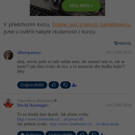
-80%
Vývojář mobilních aplikací
Python
VÍCE INFO »
HTML5, CSS3, Bootstrap, SEO
PHP
-80%
Specialista na AI a bigdata
JavaScript
V předchozím kvízu,
Online test znalostí GameMakeru
,
SQL a databáze
JavaScript
-80%
jsme si ověřili nabyté zkušenosti z kurzu.
C# Game developer
PHP
Testování a verzování
Python
Aktivity
-80%
Webdesigner
C++
albertpatera
:
14.11.2012 18:33
UML a návrhové vzory
HTML / CSS
-80%
Tester
Swift
ahoj, nevim jestli to tady nekde neni, ale nenasel sem to, tak se
ptam?? jak dám zvuky do hry, a co nastavim aby hudba hrála??
React
UML a návrhové vzory
díky
-80%
Systémový administrátor
Kotlin
Spring
MySQL/MariaDB
Odpovědět
-80%
Grafik / UX/UI návrhář
C
ASP.NET MVC
MS-SQL
Odpovídá na albertpatera
3D grafik
VB.NET
David Hartinger
:
14.11.2012 18:39
Django
SQLite
To jsi hledal dost špatně. Jak přidat zvuky:
Projektový manažer
SQL
http://www.itnetwork.cz/…al-prvni-dil
Best practices
Jak přehrát zvuky:
http://www.itnetwork.cz/…ni-akce-main
-80%
Databázový analytik
Návrh SW
Nahoru
Odpovědět