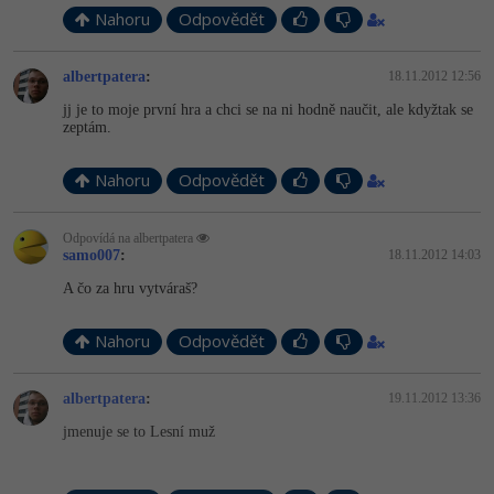
Nahoru
Odpovědět
albertpatera
:
18.11.2012 12:56
jj je to moje první hra a chci se na ni hodně naučit, ale kdyžtak se
zeptám.
Nahoru
Odpovědět
Odpovídá na albertpatera
samo007
:
18.11.2012 14:03
A čo za hru vytváraš?
Nahoru
Odpovědět
albertpatera
:
19.11.2012 13:36
jmenuje se to Lesní muž