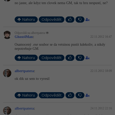
no jasne, ale kdyz ten clovek nema GM, tak tu hru nespustí, ne?
Nahoru
Odpovědět
Odpovídá na albertpatera
Ghost4Man
:
22.11.2012 16:47
Osamocený
.exe
soubor se da vetsinou pustit kdekoliv, a nikdy
nepotrebuje GM.
Nahoru
Odpovědět
albertpatera
:
22.11.2012 18:09
ok dik uz sem to vyresil
Nahoru
Odpovědět
albertpatera
:
24.11.2012 22:16