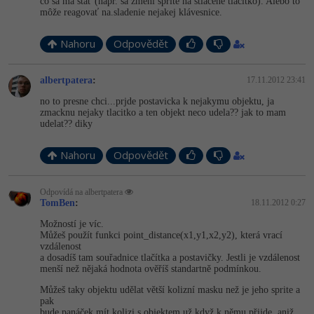
čo sa má stať (napr. sa zmení sprite na stlačené tlačítko). Alebo to
-30%
Kariéra
-80%
Marketing
môže reagovať na.sladenie nejakej klávesnice.
Adobe Illustrator
Pro firmy
-30%
Nahoru
WordPress
Odpovědět
Adobe Lightroom
-30%
-15%
SEO
Adobe XD
albertpatera
:
17.11.2012 23:41
no to presne chci...prjde postavicka k nejakymu objektu, ja
-25%
UX
zmacknu nejaky tlacitko a ten objekt neco udela?? jak to mam
Adobe InDesign
udelat?? diky
Business
Adobe After Effects
Nahoru
Odpovědět
-25%
-80%
Kryptoměny
Blender
Odpovídá na albertpatera
-30%
TomBen
:
18.11.2012 0:27
Copywriting
Inkscape
Možností je víc.
Můžeš použít funkci point_distance(x1,y1,x2,­y2), která vrací
-80%
-80%
MS Office
Fotografování
vzdálenost
a dosadíš tam souřadnice tlačítka a postavičky. Jestli je vzdálenost
menší než nějaká hodnota ověříš standartně podmínkou.
Google Dokumenty
Video
Můžeš taky objektu udělat větší kolizní masku než je jeho sprite a
pak
Time management
Ostatní
bude panáček mít kolizi s objektem už když k němu přijde, aniž