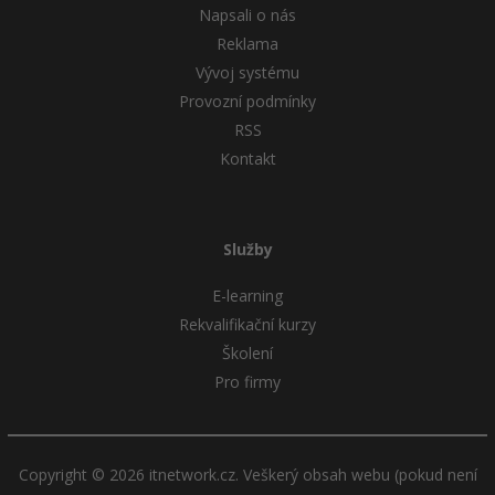
Napsali o nás
Reklama
Windows
Fórum
Vývoj systému
Linux
Provozní podmínky
RSS
Sítě
Kontakt
Kybernetická bezpečnost
Služby
Elektronický podpis
E-learning
Fórum
Rekvalifikační kurzy
Školení
Pro firmy
Copyright © 2026 itnetwork.cz. Veškerý obsah webu (pokud není