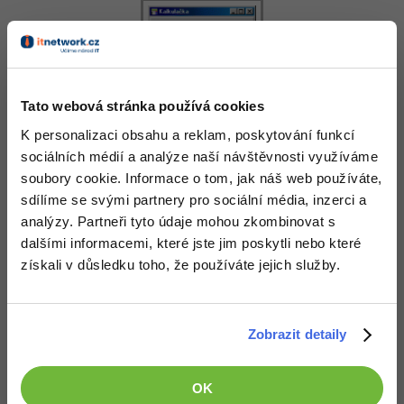
-41%
Copywriter
Algoritmy
-10%
WordPress specialista
Umělá inteligence (AI)
Tato webová stránka používá cookies
SEO specialista
Pro děti
K personalizaci obsahu a reklam, poskytování funkcí
sociálních médií a analýze naší návštěvnosti využíváme
Více
soubory cookie. Informace o tom, jak náš web používáte,
sdílíme se svými partnery pro sociální média, inzerci a
Fórum
analýzy. Partneři tyto údaje mohou zkombinovat s
Stáhnout
dalšími informacemi, které jste jim poskytli nebo které
Kurzy e-commerce
získali v důsledku toho, že používáte jejich služby.
Stažením následujícího souboru souhlasíš s
licenčními podmínkami
Testování softwaru
Kurzy designu
Stáhnout kalkulacka.zip v 1.0
-80%
Datová analýza
Zobrazit detaily
HTML/CSS
Příběhy absolventů
Staženo 353x (146.2 kB)
-80%
Digitální gramotnost
Blog
Aplikace je včetně zdrojových kódů v jazyce Petr Lite (jsou obsaženy v
Photoshop
OK
EXE souboru, který lze v programu přímo otevřít)