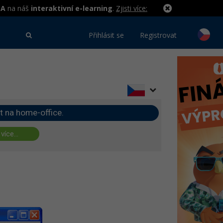
MA
na náš
interaktivní e-learning
.
Zjisti více:
Přihlásit se
Registrovat
t na home-office.
 více...