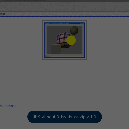
odmínkami
Stáhnout 3dsvitivost.zip v 1.0