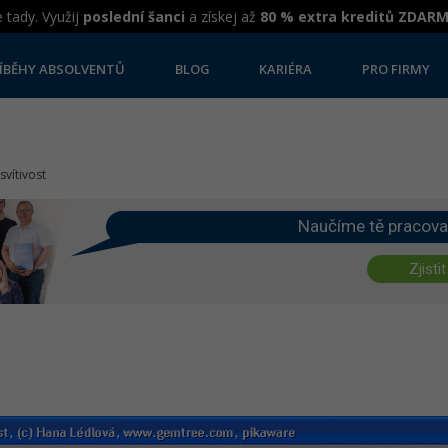
 tady. Využij
poslední šanci
a získej až
80 % extra kreditů ZDAR
ÍBĚHY ABSOLVENTŮ
BLOG
KARIÉRA
PRO FIRMY
svítivost
Naučíme tě pracova
Zjistit