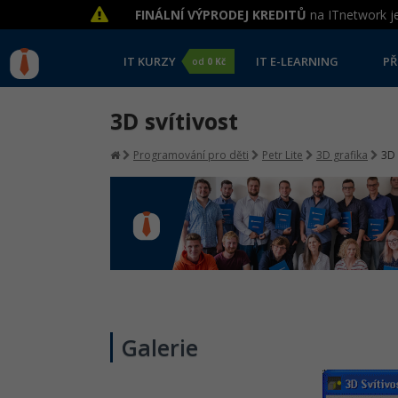
FINÁLNÍ VÝPRODEJ KREDITŮ
na ITnetwork je
IT KURZY
IT E-LEARNING
PŘ
od
0 Kč
3D svítivost
Programování pro děti
Petr Lite
3D grafika
3D 
Galerie