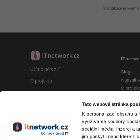
Aplikace je včetně 
ITnetwork.cz
ITnetwo
Učíme národ IT
Blog
Napsali o
O projektu
O projek
Reklama
Vývoj sy
Tato webová stránka použ
Provozní
K personalizaci obsahu a 
RSS
využíváme soubory cookie.
Kontakt
sociální média, inzerci a 
jim poskytli nebo které zís