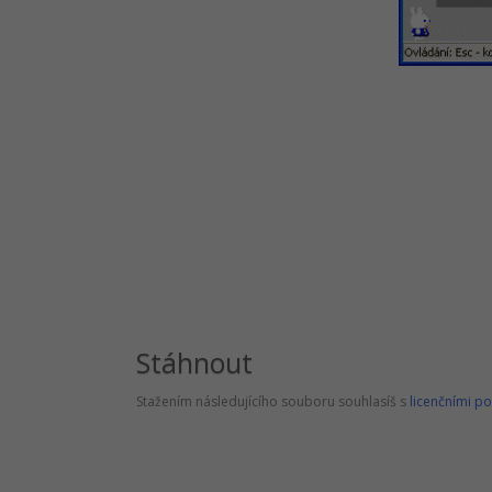
Stáhnout
Stažením následujícího souboru souhlasíš s
licenčními p