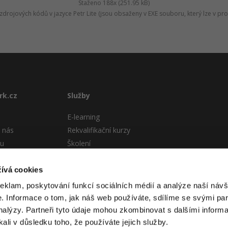
Staženo 188x (251.95 kB)
zdrojových kódů v jazyce Petr Lite (jsou obsaženy v EXE souboru, který lze v pr
rk.cz
Služby
E-learning
 nás
Rekvalifikační kurzy
tu
Školení
Pro firmy
stému
ívá cookies
 podmínky
reklam, poskytování funkcí sociálních médií a analýze naší návš
 Informace o tom, jak náš web používáte, sdílíme se svými par
analýzy. Partneři tyto údaje mohou zkombinovat s dalšími informa
kali v důsledku toho, že používáte jejich služby.