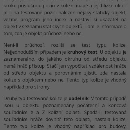
kroku příslušnou pozici v kolizní mapě a její blízké okolí.
Je-li na testované pozici nalezen nějaký statický objekt,
vezme program jeho index a nastaví si ukazatel na
objekt v seznamu statických objektů. Tam je informace o
tom, zda je objekt průchozí nebo ne.
Není-li průchozí, rozliší se test typu kolize.
Nejjednodušším případem je
kruhový test
. U objektu je
zaznamenáno, do jakého okruhu od středu objektu
nemá hráč přístup. Stačí jen vypočítat vzdálenost hráče
od středu objektu a porovnáním zjistit, zda nastala
kolize s objektem nebo ne. Tento typ kolize je vhodný
například pro stromy.
Druhý typ testované kolize je
obdélník
. V tomto případě
jsou u objektu poznamenány počáteční a koncová
souřadnice X a Z kolizní oblasti. Spadá-li testovaná
souřadnice hráče dovnitř této oblasti, nastala kolize.
Tento typ kolize je vhodný například pro budovy.