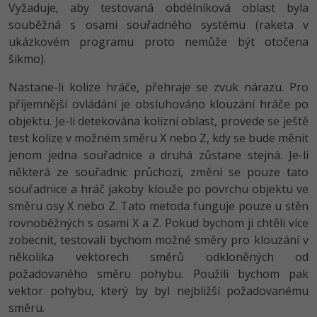
Vyžaduje, aby testovaná obdélníková oblast byla
souběžná s osami souřadného systému (raketa v
ukázkovém programu proto nemůže být otočena
šikmo).
Nastane-li kolize hráče, přehraje se zvuk nárazu. Pro
příjemnější ovládání je obsluhováno klouzání hráče po
objektu. Je-li detekována kolizní oblast, provede se ještě
test kolize v možném směru X nebo Z, kdy se bude měnit
jenom jedna souřadnice a druhá zůstane stejná. Je-li
některá ze souřadnic průchozí, změní se pouze tato
souřadnice a hráč jakoby klouže po povrchu objektu ve
směru osy X nebo Z. Tato metoda funguje pouze u stěn
rovnoběžných s osami X a Z. Pokud bychom ji chtěli více
zobecnit, testovali bychom možné směry pro klouzání v
několika vektorech směrů odkloněných od
požadovaného směru pohybu. Použili bychom pak
vektor pohybu, který by byl nejbližší požadovanému
směru.