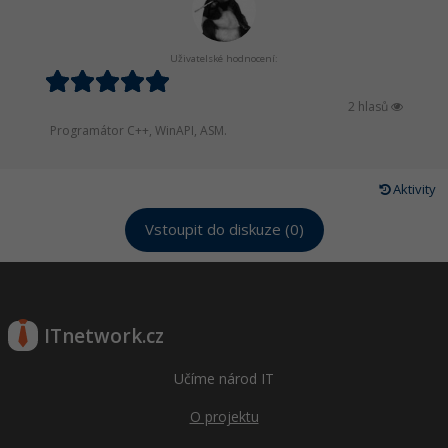
Uživatelské hodnocení:
2 hlasů
Programátor C++, WinAPI, ASM.
Aktivity
Vstoupit do diskuze (0)
ITnetwork.cz
Učíme národ IT
O projektu