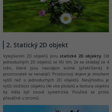
Windows
Fórum
Linux
Sítě
2. Statický 2D objekt
Kybernetická bezpečnost
Vylepšením 2D objektů jsou
statické 2D objekty
. Od
Elektronický podpis
jednoduchých 2D objektů se liší tím, že se skládají ze 4
stěn, které jsou navzájem kolmé (překřížené). K
Fórum
pozorovateli se nenatáčí. Prostorový dojem je mnohem
vyšší než u jednoduchých 2D objektů. Nevýhodou je
vyšší složitost objektu (4x více plošek) a textura objektu
by měla být osově symetrická. Používá se proto
převážně u stromů.