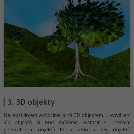
3. 3D objekty
Nejlepší dojem vytvoříme plně 3D objektem. K vytváření
3D objektů si buď můžeme vystačit s interním
generátorem objektů Petra nebo modely objektů