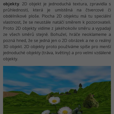
-30%
Kariéra
-80%
objekty
. 2D objekt je jednoduchá textura, zpravidla s
Marketing
Adobe Illustrator
průhledností, která je umístěná na čtvercové či
Pro firmy
-30%
obdélníkové ploše. Plocha 2D objektu má tu speciální
WordPress
Adobe Lightroom
vlastnost, že se neustále natáčí směrem k pozorovateli.
-30%
-15%
Proto 2D objekty vidíme z jakéhokoliv směru a vypadají
SEO
Adobe XD
ze všech směrů stejně. Bohužel, hráče neoklameme a
-25%
pozná hned, že se jedná jen o 2D obrázek a ne o reálný
UX
Adobe InDesign
3D objekt. 2D objekty proto používáme spíše pro menší
jednoduché objekty (tráva, květiny) a pro velmi vzdálené
Business
Adobe After Effects
objekty.
-25%
-80%
Kryptoměny
Blender
-30%
Copywriting
Inkscape
-80%
-80%
MS Office
Fotografování
Google Dokumenty
Video
Time management
Ostatní