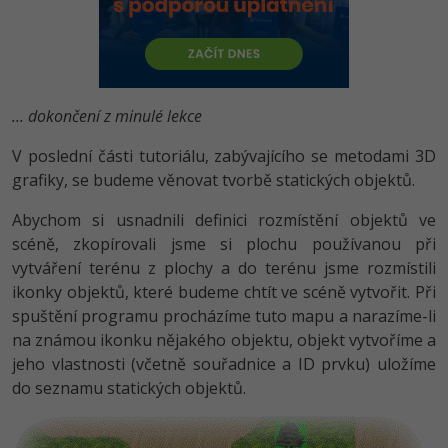
-80%
Vývojář mobilních aplikací
Python
HTML5, CSS3, Bootstrap, SEO
PHP
-80%
Specialista na AI a bigdata
JavaScript
SQL a databáze
JavaScript
-80%
C# Game developer
PHP
... dokončení z minulé lekce
Testování a verzování
Python
-80%
V poslední části tutoriálu, zabývajícího se metodami 3D
Webdesigner
C++
UML a návrhové vzory
grafiky, se budeme věnovat tvorbě statických objektů.
HTML / CSS
-80%
Tester
Swift
Abychom si usnadnili definici rozmístění objektů ve
React
UML a návrhové vzory
scéně, zkopírovali jsme si plochu používanou při
-80%
Systémový administrátor
Kotlin
vytváření terénu z plochy a do terénu jsme rozmístili
Spring
MySQL/MariaDB
ikonky objektů, které budeme chtít ve scéně vytvořit. Při
-80%
Grafik / UX/UI návrhář
C
spuštění programu procházíme tuto mapu a narazíme-li
ASP.NET MVC
MS-SQL
na známou ikonku nějakého objektu, objekt vytvoříme a
3D grafik
VB.NET
jeho vlastnosti (včetně souřadnice a ID prvku) uložíme
Django
SQLite
do seznamu statických objektů.
Projektový manažer
SQL
Best practices
-80%
Databázový analytik
Návrh SW