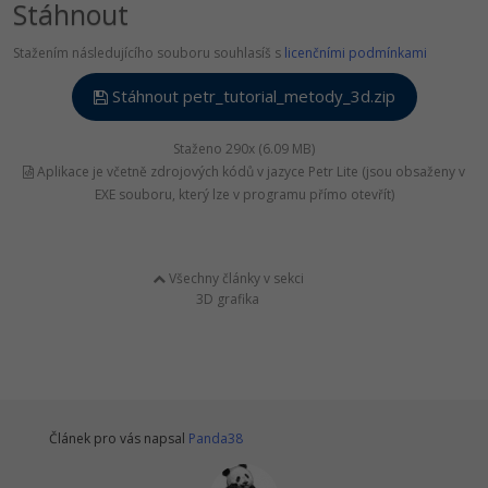
Stáhnout
Stažením následujícího souboru souhlasíš s
licenčními podmínkami
Stáhnout petr_tutorial_metody_3d.zip
Staženo 290x (6.09 MB)
Aplikace je včetně zdrojových kódů v jazyce Petr Lite (jsou obsaženy v
EXE souboru, který lze v programu přímo otevřít)
Všechny články v sekci
3D grafika
Článek pro vás napsal
Panda38