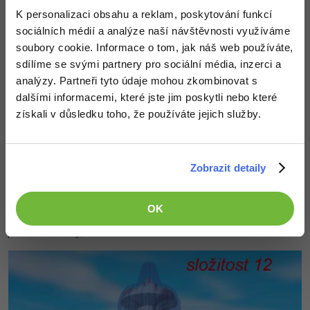
textura neustále se otáčející směrem k pozorovateli. Z
K personalizaci obsahu a reklam, poskytování funkcí
původních několika set plošek modelu zbyly nakonec jen
sociálních médií a analýze naší návštěvnosti využíváme
2 plošky a přesto je objekt stále ještě dobře viditelný.
soubory cookie. Informace o tom, jak náš web používáte,
Tímto způsobem lze sestavovat poměrně složité scény
sdílíme se svými partnery pro sociální média, inzerci a
aniž by docházelo k citelnému snížování výkonu
analýzy. Partneři tyto údaje mohou zkombinovat s
renderování grafiky.
dalšími informacemi, které jste jim poskytli nebo které
Na následujících snímcích vidíte porovnání změn ve
získali v důsledku toho, že používáte jejich služby.
vzhledu objektu v přechodových vzdálenostech. Přechod
mezi složitostí 6 a 2D objektem je znatelný spíš podle
toho, že voda ve fontánce přestane být animovaná.
Zobrazit detaily
Poznámka: Textura pro 2D objekt byla získána sejmutím
objektu z obrazovky, oříznutím okrajů a vyplněním vody
OK
průhlednou barvou (v editoru Petra se střídají body modré a
průsvitné barvy).