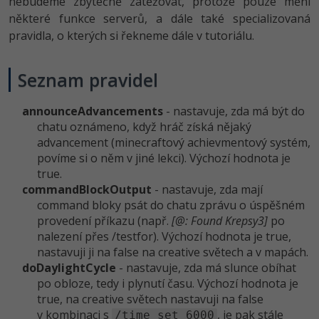
nebudeme zbytečně zatěžovat, protože pouze mění
-30%
Kariéra
-80%
Marketing
Adobe Illustrator
některé funkce serverů, a dále také specializovaná
pravidla, o kterých si řekneme dále v tutoriálu.
Pro firmy
-30%
WordPress
Adobe Lightroom
-30%
Seznam pravidel
-15%
SEO
Adobe XD
-25%
announceAdvan­cements
- nastavuje, zda má být do
UX
Adobe InDesign
chatu oznámeno, když hráč získá nějaký
advancement (minecraftový achievmentový systém,
Business
Adobe After Effects
povíme si o něm v jiné lekci). Výchozí hodnota je
true.
-25%
-80%
Kryptoměny
Blender
commandBlockOu­tput
- nastavuje, zda mají
command bloky psát do chatu zprávu o úspěšném
-30%
Copywriting
Inkscape
provedení příkazu (např.
[@: Found Krepsy3]
po
nalezení přes /testfor). Výchozí hodnota je true,
-80%
-80%
MS Office
Fotografování
nastavuji ji na false na creative světech a v mapách.
doDaylightCycle
- nastavuje, zda má slunce obíhat
Google Dokumenty
po obloze, tedy i plynutí času. Výchozí hodnota je
Video
true, na creative světech nastavuji na false
v kombinaci s
Time management
, je pak stále
/time set 6000
Ostatní