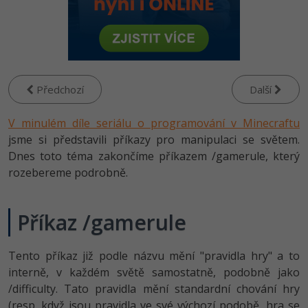
-80%
Vývojář mobilních aplikací
Python
HTML5, CSS3, Bootstrap, SEO
PHP
-80%
Specialista na AI a bigdata
JavaScript
SQL a databáze
JavaScript
-80%
C# Game developer
PHP
Testování a verzování
Předchozí
Další
Python
-80%
Webdesigner
C++
V minulém díle seriálu o programování v Minecraftu
UML a návrhové vzory
HTML / CSS
-80%
jsme si představili příkazy pro manipulaci se světem.
Tester
Swift
React
Dnes toto téma zakončíme příkazem /gamerule, který
UML a návrhové vzory
-80%
Systémový administrátor
rozebereme podrobně.
Kotlin
Spring
MySQL/MariaDB
-80%
Grafik / UX/UI návrhář
C
Příkaz /gamerule
ASP.NET MVC
MS-SQL
3D grafik
VB.NET
Django
SQLite
Tento příkaz již podle názvu mění "pravidla hry" a to
Projektový manažer
SQL
interně, v každém světě samostatně, podobně jako
Best practices
/difficulty. Tato pravidla mění standardní chování hry
-80%
Databázový analytik
Návrh SW
(resp. když jsou pravidla ve své výchozí podobě, hra se