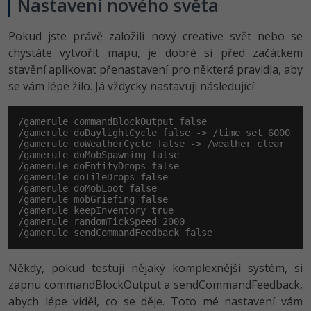
Nastavení nového světa
Pokud jste právě založili nový creative svět nebo se
chystáte vytvořit mapu, je dobré si před začátkem
stavění aplikovat přenastavení pro některá pravidla, aby
se vám lépe žilo. Já vždycky nastavuji následující:
/gamerule commandBlockOutput false

/gamerule doDaylightCycle false -> /time set 6000

/gamerule doWeatherCycle false -> /weather clear

/gamerule doMobSpawning false

/gamerule doEntityDrops false

/gamerule doTileDrops false

/gamerule doMobLoot false

/gamerule mobGriefing false

/gamerule keepInventory true

/gamerule randomTickSpeed 2000

/gamerule sendCommandFeedback false
Někdy, pokud testuji nějaký komplexnější systém, si
zapnu commandBlockOutput a sendCommandFe­edback,
abych lépe viděl, co se děje. Toto mé nastavení vám