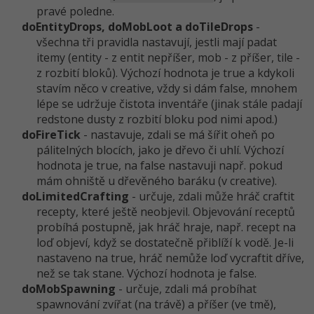
pravé poledne.
doEntityDrops, doMobLoot a doTileDrops
-
Windows
Fórum
všechna tři pravidla nastavují, jestli mají padat
itemy (entity - z entit nepříšer, mob - z příšer, tile -
Linux
z rozbití bloků). Výchozí hodnota je true a kdykoli
stavím něco v creative, vždy si dám false, mnohem
Sítě
lépe se udržuje čistota inventáře (jinak stále padají
redstone dusty z rozbití bloku pod nimi apod.)
Kybernetická bezpečnost
doFireTick
- nastavuje, zdali se má šířit oheň po
pálitelných blocích, jako je dřevo či uhlí. Výchozí
Elektronický podpis
hodnota je true, na false nastavuji např. pokud
mám ohniště u dřevěného baráku (v creative).
Fórum
doLimitedCrafting
- určuje, zdali může hráč craftit
recepty, které ještě neobjevil. Objevování receptů
probíhá postupně, jak hráč hraje, např. recept na
loď objeví, když se dostatečně přiblíží k vodě. Je-li
nastaveno na true, hráč nemůže loď vycraftit dříve,
než se tak stane. Výchozí hodnota je false.
doMobSpawning
- určuje, zdali má probíhat
spawnování zvířat (na trávě) a příšer (ve tmě),