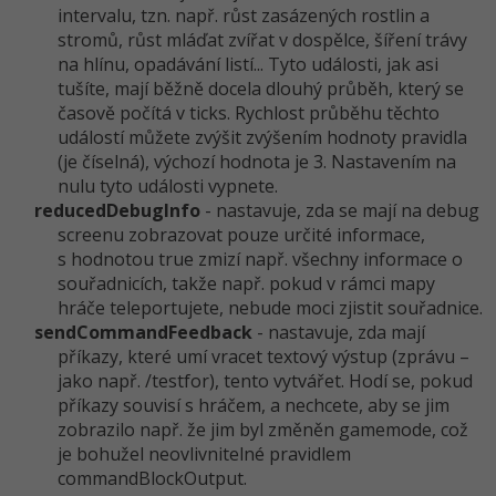
intervalu, tzn. např. růst zasázených rostlin a
stromů, růst mláďat zvířat v dospělce, šíření trávy
na hlínu, opadávání listí... Tyto události, jak asi
tušíte, mají běžně docela dlouhý průběh, který se
časově počítá v ticks. Rychlost průběhu těchto
událostí můžete zvýšit zvýšením hodnoty pravidla
(je číselná), výchozí hodnota je 3. Nastavením na
nulu tyto události vypnete.
reducedDebugInfo
- nastavuje, zda se mají na debug
screenu zobrazovat pouze určité informace,
s hodnotou true zmizí např. všechny informace o
souřadnicích, takže např. pokud v rámci mapy
hráče teleportujete, nebude moci zjistit souřadnice.
sendCommandFe­edback
- nastavuje, zda mají
příkazy, které umí vracet textový výstup (zprávu –
jako např. /testfor), tento vytvářet. Hodí se, pokud
příkazy souvisí s hráčem, a nechcete, aby se jim
zobrazilo např. že jim byl změněn gamemode, což
je bohužel neovlivnitelné pravidlem
commandBlockOutput.