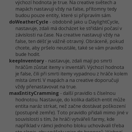
výchozí hodnota je true. Na creative světech a
mapách nastavuji vždy na false, přítomny tedy
budou pouze entity, které si připravím sám.
doWeatherCycle
- obdobně jako u DaylightCycle,
nastavuje, zdali má docházet ke střídání počasí v
závislosti na čase. Na creative nastavuji vždy na
false, ten déšť je vážně otravný. Obráceně, pokud
chcete, aby pršelo neustále, také se vám pravidlo
bude hodit.
keepInventory
- nastavuje, zdali mají po smrti
hráčům zůstat itemy v inventáři. Výchozí hodnota
je false, čili při smrti itemy vypadnou z hráče kolem
místa úmrtí. V mapách a na creative doporučuji
vždy přenastavovat na true.
maxEntityCramming
- další pravidlo s číselnou
hodnotou. Nastavuje, do kolika dalších entit může
entita naráz strkat, než začne dostávat poškození
(postupně zemře). Toto pravidlo přidali mimo jiné v
souvislosti s tím, že hráči vytvářeli farmy, kde
například v rámci jednoho bloku uchovávali třeba