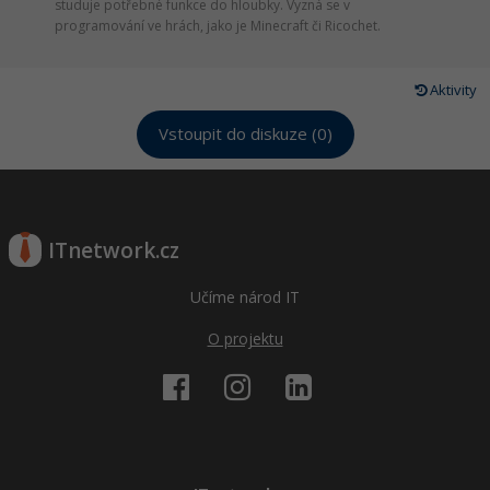
studuje potřebné funkce do hloubky. Vyzná se v
programování ve hrách, jako je Minecraft či Ricochet.
Aktivity
Vstoupit do diskuze (0)
ITnetwork.cz
Učíme národ IT
O projektu