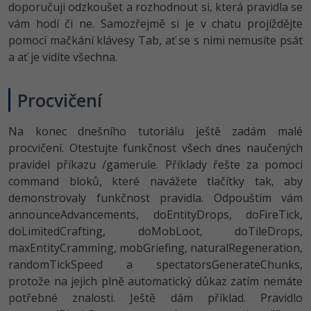
doporučuji odzkoušet a rozhodnout si, která pravidla se
vám hodí či ne. Samozřejmě si je v chatu projíždějte
pomocí mačkání klávesy Tab, ať se s nimi nemusíte psát
a ať je vidíte všechna.
Procvičení
Na konec dnešního tutoriálu ještě zadám malé
procvičení. Otestujte funkčnost všech dnes naučených
pravidel příkazu /gamerule. Příklady řešte za pomoci
command bloků, které navážete tlačítky tak, aby
demonstrovaly funkčnost pravidla. Odpouštím vám
announceAdvan­cements, doEntityDrops, doFireTick,
doLimitedCrafting, doMobLoot, doTileDrops,
maxEntityCramming, mobGriefing, naturalRegene­ration,
randomTickSpeed a spectatorsGene­rateChunks,
protože na jejich plně automatický důkaz zatím nemáte
potřebné znalosti. Ještě dám příklad. Pravidlo