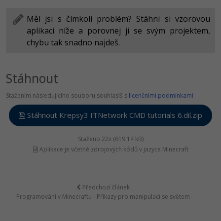
Měl jsi s čímkoli problém? Stáhni si vzorovou
aplikaci níže a porovnej ji se svým projektem,
chybu tak snadno najdeš.
Stáhnout
Stažením následujícího souboru souhlasíš s
licenčními podmínkami
Stáhnout Krepsy3 ITNetwork CMD tutorials 6.dil.zip
Staženo 22x (619.14 kB)
Aplikace je včetně zdrojových kódů v jazyce Minecraft
Předchozí článek
Programování v Minecraftu - Příkazy pro manipulaci se světem