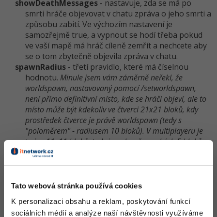
showDeathMessages
- nastavuje, zda se má po
smrti hráče objevovat v chatu zpráva o jeho smrti a
způsobu zabití. Ve výchozím nastavení je
samozřejmě true, a vypnout se hodí třeba pokud
ve vaší mapě má hráč cíleně zemřít a nechcete aby
se o tom zbytečně objevila zpráva v chatu.
spawnRadius
- třetí pravidlo, které má číselnou
hodnotu.
Minule jsem vám záměrně neřekl, že
worldspawn, nastavovaný pomocí /setworldspawn,
není přímo definitivní místo, kde se hráči objeví, ale to
místo může být kdekoliv ve čtverci 21x21 bloků, kdy
prostředek čtverce je právě worldspawn (tedy s
"poloměrem" - radiusem 10 bloků). V multiplayeru je
to jen 11x11 bloků, tedy je poloměr pouhých 5 bloků
.
Tímto pravidlem můžete velikost prostoru pro
spawn nastavit, 0 znamená, že to bude vždy na
bloku označeném jako worldspawn, výchozí
hodnota je 10. Slouží to zejména pro účel
Tato webová stránka používá cookies
rozprostření hráčů po vyspawnování na
K personalizaci obsahu a reklam, poskytování funkcí
multiplayerových světech.
sociálních médií a analýze naší návštěvnosti využíváme
spectatorsGene­rateChunks
- nastavuje, zdali hráči