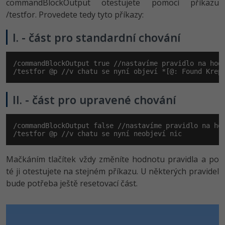
commandBlockOutput otestujete pomocí příkazu
/testfor. Provedete tedy tyto příkazy:
I. - část pro standardní chování
/commandBlockOutput true //nastavíme pravidlo na hodn
/testfor @p //v chatu se nyní objeví *[@: Found Krep
II. - část pro upravené chování
/commandBlockOutput false //nastavíme pravidlo na hod
/testfor @p //v chatu se nyní neobjeví nic
Mačkáním tlačítek vždy změníte hodnotu pravidla a po
té ji otestujete na stejném příkazu. U některých pravidel
bude potřeba ještě resetovací část.