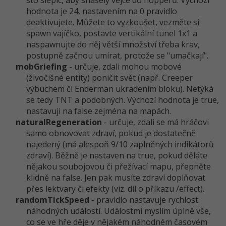
sto slepic, aby snášely vejce do hopperů. Výchozí
hodnota je 24, nastavením na 0 pravidlo
deaktivujete. Můžete to vyzkoušet, vezměte si
spawn vajíčko, postavte vertikální tunel 1x1 a
naspawnujte do něj větší množství třeba krav,
postupně začnou umírat, protože se "umačkají".
mobGriefing
- určuje, zdali mohou mobové
(živočišné entity) poničit svět (např. Creeper
výbuchem či Enderman ukradením bloku). Netýká
se tedy TNT a podobných. Výchozí hodnota je true,
nastavuji na false zejména na mapách.
naturalRegene­ration
- určuje, zdali se má hráčovi
samo obnovovat zdraví, pokud je dostatečně
najedený (má alespoň 9/10 zaplněných indikátorů
zdraví). Běžně je nastaven na true, pokud děláte
nějakou soubojovou či přežívací mapu, přepněte
klidně na false. Jen pak musíte zdraví doplňovat
přes lektvary či efekty (viz. díl o příkazu /effect).
randomTickSpeed
- pravidlo nastavuje rychlost
náhodných událostí. Událostmi myslím úplně vše,
co se ve hře děje v nějakém náhodném časovém