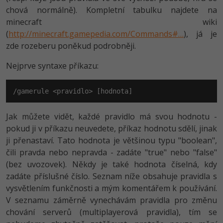
chová normálně). Kompletní tabulku najdete na
-41%
Copywriter
Algoritmy
minecraft wiki
(
http://minecraft.gamepedia.com/Commands#…
), já je
-10%
WordPress specialista
Umělá inteligence (AI)
zde rozeberu poněkud podrobněji.
SEO specialista
Nejprve syntaxe příkazu:
Pro děti
Více
/gamerule <pravidlo> [hodnota]
Fórum
Jak můžete vidět, každé pravidlo má svou hodnotu -
pokud ji v příkazu neuvedete, příkaz hodnotu sdělí, jinak
ji přenastaví. Tato hodnota je většinou typu "boolean",
Kurzy e-commerce
čili pravda nebo nepravda - zadáte "true" nebo "false"
Testování softwaru
(bez uvozovek). Někdy je také hodnota číselná, kdy
Kurzy designu
zadáte příslušné číslo. Seznam níže obsahuje pravidla s
-80%
Datová analýza
HTML/CSS
vysvětlením funkčnosti a mým komentářem k používání.
Příběhy absolventů
V seznamu záměrně vynechávám pravidla pro změnu
-80%
Digitální gramotnost
Blog
Photoshop
chování serverů (multiplayerová pravidla), tím se