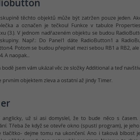
iobutton
 skupině těchto objektů může být zatržen pouze jeden. A
olečka a označen je tečkou! Funkce v tabulce Propertie
u (3.). V jednom nadřazeném objektu se budou RadioButto
í skupiny. Např.: Do Panel1 dáte RadioButton1 a Radio
ton4. Potom se budou přepínat mezi sebou RB1 a RB2, ale k
. A naopak...
 bodě jsem vám ukázal věc ze složky Additional a teď navšt
prvním objektem zleva a ostatní až jindy Timer.
er
 anglicky, už si asi domyslel, že to bude něco s časem
ní. Třeba že když se otevře okno (spustí program), je jeh
e tlačítko- dejme tomu na ukončení. Ano i taková blbost j