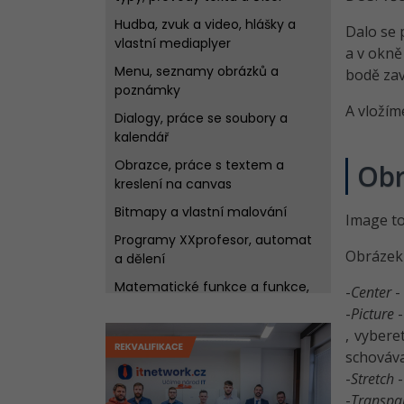
Hudba, zvuk a video, hlášky a
Dalo se 
vlastní mediaplyer
a v okně
Menu, seznamy obrázků a
bodě zav
poznámky
A vložím
Dialogy, práce se soubory a
kalendář
Obrazce, práce s textem a
Obr
kreslení na canvas
Bitmapy a vlastní malování
Image to
Programy XXprofesor, automat
Obrázek 
a dělení
Matematické funkce a funkce,
-
Center
-
práce s Shell, animovaná ryba
-
Picture
-
RES soubory a INI soubory
, vybere
schováva
Přehled proměnných, StringGrid
-
Stretch
-
a Pagecontrol
-
Transpa