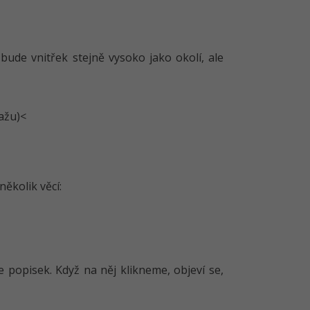
ude vnitřek stejně vysoko jako okolí, ale
ažu)<
ěkolik věcí:
 popisek. Když na něj klikneme, objeví se,