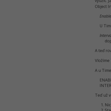
využít. 
Object I
Enabl
U Time
Interva
dop
A teď ro
Vložíme 
A u Time
ENABL
INTER
Teď už v
Nic
Sta