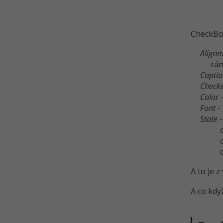
CheckBox
Align
rám
Capti
Check
Color
-
Font
-
State
-
A to je z
A co kdy