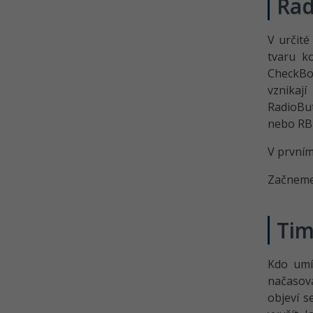
Rad
V určité
tvaru k
CheckBox
vznikaj
RadioBut
nebo RB4
V prvním
Začneme 
Tim
Kdo umí
načasová
objeví s