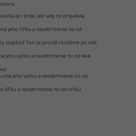
ectoru:
oložka je i jinde, ale tady mi připadala
(má jeho šířku a neodtrhneme ho od
ěry objektu! Ten se prostě roztáhne po celé
(má jeho výšku a neodtrhneme ho od levé
se)
tu (má jeho výšku a neodtrhneme ho od
eho šířku a neodtrhneme ho od vršku