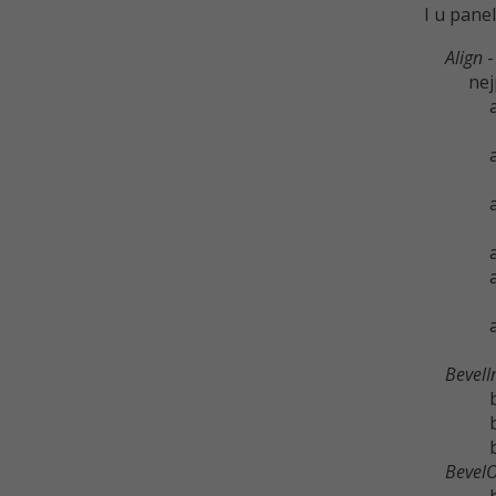
I u pane
Align
-
nej
BevelI
Bevel