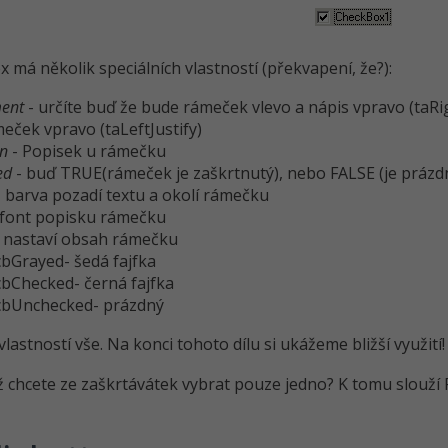
 má několik speciálních vlastností (překvapení, že?):
ment
- určíte buď že bude rámeček vlevo a nápis vpravo (taRi
eček vpravo (taLeftJustify)
on
- Popisek u rámečku
ed
- buď TRUE(rámeček je zaškrtnutý), nebo FALSE (je prázd
 barva pozadí textu a okolí rámečku
 font popisku rámečku
 nastaví obsah rámečku
cbGrayed- šedá fajfka
cbChecked- černá fajfka
cbUnchecked- prázdný
 vlastností vše. Na konci tohoto dílu si ukážeme bližší využití!
ž chcete ze zaškrtávátek vybrat pouze jedno? K tomu slou