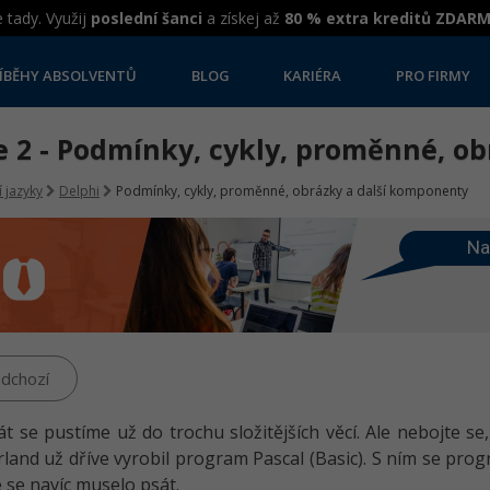
 tady. Využij
poslední šanci
a získej až
80 % extra kreditů ZDAR
ÍBĚHY ABSOLVENTŮ
BLOG
KARIÉRA
PRO FIRMY
e 2 - Podmínky, cykly, proměnné, o
 jazyky
Delphi
Podmínky, cykly, proměnné, obrázky a další komponenty
Na
dchozí
t se pustíme už do trochu složitějších věcí. Ale nebojte se,
rland už dříve vyrobil program Pascal (Basic). S ním se p
 se navíc muselo psát.