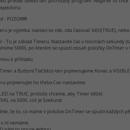
Jako příklad uvedu ten potroublý program: Nejprve to chce
nspectoru:
ed
- POZOR!!!!!
ru je výjimka: nastaví se zde, zda časovač běží(TRUE), nebo
l
- To je základ Timeru. Nastavíte čas v tisícinách sekundy 
lníme 5000), po kterém se spustí obsah položky
OnTimer
; v
vnou k příkladu:
Timer a Button(Tlačítko)-ten pojmenujeme Konec a VISIBLE n
ru-pojmenujte ho třeba Cas-nastavíme:
ED na TRUE, protože chceme, aby Timer běžel.
VAL na 5000, což je 5sekund.
íme, že to, co máme v položce OnTimer se spustí každých pět
 v ní nemáme
čí nám to pouze jednou