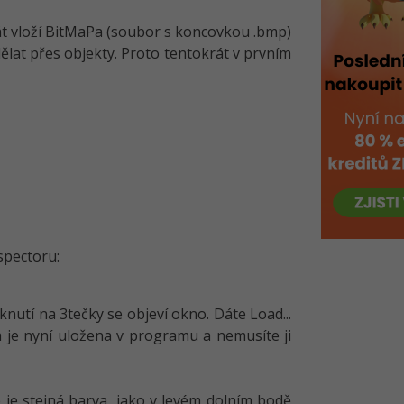
orát vloží BitMaPa (soubor s koncovkou .bmp)
dělat přes objekty. Proto tentokrát v prvním
spectoru:
nutí na 3tečky se objeví okno. Dáte Load...
 je nyní uložena v programu a nemusíte ji
je stejná barva, jako v levém dolním bodě