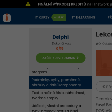
FINÁLNÍ VÝPRODEJ KREDITŮ
na ITnetwork je
IT KURZY
IT E-LEARNING
PŘ
od
0 Kč
Lekc
Delphi
Dokonči kurz
Ostatní
0/15
ZAČÍT KURZ ZDARMA
Úvod do prostředí, Okno a první
program
Podmínky, cykly, proměnné,
obrázky a další komponenty
Pře
Text a reálná čísla, náhodnost,
tvoříme stopky
Tentokrá
časy! Bo
Události, vlastní procedury a
DOS. Vše
typy, převody textu a čísel