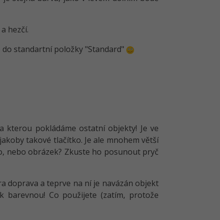
a hezčí.
me do standartní položky "Standard"
na kterou pokládáme ostatní objekty! Je ve
jakoby takové tlačítko. Je ale mnohem větší
ítko, nebo obrázek? Zkuste ho posunout pryč
ra doprava a teprve na ní je navázán objekt
k barevnou! Co použijete (zatím, protože