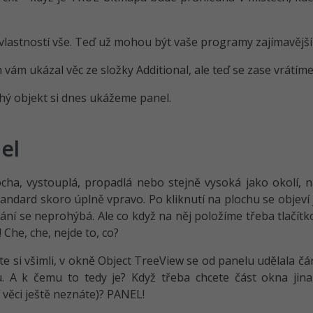
z vlastností vše. Teď už mohou být vaše programy zajímavější 
 vám ukázal věc ze složky Additional, ale teď se zase vrátí
hý objekt si dnes ukážeme panel.
el
ocha, vystouplá, propadlá nebo stejně vysoká jako okolí, 
tandard skoro úplně vpravo. Po kliknutí na plochu se objeví 
ikání se neprohýbá. Ale co když na něj položíme třeba tlač
 Che, che, nejde to, co?
te si všimli, v okně Object TreeView se od panelu udělala čá
. A k čemu to tedy je? Když třeba chcete část okna jina
í věci ještě neznáte)? PANEL!