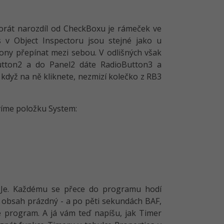
korát narozdíl od CheckBoxu je rámeček ve
s v Object Inspectoru jsou stejné jako u
ny přepínat mezi sebou. V odlišných však
Button2 a do Panel2 dáte RadioButton3 a
dyž na ně kliknete, nezmizí kolečko z RB3
ívíme položku System:
. Je. Každému se přece do programu hodí
o obsah prázdný - a po pěti sekundách BAF,
e program. A já vám teď napíšu, jak Timer