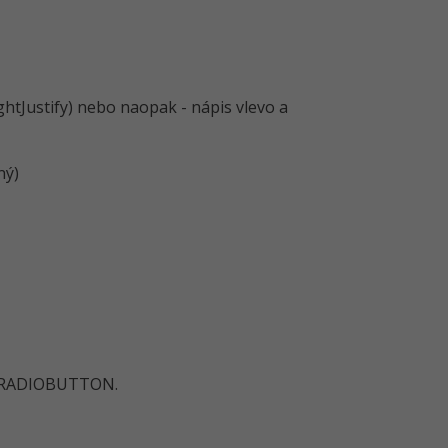
ghtJustify) nebo naopak - nápis vlevo a
ný)
ží RADIOBUTTON.