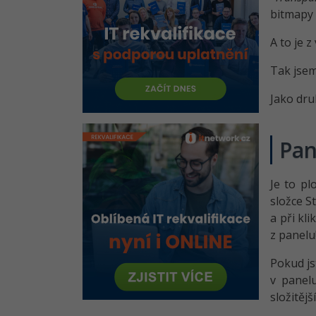
Doplnění - While cyklus, Canvas
bitmapy
a tisk
Závěrečný rejstřík
A to je 
Tak jsem
Jako dru
Pan
Je to pl
složce S
a při kl
z panelu!
Pokud js
v panelu
složitějš