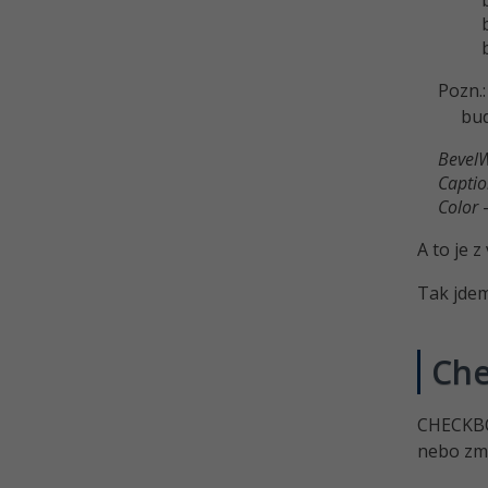
Pozn.
bud
Bevel
Capti
Color
-
A to je z
Tak jdem
Ch
CHECKBOX
nebo zmi