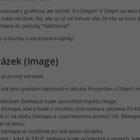
pracovat s grafikou, ale složitě. A v Delphi? V Delphi se ak
 máte obrázek. No, ale vy už od minule víte, že vše se musí 
ítáme do položky "Additional":
e si ikonku s obrázkem krajinky:
ázek (Image)
 je prostý obrázek.
má tyto speciální vlastnosti v tabulce Properties v Object In
 obrázek (bitmapa) bude uprostřed objektu Image
 bitmapa, která bude v obrázku zobrazena a uložena. Po klik
te si na disku bitmapu a uzavřeteokna pomocí OK. Bitmapa
t na disku.
 bitmapa se roztáhne po celé ploše obrázku
rent
- když je TRUE bitmapa bude průhledná v místech, kde 