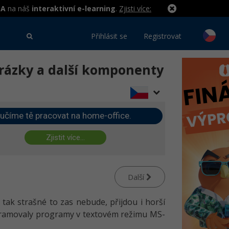
MA
na náš
interaktivní e-learning
.
Zjisti více:
Přihlásit se
Registrovat
brázky a další komponenty
učíme tě pracovat na home-office.
Zjistit více...
Další
 tak strašné to zas nebude, přijdou i horší
rogramovaly programy v textovém režimu MS-