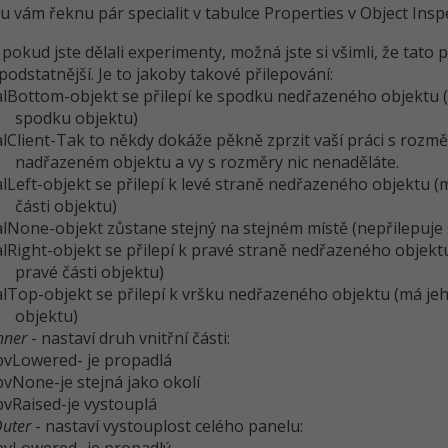
lu vám řeknu pár specialit v tabulce Properties v Object Insp
 pokud jste dělali experimenty, možná jste si všimli, že tato p
podstatnější. Je to jakoby takové přilepování:
alBottom-objekt se přilepí ke spodku nedřazeného objektu 
spodku objektu)
alClient-Tak to někdy dokáže pěkně zprzit vaší práci s rozm
nadřazeném objektu a vy s rozměry nic nenaděláte.
alLeft-objekt se přilepí k levé straně nedřazeného objektu 
části objektu)
alNone-objekt zůstane stejný na stejném místě (nepřilepuje 
alRight-objekt se přilepí k pravé straně nedřazeného objek
pravé části objektu)
alTop-objekt se přilepí k vršku nedřazeného objektu (má j
objektu)
nner
- nastaví druh vnitřní části:
bvLowered- je propadlá
bvNone-je stejná jako okolí
bvRaised-je vystouplá
Outer
- nastaví vystouplost celého panelu: