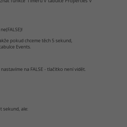
 znát funkce Timeru v tabulce Properties v
 ne(FALSE)!
(takže pokud chceme těch 5 sekund,
 tabulce Events.
astavíme na FALSE - tlačítko není vidět.
 sekund, ale: