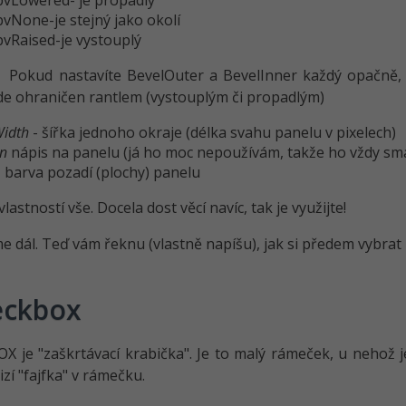
bvLowered- je propadlý
bvNone-je stejný jako okolí
bvRaised-je vystouplý
: Pokud nastavíte BevelOuter a BevelInner každý opačně, b
e ohraničen rantlem (vystouplým či propadlým)
Width
- šířka jednoho okraje (délka svahu panelu v pixelech)
on
nápis na panelu (já ho moc nepoužívám, takže ho vždy sm
 barva pozadí (plochy) panelu
 vlastností vše. Docela dost věcí navíc, tak je využijte!
e dál. Teď vám řeknu (vlastně napíšu), jak si předem vybrat n
eckbox
 je "zaškrtávací krabička". Je to malý rámeček, u nehož je
zí "fajfka" v rámečku.