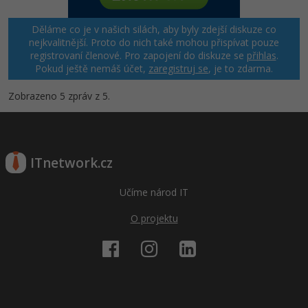
Windows
Děláme co je v našich silách, aby byly zdejší diskuze co
Fórum
nejkvalitnější. Proto do nich také mohou přispívat pouze
registrovaní členové. Pro zapojení do diskuze se
přihlas
.
Linux
Pokud ještě nemáš účet,
zaregistruj se
, je to zdarma.
Sítě
Zobrazeno 5 zpráv z 5.
Kybernetická bezpečnost
Elektronický podpis
ITnetwork.cz
Fórum
Učíme národ IT
O projektu