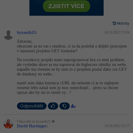
-80%
Vývojář mobilních aplikací
Python
HTML5, CSS3, Bootstrap, SEO
PHP
-80%
Specialista na AI a bigdata
JavaScript
Aktivity
SQL a databáze
JavaScript
-80%
C# Game developer
byzanth25
PHP
:
24.10.2012 15:04
Testování a verzování
Python
Zdravim,
-80%
Webdesigner
obraciam sa na vas s otazkou, ci sa da posielat z delphi (pracujem
C++
v lazaruse) projektu GET formular?
UML a návrhové vzory
HTML / CSS
-80%
Tester
Na rocnikovy projekt mam naprogramovat hru co neni problem,
Swift
ale vysledne skore sa ma zapisovat do highscore tabulky na webe...
React
UML a návrhové vzory
napadlo ma riesenie ze by som to z projektu poslal dako cez GET
-80%
Systémový administrátor
do databazy na webe...
Kotlin
Spring
MySQL/MariaDB
nasiel som daku kniznicu cURL ale netusim ci je to najlepsie
-80%
Grafik / UX/UI návrhář
riesenie lebo zatial som ju moc nepochopil... preto sa chcem
C
opytat ako by ste to riesili vy...?
ASP.NET MVC
MS-SQL
3D grafik
VB.NET
Odpovědět
Django
SQLite
Projektový manažer
SQL
Odpovídá na byzanth25
Best practices
David Hartinger
:
24.10.2012 15:17
-80%
Databázový analytik
Návrh SW