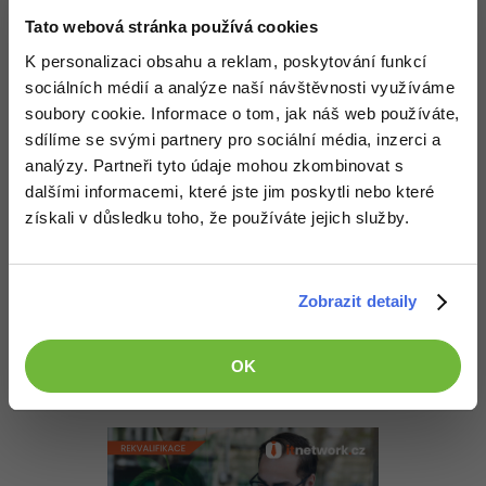
-30%
Nahoru
Odpovědět
Kariéra
-80%
Marketing
Adobe Illustrator
Tato webová stránka používá cookies
Pro firmy
K personalizaci obsahu a reklam, poskytování funkcí
-30%
Odpovídá na pcrewik
WordPress
Adobe Lightroom
sdraco:
26.2.2011 15:31
sociálních médií a analýze naší návštěvnosti využíváme
-30%
soubory cookie. Informace o tom, jak náš web používáte,
-15%
No ten kód funguje, jsem ho zkoušel. To sem pošli, podíváme se
SEO
Adobe XD
na to.
sdílíme se svými partnery pro sociální média, inzerci a
analýzy. Partneři tyto údaje mohou zkombinovat s
-25%
UX
Nahoru
Odpovědět
Adobe InDesign
dalšími informacemi, které jste jim poskytli nebo které
získali v důsledku toho, že používáte jejich služby.
Business
Adobe After Effects
pcrewik:
26.2.2011 15:45
Ďakujem za rady, ten opravený kód opravdu fungoval len ja som
-25%
-80%
Kryptoměny
Blender
urobil chybu v tom že som chcel meniť farbu formularu 2 z
formularu 1 keď ešte nebol spustený, takže to už beží ako má
Zobrazit detaily
ďakujem za rady, to vždy keď som v časovej tiesmi robím chyby
-30%
Copywriting
Inkscape
-80%
OK
-80%
MS Office
Fotografování
Nahoru
Odpovědět
Google Dokumenty
Video
Time management
Ostatní