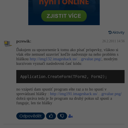
-80%
Vývojář mobilních aplikací
Python
HTML5, CSS3, Bootstrap, SEO
PHP
-80%
Specialista na AI a bigdata
JavaScript
SQL a databáze
JavaScript
-80%
C# Game developer
PHP
Aktivity
Testování a verzování
Python
pcrewik:
26.2.2011 14:56
-80%
Webdesigner
C++
Ďakujem za upozornenie k tomu ako písať príspevky, vlákno si
UML a návrhové vzory
HTML / CSS
však ešte nemusel uzavrieť keďže nadvezuje na neho problém s
-80%
Tester
Swift
hláškou
http://img132.imageshack.us/…grvalue.png/
, modrým
kurzívom vyznačí nasledovnú časť kódu:
React
UML a návrhové vzory
-80%
Systémový administrátor
Kotlin
Application.CreateForm(TForm2, Form2);
Spring
MySQL/MariaDB
-80%
Grafik / UX/UI návrhář
C
no vzápetí dam spustiť program ešte raz a to ho spustí v
ASP.NET MVC
MS-SQL
sprevádzaní hlášky :
http://img191.imageshack.us/…grvalue.png/
3D grafik
dobrá správa teda je že program na druhý pokus už spustí a
VB.NET
funguje, len tie hlášky
Django
SQLite
Projektový manažer
SQL
Odpovědět
Best practices
-80%
Databázový analytik
Návrh SW