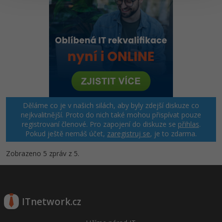
Windows
Fórum
Linux
Sítě
Kybernetická bezpečnost
Děláme co je v našich silách, aby byly zdejší diskuze co
Elektronický podpis
nejkvalitnější. Proto do nich také mohou přispívat pouze
registrovaní členové. Pro zapojení do diskuze se
přihlas
.
Pokud ještě nemáš účet,
zaregistruj se
, je to zdarma.
Fórum
Zobrazeno 5 zpráv z 5.
ITnetwork.cz