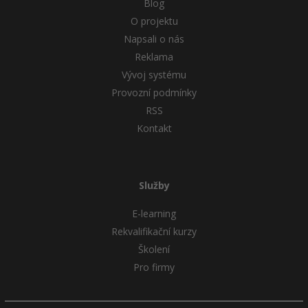
Blog
O projektu
Windows
Fórum
Napsali o nás
Reklama
Linux
Vývoj systému
Sítě
Provozní podmínky
RSS
Kybernetická bezpečnost
Kontakt
Elektronický podpis
Služby
Fórum
E-learning
Rekvalifikační kurzy
Školení
Pro firmy