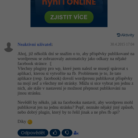
-80%
Vývojář mobilních aplikací
Python
HTML5, CSS3, Bootstrap, SEO
PHP
-80%
Specialista na AI a bigdata
JavaScript
SQL a databáze
JavaScript
-80%
C# Game developer
PHP
Aktivity
Testování a verzování
Python
Neaktivní uživatel
:
30.4.2015 17:04
-80%
Webdesigner
C++
Ahoj, již několik dní se snažím o to, aby příspěvky publikované na
UML a návrhové vzory
HTML / CSS
wordpressu se zobrazovaly automaticky jako odkazy na nějaké
-80%
Tester
Swift
facebook stránce. :[
Všechny pluginy pro wp, které jsem nalezl se musejí spárovat s
React
UML a návrhové vzory
aplikací, kterou si vytvoříte na fb. Problémem je to, že tato
-80%
Systémový administrátor
Kotlin
aplikace (resp. facebook) dovolí wordpressu publikovat příspěvky
Spring
na mojí zeď a všechny mé stránky. Můžu si sice vybrat jen jednu z
MySQL/MariaDB
nich, ale stále v nastavení je možnost přepnout publikování na
-80%
Grafik / UX/UI návrhář
C
jinou stránku.
ASP.NET MVC
MS-SQL
Nevěděl by někdo, jak na facebooku nastavit, aby wordpress mohl
3D grafik
VB.NET
publikovat jen na jednu stránku? Popř, neznáte nějaký jiný způsob,
Django
nebo dobrý plugin, který by to řešil jinak a ne přes fb api?
SQLite
Projektový manažer
SQL
Díky
Best practices
-80%
Odpovědět
Databázový analytik
Návrh SW