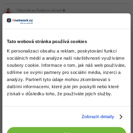
-41%
Copywriter
Odpovídá na Neaktivní uživatel
Algoritmy
David Hartinger
:
30.4.2015 17:18
-10%
Dej si na stránku RSS feed a potom použij hootsuite, který je
WordPress specialista
Umělá inteligence (AI)
zdarma a který ti podle RSS bude psát příspěvky na stránku.
SEO specialista
Nahoru
Odpovědět
Pro děti
Tato webová stránka používá cookies
K personalizaci obsahu a reklam, poskytování funkcí
Více
sociálních médií a analýze naší návštěvnosti využíváme
soubory cookie. Informace o tom, jak náš web používáte,
Fórum
sdílíme se svými partnery pro sociální média, inzerci a
analýzy. Partneři tyto údaje mohou zkombinovat s
Kurzy e-commerce
dalšími informacemi, které jste jim poskytli nebo které
získali v důsledku toho, že používáte jejich služby.
Testování softwaru
Kurzy designu
-80%
Datová analýza
HTML/CSS
Příběhy absolventů
Zobrazit detaily
-80%
Digitální gramotnost
Blog
Photoshop
Děláme co je v našich silách, aby byly zdejší diskuze co