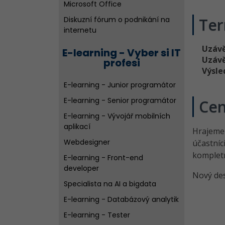
Microsoft Office
Ter
Diskuzní fórum o podnikání na
internetu
Uzáv
E-learning - Vyber si IT
Uzáv
profesi
Výsle
E-learning - Junior programátor
E-learning - Senior programátor
Cen
E-learning - Vývojář mobilních
aplikací
Hrajeme 
Webdesigner
účastníc
komplet
E-learning - Front-end
developer
Nový des
Specialista na AI a bigdata
E-learning - Databázový analytik
E-learning - Tester