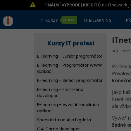
FINÁLNÍ VÝPRODEJ KREDITŮ
na ITnetwork je
IT KURZY
IT E-LEARNING
PŘ
od
0 Kč
ITne
Kurzy IT profesí
Ostatní
E-learning - Junior programátor
E-learning - Programátor WWW
Pařáky l
aplikací
Povalová
konečně 
E-learning - Senior programátor
E-learning - Front-end
Jako kaž
developer
které má
E-learning - Vývojář mobilních
ale vždyc
aplikací
Vytvoř 
Specialista na AI a bigdata
žádné 
C# Game developer