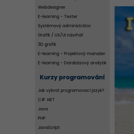
Webdesigner
E-learning - Tester
Systémový administrátor
Grafik / UX/UI návrhář
3D grafik
E-learning - Projektový manažer
E-learning - Databázový analytik
Copywriter
Kurzy programování
WordPress specialista
Jak vybrat programovací jazyk?
SEO specialista
C# .NET
Java
PHP
JavaScript