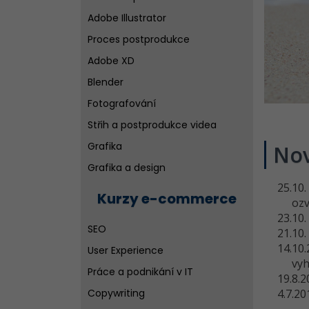
tvorbu aplikací
Adobe Illustrator
Diskuzní fórum o programování
Proces postprodukce
Adobe XD
Blender
Fotografování
Střih a postprodukce videa
Grafika
Nov
Grafika a design
25.10
Kurzy e-commerce
ozv
23.10.
SEO
21.10
14.10
User Experience
vyh
Práce a podnikání v IT
19.8.2
4.7.20
Copywriting