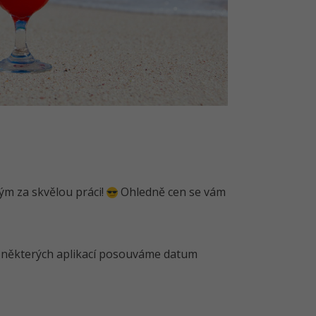
ým za skvělou práci!
Ohledně cen se vám
m některých aplikací posouváme datum