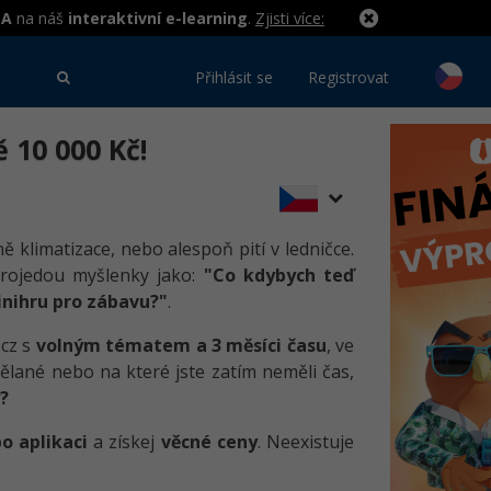
MA
na náš
interaktivní e-learning
.
Zjisti více:
Přihlásit se
Registrovat
 10 000 Kč!
ě klimatizace, nebo alespoň pití v ledničce.
 projedou myšlenky jako:
"Co kdybych teď
inihru pro zábavu?"
.
cz s
volným tématem a 3 měsíci času
, ve
ělané nebo na které jste zatím neměli čas,
?
o aplikaci
a získej
věcné ceny
. Neexistuje