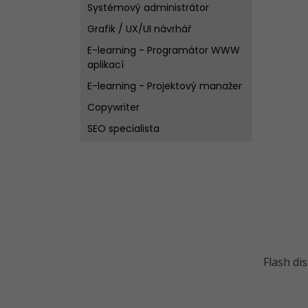
Systémový administrátor
Grafik / UX/UI návrhář
E-learning - Programátor WWW
aplikací
E-learning - Projektový manažer
Copywriter
SEO specialista
3D grafik
WordPress specialista
C# Game developer
Flash di