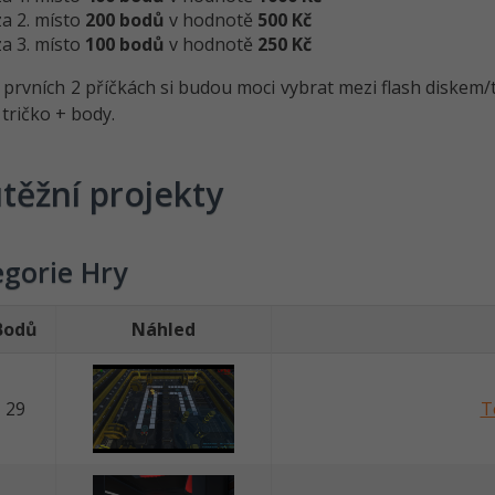
za 2. místo
200 bodů
v hodnotě
500 Kč
za 3. místo
100 bodů
v hodnotě
250 Kč
prvních 2 příčkách si budou moci vybrat mezi flash diskem/tr
 tričko + body.
těžní projekty
gorie Hry
Bodů
Náhled
29
T