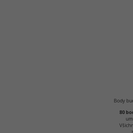
Body bu
80 bo
umí
Všichn