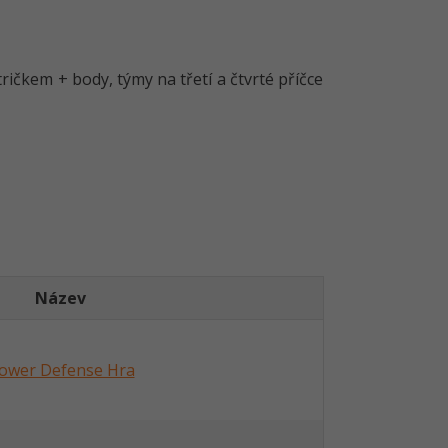
ičkem + body, týmy na třetí a čtvrté příčce
Název
ower Defense Hra