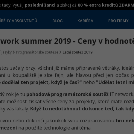
 tady. Využij
poslední šanci
a získej až
80 % extra kreditů ZDAR
ÍBĚHY ABSOLVENTŮ
BLOG
KARIÉRA
PRO FIRMY
twork summer 2019 - Ceny v hodnotě
 jazyky
Programátorské soutěže
Letní soutěž 2019
etos začaly brzy, všichni již máme připravené větráky, ideáln
ní u koupaliště je sice fajn, ale hlavou přeci jen občas
dodělal ten projekt, když je čas?"
nebo
"Udělat letní m
dý rok je tu
pohodová programátorská soutěž
ITnetwork.
te možnost získat věcné ceny za projekty, které máte rozd
ky vás lákaly.
Když to nedotáhnout do konce teď, tak kdy
novou nebo dokonči jakoukoli svou rozpracovanou
hru neb
omezení
na použité technologie ani téma.