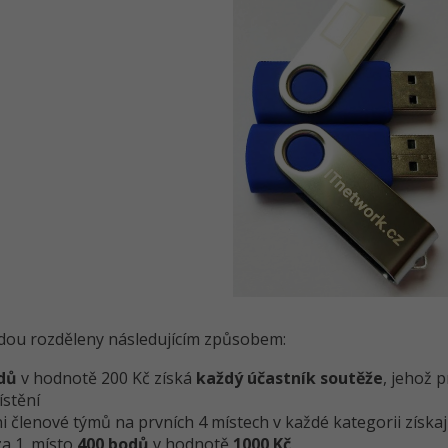
dou rozděleny následujícím způsobem:
dů
v hodnotě 200 Kč získá
každý účastník soutěže
, jehož 
stění
i členové týmů na prvních 4 místech v každé kategorii získaj
za 1. místo
400 bodů
v hodnotě
1000 Kč