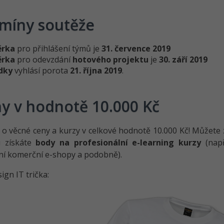
míny soutěže
ěrka
pro přihlášení týmů je
31. července 2019
ěrka
pro odevzdání
hotového projektu
je
30. září 2019
dky
vyhlásí porota
21. října 2019
.
y v hodnotě 10.000 Kč
o věcné ceny a kurzy v celkové hodnotě 10.000 Kč! Můžete 
i získáte
body na profesionální e-learning kurzy
(např
ní komerční e-shopy a podobně).
ign IT trička: