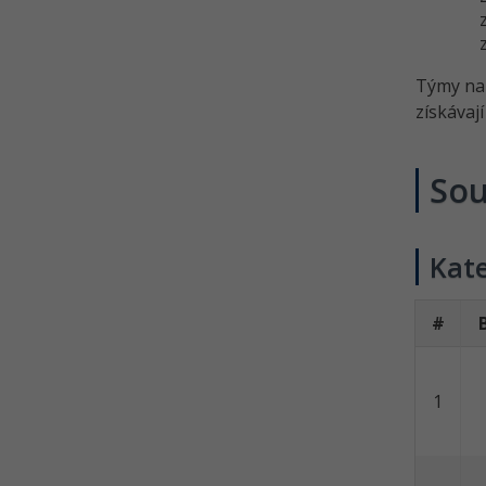
Týmy na 
získávají
Sou
Kate
#
1