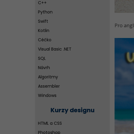
C++
Python
Swift
Pro angl
Kotlin
Céčko
Visual Basic .NET
SQL
Návrh
Algoritmy
Assembler
Windows
Linux a UNIX
Kurzy designu
Sítě
Programování pro děti
HTML a CSS
Další vývojové nástroje pro
Photoshop