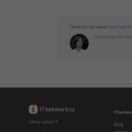
Článek pro vás napsal
Pavol Hejný
21
/^(web )?(app )?develo
ITnetwork.cz
ITnetwo
Učíme národ IT
Blog
Napsali o