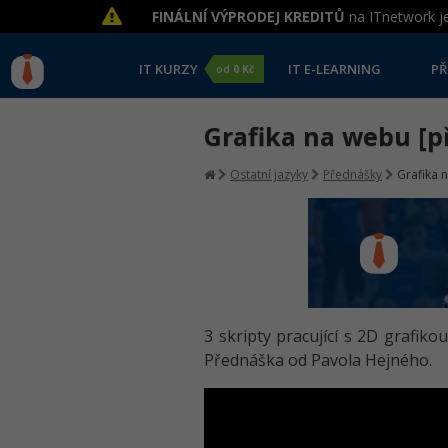
FINÁLNÍ VÝPRODEJ KREDITŮ
na ITnetwork je
IT KURZY
IT E-LEARNING
PŘ
od
0 Kč
Grafika na webu [p
Ostatní jazyky
Přednášky
Grafika 
3 skripty pracující s 2D grafiko
Přednáška od Pavola Hejného.