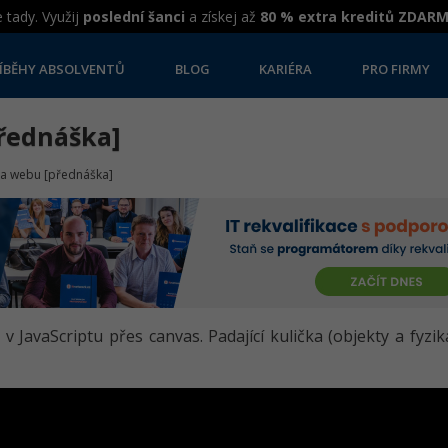
 tady. Využij
poslední šanci
a získej až
80 % extra kreditů ZDAR
ÍBĚHY ABSOLVENTŮ
BLOG
KARIÉRA
PRO FIRMY
řednáška]
na webu [přednáška]
u v JavaScriptu přes canvas. Padající kulička (objekty a fyzi