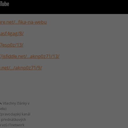
are.net/…fika-na-webu
/hasf4gag/8/
497esp0z/13/
//jsfiddle.net/…aknp0z71/13/
le.net/…/aknp0z71/9/
Všechny články v
sekci
Zpravodajský kanál
z přednáškových
srazů ITnetwork