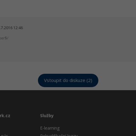
.7.2016 12:46
per$/
Vstoupit do diskuze (2)
rk.cz
Služby
E-learning
 nás
Rekvalifikační kurzy