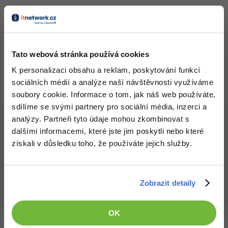
-41%
Copywriter
Algoritmy
-10%
WordPress specialista
Umělá inteligence (AI)
Všechny články v sekci
Tato webová stránka používá cookies
Zpravodajský kanál z přednáškových srazů ITnetwork
SEO specialista
Pro děti
K personalizaci obsahu a reklam, poskytování funkcí
sociálních médií a analýze naší návštěvnosti využíváme
Více
soubory cookie. Informace o tom, jak náš web používáte,
sdílíme se svými partnery pro sociální média, inzerci a
Fórum
analýzy. Partneři tyto údaje mohou zkombinovat s
Článek pro vás napsal
Patrik Valkovič
4.8.2017 16:12
dalšími informacemi, které jste jim poskytli nebo které
získali v důsledku toho, že používáte jejich služby.
Kurzy e-commerce
Testování softwaru
Kurzy designu
Věnuji se programování v C++ a C#. Kromě toho také
Zobrazit detaily
programuji v PHP (Nette) a JavaScriptu (NodeJS).
-80%
Datová analýza
HTML/CSS
Příběhy absolventů
-80%
Digitální gramotnost
OK
Blog
Photoshop
Aktivity