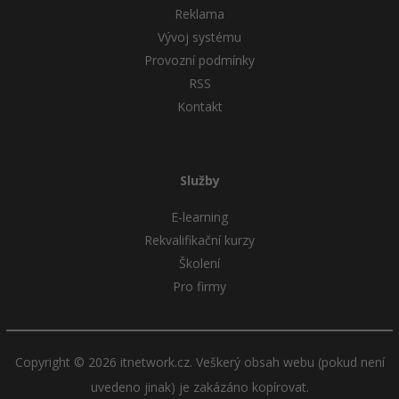
Reklama
Windows
Vývoj systému
Fórum
Provozní podmínky
Linux
RSS
Kontakt
Sítě
Kybernetická bezpečnost
Služby
Elektronický podpis
E-learning
Rekvalifikační kurzy
Fórum
Školení
Pro firmy
Copyright © 2026 itnetwork.cz. Veškerý obsah webu (pokud není
uvedeno jinak) je zakázáno kopírovat.