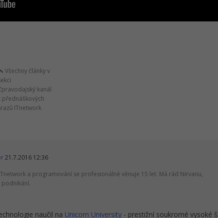
Všechny články v
sekci
Zpravodajský kanál
z přednáškových
srazů ITnetwork
er
21.7.2016 12:36
ITnetwork a programování se profesionálně věnuje 15 let. Má rád Nirvanu,
 podnikání.
echnologie naučil na
Unicorn University
- prestižní soukromé vysoké š