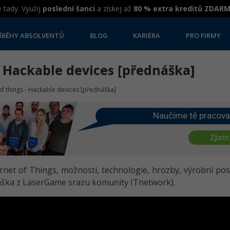
 tady. Využij
poslední šanci
a získej až
80 % extra kreditů ZDAR
ÍBĚHY ABSOLVENTŮ
BLOG
KARIÉRA
PRO FIRMY
- Hackable devices [přednáška]
of things - Hackable devices [přednáška]
Naučíme tě pracova
Zjistit
ernet of Things, možnosti, technologie, hrozby, výrobní pos
dnáška z LaserGame srazu komunity ITnetwork).