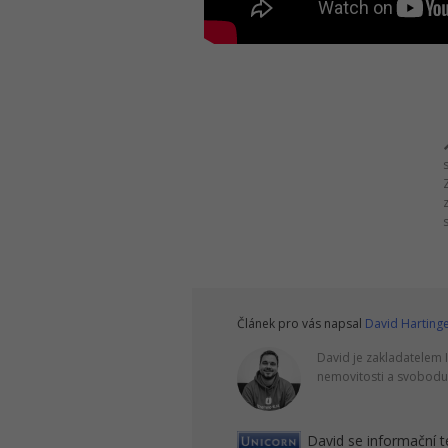
Článek pro vás napsal
David Harting
David je zakladatelem 
nemovitosti a svobodu
David se informační t