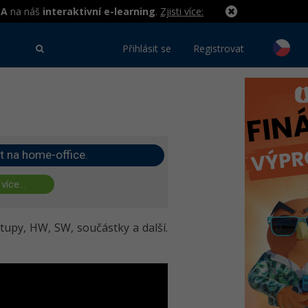
MA
na náš
interaktivní e-learning
.
Zjisti více:
Přihlásit se
Registrovat
t na home-office.
 více...
tupy, HW, SW, součástky a další.