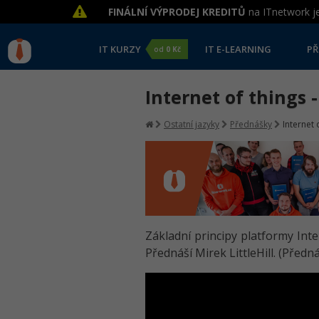
FINÁLNÍ VÝPRODEJ KREDITŮ
na ITnetwork je
IT KURZY
IT E-LEARNING
PŘ
od
0 Kč
Internet of things 
Ostatní jazyky
Přednášky
Internet 
Základní principy platformy Int
Přednáší Mirek LittleHill. (Pře