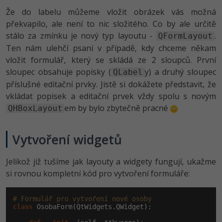
Že do labelu můžeme vložit obrázek vás možná
překvapilo, ale není to nic složitého. Co by ale určitě
stálo za zmínku je nový typ layoutu -
.
QFormLayout
Ten nám ulehčí psaní v případě, kdy chceme někam
vložit formulář, který se skládá ze 2 sloupců. První
sloupec obsahuje popisky (
y) a druhý sloupec
QLabel
příslušné editační prvky. Jistě si dokážete představit, že
vkládat popisek a editační prvek vždy spolu s novým
em by bylo zbytečně pracné
QHBoxLayout
Vytvoření widgetů
Jelikož již tušíme jak layouty a widgety fungují, ukažme
si rovnou kompletní kód pro vytvoření formuláře:
# Formulář pro vytvoření nové osoby
class
 OsobaForm(QtWidgets.QWidget):
