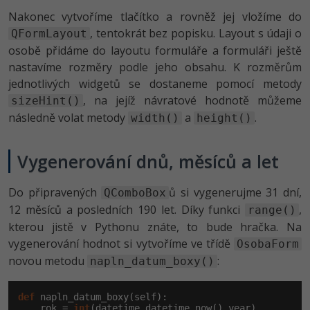
Nakonec vytvoříme tlačítko a rovněž jej vložíme do
, tentokrát bez popisku. Layout s údaji o
QFormLayout
osobě přidáme do layoutu formuláře a formuláři ještě
nastavíme rozměry podle jeho obsahu. K rozměrům
jednotlivých widgetů se dostaneme pomocí metody
, na jejíž návratové hodnotě můžeme
sizeHint()
následně volat metody
a
.
width()
height()
Vygenerování dnů, měsíců a let
Do připravených
ů si vygenerujme 31 dní,
QComboBox
12 měsíců a posledních 190 let. Díky funkci
,
range()
kterou jistě v Pythonu znáte, to bude hračka. Na
vygenerování hodnot si vytvoříme ve třídě
OsobaForm
novou metodu
:
napln_datum_boxy()
def
 napln_datum_boxy(self):

    rok = 
int
(datetime.datetime.now().year)
