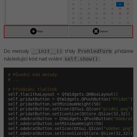
-30%
Kariéra
-80%
Marketing
Adobe Illustrator
Pro firmy
-30%
WordPress
Adobe Lightroom
-30%
-15%
SEO
Adobe XD
-25%
UX
Adobe InDesign
Do metody
třídy
přidáme
__init__()
PrehledForm
následující kód nad volání
:
self.show()
Business
Adobe After Effects
-25%
# Původní kód metody
-80%
Kryptoměny
Blender
# ...
-30%
# Přidávání tlačítek
Copywriting
Inkscape
self.tlacitkaLayout = QtWidgets.QHBoxLayout()

self.pridatButton = QtWidgets.QPushButton(
"Přidat"
)

-80%
self.pridatButton.setMinimumHeight(
50
)

-80%
MS Office
Fotografování
self.pridatButton.setIcon(QtGui.QIcon(
"pridej.png"
))

self.pridatButton.setIconSize(QtCore.QSize(
32
,
32
))

self.odebratButton = QtWidgets.QPushButton(
"Odebrat"
)
Google Dokumenty
Video
self.odebratButton.setMinimumHeight(
50
)

self.odebratButton.setIcon(QtGui.QIcon(
"odeber.png"
))
self.odebratButton.setIconSize(QtCore.QSize(
32
,
32
))

Time management
Ostatní