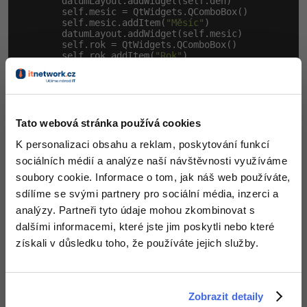
        datumLayout.addWidget(self.den)

        self.mesic = QtWidgets.QComboBox()

        self.mesic.addItem(
"Měsíc"
)

        datumLayout.addWidget(self.mesic)

        self.rok = QtWidgets.QComboBox()

        self.rok.addItem(
"Rok"
)

        datumLayout.addWidget(self.rok)

# Přidáme řádek
        self.udajeLayout.addRow(QtWidgets.QLabel(
"Da
        self.okButton = QtWidgets.QPushButton(
"Ok"
)

        self.udajeLayout.addRow(
None
,self.okButton)

Tato webová stránka používá cookies
        layoutFormulare.addLayout(self.udajeLayout)

K personalizaci obsahu a reklam, poskytování funkcí
sociálních médií a analýze naší návštěvnosti využíváme
def
 setup(self):

pass
soubory cookie. Informace o tom, jak náš web používáte,
sdílíme se svými partnery pro sociální média, inzerci a
Třída
již nedědí z
analýzy. Partneři tyto údaje mohou zkombinovat s
OsobaForm
, ale pouze z
dalšími informacemi, které jste jim poskytli nebo které
QtWidgets.QMainWindow
získali v důsledku toho, že používáte jejich služby.
. To proto, že se jedná o
QtWidgets.QWidget
pomocný formulář, který není hlavním oknem aplikace.
Na začátku konstruktoru nastavujeme opět titulek,
ikonku a layout. Ten je stejně jako u prvního formuláře
Zobrazit detaily