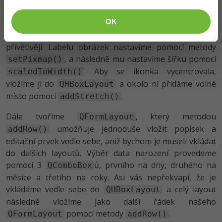
svislý, aby se další layouty vkládaly pod sebe.
OK
Následuje přidání obrázku, který nemá žádný praktický
význam, ale aplikace s ním vypadá pro uživatele
přívětivěji. Labelu obrázek nastavíme pomocí metody
, a následně mu nastavíme šířku pomocí
setPixmap()
. Aby se ikonka vycentrovala,
scaledToWidth()
vložíme ji do
a okolo ní přidáme volné
QHBoxLayout
místo pomocí
.
addStretch()
Dále tvoříme
, který metodou
QFormLayout
umožňuje jednoduše vložit popisek a
addRow()
editační prvek vedle sebe, aniž bychom je museli vkládat
do dalších layoutů. Výběr data narození provedeme
pomocí 3
ů, prvního na dny, druhého na
QComboBox
měsíce a třetího na roky. Asi vás nepřekvapí, že je
vkládáme vedle sebe do
a celý layout
QHBoxLayout
následně vložíme jako další řádek našeho
pomocí metody
.
QFormLayout
addRow()