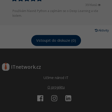
39 hlasů
Používám hlavně Python a zajímám se o Deep Learning a vše
kolem.
Aktivity
Vstoupit do diskuze (0)
ITnetwork.cz
Učíme národ IT
O projektu