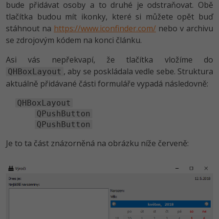
bude přidávat osoby a to druhé je odstraňovat. Obě
-41%
tlačítka budou mít ikonky, které si můžete opět buď
Copywriter
Algoritmy
stáhnout na
https://www.iconfinder.com/
nebo v archivu
-10%
se zdrojovým kódem na konci článku.
WordPress specialista
Umělá inteligence (AI)
Asi vás nepřekvapí, že tlačítka vložíme do
SEO specialista
Pro děti
, aby se poskládala vedle sebe. Struktura
QHBoxLayout
aktuálně přidávané části formuláře vypadá následovně:
Více
QHBoxLayout
Fórum
QPushButton
QPushButton
Kurzy e-commerce
Je to ta část znázorněná na obrázku níže červeně:
Testování softwaru
Kurzy designu
-80%
Datová analýza
HTML/CSS
Příběhy absolventů
-80%
Digitální gramotnost
Blog
Photoshop