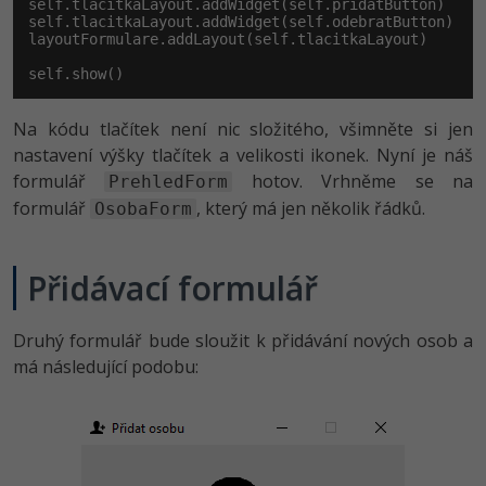
self.tlacitkaLayout.addWidget(self.pridatButton)

self.tlacitkaLayout.addWidget(self.odebratButton)

layoutFormulare.addLayout(self.tlacitkaLayout)

Windows
Fórum
self.show()
Linux
Na kódu tlačítek není nic složitého, všimněte si jen
Sítě
nastavení výšky tlačítek a velikosti ikonek. Nyní je náš
formulář
hotov. Vrhněme se na
PrehledForm
Kybernetická bezpečnost
formulář
, který má jen několik řádků.
OsobaForm
Elektronický podpis
Přidávací formulář
Fórum
Druhý formulář bude sloužit k přidávání nových osob a
má následující podobu: