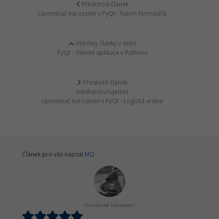
Předchozí článek
Upomínač narozenin v PyQt - Návrh formulářů
Všechny články v sekci
PyQt - Okenní aplikace v Pythonu
Přeskočit článek
(nedoporučujeme)
Upomínač narozenin v PyQt - Logická vrstva
Článek pro vás napsal
MQ .
Uživatelské hodnocení: