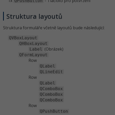
1x
- Tlačítko pro potvrzení
QPushButton
Struktura layoutů
Struktura formuláře včetně layoutů bude následující:
QVBoxLayout
QHBoxLayout
(Obrázek)
Label
QFormLayout
Row
QLabel
QLineEdit
Row
QLabel
QComboBox
QComboBox
QComboBox
Row
QPushButton