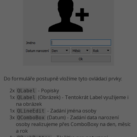
Do formuláře postupně vložíme tyto ovládací prvky:
2x
- Popisky
QLabel
1x
(Obrázek) - Tentokrát Label využijeme i
QLabel
na obrázek
1x
- Zadání jména osoby
QLineEdit
3x
(Datum) - Zadání data narození
QComboBox
osoby realizujeme přes ComboBoxy na den, měsíc
a rok