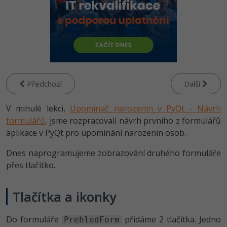
-80%
Vývojář mobilních aplikací
Python
HTML5, CSS3, Bootstrap, SEO
PHP
-80%
Specialista na AI a bigdata
JavaScript
SQL a databáze
JavaScript
-80%
C# Game developer
PHP
Testování a verzování
Python
-80%
Webdesigner
C++
Předchozí
Další
UML a návrhové vzory
HTML / CSS
-80%
Tester
Swift
V minulé lekci,
Upomínač narozenin v PyQt - Návrh
React
UML a návrhové vzory
formulářů
, jsme rozpracovali návrh prvního z formulářů
-80%
Systémový administrátor
Kotlin
aplikace v PyQt pro upomínání narozenin osob.
Spring
MySQL/MariaDB
-80%
Grafik / UX/UI návrhář
C
Dnes naprogramujeme zobrazování druhého formuláře
ASP.NET MVC
MS-SQL
přes tlačítko.
3D grafik
VB.NET
Django
SQLite
Tlačítka a ikonky
Projektový manažer
SQL
Best practices
Do formuláře
přidáme 2 tlačítka. Jedno
-80%
PrehledForm
Databázový analytik
Návrh SW