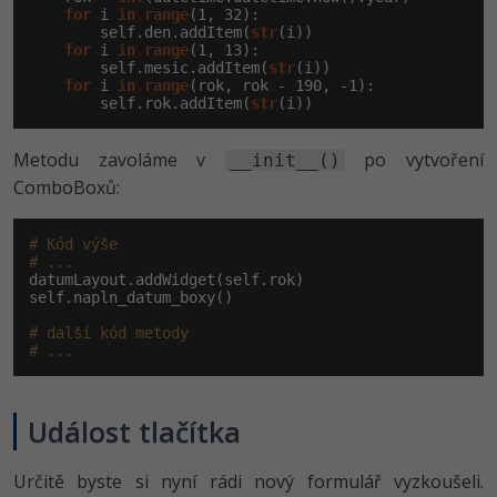
for
 i 
in
range
(
1
, 
32
):

        self.den.addItem(
str
(i))

for
 i 
in
range
(
1
, 
13
):

        self.mesic.addItem(
str
(i))

for
 i 
in
range
(rok, rok - 
190
, -
1
):

        self.rok.addItem(
str
(i))
Metodu zavoláme v
po vytvoření
__init__()
ComboBoxů:
# Kód výše
# ...
datumLayout.addWidget(self.rok)

self.napln_datum_boxy()

# další kód metody
# ...
Událost tlačítka
Určitě byste si nyní rádi nový formulář vyzkoušeli.