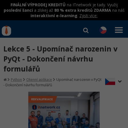
FINÁLNÍ VÝPRODEJ KREDITŮ
na ITnetwork je tady. Využij
poslední šanci
a získej až
80 % extra kreditů ZDARMA
na náš
interaktivní e-learning
.
Zjisti více:
IT kurzy
Od
0 Kč
Lekce 5 - Upomínač narozenin v
Přihlásit se
|
Registrovat
IT e-learning
Rekvalifikace a kurzy
PyQt - Dokončení návrhu
hrazené úřadem práce
formulářů
Kurzy IT profesí
Workshopy zdarma
Junior programátor
Python
Okenní aplikace
Upomínač narozenin v PyQt
Kurzy programování
Umělá inteligence v praxi
- Dokončení návrhu formulářů
Školení
Programátor WWW aplikací
Jak začít?
Datová analýza v praxi
Základy programování
Školení dle technologií
-80%
Senior programátor
Java
Objektové programování - OOP
C# .NET
-80%
Front-end developer
C#.NET
Umělá inteligence
Java