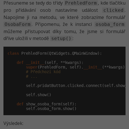
Přesuneme se tedy do třídy
, kde tlačítku
PrehledForm
pro přidávání osob nastavíme událost
.
clicked
Napojíme ji na metodu, ve které zobrazíme formulář
. Připomenu, že k instanci
OsobaForm
osoba_form
můžeme přistupovat díky tomu, že jsme si formulář
dříve uložili v metodě
:
setup()
class
 PrehledForm(QtWidgets.QMainWindow):

def
__init__
(self, **kwargs):

super
(PrehledForm, self).
__init__
(**kwargs)

# Předchozí kód
# ...
        self.pridatButton.clicked.connect(self.show_o
        self.show()

def
 show_osoba_form(self):

        self.osoba_form.show()
Výsledek: