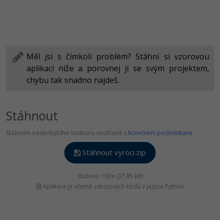
Měl jsi s čímkoli problém? Stáhni si vzorovou
aplikaci níže a porovnej ji se svým projektem,
chybu tak snadno najdeš.
Stáhnout
Stažením následujícího souboru souhlasíš s
licenčními podmínkami
Stáhnout vyroci.zip
Staženo 193x (37.85 kB)
Aplikace je včetně zdrojových kódů v jazyce Python