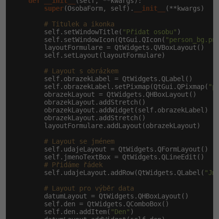
def
__init__
(self, **kwargs):

super
(OsobaForm, self).
__init__
(**kwargs)

# Titulek a ikonka
        self.setWindowTitle(
"Přidat osobu"
)

        self.setWindowIcon(QtGui.QIcon(
"person_bg.pn
        layoutFormulare = QtWidgets.QVBoxLayout()

        self.setLayout(layoutFormulare)

# Layout s obrázkem
        self.obrazekLabel = QtWidgets.QLabel()

        self.obrazekLabel.setPixmap(QtGui.QPixmap(
"p
        obrazekLayout = QtWidgets.QHBoxLayout()

        obrazekLayout.addStretch()

        obrazekLayout.addWidget(self.obrazekLabel)

        obrazekLayout.addStretch()

        layoutFormulare.addLayout(obrazekLayout)

# Layout se jménem
        self.udajeLayout = QtWidgets.QFormLayout()

        self.jmenoTextBox = QtWidgets.QLineEdit()

# Přidáme řádek
        self.udajeLayout.addRow(QtWidgets.QLabel(
"Jm
# Layout pro výběr data
        datumLayout = QtWidgets.QHBoxLayout()

        self.den = QtWidgets.QComboBox()

        self.den.addItem(
"Den"
)
