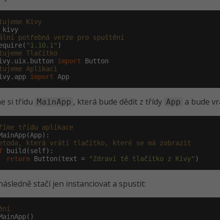
tujeme Kivy
ální potřebná verze pro spuštění
equire(
"1.10.1"
tujeme Tlačítko
ivy.uix.button 
import
tujeme Aplikaci
ivy.app 
import
 App
e si třídu
, která bude dědit z třídy
a bude vr
MainApp
App
říme třídu aplikace
MainApp(App):

etoda, která vrátí tlačítko, které se má zobrazit
f
 build(self):

return
 Button(text = 
"Zdraví tě tlačítko z Kivy"
)
následně stačí jen instanciovat a spustit:
ění
MainApp()
