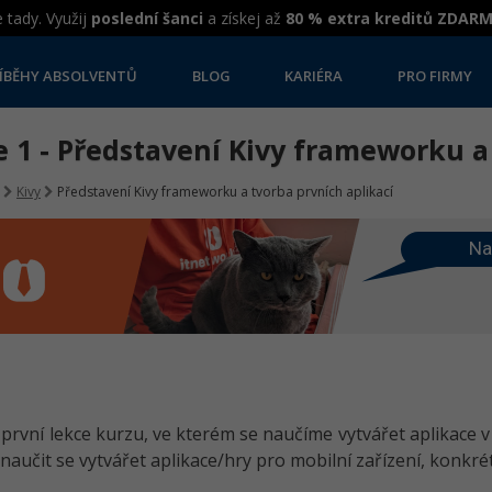
 tady. Využij
poslední šanci
a získej až
80 % extra kreditů ZDAR
ÍBĚHY ABSOLVENTŮ
BLOG
KARIÉRA
PRO FIRMY
 1 - Představení Kivy frameworku a
Kivy
Představení Kivy frameworku a tvorba prvních aplikací
Na
u první lekce kurzu, ve kterém se naučíme vytvářet aplikace
 naučit se vytvářet aplikace/hry pro mobilní zařízení, konkr