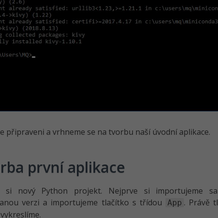
e připraveni a vrhneme se na tvorbu naší úvodní aplikace.
rba první aplikace
e si nový Python projekt. Nejprve si importujeme s
anou verzi a importujeme tlačítko s třídou
. Právě t
App
 vykreslíme.