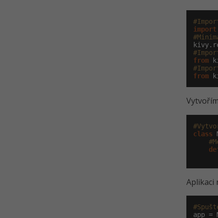
#Impor
import
#Minim
kivy.r
#Impor
from
 k
#Impor
from
 k
Vytvořím
#Vytvo
class
 
#M
de
Aplikaci 
#Spušt
app = 