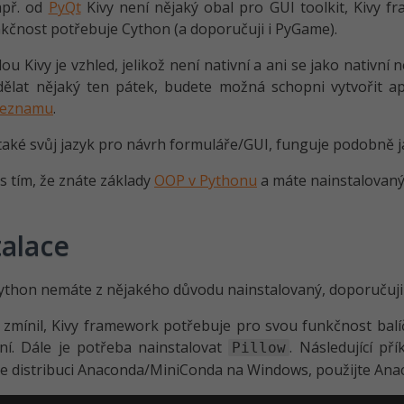
apř. od
PyQt
Kivy není nějaký obal pro GUI toolkit, Kivy 
kčnost potřebuje Cython (a doporučuji i PyGame).
u Kivy je vzhled, jelikož není nativní a ani se jako nativní
ělat nějaký ten pátek, budete možná schopni vytvořit ap
seznamu
.
také svůj jazyk pro návrh formuláře/GUI, funguje podobně 
s tím, že znáte základy
OOP v Pythonu
a máte nainstalovaný
talace
thon nemáte z nějakého důvodu nainstalovaný, doporučuji 
 zmínil, Kivy framework potřebuje pro svou funkčnost bal
ní. Dále je potřeba nainstalovat
. Následující p
Pillow
e distribuci Anaconda/MiniConda na Windows, použijte An