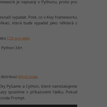
framework je napsaný v Pythonu, proto pro
 nesnaží vypadat. Poté, co v Kivy frameworku
likaci, která bude vypadat jako některá z
jako
CSS pro web
.
 Python 3.6+.
distribuci
MiniConda
.
íčky PyGame a Cython, které nainstalujeme
říkazy spustíme v příkazovém řádku. Pokud
aconda Prompt.