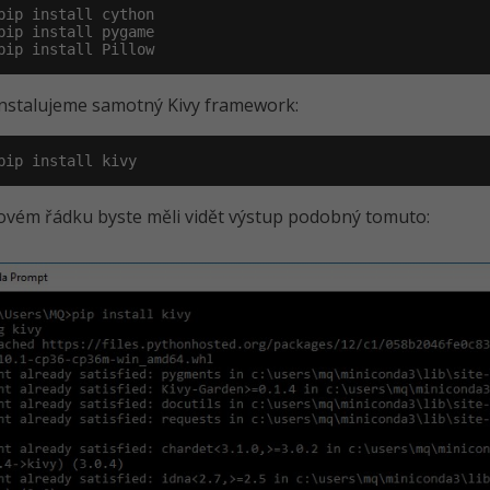
pip install cython

pip install pygame

pip install Pillow
nstalujeme samotný Kivy framework:
pip install kivy
ovém řádku byste měli vidět výstup podobný tomuto: