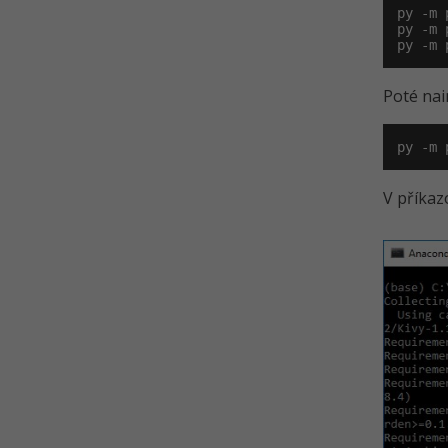
py -m 
py -m 
py -m 
Poté nai
py -m 
V příkaz