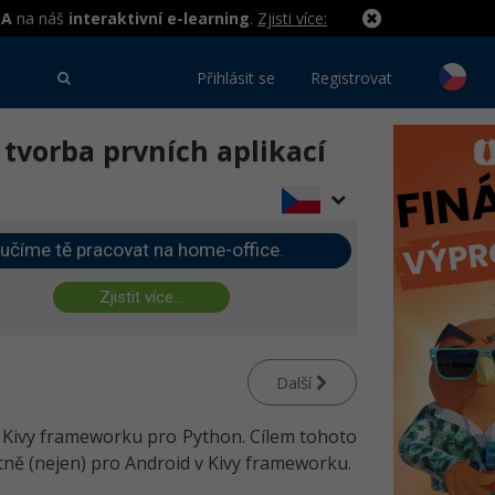
MA
na náš
interaktivní e-learning
.
Zjisti více:
Přihlásit se
Registrovat
 tvorba prvních aplikací
učíme tě pracovat na home-office.
Zjistit více...
Další
 v Kivy frameworku pro Python. Cílem tohoto
étně (nejen) pro Android v Kivy frameworku.