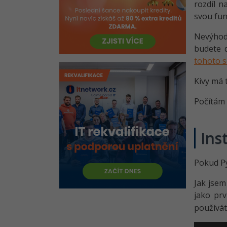
rozdíl n
svou fun
Nevýhodo
budete d
tohoto 
Kivy má 
Počítám 
Ins
Pokud Py
Jak jsem
jako prv
používát