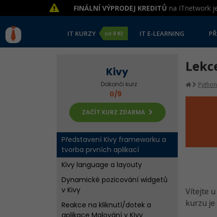
FINÁLNÍ VÝPRODEJ KREDITŮ
na ITnetwork je
IT KURZY
IT E-LEARNING
PŘ
od
0 Kč
Lekce
Kivy
Dokonči kurz
Python
0/9
ZAČÍT KURZ ZDARMA
Představení Kivy frameworku a
tvorba prvních aplikací
Kivy language a layouty
Dynamické pozicování widgetů
v Kivy
Vítejte 
kurzu je
Reakce na kliknutí/dotek a
aplikace Malování v Kivy