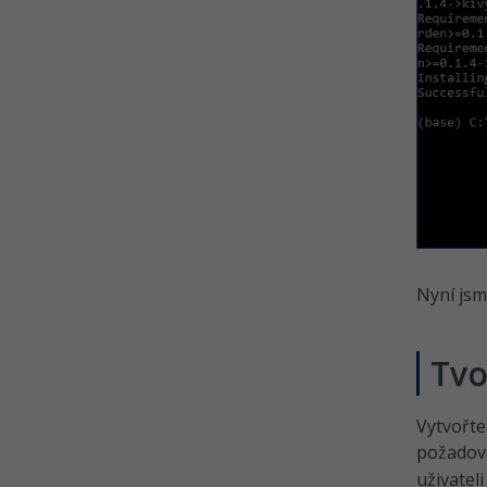
Nyní jsm
Tvo
Vytvořt
požadov
uživateli