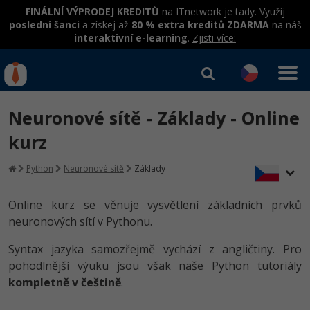
FINÁLNÍ VÝPRODEJ KREDITŮ
na ITnetwork je tady. Využij
poslední šanci
a získej až
80 % extra kreditů ZDARMA
na náš
interaktivní e-learning
.
Zjisti více:
IT kurzy
Od
0 Kč
Neuronové sítě - Základy - Online
Přihlásit se
|
Registrovat
IT e-learning
Rekvalifikace a kurzy
kurz
hrazené úřadem práce
Kurzy IT profesí
Python
Neuronové sítě
Základy
Workshopy zdarma
Junior programátor
Kurzy programování
Umělá inteligence v praxi
Online kurz se věnuje vysvětlení základních prvků
Školení
neuronových sítí v Pythonu.
Programátor WWW aplikací
Jak začít?
Datová analýza v praxi
Základy programování
Školení dle technologií
Syntax jazyka samozřejmě vychází z angličtiny. Pro
-80%
Senior programátor
Java
pohodlnější výuku jsou však naše Python tutoriály
Objektové programování - OOP
C# .NET
kompletně v češtině
.
-80%
Front-end developer
C#.NET
Umělá inteligence
Java