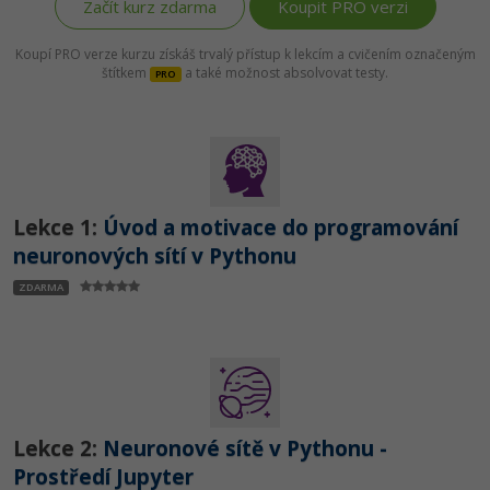
Začít kurz zdarma
Koupit PRO verzi
Windows
Fórum
Koupí PRO verze kurzu získáš trvalý přístup k lekcím a cvičením označeným
štítkem
a také možnost absolvovat testy.
PRO
Linux
Sítě
Kybernetická bezpečnost
Lekce 1:
Úvod a motivace do programování
Elektronický podpis
neuronových sítí v Pythonu
ZDARMA
Fórum
Lekce 2:
Neuronové sítě v Pythonu -
Prostředí Jupyter