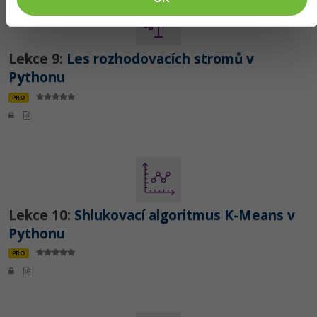
Lekce 9:
Les rozhodovacích stromů v
Pythonu
PRO
Lekce 10:
Shlukovací algoritmus K-Means v
Pythonu
PRO