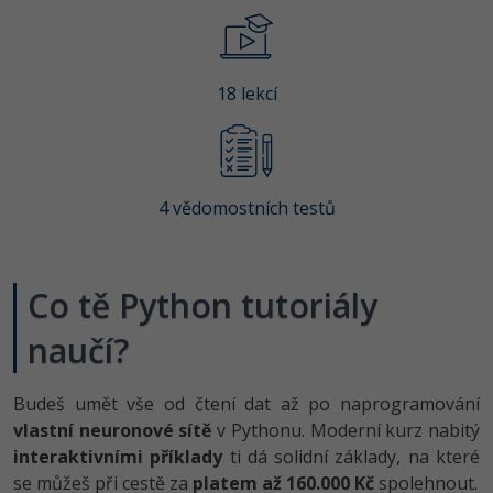
-80%
Vývojář mobilních aplikací
Python
HTML5, CSS3, Bootstrap, SEO
PHP
-80%
Specialista na AI a bigdata
JavaScript
SQL a databáze
18 lekcí
JavaScript
-80%
C# Game developer
PHP
Testování a verzování
Python
-80%
Webdesigner
C++
UML a návrhové vzory
HTML / CSS
4 vědomostních testů
-80%
Tester
Swift
React
UML a návrhové vzory
-80%
Systémový administrátor
Kotlin
Co tě Python tutoriály
Spring
MySQL/MariaDB
-80%
Grafik / UX/UI návrhář
C
naučí?
ASP.NET MVC
MS-SQL
3D grafik
VB.NET
Budeš umět vše od čtení dat až po naprogramování
Django
SQLite
vlastní neuronové sítě
Projektový manažer
v Pythonu. Moderní kurz nabitý
SQL
Best practices
interaktivními příklady
ti dá solidní základy, na které
-80%
Databázový analytik
se můžeš při cestě za
platem až 160.000 Kč
spolehnout.
Návrh SW