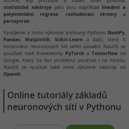
úrovně, kdy pochopíš a budeš umět používat
-30%
Kariéra
-80%
Marketing
Adobe Illustrator
statistické nástroje
jako jsou například
lineární a
polynomiální regrese
,
rozhodovací stromy
a
Pro firmy
-30%
WordPress
Adobe Lightroom
perceptron
.
-30%
-15%
Využijeme k tomu výkonné knihovny Pythonu
SEO
NumPy
,
Adobe XD
Pandas
,
Matplotlib
,
Scikit-Learn
a další, které ti
-25%
UX
konstrukce neuronových sítí velmi usnadní. Naučíš se
Adobe InDesign
používat také frameworky
PyTorch
a
Tensorflow
od
Business
Google, který lze bez problému používat i na mobilu.
Adobe After Effects
Naučíš se využívat také velmi výkonné nástroje od
-25%
-80%
Kryptoměny
OpenAI
.
Blender
-30%
Copywriting
Inkscape
Online tutoriály základů
-80%
-80%
MS Office
Fotografování
neuronových sítí v Pythonu
Google Dokumenty
Video
Time management
Ostatní