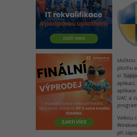
Vytvoření, zápis a metadata
Práce se ZIP archivy v Pythonu -
Čtení a zápis do souborů
Práce se ZIP archivy v Pythonu -
Extrakce a komprese
Práce se soubory DocX v
Pythonu - Vytvoření, text a
nadpis
složkou
Práce se soubory DocX v
plochu a 
Pythonu - Obrázky a tabulky
si
%app
Práce se soubory DocX v
aplikací
Pythonu - Čtení a struktura
aplikace
Práce se soubory DocX v
UAC a zá
Pythonu - Analýza bloků
program
Práce s PDF soubory v Pythonu -
Velkou c
Čtení a extrakce dat
Windows 
Práce s PDF soubory v Pythonu –
při zápi
Obrázky a tabulky