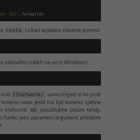
bě: {0}"
.format(e)
zce
. Lokaci appdata získáme pomocí:
cesta
co takového (záleží na verzi Windows):
volil
, samozřejmě si ho poté
ITnetwork/
i lomeno nebo jestli má být lomeno zpětné
v knihovně
(používáme pouze tehdy,
os
éto funkci jako parametr/argument předáme
: