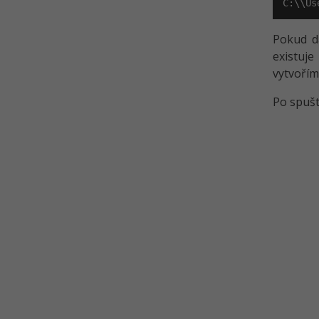
C:\\Us
Pokud da
existuj
vytvořím
Po spušt