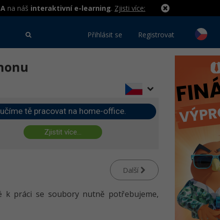
MA
na náš
interaktivní e-learning
.
Zjisti více:
Přihlásit se
Registrovat
thonu
učíme tě pracovat na home-office.
Zjistit více...
Další
teré k práci se soubory nutně potřebujeme,