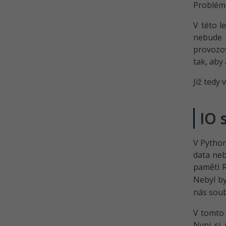
Problém 
Práce s PDF soubory v Pythonu –
PDF soubory z HTML šablony
V této l
nebude 
Kvíz - Soubory v Python
provozov
tak, aby
Již tedy
IO 
V Python
data neb
paměti R
Nebyl by
nás sou
V tomto 
Nyní si 