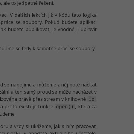
 ale to je špatné řešení.
aci. V dalších lekcích již v kódu tato logika
práce se soubory. Pokud budete aplikaci
šak budete publikovat, je vhodné ji upravit
řesuňme se tedy k samotné práci se soubory.
oud se napojíme a můžeme z něj poté načítat
rzální a ten samý proud se může nacházet v
lizována právě přes stream v knihovně
.
io
a proto existuje funkce
, která za
open()
budeme.
ru a vždy si ukážeme, jak s ním pracovat.
ci složku v appdata aktuálního uživatele.