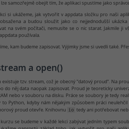
lze samozřejmě obejít tím, že aplikaci spustíme jako správce,
ekci si ukážeme, jak vytvořit v appdata složku pro naši aplik
obsažena a budou sloužit jako co nejjednodušší ukázka 
at na svém počítači, nemusíte se o nic starat. Jakmile ji v
 appdata používala.
 víme, kam budeme zapisovat. Výjimky jsme si uvedli také. P
stream a open()
 existuje tzv. stream, což je obecný "datový proud". Na pr
o do něj data naopak zapisovat. Proud je teoreticky unive
AM nebo v souboru na disku. Práce se soubory je tedy rea
 to Python, kdyby nám nějakým způsobem práci neulehčil 
borový proud otevře. Knihovnu
tedy ani potřebovat ne
io
kurzu se budeme v každé lekci zabývat jedním typem soubo
ukažme naprostý základ toho, jak vytvořit pro naši aplika