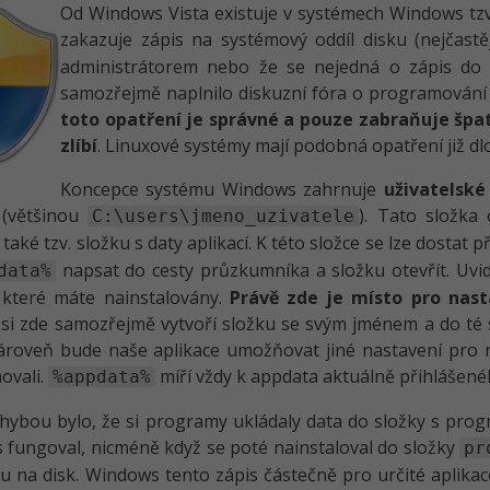
Od Windows Vista existuje v systémech Windows tzv
zakazuje zápis na systémový oddíl disku (nejčastě
administrátorem nebo že se nejedná o zápis do o
samozřejmě naplnilo diskuzní fóra o programování a 
toto opatření je správné a pouze zabraňuje špa
zlíbí
. Linuxové systémy mají podobná opatření již d
Koncepce systému Windows zahrnuje
uživatelské
 (většinou
). Tato složka
C:\users\jmeno_uzivatele
také tzv. složku s daty aplikací. K této složce se lze dostat p
napsat do cesty průzkumníka a složku otevřít. Uvi
data%
, které máte nainstalovány.
Právě zde je místo pro nasta
 si zde samozřejmě vytvoří složku se svým jménem a do t
roveň bude naše aplikace umožňovat jiné nastavení pro r
ovali.
míří vždy k appdata aktuálně přihlášenéh
%appdata%
hybou bylo, že si programy ukládaly data do složky s pr
fungoval, nicméně když se poté nainstaloval do složky
pr
su na disk. Windows tento zápis částečně pro určité aplika