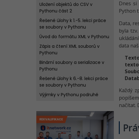
Dnes si
Uložení objektů do CSV v
Python t
Pythonu část 2
Řešené úlohy k 1.-5. lekci práce
Data, re
se soubory v Pythonu
byla tzv
Úvod do formátu XML v Pythonu
ukládán
data naš
Zápis a čtení XML souborů v
Pythonu
Texto
Binární soubory a serializace v
texto
Pythonu
Soubo
Data
Řešené úlohy k 6.-8. lekci práce
se soubory v Pythonu
Každý z
Výjimky v Pythonu podruhé
popíšeme
Práce se soubory INI v Pythonu
načítat.
Soubory a cesty v Pythonu
Práce se složkami v Pythonu
Prá
Práce se ZIP archivy v Pythonu -