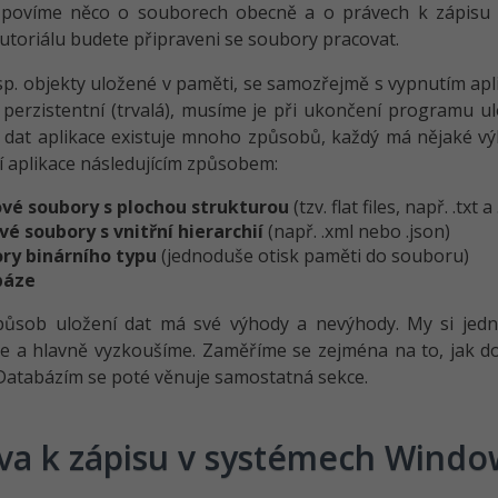
 povíme něco o souborech obecně a o právech k zápisu 
utoriálu budete připraveni se soubory pracovat.
sp. objekty uložené v paměti, se samozřejmě s vypnutím aplik
. perzistentní (trvalá), musíme je při ukončení programu u
í dat aplikace existuje mnoho způsobů, každý má nějaké 
í aplikace následujícím způsobem:
vé soubory s plochou strukturou
(tzv. flat files, např. .txt a 
vé soubory s vnitřní hierarchií
(např. .xml nebo .json)
ry binárního typu
(jednoduše otisk paměti do souboru)
báze
působ uložení dat má své výhody a nevýhody. My si jed
 a hlavně vyzkoušíme. Zaměříme se zejména na to, jak do
 Databázím se poté věnuje samostatná sekce.
va k zápisu v systémech Windo