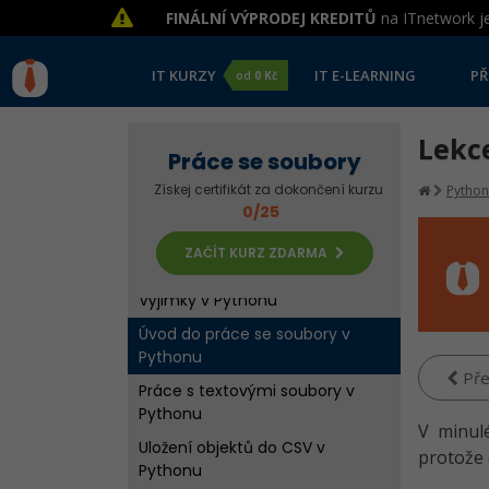
FINÁLNÍ VÝPRODEJ KREDITŮ
na ITnetwork je
IT KURZY
IT E-LEARNING
PŘ
od
0 Kč
Lekce
Práce se soubory
Získej certifikát za dokončení kurzu
Python
0/25
ZAČÍT KURZ ZDARMA
Výjimky v Pythonu
Úvod do práce se soubory v
Pythonu
Pře
Práce s textovými soubory v
Pythonu
V minulé
Uložení objektů do CSV v
protože 
Pythonu