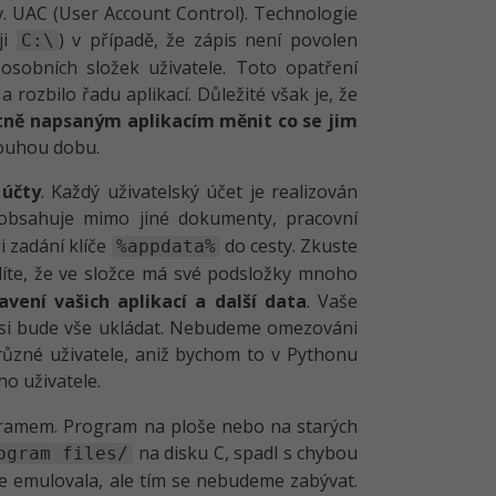
. UAC (User Account Control). Technologie
ji
) v případě, že zápis není povolen
C:\
sobních složek uživatele. Toto opatření
rozbilo řadu aplikací. Důležité však je, že
tně napsaným aplikacím měnit co se jim
louhou dobu.
 účty
. Každý uživatelský účet je realizován
 obsahuje mimo jiné dokumenty, pracovní
ři zadání klíče
do cesty. Zkuste
%appdata%
díte, že ve složce má své podsložky mnoho
vení vašich aplikací a další data
. Vaše
é si bude vše ukládat. Nebudeme omezováni
ůzné uživatele, aniž bychom to v Pythonu
o uživatele.
ogramem. Program na ploše nebo na starých
na disku C, spadl s chybou
ogram files/
ce emulovala, ale tím se nebudeme zabývat.