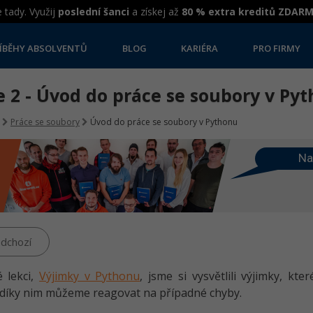
 tady. Využij
poslední šanci
a získej až
80 % extra kreditů ZDAR
ÍBĚHY ABSOLVENTŮ
BLOG
KARIÉRA
PRO FIRMY
 2 - Úvod do práce se soubory v Py
Práce se soubory
Úvod do práce se soubory v Pythonu
Na
dchozí
 lekci,
Výjimky v Pythonu
, jsme si vysvětlili výjimky, k
díky nim můžeme reagovat na případné chyby.