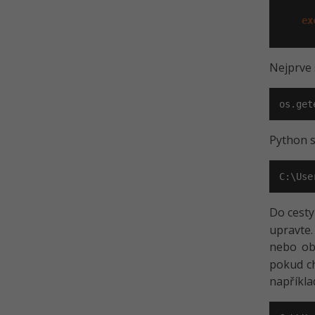
ex
Nejprve 
os.get
Python s
C:\Use
Do cesty
upravte.
nebo ob
pokud ch
napříkl