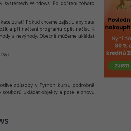
v systémech Windows. Po dočtení tohoto
ace ztratí. Pokud chceme zajistit, aby data
ložit a při načtení programu opět načíst. K
výhody a nevýhody. Obecně můžeme ukládat
.csv)
notlivé způsoby v Python kurzu podrobně
 souborů ukládat objekty a poté je znovu
ws