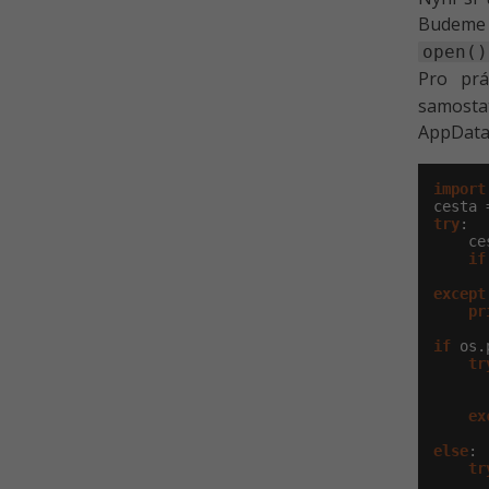
Budeme 
open()
Pro prá
samostat
AppData 
import
cesta 
try
:

    ce
if
except
pr
if
 os.
tr
ex
else
:

tr