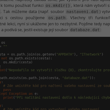
k tomu používat funkci
, která nám vytvoří 
os.mkdir()
. Tak můžeme data (např. soubor
) vyt
nastaveni.dat
ci s cestou použijeme
. Všechny tři funkce
os.path
né lekci, nyní si ukážeme jen to nezbytné. Pojďme tedy napsa
a podívá se, jestli existuje její soubor
:
databaze.dat
 os

= 
""
sta = os.path.join(os.getenv(
"APPDATA"
), 
"ITnetwork"
)

not
 os.path.exists(cesta):

:

int
(
"Nepodařilo se vytvořit složku {0}, zkontrolujte pro
path.exists(os.path.join(cesta, 
"databaze.dat"
)):

y
:

# Zde umístěte kód pro načtení vašeho nastavení ze sou
pass
cept
Exception
as
 e:

print
(
"Při načítání nastavení došlo k následující chyb
y
:

# Zde umístěte kód pro vytvoření vašeho nastavení