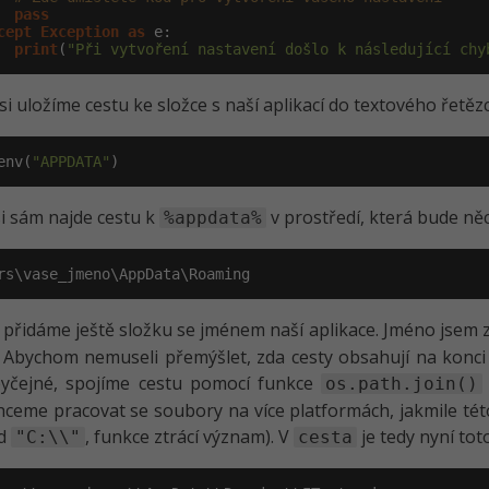
pass
cept
Exception
as
 e:

print
(
"Při vytvoření nastavení došlo k následující chy
si uložíme cestu ke složce s naší aplikací do textového řetě
env(
"APPDATA"
)
i sám najde cestu k
v prostředí, která bude ně
%appdata%
rs\vase_jmeno\AppData\Roaming
 přidáme ještě složku se jménem naší aplikace. Jméno jsem z
 Abychom nemuseli přemýšlet, zda cesty obsahují na konc
yčejné, spojíme cestu pomocí funkce
os.path.join()
ceme pracovat se soubory na více platformách, jakmile t
ad
, funkce ztrácí význam). V
je tedy nyní toto
"C:\\"
cesta