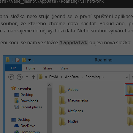
ers\\vase_jmeno\\AppData\\Roaming\\ITnetwork
ná složka neexistuje (jedná se o první spuštění aplikace)
e soubor, ze kterého chceme data načítat. Pokud ano, 
e a nahrajeme do něj výchozí data. Nebo soubor vytvářet an
ění kódu se nám ve složce
objeví nová složka:
%appdata%