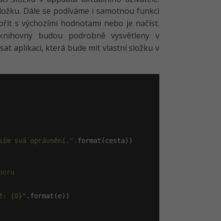
složku. Dále se podíváme i samotnou funkci
vořit s výchozími hodnotami nebo je načíst.
/knihovny budou podrobně vysvětleny v
t aplikaci, která bude mít vlastní složku v
sím svá oprávnění."
.format(cesta))

boru
ě: {0}"