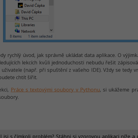
y rychlý úvod, jak správně ukládat data aplikace. O výjimkác
ledujících lekcích kvůli jednoduchosti nebudu řešit zápis
 uživatele (např. při spuštění z vašeho IDE). Vždy se tedy
budete chtít šířit.
ekci,
Práce s textovými soubory v Pythonu
, si ukážeme p
soubory.
l jsi s čímkoli problém? Stáhni si vzorovou aplikaci níže a