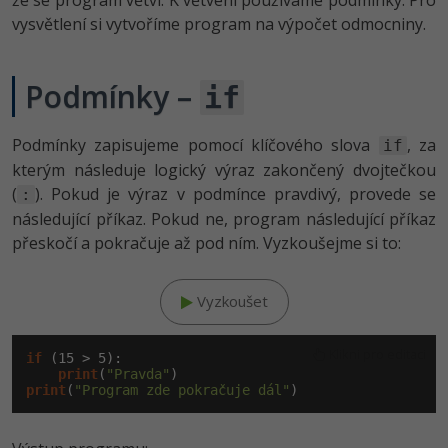
že se program větví. K větvení používáme podmínky. Pro
vysvětlení si vytvoříme program na výpočet odmocniny.
-41%
Copywriter
Algoritmy
-10%
WordPress specialista
Podmínky –
Umělá inteligence (AI)
if
SEO specialista
Pro děti
Podmínky zapisujeme pomocí klíčového slova
, za
if
kterým následuje logický výraz zakončený dvojtečkou
Více
(
). Pokud je výraz v podmínce pravdivý, provede se
:
následující příkaz. Pokud ne, program následující příkaz
Fórum
přeskočí a pokračuje až pod ním. Vyzkoušejme si to:
Kurzy e-commerce
Vyzkoušet
Testování softwaru
Kurzy designu
Klikni pro editaci
if
 (
15
 > 
5
):

-80%
Datová analýza
print
(
HTML/CSS
"Pravda"
Příběhy absolventů
print
(
"Program zde pokračuje dál"
)
-80%
Digitální gramotnost
Blog
Photoshop