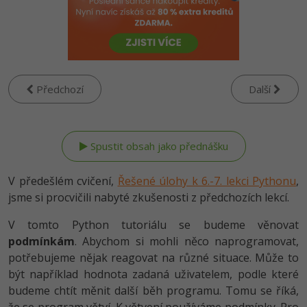
-80%
Vývojář mobilních aplikací
Python
HTML5, CSS3, Bootstrap, SEO
PHP
-80%
Specialista na AI a bigdata
JavaScript
SQL a databáze
JavaScript
-80%
C# Game developer
PHP
Testování a verzování
Předchozí
Další
Python
-80%
Webdesigner
C++
UML a návrhové vzory
HTML / CSS
-80%
Tester
Swift
React
UML a návrhové vzory
-80%
Systémový administrátor
Kotlin
V předešlém cvičení,
Řešené úlohy k 6.-7. lekci Pythonu
,
Spring
MySQL/MariaDB
jsme si procvičili nabyté zkušenosti z předchozích lekcí.
-80%
Grafik / UX/UI návrhář
C
ASP.NET MVC
MS-SQL
V tomto Python tutoriálu se budeme věnovat
3D grafik
VB.NET
podmínkám
. Abychom si mohli něco naprogramovat,
Django
SQLite
potřebujeme nějak reagovat na různé situace. Může to
Projektový manažer
SQL
být například hodnota zadaná uživatelem, podle které
Best practices
budeme chtít měnit další běh programu. Tomu se říká,
-80%
Databázový analytik
Návrh SW