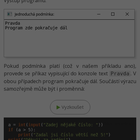
Výstup programu:
-30%
Kariéra
-80%
Marketing
Adobe Illustrator
Jednoduchá podmínka:
Pro firmy
-30%
WordPress
Adobe Lightroom
Pravda

Program zde pokračuje dál
-30%
-15%
SEO
Adobe XD
-25%
UX
Adobe InDesign
Business
Pokud podmínka platí (což v našem příkladu ano),
Adobe After Effects
provede se příkaz vypisující do konzole text
. V
Pravda
-25%
-80%
Kryptoměny
Blender
obou případech program pokračuje dál. Součástí výrazu
samozřejmě může být i proměnná:
-30%
Copywriting
Inkscape
-80%
-80%
Vyzkoušet
MS Office
Fotografování
Google Dokumenty
Klikni pro editaci
Video
a = 
int
(
input
(
"Zadej nějaké číslo: "
if
 (a > 
5
):

print
(
"Zadal jsi číslo větší než 5!"
Time management
Ostatní
print
(
"Děkuji za zadání"
)