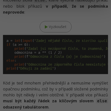
klíčového slova
, které vykoná následující příkaz
else
nebo blok příkazů
v případě, že se podmínka
neprovede
:
Vyzkoušet
Klikni pro editaci
a = 
int
(
input
(
"Zadej nějaké číslo, ze kterého spočít
if
 (a >= 
0
):

print
(
"Zadal jsi nezáporné číslo, to znamená, že
    odmocnina = a ** (
1
 / 
2
)

print
(f
"Odmocnina z čísla {a} je {odmocnina}"
else
:

print
(
"Odmocnina ze záporného čísla neexistuje v
print
(
"Děkuji za zadání"
)
Kód je teď mnohem přehlednější a nemusíme vymýšlet
opačnou podmínku, což by v případě složené podmínky
mohlo být někdy i velmi obtížné. V případě více příkazů
musí být každý řádek za klíčovým slovem
else
odsazený tabulátorem
.