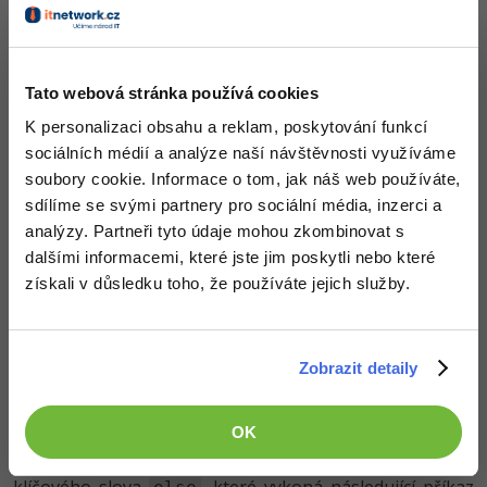
Větev
else
Tato webová stránka používá cookies
Bylo by dobré, kdyby nám program vyhuboval v případě,
že zadáme záporné číslo. S dosavadními znalostmi
K personalizaci obsahu a reklam, poskytování funkcí
bychom napsali něco jako:
sociálních médií a analýze naší návštěvnosti využíváme
soubory cookie. Informace o tom, jak náš web používáte,
sdílíme se svými partnery pro sociální média, inzerci a
Vyzkoušet
analýzy. Partneři tyto údaje mohou zkombinovat s
dalšími informacemi, které jste jim poskytli nebo které
Klikni pro editaci
a = 
int
(
input
(
"Zadej nějaké číslo, ze kterého spočít
získali v důsledku toho, že používáte jejich služby.
if
 (a >= 
0
):

print
(
"Zadal jsi nezáporné číslo, to znamená, že
    odmocnina = a ** (
1
 / 
2
)

print
(f
"Odmocnina z čísla {a} je {odmocnina} "
if
 (a < 
0
):

Zobrazit detaily
print
(
"Odmocnina ze záporného čísla neexistuje v
print
(
"Děkuji za zadání"
)
OK
Kód však můžeme výrazně
zjednodušit
pomocí