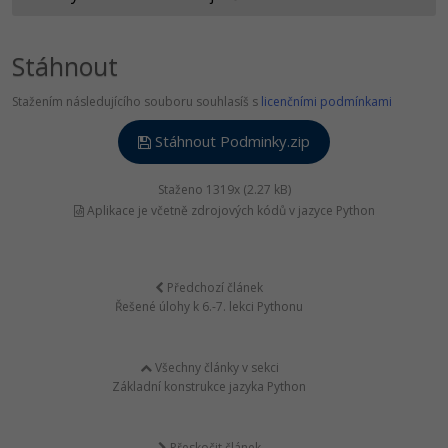
Stáhnout
Stažením následujícího souboru souhlasíš s
licenčními podmínkami
Stáhnout Podminky.zip
Staženo 1319x (2.27 kB)
Aplikace je včetně zdrojových kódů v jazyce Python
Předchozí článek
Řešené úlohy k 6.-7. lekci Pythonu
Všechny články v sekci
Základní konstrukce jazyka Python
Přeskočit článek