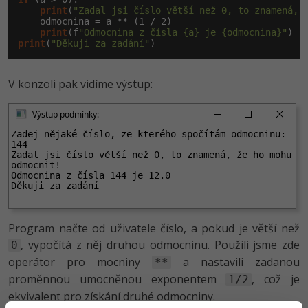
print
(
"Zadal jsi číslo větší než 0, to znamená, 
    odmocnina = a ** (
1
 / 
2
)

print
(f
"Odmocnina z čísla {a} je {odmocnina}"
print
(
"Děkuji za zadání"
)
V konzoli pak vidíme výstup:
Výstup podmínky:
Zadej nějaké číslo, ze kterého spočítám odmocninu:

144

Zadal jsi číslo větší než 0, to znamená, že ho mohu 
odmocnit!

Odmocnina z čísla 144 je 12.0

Děkuji za zadání
Program načte od uživatele číslo, a pokud je větší než
, vypočítá z něj druhou odmocninu. Použili jsme zde
0
operátor pro mocniny
a nastavili zadanou
**
proměnnou umocněnou exponentem
, což je
1/2
ekvivalent pro získání druhé odmocniny.