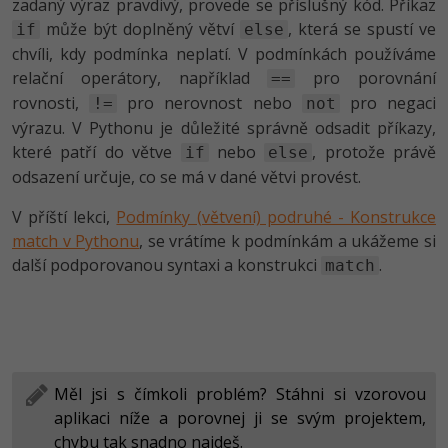
zadaný výraz pravdivý, provede se příslušný kód. Příkaz
může být doplněný větví
, která se spustí ve
if
else
chvíli, kdy podmínka neplatí. V podmínkách používáme
relační operátory, například
pro porovnání
==
rovnosti,
pro nerovnost nebo
pro negaci
!=
not
výrazu. V Pythonu je důležité správně odsadit příkazy,
které patří do větve
nebo
, protože právě
if
else
odsazení určuje, co se má v dané větvi provést.
V příští lekci,
Podmínky (větvení) podruhé - Konstrukce
match v Pythonu
, se vrátíme k podmínkám a ukážeme si
další podporovanou syntaxi a konstrukci
.
match
Měl jsi s čímkoli problém? Stáhni si vzorovou
aplikaci níže a porovnej ji se svým projektem,
chybu tak snadno najdeš.