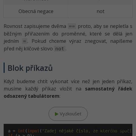
Obecná negace
not
Rovnost zapisujeme dvěma
proto, aby se nepletla s
==
běžným přiřazením do proměnné, které se dělá jen
jedním
. Pokud chceme výraz znegovat, napíšeme
=
před něj klíčové slovo
.
not
Blok příkazů
Když budeme chtít vykonat více než jen jeden příkaz,
musíme každý příkaz vložit na
samostatný řádek
odsazený tabulátorem
:
Vyzkoušet
Klikni pro editaci
a = 
int
(
input
(
"Zadej nějaké číslo, ze kterého spočít
if
 (a > 
0
):
