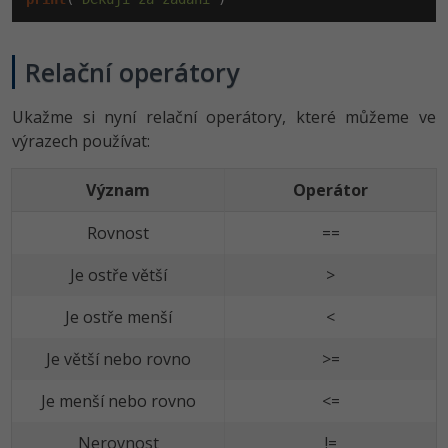
Windows
Fórum
Relační operátory
Linux
Ukažme si nyní relační operátory, které můžeme ve
Sítě
výrazech používat:
Kybernetická bezpečnost
Význam
Operátor
Elektronický podpis
Rovnost
==
Je ostře větší
>
Fórum
Je ostře menší
<
Je větší nebo rovno
>=
Je menší nebo rovno
<=
Nerovnost
!=