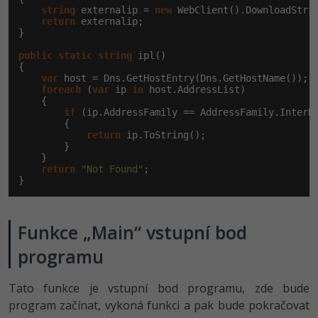
string
 externalip = 
new
 WebClient().DownloadStri
return
 externalip;

}

public
static
string
 ipl()

{

var
 host = Dns.GetHostEntry(Dns.GetHostName());

foreach
 (
var
 ip 
in
 host.AddressList)

    {

if
 (ip.AddressFamily == AddressFamily.InterNe
        {

return
 ip.ToString();

        }

    }

return
"Not Found"
;

}
Funkce „Main“ vstupní bod
programu
Tato funkce je vstupní bod programu, zde bude
program začínat, vykoná funkci a pak bude pokračovat