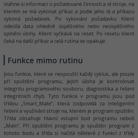
stáhne si informaci o požadované činnosti a id stroje, na
-41%
kterém se má vykonat příkaz a podle jeho id a příkazu
Copywriter
Algoritmy
Time management
vykoná požadavek. Po vykonání požadavku Klient
-10%
WordPress specialista
odesílá data ohledně úspěšného nebo neúspěšného
Umělá inteligence (AI)
Windows
splnění úlohy. Klient vyčkává na reset. Po resetu klient
SEO specialista
čeká na další příkaz a celá rutina se opakuje.
Pro děti
Linux
Více
Sítě
Funkce mimo rutinu
Fórum
Kybernetická bezpečnost
jsou funkce, které se nespouští každý cyklus, ale pouze
při spuštění programu, jejich úloha je kontrolovat
Elektronický podpis
integritu programového souboru, diagnostika a řešení
integritních chyb. Tyto funkce v programu jsou pod
Fórum
třídou „Smart_Mate“, která zodpovídá za inteligentní
řešení a využívání stroje na, kterém je program spuštěn.
Třída obsahuje hlavní vstupní bod programu neboli
Kurzy designu
„Main“. Při spuštění programu je spuštěn program z
-80%
HTML/CSS
Příběhy absolventů
tohoto bodu a třída si načítá některé z funkcí z třídy