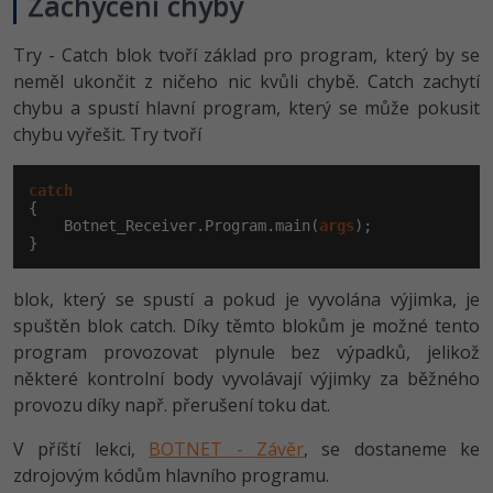
Zachycení chyby
Try - Catch blok tvoří základ pro program, který by se
neměl ukončit z ničeho nic kvůli chybě. Catch zachytí
chybu a spustí hlavní program, který se může pokusit
chybu vyřešit. Try tvoří
catch
{

    Botnet_Receiver.Program.main(
args
);

}
blok, který se spustí a pokud je vyvolána výjimka, je
spuštěn blok catch. Díky těmto blokům je možné tento
program provozovat plynule bez výpadků, jelikož
některé kontrolní body vyvolávají výjimky za běžného
provozu díky např. přerušení toku dat.
V příští lekci,
BOTNET - Závěr
, se dostaneme ke
zdrojovým kódům hlavního programu.