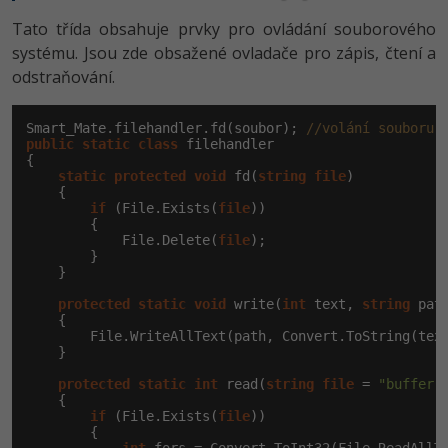
Tato třída obsahuje prvky pro ovládání souborového
systému. Jsou zde obsažené ovladače pro zápis, čtení a
odstraňování.
Smart_Mate.filehandler.fd(soubor); 
//volání souboru
public
static
class
 filehandler

{

static
protected
void
 fd(
string
file
)

    {

if
 (File.Exists(
file
))

        {

            File.Delete(
file
);

        }

    }

protected
static
void
 write(
int
 text, 
string
 pat
    {

        File.WriteAllText(path, Convert.ToString(text
    }

protected
static
int
 read(
string
file
 = 
"buffer.
    {

if
 (File.Exists(
file
))

        {
