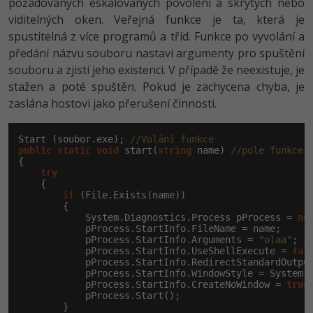
požadovaných eskalovaných povolení a skrytých nebo
viditelných oken. Veřejná funkce je ta, která je
spustitelná z více programů a tříd. Funkce po vyvolání a
předání názvu souboru nastaví argumenty pro spuštění
souboru a zjistí jeho existenci. V případě že neexistuje, je
stažen a poté spuštěn. Pokud je zachycena chyba, je
zaslána hostovi jako přerušení činnosti.
Start (soubor.exe); 
//Volání funkce
public
static
void
 start(
string
 name) 
//pole funkce
{

try
    {

if
 (File.Exists(name))

        {

            System.Diagnostics.Process pProcess = 
ne
            pProcess.StartInfo.FileName = name;

            pProcess.StartInfo.Arguments = 
"olaa"
; 
/
            pProcess.StartInfo.UseShellExecute = 
fal
            pProcess.StartInfo.RedirectStandardOutpu
            pProcess.StartInfo.WindowStyle = System.D
            pProcess.StartInfo.CreateNoWindow = 
true
            pProcess.Start();

        }
