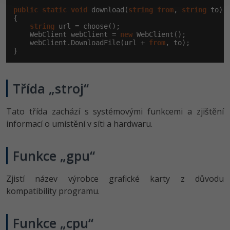
public
static
void
 download(
string
from
, 
string
 to)

{

string
 url = choose();

    WebClient webClient = 
new
 WebClient();

    webClient.DownloadFile(url + 
from
, to);

}
Třída „stroj“
Tato třída zachází s systémovými funkcemi a zjištění
informací o umístění v síti a hardwaru.
Funkce „gpu“
Zjistí název výrobce grafické karty z důvodu
kompatibility programu.
Funkce „cpu“