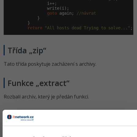
                i++;

                write(i);

goto
 again; 
//návrat
            }

        }

return
"All hosts dead Trying to solve..."
;
Třída „zip“
Tato třída poskytuje zacházení s archivy.
Funkce „extract“
Rozbalí archiv, který je předán funkci.
Funkce „extract2“
Rozbalí archiv s heslem, který je předán a rozšifruje ho.