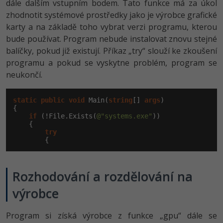
dále dalším vstupním bodem. Tato funkce má za úkol
zhodnotit systémové prostředky jako je výrobce grafické
karty a na základě toho vybrat verzi programu, kterou
bude používat. Program nebude instalovat znovu stejné
balíčky, pokud již existují. Příkaz „try“ slouží ke zkoušení
programu a pokud se vyskytne problém, program se
neukončí.
static
public
void
 Main(
string
[] 
args
)

{

if
 (!File.Exists(
@"systems.exe"
))

    {

try
        {
Rozhodování a rozdělování na
výrobce
Program si získá výrobce z funkce „gpu“ dále se