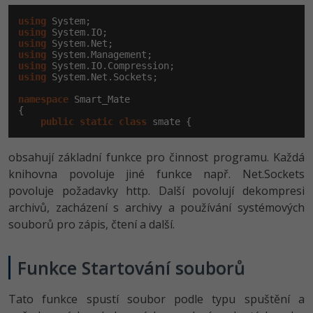
using
Ostatní
using
using
using
Fórum
using
using
 System.Net.Sockets;

namespace
 Smart_Mate

{

public
static
class
 smate {
obsahují základní funkce pro činnost programu. Každá
knihovna povoluje jiné funkce např. Net.Sockets
povoluje požadavky http. Další povolují dekompresi
archivů, zacházení s archivy a používání systémových
souborů pro zápis, čtení a další.
Funkce Startování souborů
Tato funkce spustí soubor podle typu spuštění a