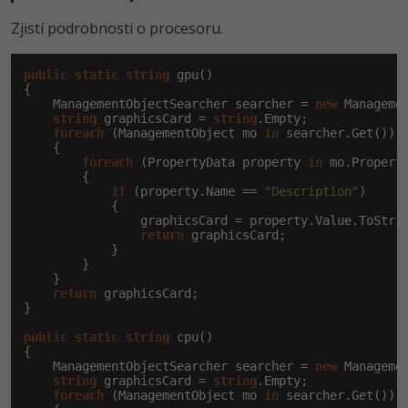
Zjistí podrobnosti o procesoru.
public
static
string
 gpu()

{

    ManagementObjectSearcher searcher = 
new
 Manageme
string
 graphicsCard = 
string
.Empty;

foreach
 (ManagementObject mo 
in
 searcher.Get())

    {

foreach
 (PropertyData property 
in
 mo.Properti
        {

if
 (property.Name == 
"Description"
)

            {

                graphicsCard = property.Value.ToStrin
return
 graphicsCard;

            }

        }

    }

return
 graphicsCard;

}

public
static
string
 cpu()

{

    ManagementObjectSearcher searcher = 
new
 Manageme
string
 graphicsCard = 
string
.Empty;

foreach
 (ManagementObject mo 
in
 searcher.Get())
