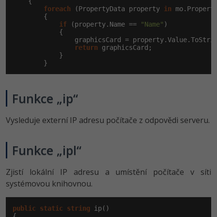
    {

foreach
 (PropertyData property 
in
 mo.Properti
        {

if
 (property.Name == 
"Name"
)

            {

                graphicsCard = property.Value.ToStrin
return
 graphicsCard;

            }

        }
Funkce „ip“
Vysleduje externí IP adresu počítače z odpovědi serveru.
Funkce „ipl“
Zjistí lokální IP adresu a umístění počítače v síti
systémovou knihovnou.
public
static
string
 ip()

{
