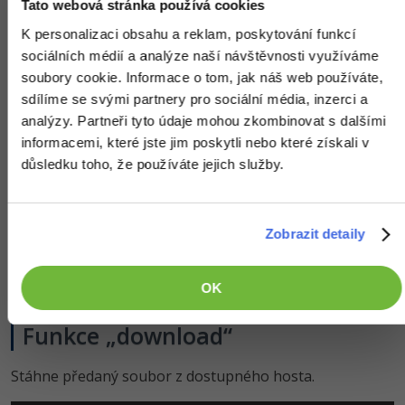
Tato webová stránka používá cookies
protected
static
void
 extract2(
string
 zipPath)

K personalizaci obsahu a reklam, poskytování funkcí
{

string
 extractPath = 
""
;

sociálních médií a analýze naší návštěvnosti využíváme
    System.IO.Compression.ZipFile.ExtractToDirectory(
soubory cookie. Informace o tom, jak náš web používáte,
}

sdílíme se svými partnery pro sociální média, inzerci a
static
protected
void
 extract(
string
 zipPath)

analýzy. Partneři tyto údaje mohou zkombinovat s dalšími
{

string
 path = Directory.GetCurrentDirectory();

informacemi, které jste jim poskytli nebo které získali v
string
 extractPath = path;

důsledku toho, že používáte jejich služby.
using
 (Ionic.Zip.ZipFile archive = 
new
 Ionic.Zip.
    {

        archive.Password = 
"pass"
;

        archive.Encryption = EncryptionAlgorithm.Pkzi
        archive.StatusMessageTextWriter = Console.Out
Zobrazit detaily
        archive.ExtractAll(path, ExtractExistingFileA
    }

}
OK
Funkce „download“
Stáhne předaný soubor z dostupného hosta.