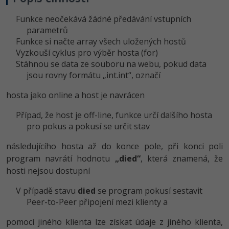
Funkce neočekává žádné předávání vstupních
parametrů
Funkce si načte array všech uložených hostů
Vyzkouší cyklus pro výběr hosta (for)
Stáhnou se data ze souboru na webu, pokud data
jsou rovny formátu „int.int“, označí
hosta jako online a host je navrácen
Případ, že host je off-line, funkce určí dalšího hosta
pro pokus a pokusí se určit stav
následujícího hosta až do konce pole, při konci poli
program navrátí hodnotu
„died“
, která znamená, že
hosti nejsou dostupní
V případě stavu
died
se program pokusí sestavit
Peer-to-Peer připojení mezi klienty a
pomocí jiného klienta lze získat údaje z jiného klienta,