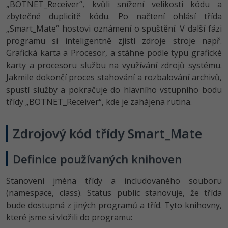
„BOTNET_Receiver“, kvůli snížení velikosti kódu a
-80%
Blog
Photoshop
zbytečné duplicitě kódu. Po načtení ohlásí třída
„Smart_Mate“ hostovi oznámení o spuštění. V další fázi
Kariéra
-80%
Adobe Illustrator
programu si inteligentně zjistí zdroje stroje např.
Pro firmy
Grafická karta a Procesor, a stáhne podle typu grafické
-30%
Adobe Lightroom
karty a procesoru službu na využívání zdrojů systému.
Jakmile dokončí proces stahování a rozbalování archivů,
-15%
Adobe XD
spustí služby a pokračuje do hlavního vstupního bodu
třídy „BOTNET_Receiver“, kde je zahájena rutina.
-25%
Adobe InDesign
Zdrojový kód třídy Smart_Mate
Adobe After Effects
-80%
Blender
Definice používaných knihoven
Inkscape
Stanovení jména třídy a includovaného souboru
(namespace, class). Status public stanovuje, že třída
-80%
Fotografování
bude dostupná z jiných programů a tříd. Tyto knihovny,
které jsme si vložili do programu:
Video