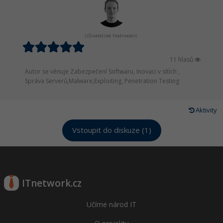
Uživatelské hodnocení:
11 hlasů
Autor se věnuje Zabezpečení Softwaru, Inovaci v sítích ,
Správa Serverů,Malware,Exploiting, Penetration Testing
Aktivity
Vstoupit do diskuze (1)
ITnetwork.cz
Učíme národ IT