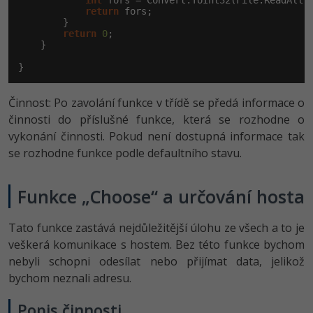
int
 fors = Convert.ToInt32(File.ReadAllT
return
 fors;

        }

return
0
;

    }

}
Činnost: Po zavolání funkce v třídě se předá informace o
činnosti do příslušné funkce, která se rozhodne o
vykonání činnosti. Pokud není dostupná informace tak
se rozhodne funkce podle defaultního stavu.
Funkce „Choose“ a určování hosta
Tato funkce zastává nejdůležitější úlohu ze všech a to je
veškerá komunikace s hostem. Bez této funkce bychom
nebyli schopni odesílat nebo přijímat data, jelikož
bychom neznali adresu.
Popis činnosti