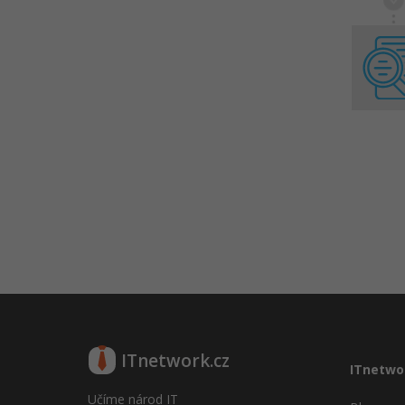
ITnetwork.cz
ITnetwo
Učíme národ IT