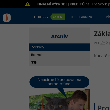
FINÁLNÍ VÝPRODEJ KREDITŮ
na ITnetwork je
IT KURZY
IT E-LEARNING
PŘ
od
0 Kč
Zákla
Archiv
Sítě
Základy
Botnet
Kurz tě 
SSH
Naučíme tě pracovat na
home-office.
Pro