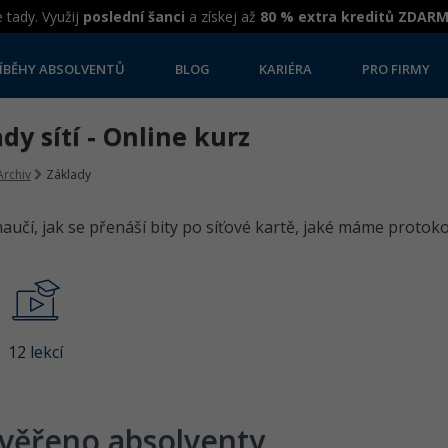
 tady. Využij
poslední šanci
a získej až
80 % extra kreditů ZDAR
ÍBĚHY ABSOLVENTŮ
BLOG
KARIÉRA
PRO FIRMY
dy sítí - Online kurz
Archiv
Základy
naučí, jak se přenáší bity po síťové kartě, jaké máme protokol
12 lekcí
věřeno absolventy