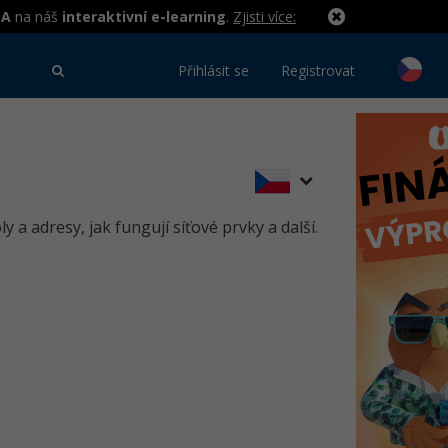
MA
na náš
interaktivní e-learning
.
Zjisti více:
Přihlásit se
Registrovat
y a adresy, jak fungují síťové prvky a další.