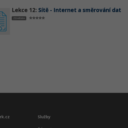
Lekce 12:
Sítě - Internet a směrování dat
ZDARMA
rk.cz
Služby