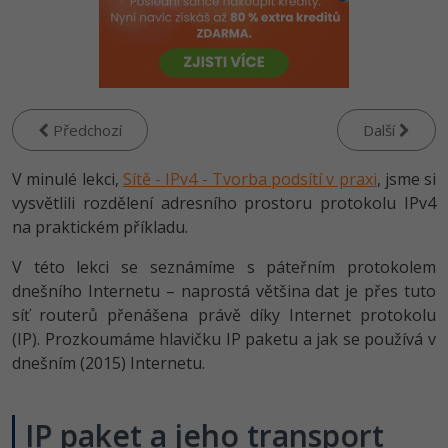
-80%
Vývojář mobilních aplikací
Python
Digitální gramotnost
HTML5, CSS3, Bootstrap, SEO
PHP
-80%
-30%
Specialista na AI a bigdata
JavaScript
Marketing
SQL a databáze
JavaScript
-80%
C# Game developer
PHP
WordPress
Testování a verzování
Předchozí
Další
Python
-80%
-30%
Webdesigner
C++
SEO
V minulé lekci,
UML a návrhové vzory
Sítě - IPv4 - Tvorba podsítí v praxi
, jsme si
HTML / CSS
-80%
vysvětlili rozdělení adresního prostoru protokolu IPv4
Tester
Swift
UX
React
na praktickém příkladu.
UML a návrhové vzory
-80%
Systémový administrátor
Kotlin
Business
V této lekci se seznámíme s páteřním protokolem
Spring
MySQL/MariaDB
dnešního Internetu – naprostá většina dat je přes tuto
-80%
-25%
Grafik / UX/UI návrhář
C
Kryptoměny
síť routerů přenášena právě díky Internet protokolu
ASP.NET MVC
MS-SQL
(IP). Prozkoumáme hlavičku IP paketu a jak se používá v
-30%
3D grafik
VB.NET
Copywriting
dnešním (2015) Internetu.
Django
SQLite
-80%
Projektový manažer
SQL
MS Office
Best practices
IP paket a jeho transport
-80%
Databázový analytik
Návrh SW
Google Dokumenty