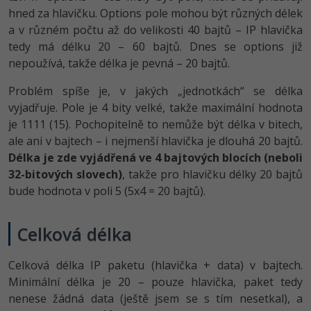
hned za hlavičku. Options pole mohou být různých délek
a v různém počtu až do velikosti 40 bajtů – IP hlavička
tedy má délku 20 – 60 bajtů. Dnes se options již
nepoužívá, takže délka je pevná – 20 bajtů.
Problém spíše je, v jakých „jednotkách“ se délka
vyjadřuje. Pole je 4 bity velké, takže maximální hodnota
je 1111 (15). Pochopitelně to nemůže být délka v bitech,
ale ani v bajtech – i nejmenší hlavička je dlouhá 20 bajtů.
Délka je zde vyjádřená ve 4 bajtových blocích (neboli
32-bitových slovech)
, takže pro hlavičku délky 20 bajtů
bude hodnota v poli 5 (5x4 = 20 bajtů).
Celková délka
Celková délka IP paketu (hlavička + data) v bajtech.
Minimální délka je 20 – pouze hlavička, paket tedy
nenese žádná data (ještě jsem se s tím nesetkal), a