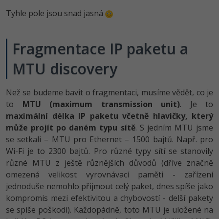
Tyhle pole jsou snad jasná
Fragmentace IP paketu a
MTU discovery
Než se budeme bavit o fragmentaci, musíme vědět, co je
to
MTU (maximum transmission unit)
. Je to
maximální délka IP paketu včetně hlavičky, který
může projít po daném typu sítě
. S jedním MTU jsme
se setkali – MTU pro Ethernet – 1500 bajtů. Např. pro
Wi-Fi je to 2300 bajtů. Pro různé typy sítí se stanovily
různé MTU z ještě různějších důvodů (dříve značně
omezená velikost vyrovnávací paměti - zařízení
jednoduše nemohlo přijmout celý paket, dnes spíše jako
kompromis mezi efektivitou a chybovostí - delší pakety
se spíše poškodí). Každopádně, toto MTU je uložené na