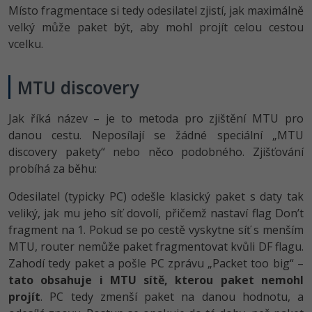
Místo fragmentace si tedy odesilatel zjistí, jak maximálně
velký může paket být, aby mohl projít celou cestou
vcelku.
MTU discovery
Jak říká název – je to metoda pro zjištění MTU pro
danou cestu. Neposílají se žádné speciální „MTU
discovery pakety“ nebo něco podobného. Zjišťování
probíhá za běhu:
Odesilatel (typicky PC) odešle klasický paket s daty tak
veliký, jak mu jeho síť dovolí, přičemž nastaví flag Don’t
fragment na 1. Pokud se po cestě vyskytne síť s menším
MTU, router nemůže paket fragmentovat kvůli DF flagu.
Zahodí tedy paket a pošle PC zprávu „Packet too big“ –
tato obsahuje i MTU sítě, kterou paket nemohl
projít
. PC tedy zmenší paket na danou hodnotu, a