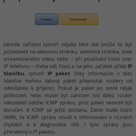
-41%
Copywriter
Algoritmy
Time management
-10%
WordPress specialista
Umělá inteligence (AI)
Windows
SEO specialista
Pro děti
Linux
Jakmile zařízení vytvoří nějaký blok dat (může to být
požadavek na webovou stránku, samotná stránka, úsek
Více
Sítě
streamovaného videa, nebo – při používání Voice over
IP telefonu – třeba váš hlas) a na jeho začátek přidá
IP
Fórum
Kybernetická bezpečnost
hlavičku
, vytvoří
IP paket
. Díky informacím v této
hlavičce mohou takový paket přeposílat routery od
Elektronický podpis
odesílatele k příjemci. Pokud je paket po cestě nějak
poškozen, nebo musel být zahozen (viz dále), router
Fórum
odesílateli odešle ICMP zprávu, proč paket nemohl být
doručen. K ICMP se ještě dostanu. Zatím bude stačit
Kurzy designu
vědět, že ICMP zprávy slouží k informování o různých
chybách a k diagnostice sítě. I tyto zprávy jsou
-80%
HTML/CSS
Příběhy absolventů
přenášeny v IP paketu.