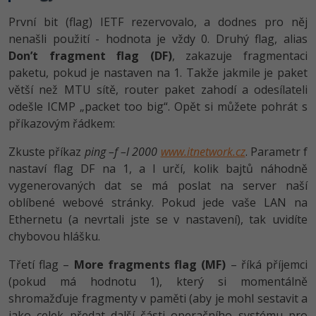
První bit (flag) IETF rezervovalo, a dodnes pro něj
nenašli použití - hodnota je vždy 0. Druhý flag, alias
Don’t fragment flag (DF)
, zakazuje fragmentaci
paketu, pokud je nastaven na 1. Takže jakmile je paket
větší než MTU sítě, router paket zahodí a odesílateli
odešle ICMP „packet too big“. Opět si můžete pohrát s
příkazovým řádkem:
Zkuste příkaz
ping –f –l 2000
www.itnetwork.cz
. Parametr f
nastaví flag DF na 1, a l určí, kolik bajtů náhodně
vygenerovaných dat se má poslat na server naší
oblíbené webové stránky. Pokud jede vaše LAN na
Ethernetu (a nevrtali jste se v nastavení), tak uvidíte
chybovou hlášku.
Třetí flag –
More fragments flag (MF)
– říká příjemci
(pokud má hodnotu 1), který si momentálně
shromažďuje fragmenty v paměti (aby je mohl sestavit a
jako celek předat další části operačního systému pro