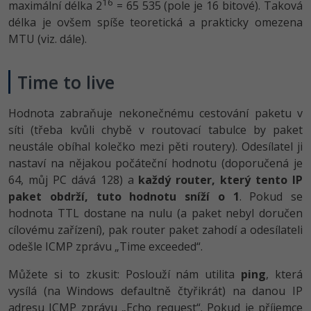
16
maximální délka 2
= 65 535 (pole je 16 bitové). Taková
délka je ovšem spíše teoretická a prakticky omezena
MTU (viz. dále).
Time to live
Hodnota zabraňuje nekonečnému cestování paketu v
síti (třeba kvůli chybě v routovací tabulce by paket
neustále obíhal kolečko mezi pěti routery). Odesílatel ji
nastaví na nějakou počáteční hodnotu (doporučená je
64, můj PC dává 128) a
každý router, který tento IP
paket obdrží, tuto hodnotu sníží o 1
. Pokud se
hodnota TTL dostane na nulu (a paket nebyl doručen
cílovému zařízení), pak router paket zahodí a odesílateli
odešle ICMP zprávu „Time exceeded“.
Můžete si to zkusit: Poslouží nám utilita
ping
, která
vysílá (na Windows defaultně čtyřikrát) na danou IP
adresu ICMP zprávu „Echo request“. Pokud je příjemce