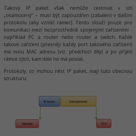
-80%
Blog
Photoshop
Takový IP paket však nemůže cestovat v síti
„osamocený“ – musí být zapouzdřen (zabalen) v dalším
Kariéra
-80%
Adobe Illustrator
protokolu (aby vznikl rámec). Tento slouží pouze pro
komunikaci mezi bezprostředně spojenými zařízeními -
Pro firmy
-30%
Adobe Lightroom
například PC a router nebo router a switch. Každé
takové zařízení (přesněji každý port takového zařízení)
-15%
Adobe XD
má svou MAC adresu (viz. předchozí díly) a po přijetí
rámce zjistí, kam dále ho má poslat.
-25%
Adobe InDesign
Protokoly, co mohou nést IP paket, mají tuto obecnou
strukturu:
Adobe After Effects
-80%
Blender
Inkscape
-80%
Fotografování
Video