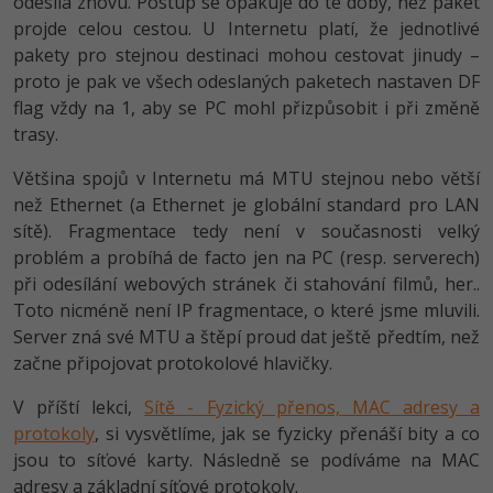
odesílá znovu. Postup se opakuje do té doby, než paket
projde celou cestou. U Internetu platí, že jednotlivé
pakety pro stejnou destinaci mohou cestovat jinudy –
proto je pak ve všech odeslaných paketech nastaven DF
flag vždy na 1, aby se PC mohl přizpůsobit i při změně
trasy.
Většina spojů v Internetu má MTU stejnou nebo větší
než Ethernet (a Ethernet je globální standard pro LAN
sítě). Fragmentace tedy není v současnosti velký
problém a probíhá de facto jen na PC (resp. serverech)
při odesílání webových stránek či stahování filmů, her..
Toto nicméně není IP fragmentace, o které jsme mluvili.
Server zná své MTU a štěpí proud dat ještě předtím, než
začne připojovat protokolové hlavičky.
V příští lekci,
Sítě - Fyzický přenos, MAC adresy a
protokoly
, si vysvětlíme, jak se fyzicky přenáší bity a co
jsou to síťové karty. Následně se podíváme na MAC
adresy a základní síťové protokoly.