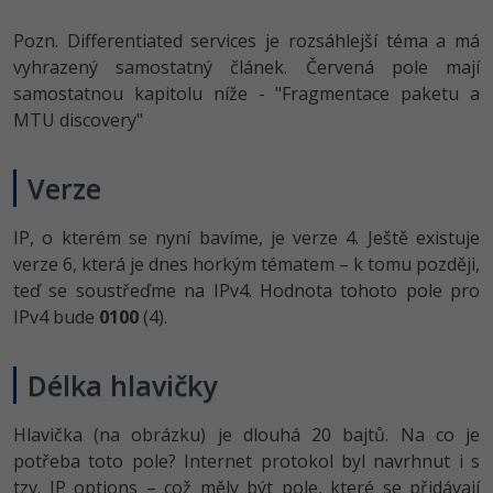
Pozn. Differentiated services je rozsáhlejší téma a má
vyhrazený samostatný článek. Červená pole mají
samostatnou kapitolu níže - "Fragmentace paketu a
MTU discovery"
Verze
IP, o kterém se nyní bavíme, je verze 4. Ještě existuje
verze 6, která je dnes horkým tématem – k tomu později,
teď se soustřeďme na IPv4. Hodnota tohoto pole pro
IPv4 bude
0100
(4).
Délka hlavičky
Hlavička (na obrázku) je dlouhá 20 bajtů. Na co je
potřeba toto pole? Internet protokol byl navrhnut i s
tzv. IP options – což měly být pole, které se přidávají