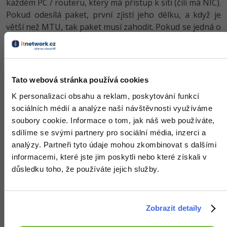
každém PC / routeru, který má přístup k síti (čili má NIC).
Pokud odesílá paket, první zjistí jeho délku, a když je
větší než MTU, tak paket musí zahodit. Pokud se jedná o
router, odešle odesílateli ICMP zprávu „Packet too big“:
Tato webová stránka používá cookies
K personalizaci obsahu a reklam, poskytování funkcí
sociálních médií a analýze naší návštěvnosti využíváme
soubory cookie. Informace o tom, jak náš web používáte,
sdílíme se svými partnery pro sociální média, inzerci a
analýzy. Partneři tyto údaje mohou zkombinovat s dalšími
informacemi, které jste jim poskytli nebo které získali v
důsledku toho, že používáte jejich služby.
Fragmentace paketu
Zobrazit detaily
Je první možnost řešení různých MTU. Pracuje
následovně: Pokud má zařízení odeslat paket, který je