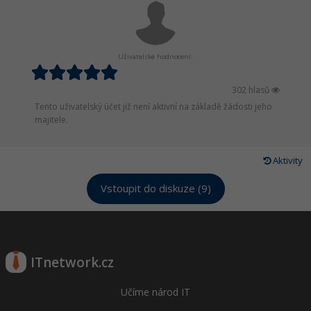
Uživatelské hodnocení:
302 hlasů
Tento uživatelský účet již není aktivní na základě žádosti jeho
majitele.
Aktivity
Vstoupit do diskuze (9)
ITnetwork.cz
Učíme národ IT