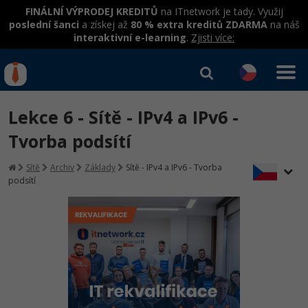
FINÁLNÍ VÝPRODEJ KREDITŮ
na ITnetwork je tady. Využij
poslední šanci
a získej až
80 % extra kreditů ZDARMA
na náš
interaktivní e-learning
.
Zjisti více:
IT kurzy
Od
0 Kč
Lekce 6 - Sítě - IPv4 a IPv6 -
Přihlásit se
|
Registrovat
IT e-learning
Rekvalifikace a kurzy
Tvorba podsítí
hrazené úřadem práce
Kurzy IT profesí
Sítě
Archiv
Základy
Sítě - IPv4 a IPv6 - Tvorba
Workshopy zdarma
podsítí
Junior programátor
Kurzy programování
Umělá inteligence v praxi
Školení
Programátor WWW aplikací
Jak začít?
Kurzy e-commerce
Datová analýza v praxi
Základy programování
Školení dle technologií
-80%
Senior programátor
Java
Testování softwaru
Objektové programování - OOP
C# .NET
-80%
Front-end developer
C#.NET
Datová analýza
Umělá inteligence
Java