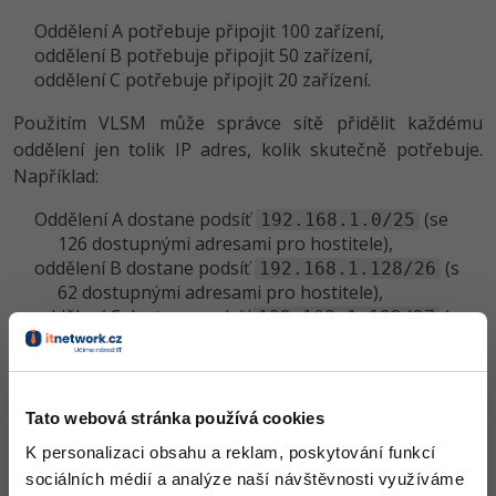
Oddělení A potřebuje připojit 100 zařízení,
oddělení B potřebuje připojit 50 zařízení,
oddělení C potřebuje připojit 20 zařízení.
Použitím VLSM může správce sítě přidělit každému
oddělení jen tolik IP adres, kolik skutečně potřebuje.
Například:
Oddělení A dostane podsíť
(se
192.168.1.0/25
126 dostupnými adresami pro hostitele),
oddělení B dostane podsíť
(s
192.168.1.128/26
62 dostupnými adresami pro hostitele),
oddělení C dostane podsíť
(s
192.168.1.192/27
30 dostupnými adresami pro hostitele).
VLSM tedy umožňuje efektivně a flexibilně
Tato webová stránka používá cookies
rozdělit dostupný adresní prostor podle
konkrétních potřeb sítě.
K personalizaci obsahu a reklam, poskytování funkcí
sociálních médií a analýze naší návštěvnosti využíváme