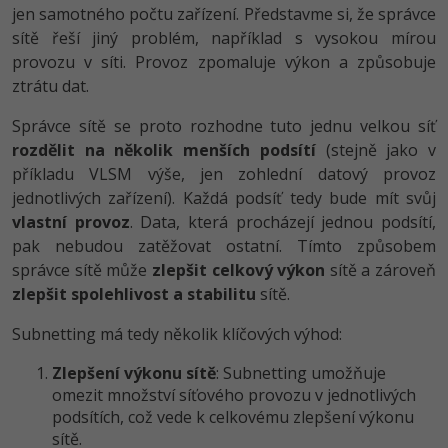
jen samotného počtu zařízení. Představme si, že správce
sítě řeší jiný problém, například s vysokou mírou
provozu v síti. Provoz zpomaluje výkon a způsobuje
ztrátu dat.
Správce sítě se proto rozhodne tuto jednu velkou síť
rozdělit na několik menších podsítí
(stejně jako v
příkladu VLSM výše, jen zohlední datový provoz
jednotlivých zařízení). Každá podsíť tedy bude mít svůj
vlastní provoz
. Data, která procházejí jednou podsítí,
pak nebudou zatěžovat ostatní. Tímto způsobem
správce sítě může
zlepšit celkový výkon
sítě a zároveň
zlepšit spolehlivost a stabilitu
sítě.
Subnetting má tedy několik klíčových výhod:
Zlepšení výkonu sítě
: Subnetting umožňuje
omezit množství síťového provozu v jednotlivých
podsítích, což vede k celkovému zlepšení výkonu
sítě.