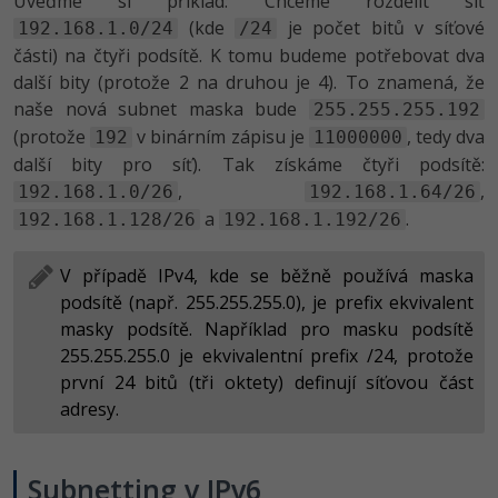
Uveďme si příklad: Chceme rozdělit síť
(kde
je počet bitů v síťové
192.168.1.0/24
/24
části) na čtyři podsítě. K tomu budeme potřebovat dva
další bity (protože 2 na druhou je 4). To znamená, že
naše nová subnet maska bude
255.255.255.192
(protože
v binárním zápisu je
, tedy dva
192
11000000
další bity pro síť). Tak získáme čtyři podsítě:
,
,
192.168.1.0/26
192.168.1.64/26
a
.
192.168.1.128/26
192.168.1.192/26
V případě IPv4, kde se běžně používá maska
podsítě (např. 255.255.255.0), je prefix ekvivalent
masky podsítě. Například pro masku podsítě
255.255.255.0 je ekvivalentní prefix /24, protože
první 24 bitů (tři oktety) definují síťovou část
adresy.
Subnetting v IPv6