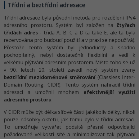
Třídní a beztřídní adresace
Třídní adresace byla původní metoda pro rozdělení IPv4
adresního prostoru. Systém byl založen na
čtyřech
třídách adres
- třída A, B, C a D (a také E, ale ta byla
rezervována pro budoucí použití a v praxi se nepoužívá).
Přestože tento systém byl jednoduchý a snadno
pochopitelný, nebyl dostatečně flexibilní a vedl k
velkému plýtvání adresním prostorem. Místo toho se už
v 90. letech 20. století zavedl nový systém zvaný
beztřídní mezidoménové směrování
(Classless Inter-
Domain Routing, CIDR). Tento systém nahradil třídní
adresaci a umožnil mnohem
efektivnější využití
adresního prostoru
.
V CIDR může být délka síťové části jakékoliv délky, nikoli
pouze násobky oktetu, jak tomu bylo v třídní adresaci.
To umožňuje vytvářet podsítě přesně odpovídající
požadované velikosti sítě a minimalizovat tak plýtvání