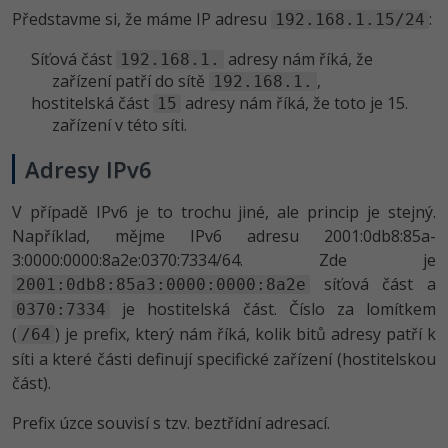
Představme si, že máme IP adresu
:
192.168.1.15/24
Síťová část
adresy nám říká, že
192.168.1.
zařízení patří do sítě
,
192.168.1.
hostitelská část
adresy nám říká, že toto je 15.
15
zařízení v této síti.
Adresy IPv6
V případě IPv6 je to trochu jiné, ale princip je stejný.
Například, mějme IPv6 adresu 2001:0db8:85a­
3:0000:0000:8a2e:0370:73­34/64. Zde je
síťová část a
2001:0db8:85a3:0000:0000:8a2e
je hostitelská část. Číslo za lomítkem
0370:7334
(
) je prefix, který nám říká, kolik bitů adresy patří k
/64
síti a které části definují specifické zařízení (hostitelskou
část).
Prefix úzce souvisí s tzv. beztřídní adresací.