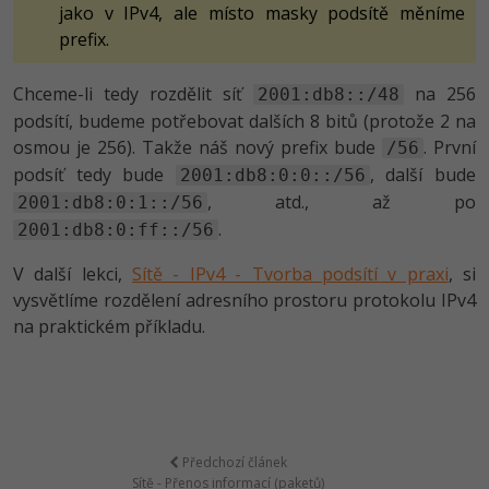
jako v IPv4, ale místo masky podsítě měníme
prefix.
Chceme-li tedy rozdělit síť
na 256
2001:db8::/48
podsítí, budeme potřebovat dalších 8 bitů (protože 2 na
osmou je 256). Takže náš nový prefix bude
. První
/56
podsíť tedy bude
, další bude
2001:db8:0:0::/56
, atd., až po
2001:db8:0:1::/56
.
2001:db8:0:ff::/56
V další lekci,
Sítě - IPv4 - Tvorba podsítí v praxi
, si
vysvětlíme rozdělení adresního prostoru protokolu IPv4
na praktickém příkladu.
Předchozí článek
Sítě - Přenos informací (paketů)