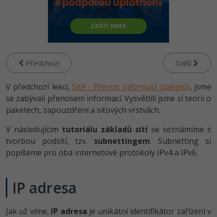
-80%
Vývojář mobilních aplikací
Python
Digitální gramotnost
HTML5, CSS3, Bootstrap, SEO
PHP
-80%
-30%
Specialista na AI a bigdata
JavaScript
Marketing
SQL a databáze
JavaScript
-80%
C# Game developer
PHP
WordPress
Testování a verzování
Předchozí
Další
Python
-80%
-30%
Webdesigner
C++
SEO
V předchozí lekci,
UML a návrhové vzory
Sítě - Přenos informací (paketů)
, jsme
HTML / CSS
-80%
se zabývali přenosem informací. Vysvětlili jsme si teorii o
Tester
Swift
UX
React
paketech, zapouzdření a síťových vrstvách.
UML a návrhové vzory
-80%
Systémový administrátor
Kotlin
Business
V následujícím
tutoriálu základů sítí
se seznámíme s
Spring
MySQL/MariaDB
tvorbou podsítí, tzv.
subnettingem
. Subnetting si
-80%
-25%
Grafik / UX/UI návrhář
C
Kryptoměny
popíšeme pro oba internetové protokoly IPv4 a IPv6.
ASP.NET MVC
MS-SQL
-30%
3D grafik
VB.NET
Copywriting
Django
SQLite
IP adresa
-80%
Projektový manažer
SQL
MS Office
Best practices
-80%
Jak už víme,
IP adresa
je unikátní identifikátor zařízení v
Databázový analytik
Návrh SW
Google Dokumenty