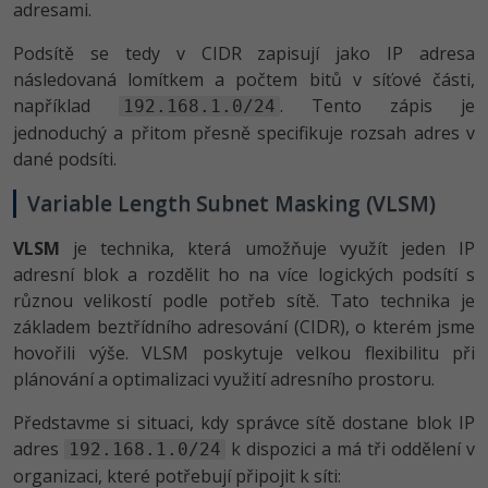
adresami.
Podsítě se tedy v CIDR zapisují jako IP adresa
následovaná lomítkem a počtem bitů v síťové části,
například
. Tento zápis je
192.168.1.0/24
jednoduchý a přitom přesně specifikuje rozsah adres v
dané podsíti.
Variable Length Subnet Masking (VLSM)
VLSM
je technika, která umožňuje využít jeden IP
adresní blok a rozdělit ho na více logických podsítí s
různou velikostí podle potřeb sítě. Tato technika je
základem beztřídního adresování (CIDR), o kterém jsme
hovořili výše. VLSM poskytuje velkou flexibilitu při
plánování a optimalizaci využití adresního prostoru.
Představme si situaci, kdy správce sítě dostane blok IP
adres
k dispozici a má tři oddělení v
192.168.1.0/24
organizaci, které potřebují připojit k síti: