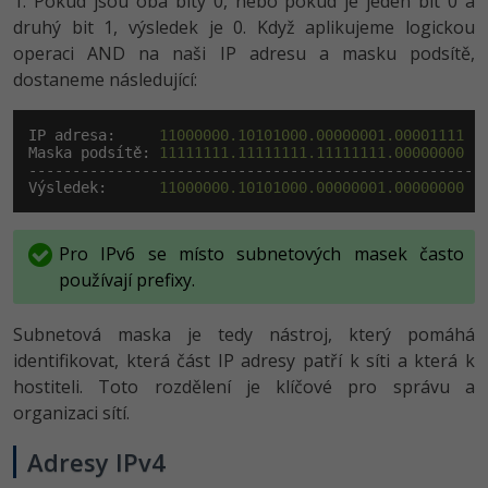
1. Pokud jsou oba bity 0, nebo pokud je jeden bit 0 a
druhý bit 1, výsledek je 0. Když aplikujeme logickou
Ostatní
operaci AND na naši IP adresu a masku podsítě,
dostaneme následující:
Fórum
IP adresa:     
11000000.10101000.00000001.00001111
  
Maska podsítě: 
11111111.11111111.11111111.00000000
  
---------------------------------------------------

Výsledek:      
11000000.10101000.00000001.00000000
  
Pro IPv6 se místo subnetových masek často
používají prefixy.
Subnetová maska je tedy nástroj, který pomáhá
identifikovat, která část IP adresy patří k síti a která k
hostiteli. Toto rozdělení je klíčové pro správu a
organizaci sítí.
Adresy IPv4