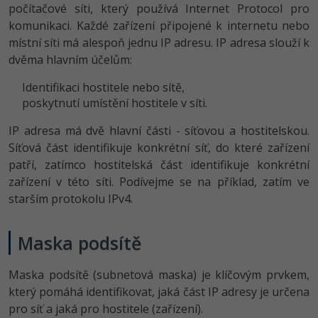
počítačové síti, který používá Internet Protocol pro
-41%
komunikaci. Každé zařízení připojené k internetu nebo
Copywriter
Algoritmy
Time management
místní síti má alespoň jednu IP adresu. IP adresa slouží k
-10%
dvěma hlavním účelům:
WordPress specialista
Umělá inteligence (AI)
Windows
Identifikaci hostitele nebo sítě,
SEO specialista
Pro děti
Linux
poskytnutí umístění hostitele v síti.
Více
IP adresa má dvě hlavní části - síťovou a hostitelskou.
Sítě
Síťová část identifikuje konkrétní síť, do které zařízení
Fórum
patří, zatímco hostitelská část identifikuje konkrétní
Kybernetická bezpečnost
zařízení v této síti. Podívejme se na příklad, zatím ve
starším protokolu IPv4.
Elektronický podpis
Fórum
Maska podsítě
Kurzy designu
Maska podsítě (subnetová maska) je klíčovým prvkem,
který pomáhá identifikovat, jaká část IP adresy je určena
-80%
HTML/CSS
Příběhy absolventů
pro síť a jaká pro hostitele (zařízení).