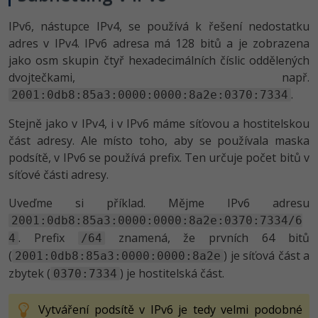
IPv6, nástupce IPv4, se používá k řešení nedostatku
adres v IPv4. IPv6 adresa má 128 bitů a je zobrazena
jako osm skupin čtyř hexadecimálních číslic oddělených
dvojtečkami, např.
.
2001:0db8:85a3:0000:0000:8a2e:0370:7334
Stejně jako v IPv4, i v IPv6 máme síťovou a hostitelskou
část adresy. Ale místo toho, aby se používala maska
podsítě, v IPv6 se používá prefix. Ten určuje počet bitů v
síťové části adresy.
Uveďme si příklad. Mějme IPv6 adresu
2001:0db8:85a3:0000:0000:8a2e:0370:7334/6
. Prefix
znamená, že prvních 64 bitů
4
/64
(
) je síťová část a
2001:0db8:85a3:0000:0000:8a2e
zbytek (
) je hostitelská část.
0370:7334
Vytváření podsítě v IPv6 je tedy velmi podobné