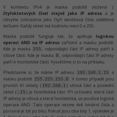
-80%
Blog
Photoshop
V kontextu IPv4 je maska podsítě složená z
čtyřoktetových čísel stejně jako IP adresa
a je
Kariéra
-80%
Adobe Illustrator
obvykle zobrazena jako čtyři desítková čísla oddělená
tečkami. Každý oktet má hodnotu mezi 0 a 255.
Pro firmy
-30%
Adobe Lightroom
Maska podsítě funguje tak, že aplikuje
logickou
-15%
operaci AND na IP adresu
zařízení a masku podsítě.
Adobe XD
Kde je maska
, odpovídající část IP adresy patří k
255
-25%
Adobe InDesign
síťové části. Kde je maska
, odpovídající část IP adresy
0
patří k hostitelské části. Vysvětlíme si to na příkladu.
Adobe After Effects
Představme si, že máme IP adresu
a
192.168.1.15
-80%
masku podsítě
. V tomto případě jsou
255.255.255.0
Blender
prvních tři oktety (
) síťová část a poslední
192.168.1
oktet (
Inkscape
) je hostitelská část. Při určování, která část
.15
IP adresy je síťová a která hostitelská, se používá logická
-80%
Fotografování
operace AND. Tato operace vezme dvě binární čísla a
porovná je bit po bitu. Pokud jsou oba bity 1, výsledek je
Video