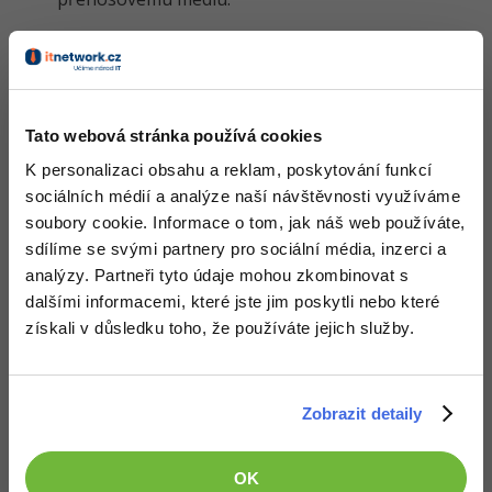
Až pak se výsledný paket vydá na cestu internetem po
drátě, optickém vláknu nebo vzduchem, aby zakotvil v
cílovém počítači. Tam celý proces proběhne v
obráceném pořadí. A až na místo určení dorazí všechny
Tato webová stránka používá cookies
potřebné pakety, na kamarádově monitoru se objeví
K personalizaci obsahu a reklam, poskytování funkcí
odeslaná čivava vcelku a bez chybějících dat.
sociálních médií a analýze naší návštěvnosti využíváme
Zapouzdření dat
soubory cookie. Informace o tom, jak náš web používáte,
sdílíme se svými partnery pro sociální média, inzerci a
Ukažme si celý proces ještě jednou zkráceně na přenosu
analýzy. Partneři tyto údaje mohou zkombinovat s
dat z webového prohlížeče do webového serveru. Když
dalšími informacemi, které jste jim poskytli nebo které
zadáme adresu URL v prohlížeči, s daty (HTTP
získali v důsledku toho, že používáte jejich služby.
požadavek) se stane toto:
Nejprve jsou poslána na aplikační vrstvu modelu OSI,
Zobrazit detaily
kde jsou balena do protokolu HTTP,
poté je převezme transportní vrstva, která jim přidá
hlavičku TCP a kontrolní součet pro zajištění
OK
spolehlivého přenosu,