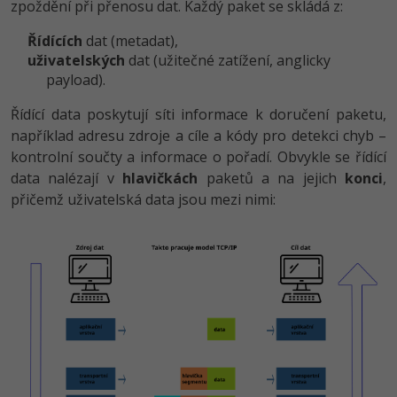
zpoždění při přenosu dat. Každý paket se skládá z:
-80%
Blog
Photoshop
Řídících
dat (metadat),
Kariéra
-80%
uživatelských
dat (užitečné zatížení, anglicky
Adobe Illustrator
payload).
Pro firmy
-30%
Adobe Lightroom
Řídící data poskytují síti informace k doručení paketu,
například adresu zdroje a cíle a kódy pro detekci chyb –
-15%
Adobe XD
kontrolní součty a informace o pořadí. Obvykle se řídící
data nalézají v
hlavičkách
paketů a na jejich
konci
,
-25%
Adobe InDesign
přičemž uživatelská data jsou mezi nimi:
Adobe After Effects
-80%
Blender
Inkscape
-80%
Fotografování
Video