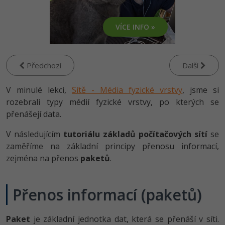
-80%
Vývojář mobilních aplikací
Python
Digitální gramotnost
HTML5, CSS3, Bootstrap, SEO
PHP
VÍCE INFO »
-80%
-30%
Specialista na AI a bigdata
JavaScript
Marketing
SQL a databáze
JavaScript
-80%
C# Game developer
PHP
WordPress
Testování a verzování
Předchozí
Další
Python
-80%
-30%
Webdesigner
C++
SEO
V minulé lekci,
UML a návrhové vzory
Sítě - Média fyzické vrstvy
, jsme si
HTML / CSS
-80%
rozebrali typy médií fyzické vrstvy, po kterých se
Tester
Swift
UX
React
přenášejí data.
UML a návrhové vzory
-80%
Systémový administrátor
Kotlin
Business
V následujícím
tutoriálu základů počítačových sítí
se
Spring
MySQL/MariaDB
zaměříme na základní principy přenosu informací,
-80%
-25%
Grafik / UX/UI návrhář
C
Kryptoměny
zejména na přenos
paketů
.
ASP.NET MVC
MS-SQL
-30%
3D grafik
VB.NET
Copywriting
Django
SQLite
Přenos informací (paketů)
-80%
Projektový manažer
SQL
MS Office
Best practices
-80%
Paket
je základní jednotka dat, která se přenáší v síti.
Databázový analytik
Návrh SW
Google Dokumenty