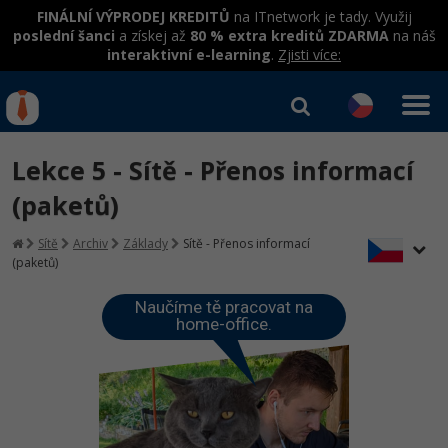
FINÁLNÍ VÝPRODEJ KREDITŮ
na ITnetwork je tady. Využij
poslední šanci
a získej až
80 % extra kreditů ZDARMA
na náš
interaktivní e-learning
.
Zjisti více:
IT kurzy
Od
0 Kč
Lekce 5 - Sítě - Přenos informací
Přihlásit se
|
Registrovat
IT e-learning
Rekvalifikace a kurzy
(paketů)
hrazené úřadem práce
Kurzy IT profesí
Sítě
Archiv
Základy
Sítě - Přenos informací
Workshopy zdarma
(paketů)
Junior programátor
Kurzy programování
Umělá inteligence v praxi
Školení
Naučíme tě pracovat na
Programátor WWW aplikací
home-office.
Jak začít?
Kurzy e-commerce
Datová analýza v praxi
Základy programování
Školení dle technologií
-80%
Senior programátor
Java
Testování softwaru
Objektové programování - OOP
C# .NET
-80%
Front-end developer
C#.NET
Datová analýza
Umělá inteligence
Java