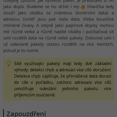
Obvyklý způsob, jak vysvětlit paket, je představit si ho
jako dopis. Budeme se ho držet i my
Hlavička tedy
slouží jako obálka se známkou (kontrolní data) a
adresou. Uvnitř jsou pak naše data, třeba kousíček
zmíněné čivavy. A stejně jako papírové dopisy mohou
mít různě velké a různě nadité obálky i počítačová síť
umí rozdělit data na různě velké pakety. Dokonce umí i
už odeslané pakety cestou rozdělit na více menších,
pokud je to nutné.
Sítě využívající pakety mají tedy dvě základní
výhody: detekci chyb a adresaci více cílů doručení.
Detekce chyb zajišťuje, že přenášená data dorazí
do cíle v pořádku, zatímco adresace více cílů
umožňuje odeslání jednoho paketu více
příjemcům současně.
Zapouzdření