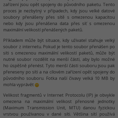
zařízení jsou opět spojeny do původního paketu. Tento
proces je nezbytný v případech, kdy jsou velké datové
soubory přenášeny přes sítě s omezenou kapacitou
nebo kdy jsou přenášena data přes síť s omezenou
maximální velikostí přenášených paketů.
Příkladem může být situace, kdy uživatel stahuje velký
soubor z internetu. Pokud je tento soubor přenášen po
síti s omezenou maximální velikostí paketů, může být
nutné soubor rozdělit na menší části, aby bylo možné
ho úspěšně přenést. Tyto menší části souboru jsou pak
přeneseny po síti a na cílovém zařízení opět spojeny do
původního souboru. Fotka naší čivavy velká 10 MB by
mohla vyprávět
Velikost fragmentů v Internet Protocolu (IP) je obvykle
omezena na maximální velikost přenosné jednotky
(Maximum Transmission Unit, MTU) danou fyzickou
vrstvou používanou v dané síti. Většina sítí používá