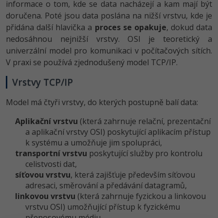
informace o tom, kde se data nacházejí a kam mají být
doručena. Poté jsou data poslána na nižší vrstvu, kde je
přidána další hlavička a
proces se opakuje
, dokud data
nedosáhnou nejnižší vrstvy. OSI je teoretický a
univerzální model pro komunikaci v počítačových sítích.
V praxi se používá zjednodušený model TCP/IP.
Vrstvy TCP/IP
Model má čtyři vrstvy, do kterých postupně balí data:
Aplikační vrstvu
(která zahrnuje relační, prezentační
a aplikační vrstvy OSI) poskytující aplikacím přístup
k systému a umožňuje jim spolupráci,
transportní vrstvu
poskytující služby pro kontrolu
celistvosti dat,
síťovou vrstvu
, která zajišťuje především síťovou
adresaci, směrování a předávání datagramů,
linkovou vrstvu
(která zahrnuje fyzickou a linkovou
vrstvu OSI) umožňující přístup k fyzickému
přenosovému médiu.