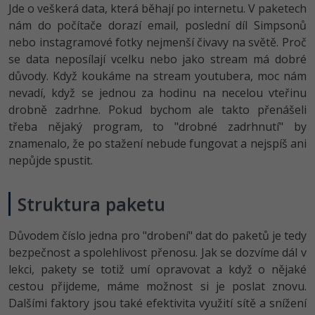
Jde o veškerá data, která běhají po internetu. V paketech
-41%
nám do počítače dorazí email, poslední díl Simpsonů
Copywriter
Algoritmy
Time management
nebo instagramové fotky nejmenší čivavy na světě. Proč
-10%
se data neposílají vcelku nebo jako stream má dobré
WordPress specialista
Umělá inteligence (AI)
Windows
důvody. Když koukáme na stream youtubera, moc nám
SEO specialista
nevadí, když se jednou za hodinu na necelou vteřinu
Pro děti
Linux
drobně zadrhne. Pokud bychom ale takto přenášeli
třeba nějaký program, to "drobné zadrhnutí" by
Více
Sítě
znamenalo, že po stažení nebude fungovat a nejspíš ani
nepůjde spustit.
Fórum
Kybernetická bezpečnost
Elektronický podpis
Struktura paketu
Fórum
Důvodem číslo jedna pro "drobení" dat do paketů je tedy
bezpečnost a spolehlivost přenosu. Jak se dozvíme dál v
lekci, pakety se totiž umí opravovat a když o nějaké
Kurzy designu
cestou přijdeme, máme možnost si je poslat znovu.
-80%
HTML/CSS
Dalšími faktory jsou také efektivita využití sítě a snížení
Příběhy absolventů