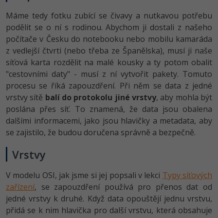
Máme tedy fotku zubící se čivavy a nutkavou potřebu
podělit se o ní s rodinou. Abychom ji dostali z našeho
počítače v Česku do notebooku nebo mobilu kamaráda
z vedlejší čtvrti (nebo třeba ze Španělska), musí ji naše
síťová karta rozdělit na malé kousky a ty potom obalit
"cestovními daty" - musí z ní vytvořit pakety. Tomuto
procesu se říká zapouzdření. Při něm se data z jedné
vrstvy sítě
balí do protokolu jiné vrstvy
, aby mohla být
poslána přes síť. To znamená, že data jsou obalena
dalšími informacemi, jako jsou hlavičky a metadata, aby
se zajistilo, že budou doručena správně a bezpečně.
Vrstvy
V modelu OSI, jak jsme si jej popsali v lekci
Typy síťových
zařízení
, se zapouzdření používá pro přenos dat od
jedné vrstvy k druhé. Když data opouštějí jednu vrstvu,
přidá se k nim hlavička pro další vrstvu, která obsahuje