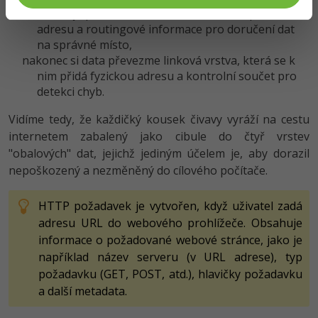
následně je přebírá síťová vrstva. Ta k nim přidá IP
adresu a routingové informace pro doručení dat
na správné místo,
nakonec si data převezme linková vrstva, která se k
nim přidá fyzickou adresu a kontrolní součet pro
detekci chyb.
Vidíme tedy, že každičký kousek čivavy vyráží na cestu
internetem zabalený jako cibule do čtyř vrstev
"obalových" dat, jejichž jediným účelem je, aby dorazil
nepoškozený a nezměněný do cílového počítače.
HTTP požadavek je vytvořen, když uživatel zadá
adresu URL do webového prohlížeče. Obsahuje
informace o požadované webové stránce, jako je
například název serveru (v URL adrese), typ
požadavku (GET, POST, atd.), hlavičky požadavku
a další metadata.