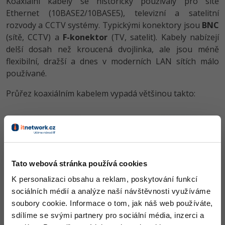
Koaxiální kabely se historicky používaly pro sítě
Ethernet (10BASE2/10BASE5), televizní a satelitní
rozvody a CCTV systémy. Typickými konektory jsou
BNC
(sítě, CCTV) a
F-konektor
(TV, satelit). Kabely nabízejí
delší dosah než kroucená dvojlinka, ale jsou méně
flexibilní, dražší a dnes v moderních LAN sítích málo
používané.
Průřez koaxiálním kabelem vypadá většinou takto:
Tato webová stránka používá cookies
K personalizaci obsahu a reklam, poskytování funkcí
sociálních médií a analýze naší návštěvnosti využíváme
soubory cookie. Informace o tom, jak náš web používáte,
sdílíme se svými partnery pro sociální média, inzerci a