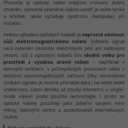
Přestože je optický kabel vnějšími vrstvami dobře
chráněn, samotné skleněné vlákno uvnitř je velmi tenké
a křehké, takže vyžaduje opatrnou manipulaci při
instalaci.
Velkou výhodou optických kabelů je
naprostá odolnost
vůči elektromagnetickému rušení
. Světelný signál
není ovlivněn okolními elektrickými poli ani rádiovými
vlnami, což z optických kabelů činí
ideální volbu pro
prostředí s vysokou úrovní rušení
– například v
datových centrech, v průmyslových provozech nebo v
blízkosti vysokonapěťových zařízení. Díky minimálním
ztrátám signálu je možné přenášet data i na velmi velké
vzdálenosti, často desítky až stovky kilometrů u single-
mode vláken podle použité technologie. I proto se
optické kabely používají jako páteřní spojení mezi
městy, datovými centry a poskytovateli internetových
služeb.