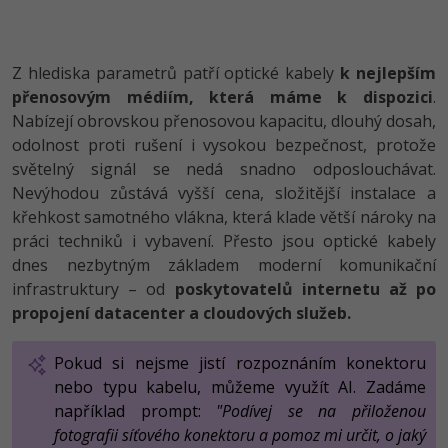
Z hlediska parametrů patří optické kabely
k nejlepším
přenosovým médiím, která máme k dispozici
.
Nabízejí obrovskou přenosovou kapacitu, dlouhý dosah,
odolnost proti rušení i vysokou bezpečnost, protože
světelný signál se nedá snadno odposlouchávat.
Nevýhodou zůstává vyšší cena, složitější instalace a
křehkost samotného vlákna, která klade větší nároky na
práci techniků i vybavení. Přesto jsou optické kabely
dnes nezbytným základem moderní komunikační
infrastruktury – od
poskytovatelů internetu až po
propojení datacenter a cloudových služeb.
Pokud si nejsme jistí rozpoznáním konektoru
nebo typu kabelu, můžeme využít AI. Zadáme
například prompt:
"Podívej se na přiloženou
fotografii síťového konektoru a pomoz mi určit, o jaký