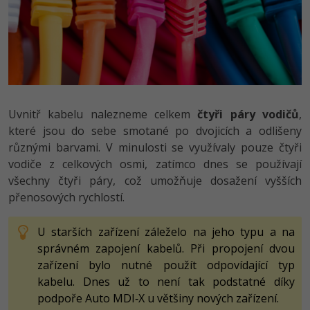
Ostatní
Fórum
Uvnitř kabelu nalezneme celkem
čtyři páry vodičů
,
které jsou do sebe smotané po dvojicích a odlišeny
různými barvami. V minulosti se využívaly pouze čtyři
vodiče z celkových osmi, zatímco dnes se používají
všechny čtyři páry, což umožňuje dosažení vyšších
přenosových rychlostí.
U starších zařízení záleželo na jeho typu a na
správném zapojení kabelů. Při propojení dvou
zařízení bylo nutné použít odpovídající typ
kabelu. Dnes už to není tak podstatné díky
podpoře Auto MDI‑X u většiny nových zařízení.