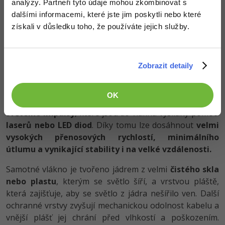
analýzy. Partneři tyto údaje mohou zkombinovat s
dalšími informacemi, které jste jim poskytli nebo které
získali v důsledku toho, že používáte jejich služby.
Optické vlákno
Zobrazit detaily
Optické vlákno představuje
moderní
a dnes
nejvýkonnější způsob přenosu dat
. Na rozdíl od
OK
kovových kabelů nepřenáší elektrické signály, ale
světelné impulsy
, které jsou do vlákna vysílány pomocí
laserů nebo LED diod
. Díky tomu lze dosáhnout
velmi
vysokých přenosových rychlostí, minimálního
útlumu a vynikající stability i na velké vzdálenosti.
Samotné vlákno je tvořeno jádrem z velmi
čistého skla
nebo plastu
, kterým se světlo šíří, a vrstvou pláště,
která zajišťuje, aby se světlo z jádra nešířilo ven. Další
ochranné vrstvy zvyšují mechanickou odolnost kabelu a
vnější plášť jej chrání před vlhkostí a poškozením.