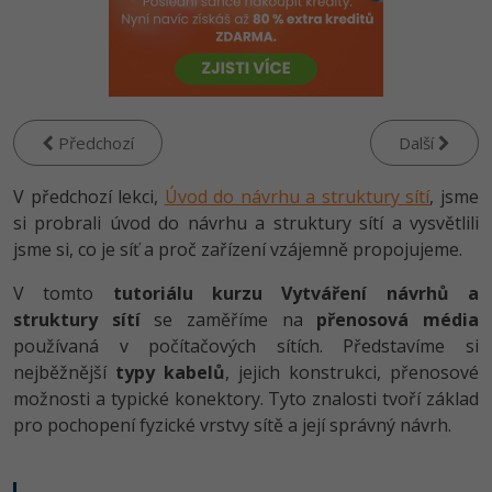
-80%
Vývojář mobilních aplikací
Python
Digitální gramotnost
HTML5, CSS3, Bootstrap, SEO
PHP
-80%
-30%
Specialista na AI a bigdata
JavaScript
Marketing
SQL a databáze
JavaScript
-80%
C# Game developer
PHP
WordPress
Testování a verzování
Předchozí
Další
Python
-80%
-30%
Webdesigner
C++
SEO
V předchozí lekci,
UML a návrhové vzory
Úvod do návrhu a struktury sítí
, jsme
HTML / CSS
-80%
si probrali úvod do návrhu a struktury sítí a vysvětlili
Tester
Swift
UX
React
jsme si, co je síť a proč zařízení vzájemně propojujeme.
UML a návrhové vzory
-80%
Systémový administrátor
Kotlin
Business
V tomto
tutoriálu kurzu Vytváření návrhů a
Spring
MySQL/MariaDB
struktury sítí
se zaměříme na
přenosová média
-80%
-25%
Grafik / UX/UI návrhář
C
Kryptoměny
používaná v počítačových sítích. Představíme si
ASP.NET MVC
MS-SQL
nejběžnější
typy kabelů
, jejich konstrukci, přenosové
-30%
3D grafik
VB.NET
Copywriting
možnosti a typické konektory. Tyto znalosti tvoří základ
Django
SQLite
pro pochopení fyzické vrstvy sítě a její správný návrh.
-80%
Projektový manažer
SQL
MS Office
Best practices
-80%
Databázový analytik
Návrh SW
Google Dokumenty