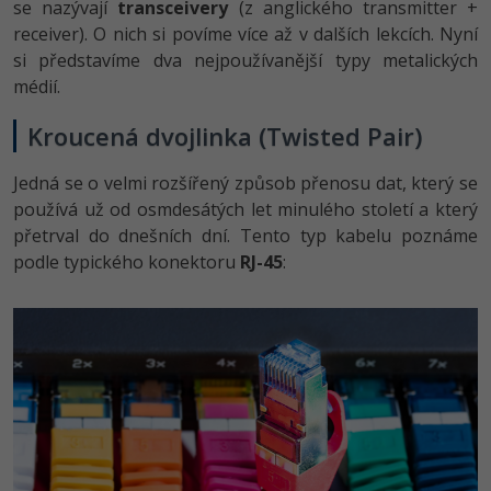
se nazývají
transceivery
(z anglického transmitter +
-80%
Blog
Photoshop
receiver). O nich si povíme více až v dalších lekcích. Nyní
si představíme dva nejpoužívanější typy metalických
Kariéra
-80%
Adobe Illustrator
médií.
Pro firmy
-30%
Adobe Lightroom
Kroucená dvojlinka (Twisted Pair)
-15%
Adobe XD
Jedná se o velmi rozšířený způsob přenosu dat, který se
používá už od osmdesátých let minulého století a který
-25%
Adobe InDesign
přetrval do dnešních dní. Tento typ kabelu poznáme
podle typického konektoru
RJ-45
:
Adobe After Effects
-80%
Blender
Inkscape
-80%
Fotografování
Video