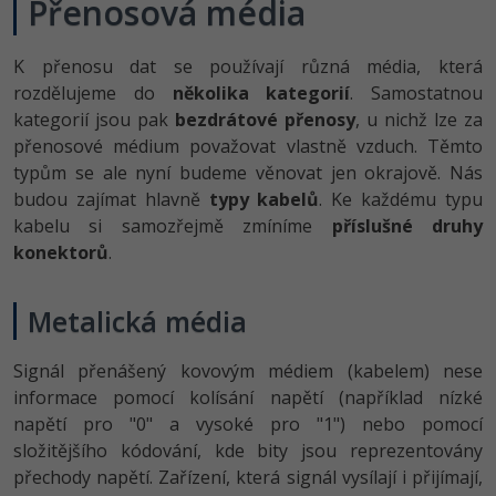
Přenosová média
-41%
Copywriter
Algoritmy
Time management
K přenosu dat se používají různá média, která
-10%
rozdělujeme do
WordPress specialista
několika kategorií
. Samostatnou
Umělá inteligence (AI)
Windows
kategorií jsou pak
bezdrátové přenosy
, u nichž lze za
SEO specialista
přenosové médium považovat vlastně vzduch. Těmto
Pro děti
Linux
typům se ale nyní budeme věnovat jen okrajově. Nás
budou zajímat hlavně
typy kabelů
. Ke každému typu
Více
Sítě
kabelu si samozřejmě zmíníme
příslušné druhy
konektorů
.
Fórum
Kybernetická bezpečnost
Elektronický podpis
Metalická média
Fórum
Signál přenášený kovovým médiem (kabelem) nese
informace pomocí kolísání napětí (například nízké
napětí pro "0" a vysoké pro "1") nebo pomocí
Kurzy designu
složitějšího kódování, kde bity jsou reprezentovány
-80%
HTML/CSS
přechody napětí. Zařízení, která signál vysílají i přijímají,
Příběhy absolventů