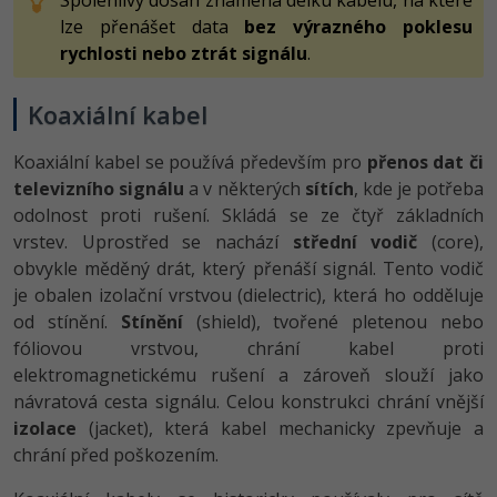
Spolehlivý dosah znamená délku kabelu, na které
lze přenášet data
bez výrazného poklesu
rychlosti nebo ztrát signálu
.
Koaxiální kabel
Koaxiální kabel se používá především pro
přenos dat či
televizního signálu
a v některých
sítích
, kde je potřeba
odolnost proti rušení. Skládá se ze čtyř základních
vrstev. Uprostřed se nachází
střední vodič
(core),
obvykle měděný drát, který přenáší signál. Tento vodič
je obalen izolační vrstvou (dielectric), která ho odděluje
od stínění.
Stínění
(shield), tvořené pletenou nebo
fóliovou vrstvou, chrání kabel proti
elektromagnetickému rušení a zároveň slouží jako
návratová cesta signálu. Celou konstrukci chrání vnější
izolace
(jacket), která kabel mechanicky zpevňuje a
chrání před poškozením.