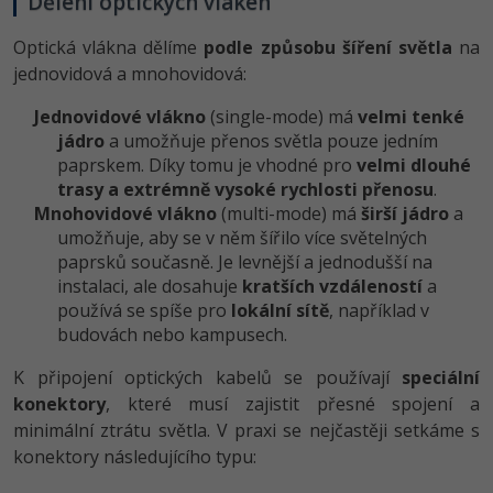
Dělení optických vláken
Optická vlákna dělíme
podle způsobu šíření světla
na
jednovidová a mnohovidová:
Jednovidové vlákno
(single-mode) má
velmi tenké
jádro
a umožňuje přenos světla pouze jedním
paprskem. Díky tomu je vhodné pro
velmi dlouhé
trasy a extrémně vysoké rychlosti přenosu
.
Mnohovidové vlákno
(multi-mode) má
širší jádro
a
umožňuje, aby se v něm šířilo více světelných
paprsků současně. Je levnější a jednodušší na
instalaci, ale dosahuje
kratších vzdáleností
a
používá se spíše pro
lokální sítě
, například v
budovách nebo kampusech.
K připojení optických kabelů se používají
speciální
konektory
, které musí zajistit přesné spojení a
minimální ztrátu světla. V praxi se nejčastěji setkáme s
konektory následujícího typu: