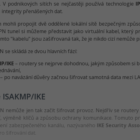
 V podnikových sítích se nejčastěji používá technologie
I
 integrity přenášených dat.
mohli propojit dvě oddělené lokální sítě bezpečným způs
VPN tunel si můžeme představit jako virtuální kabel, který p
omto "kabelu" jsou zašifrovaná tak, že je nikdo cizí nemůže př
N se skládá ze dvou hlavních fází:
P/IKE
– routery se nejprve dohodnou, jakým způsobem si bu
ednávání,
– po navázání důvěry začnou šifrovat samotná data mezi LA
e ISAKMP/IKE
N nemůže jen tak začít šifrovat provoz. Nejdřív se routery
ní, výměně klíčů a způsobu ochrany komunikace. Tomuto p
oření zabezpečeného kanálu, nazývaného
IKE Security Asso
ro šifrování dat.