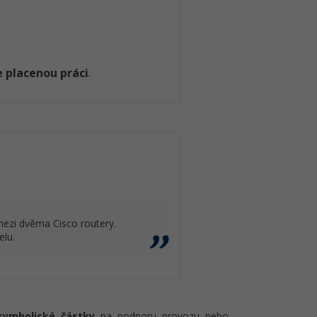
 placenou práci
.
mezi dvěma Cisco routery.
elu.
symbolické částky
na podporu provozu nebo