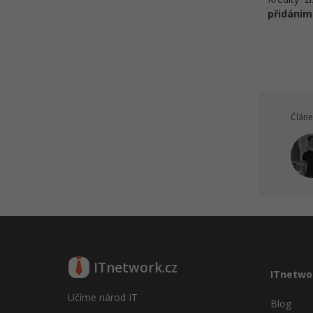
Detekování chyb a snížení
přidáním
průchodnosti sítí
Kvíz - Diagnostika
Diagnostika síťového provozu a
zachytávání paketů
Diagnostika pomalé komunikace
Článe
ve Wiresharku
Diagnostika ukončení spojení ve
Wiresharku
Učební pomůcka na Provoz
počítačových sítí - Tahák
Kvíz - Provoz počítačových sítí
ITnetwork.cz
ITnetwo
Učíme národ IT
Blog