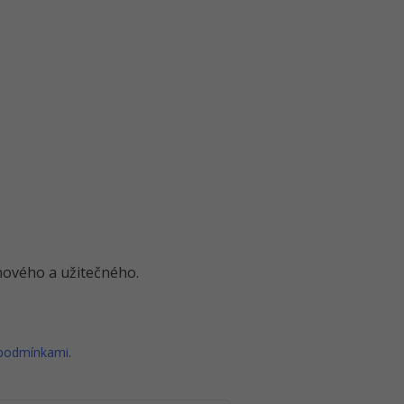
o nového a užitečného.
 podmínkami
.