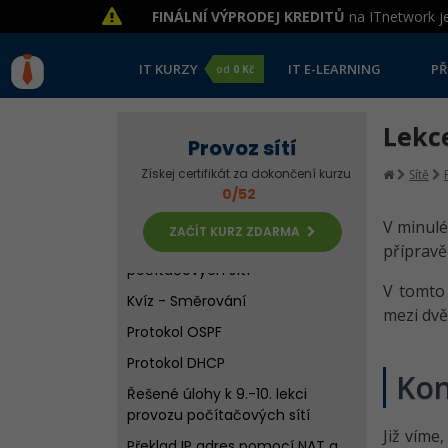
Modelování sítě v Cisco Packet
FINÁLNÍ VÝPRODEJ KREDITŮ
na ITnetwork je
Traceru
Řešené úlohy k 5. lekci provozu
počítačových sítí
IT KURZY
IT E-LEARNING
PŘ
od
0 Kč
Síť s více routery
Lekce
Statické směrování
Provoz sítí
Řešené úlohy k 6.-7. lekci
Získej certifikát za dokončení kurzu
Sítě
provozu počítačových sítí
0/52
Příkazový řádek a protokol RIP
V minulé
ZAČÍT KURZ ZDARMA
Řešené úlohy k 8. lekci provozu
přípravě
počítačových sítí
V tomt
Kvíz - Směrování
mezi dvě
Protokol OSPF
Protokol DHCP
Kon
Řešené úlohy k 9.-10. lekci
provozu počítačových sítí
Již víme
Překlad IP adres pomocí NAT a