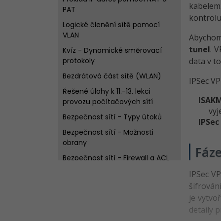
kabelem.
PAT
kontrolu
Logické členění sítě pomocí
VLAN
Abychom 
tunel
. 
Kvíz - Dynamické směrovací
protokoly
data v t
Bezdrátová část sítě (WLAN)
IPSec VP
Řešené úlohy k 11.-13. lekci
ISAKM
provozu počítačových sítí
vyj
Bezpečnost sítí - Typy útoků
IPSec
Bezpečnost sítí - Možnosti
obrany
Fáz
Bezpečnost sítí - Firewall a ACL
Kvíz - Bezpečnost
IPSec VP
šifrová
Virtuální privátní síť - Topologie
je vytv
Virtuální privátní síť -
detaily p
Konfigurace