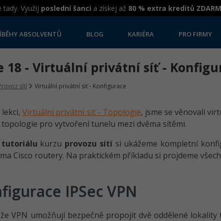
 tady. Využij
poslední šanci
a získej až
80 % extra kreditů ZDAR
ÍBĚHY ABSOLVENTŮ
BLOG
KARIÉRA
PRO FIRMY
 18 - Virtuální privátní síť - Konfig
Provoz sítí
Virtuální privátní síť - Konfigurace
 lekci,
Virtuální privátní síť - Topologie
, jsme se věnovali vir
 topologie pro vytvoření tunelu mezi dvěma sítěmi.
o
tutoriálu
kurzu
provozu sítí
si ukážeme kompletní konfi
ma Cisco routery. Na praktickém příkladu si projdeme všech
figurace IPSec VPN
, že VPN umožňují bezpečně propojit dvě oddělené lokality 