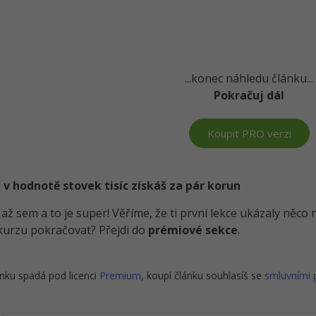
...konec náhledu článku...
Pokračuj dál
Koupit PRO verzi
 v hodnotě stovek tisíc získáš za pár korun
i až sem a to je super! Věříme, že ti první lekce ukázaly něc
kurzu pokračovat? Přejdi do
prémiové sekce
.
nku spadá pod licenci
Premium
, koupí článku souhlasíš se
smluvními