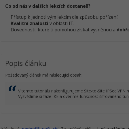
Co od nás v dalších lekcích dostaneš?
Přístup k jednotlivým lekcím dle způsobu pořízení.
Kvalitní znalosti
v oblasti IT.
Dovednosti, které ti pomohou získat vysněnou a
dobře
Popis článku
Požadovaný článek má následující obsah:
V tomto tutoriálu nakonfigurujeme Site-to-Site IPSec VPN 
Vysvětlíme si fáze IKE a ověříme funkčnost šifrovaného tun
ískáš, když
podpoříš naši síť
. To můžeš udělat buď
zasláním 