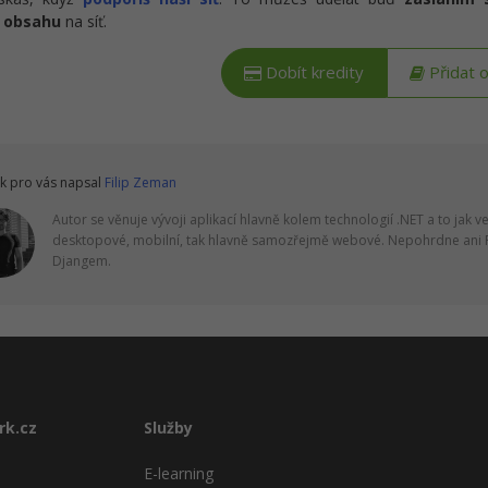
 obsahu
na síť.
Dobít kredity
Přidat 
k pro vás napsal
Filip Zeman
Autor se věnuje vývoji aplikací hlavně kolem technologií .NET a to jak v
desktopové, mobilní, tak hlavně samozřejmě webové. Nepohrdne ani 
Djangem.
rk.cz
Služby
E-learning