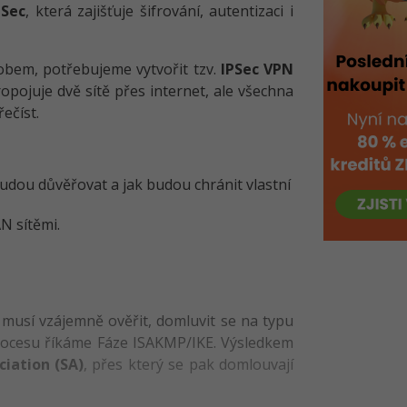
PSec
, která zajišťuje šifrování, autentizaci i
obem, potřebujeme vytvořit tzv.
IPSec VPN
ropojuje dvě sítě přes internet, ale všechna
ečíst.
dou důvěřovat a jak budou chránit vlastní
N sítěmi.
 musí vzájemně ověřit, domluvit se na typu
rocesu říkáme Fáze ISAKMP/IKE. Výsledkem
ciation (SA)
, přes který se pak domlouvají