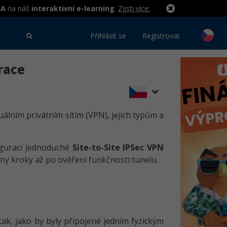
MA
na náš
interaktivní e-learning
.
Zjisti více:
Přihlásit se
Registrovat
urace
tuálním privátním sítím (VPN), jejich typům a
guraci jednoduché
Site-to-Site IPSec VPN
ny kroky až po ověření funkčnosti tunelu.
tak, jako by byly připojené jedním fyzickým