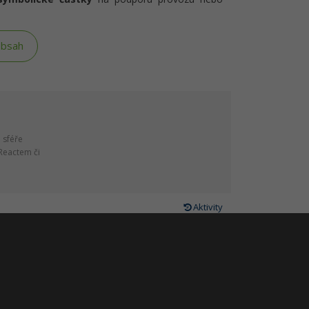
obsah
e sféře
Reactem či
Aktivity