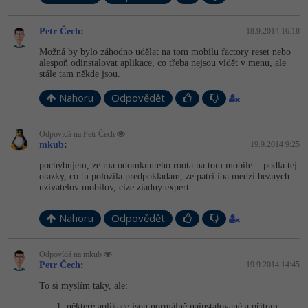
Petr Čech
:
18.9.2014 16:18
Možná by bylo záhodno udělat na tom mobilu factory reset nebo
alespoň odinstalovat aplikace, co třeba nejsou vidět v menu, ale
stále tam někde jsou.
Nahoru
Odpovědět
Odpovídá na Petr Čech
mkub
:
19.9.2014 9:25
pochybujem, ze ma odomknuteho roota na tom mobile... podla tej
otazky, co tu polozila predpokladam, ze patri iba medzi beznych
uzivatelov mobilov, cize ziadny expert
Nahoru
Odpovědět
Odpovídá na mkub
Petr Čech
:
19.9.2014 14:45
To si myslím taky, ale:
některé aplikace jsou normálně nainstalované a přitom