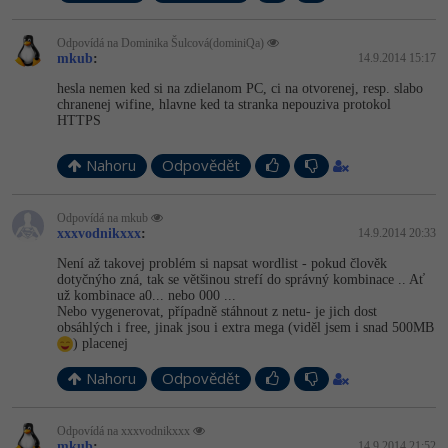
Odpovídá na Dominika Šulcová(dominiQa)
mkub
:
14.9.2014 15:17
hesla nemen ked si na zdielanom PC, ci na otvorenej, resp. slabo
chranenej wifine, hlavne ked ta stranka nepouziva protokol
HTTPS
Nahoru
Odpovědět
Odpovídá na mkub
xxxvodnikxxx
:
14.9.2014 20:33
Není až takovej problém si napsat wordlist - pokud člověk
dotyčnýho zná, tak se většinou strefí do správný kombinace .. Ať
už kombinace a0... nebo 000 ...
Nebo vygenerovat, případně stáhnout z netu- je jich dost
obsáhlých i free, jinak jsou i extra mega (viděl jsem i snad 500MB
) placenej
Nahoru
Odpovědět
Odpovídá na xxxvodnikxxx
mkub
:
14.9.2014 21:52