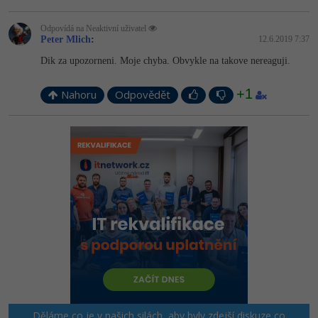
Odpovídá na Neaktivní uživatel
Peter Mlich
:
12.6.2019 7:37
Dik za upozorneni. Moje chyba. Obvykle na takove nereaguji.
+1
Nahoru
Odpovědět
Děláme co je v našich silách, aby byly zdejší diskuze co