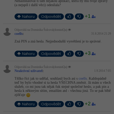
Video
Nenainstaloval ti tam nějakou aplikaci, která by mu tvoje zprávy
(a nejspíš i další věci) odesílala?
-41%
Copywriter
Algoritmy
Time management
Ostatní
+1
Nahoru
Odpovědět
-10%
WordPress specialista
Umělá inteligence (AI)
Windows
Fórum
Odpovídá na Dominika Šulcová(dominiQa)
SEO specialista
Pro děti
coells
:
31.8.2014 21:29
Linux
Zná PIN a zná hesla. Nejjednodušší vysvětlení je to správné.
Více
Sítě
+3
Nahoru
Odpovědět
Fórum
Kybernetická bezpečnost
Odpovídá na Dominika Šulcová(dominiQa)
Elektronický podpis
Neaktivní uživatel
:
1.9.2014 7:05
Těžko říct jak to udělal, souhlasil bych asi s
coells
. Každopádně
Fórum
teď by bylo vhodné si ta hesla VŠECHNA změnit. Já mám u všech
služeb, co mi jsou tak nějak fuk stejné společné heslo, a pak pin a
hesla k některým sítím, emailům atd - všechna jiná. To se pak blbě
zjišťuje
+2
Nahoru
Odpovědět