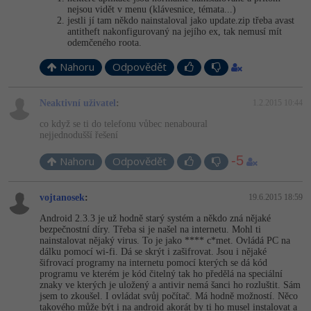
nejsou vidět v menu (klávesnice, témata...)
jestli jí tam někdo nainstaloval jako update.zip třeba avast
antitheft nakonfigurovaný na jejího ex, tak nemusí mít
odemčeného roota.
Nahoru
Odpovědět
Neaktivní uživatel
:
1.2.2015 10:44
co když se ti do telefonu vůbec nenaboural
nejjednodušší řešení
-5
Nahoru
Odpovědět
vojtanosek
:
19.6.2015 18:59
Android 2.3.3 je už hodně starý systém a někdo zná nějaké
bezpečnostní díry. Třeba si je našel na internetu. Mohl ti
nainstalovat nějaký virus. To je jako **** c*met. Ovládá PC na
dálku pomocí wi-fi. Dá se skrýt i zašifrovat. Jsou i nějaké
šifrovací programy na internetu pomocí kterých se dá kód
programu ve kterém je kód čitelný tak ho předělá na speciální
znaky ve kterých je uložený a antivir nemá šanci ho rozluštit. Sám
jsem to zkoušel. I ovládat svůj počítač. Má hodně možností. Něco
takového může být i na android akorát by ti ho musel instalovat a