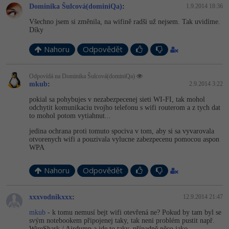
Dominika Šulcová(dominiQa)
:
1.9.2014 18:36
Všechno jsem si změnila, na wifině radši už nejsem. Tak uvidíme.
Díky
Nahoru
Odpovědět
Odpovídá na Dominika Šulcová(dominiQa)
mkub
:
2.9.2014 3:22
pokial sa pohybujes v nezabezpecenej sieti WI-FI, tak mohol
odchytit komunikaciu tvojho telefonu s wifi routerom a z tych dat
to mohol potom vytiahnut...
jedina ochrana proti tomuto spociva v tom, aby si sa vyvarovala
otvorenych wifi a pouzivala vylucne zabezpecenu pomocou aspon
WPA
Nahoru
Odpovědět
xxxvodnikxxx
:
12.9.2014 21:47
mkub
- k tomu nemusí bejt wifi otevřená ne? Pokud by tam byl se
svým notebookem připojenej taky, tak neni problém pustit např.
WireShark / Airdump a jde to taky, případně něco jako