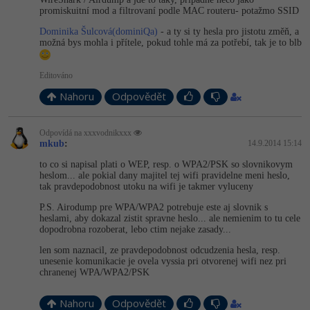
promiskuitní mod a filtrovaní podle MAC routeru- potažmo SSID
Dominika Šulcová(dominiQa)
- a ty si ty hesla pro jistotu změň, a
možná bys mohla i přítele, pokud tohle má za potřebí, tak je to blb
Editováno
Nahoru
Odpovědět
Odpovídá na xxxvodnikxxx
mkub
:
14.9.2014 15:14
to co si napisal plati o WEP, resp. o WPA2/PSK so slovnikovym
heslom... ale pokial dany majitel tej wifi pravidelne meni heslo,
tak pravdepodobnost utoku na wifi je takmer vyluceny
P.S. Airodump pre WPA/WPA2 potrebuje este aj slovnik s
heslami, aby dokazal zistit spravne heslo... ale nemienim to tu cele
dopodrobna rozoberat, lebo ctim nejake zasady...
len som naznacil, ze pravdepodobnost odcudzenia hesla, resp.
unesenie komunikacie je ovela vyssia pri otvorenej wifi nez pri
chranenej WPA/WPA2/PSK
Nahoru
Odpovědět