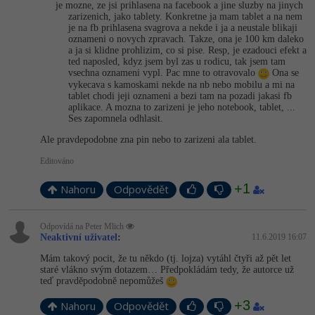
je mozne, ze jsi prihlasena na facebook a jine sluzby na jinych
zarizenich, jako tablety. Konkretne ja mam tablet a na nem
je na fb prihlasena svagrova a nekde i ja a neustale blikaji
oznameni o novych zpravach. Takze, ona je 100 km daleko
a ja si klidne prohlizim, co si pise. Resp, je ezadouci efekt a
ted naposled, kdyz jsem byl zas u rodicu, tak jsem tam
vsechna oznameni vypl. Pac mne to otravovalo
Ona se
vykecava s kamoskami nekde na nb nebo mobilu a mi na
tablet chodi jeji oznameni a bezi tam na pozadi jakasi fb
aplikace. A mozna to zarizeni je jeho notebook, tablet, ...
Ses zapomnela odhlasit.
Ale pravdepodobne zna pin nebo to zarizeni ala tablet.
Editováno
+1
Nahoru
Odpovědět
Odpovídá na Peter Mlich
Neaktivní uživatel
:
11.6.2019 16:07
Mám takový pocit, že tu někdo (tj. lojza) vytáhl čtyři až pět let
staré vlákno svým dotazem… Předpokládám tedy, že autorce už
teď pravděpodobně nepomůžeš
+3
Nahoru
Odpovědět