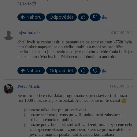
nějak skrýt.
Nahoru
Odpovědět
lojza hajzel
:
9.6.2019 19:29
chtěl bych se zeptat jeslti si pamatujete na sony ericson k750i byla
tam funkce napojení se do cizího mobilu a mohl sis prohližet
media . jak se to jmenovalo a co je v pohybu v tehle funkci dík jen
tak se ptam třeba bych udělal neco podobnýho u androidu
Nahoru
Odpovědět
Peter Mlich
:
11.6.2019 15:57
Se mi to nechce cist. Jako programator s predstavivosti ti muzu
rici 1000 moznosti, jak to ziskat. Ale nechce se mi te strasit
je mozne odkoukat pin pri zadavani
je mozne sledovat prenos po wifi, pokud neni zabezpecena
treba notebookem pobliz
je mozne podvrhnout vlastni wifi zarizeni, nezabezpecene nebo
zabezpecene vlastnim zpusobem, ktere se pro uzivatele tak
jevi, ale majiteli posila nesifrovanou komunikaci