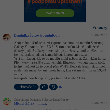
-80%
Vývojář mobilních aplikací
-80%
Python
Digitální gramotnost
Photoshop
HTML5, CSS3, Bootstrap, SEO
PHP
-80%
-30%
Specialista na AI a bigdata
-80%
JavaScript
Marketing
Adobe Illustrator
SQL a databáze
JavaScript
-80%
C# Game developer
-30%
PHP
Aktivity
WordPress
Adobe Lightroom
Testování a verzování
Python
Dominika Šulcová(dominiQa)
:
31.8.2014 21:20
-80%
-30%
Webdesigner
-15%
C++
SEO
Adobe XD
Ahoj mám tušení že se mi expřítel naboural do mobilu Samsung
UML a návrhové vzory
HTML / CSS
Galaxy Y s Androidem 2.3.3. Zatím nemám žádné podložené
-80%
Tester
-25%
Swift
důkazy, jediné důkazy které mám je to, že se zmínil o něčem co
UX
Adobe InDesign
jsem si psala s jednou kamarádkou, kterou ani nezná.
React
UML a návrhové vzory
Vrtá mi hlavou, jak se do mobilu mohl nabourat. Zamykám ho na
-80%
Systémový administrátor
Kotlin
PIN, který na 99,9% znát nemohl. Bluetooth vypnuté mám, takže
Business
Adobe After Effects
Spring
jediný možnost že to udělal přes Wi-Fi. Koukala jsem, jak to mohl
MySQL/MariaDB
udělat, ale musel by znát moje hesla, která si myslím, že na 99,9%
-80%
-25%
Grafik / UX/UI návrhář
-80%
C
Kryptoměny
nezná.
Blender
ASP.NET MVC
Nenapadá někoho způsob, jak to mohl udělat? Díky
MS-SQL
-30%
3D grafik
VB.NET
Copywriting
Inkscape
Odpovědět
Django
SQLite
-80%
Projektový manažer
-80%
SQL
MS Office
Fotografování
Odpovídá na Dominika Šulcová(dominiQa)
Best practices
Michal Žůrek - misaz
:
31.8.2014 21:28
-80%
Databázový analytik
Návrh SW
Google Dokumenty