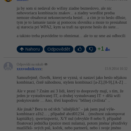
ja by som si nedaval do wifiny ziadne bezneslovo, ale nic
nehovoriacu kombinaciu znakov... a ziadny wordlist predsa
nemoze obsahovat nekonecnevela hesiel... a cim je to heslo dlhsie,
tym je to lamanie tazsie aj pomocou slovniku a moze to presiahnut
aj starocia pri WPA2, kym sa trafi na spravne heslo do siete...
a takisto treba pravidelne to obmienat... ale to uz sme asi odbocili
+1
Nahoru
Odpovědět
Odpovídá na mkub
xxxvodnikxxx
:
15.9.2014 10:32
Samozřejmě, člověk, kterej se vyzná, si nastaví jako heslo nějakou
kombinaci, čistě náhodnou, stylem kombinací [a-Z],[0-9],[A-Z] ..
Ale v praxi ? Znám asi 3 lidi, který to doopravdy mají, s tím, že
jeden je vystudovanej IT, a druhej vystudovanej IT + dělá wifi
poskytovatele ... Ano, třetí kupodivu "běžnej civilista" ..
Ale jinak? Beru to od těch "silnějších" - jak jsem psal výše-
kombinace a1b2... , případně abcd01234... (možnost zakompovat
kapitálky), qwertzqwertz, X/Y nul (obvykle 8 nebo 9, případně
floatovací jednička (pozice mezi nulama), potom jména/ přezdívky
mazlíčků- svých psů, koček, nebo partnerů, nebo i svoje jméno