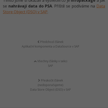
Tímto jsme si ukázali a vysvětlili co je
Infopackage
a jak
se
nahrávají data do PSA
. Příště se podíváme na
Data
Store Object (DSO) v SAP
.
Předchozí článek
Aplikační komponenta a DataSource v SAP
Všechny články v sekci
SAP
Přeskočit článek
(nedoporučujeme)
Data Store Object (DSO) v SAP