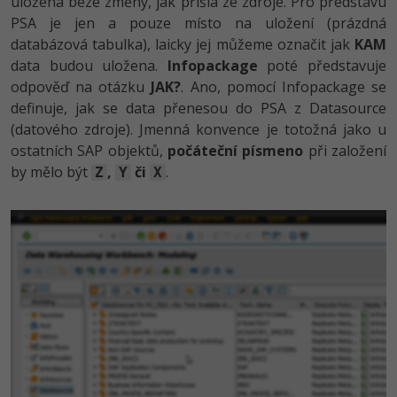
uložena beze změny, jak přišla ze zdroje. Pro představu
Video
PSA je jen a pouze místo na uložení (prázdná
-41%
Copywriter
Algoritmy
Time management
Ostatní
databázová tabulka), laicky jej můžeme označit jak
KAM
data budou uložena.
Infopackage
poté představuje
-10%
WordPress specialista
Umělá inteligence (AI)
Windows
Fórum
odpověď na otázku
JAK?
. Ano, pomocí Infopackage se
definuje, jak se data přenesou do PSA z Datasource
SEO specialista
Pro děti
Linux
(datového zdroje). Jmenná konvence je totožná jako u
ostatních SAP objektů,
počáteční písmeno
při založení
Více
Sítě
by mělo být
,
či
.
Z
Y
X
Fórum
Kybernetická bezpečnost
Elektronický podpis
Fórum