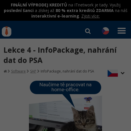
FINÁLNÍ VÝPRODEJ KREDITŮ
na ITnetwork je tady. Využij
poslední šanci
a získej až
80 % extra kreditů ZDARMA
na náš
interaktivní e-learning
.
Zjisti více:
IT kurzy
Od
0 Kč
Lekce 4 - InfoPackage, nahrání
Přihlásit se
|
Registrovat
IT e-learning
Rekvalifikace a kurzy
dat do PSA
hrazené úřadem práce
Příběhy absolventů
Kurzy IT profesí
Software
SAP
InfoPackage, nahrání dat do PSA
Workshopy zdarma
Blog
Junior programátor
Kurzy programování
Naučíme tě pracovat na
Umělá inteligence v praxi
Školení
home-office.
Kariéra
Programátor WWW aplikací
Jak začít?
Kurzy e-commerce
Datová analýza v praxi
Základy programování
Pro firmy
Školení dle technologií
-80%
Senior programátor
Java
Testování softwaru
Kurzy designu
Objektové programování - OOP
C# .NET
-80%
Front-end developer
-80%
C#.NET
Datová analýza
HTML/CSS
Umělá inteligence
Java