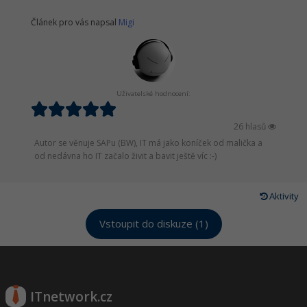
Článek pro vás napsal
Migi
Uživatelské hodnocení:
26 hlasů
Autor se věnuje SAPu (BW), IT má jako koníček od malička a
od nedávna ho IT začalo živit a bavit ještě víc :-)
Aktivity
Vstoupit do diskuze (1)
ITnetwork.cz