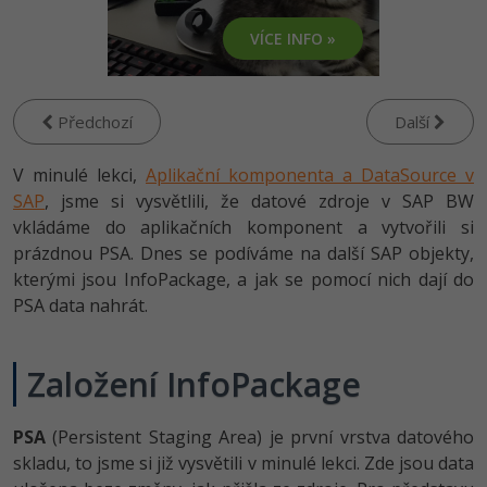
-80%
Vývojář mobilních aplikací
-80%
Python
Digitální gramotnost
Photoshop
VÍCE INFO »
HTML5, CSS3, Bootstrap, SEO
PHP
-80%
-30%
Specialista na AI a bigdata
-80%
JavaScript
Marketing
Adobe Illustrator
SQL a databáze
JavaScript
-80%
C# Game developer
-30%
PHP
Předchozí
Další
WordPress
Adobe Lightroom
Testování a verzování
Python
-80%
-30%
Webdesigner
-15%
C++
V minulé lekci,
Aplikační komponenta a DataSource v
SEO
Adobe XD
UML a návrhové vzory
HTML / CSS
SAP
, jsme si vysvětlili, že datové zdroje v SAP BW
-80%
Tester
-25%
Swift
vkládáme do aplikačních komponent a vytvořili si
UX
Adobe InDesign
React
UML a návrhové vzory
prázdnou PSA. Dnes se podíváme na další SAP objekty,
-80%
Systémový administrátor
Kotlin
kterými jsou InfoPackage, a jak se pomocí nich dají do
Business
Adobe After Effects
Spring
MySQL/MariaDB
PSA data nahrát.
-80%
-25%
Grafik / UX/UI návrhář
-80%
C
Kryptoměny
Blender
ASP.NET MVC
MS-SQL
-30%
Založení InfoPackage
3D grafik
VB.NET
Copywriting
Inkscape
Django
SQLite
-80%
Projektový manažer
-80%
SQL
MS Office
PSA
(Persistent Staging Area) je první vrstva datového
Fotografování
Best practices
skladu, to jsme si již vysvětili v minulé lekci. Zde jsou data
-80%
Databázový analytik
Návrh SW
Google Dokumenty