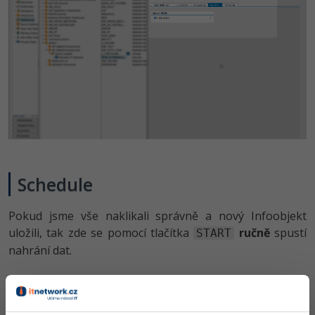
Schedule
Pokud jsme vše naklikali správně a nový Infoobjekt
uložili, tak zde se pomocí tlačítka
ručně
spustí
START
nahrání dat.