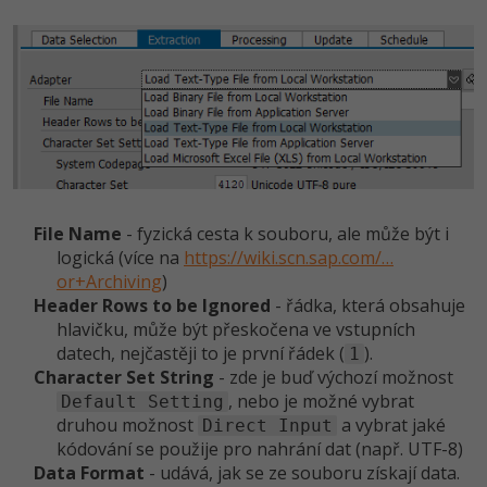
File Name
- fyzická cesta k souboru, ale může být i
logická (více na
https://wiki.scn.sap.com/…
or+Archiving
)
Header Rows to be Ignored
- řádka, která obsahuje
hlavičku, může být přeskočena ve vstupních
datech, nejčastěji to je první řádek (
).
1
Character Set String
- zde je buď výchozí možnost
, nebo je možné vybrat
Default Setting
druhou možnost
a vybrat jaké
Direct Input
kódování se použije pro nahrání dat (např. UTF-8)
Data Format
- udává, jak se ze souboru získají data.