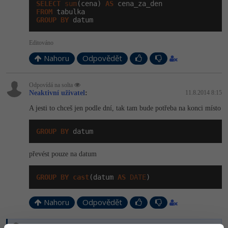
SELECT
sum
(cena) 
AS
FROM
-41%
Copywriter
Algoritmy
GROUP
BY
 datum
-10%
WordPress specialista
Editováno
Umělá inteligence (AI)
Nahoru
Odpovědět
SEO specialista
Pro děti
Odpovídá na solta
Více
Neaktivní uživatel
:
11.8.2014 8:15
A jesti to chceš jen podle dní, tak tam bude potřeba na konci místo
Fórum
GROUP
BY
 datum
Kurzy e-commerce
převést pouze na datum
Testování softwaru
Kurzy designu
GROUP
BY
cast
(datum 
AS
DATE
)
-80%
Datová analýza
HTML/CSS
Příběhy absolventů
Nahoru
Odpovědět
-80%
Digitální gramotnost
Blog
Photoshop
Odpovídá na solta