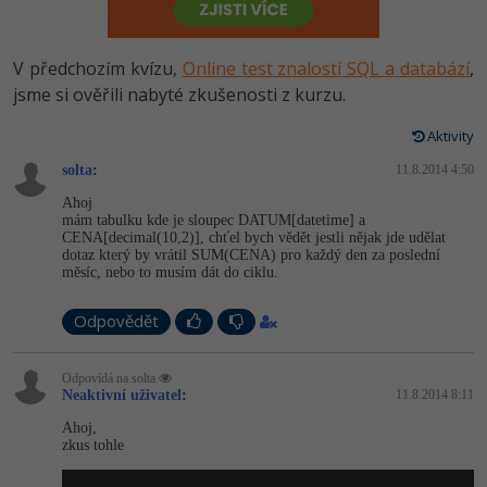
-80%
Vývojář mobilních aplikací
Python
HTML5, CSS3, Bootstrap, SEO
PHP
-80%
Specialista na AI a bigdata
V předchozím kvízu,
Online test znalostí SQL a databází
,
JavaScript
SQL a databáze
jsme si ověřili nabyté zkušenosti z kurzu.
JavaScript
-80%
C# Game developer
PHP
Aktivity
Testování a verzování
Python
-80%
Webdesigner
solta
:
C++
11.8.2014 4:50
UML a návrhové vzory
HTML / CSS
Ahoj
-80%
Tester
mám tabulku kde je sloupec DATUM[datetime] a
Swift
CENA[decimal(10,2)], chťel bych vědět jestli nějak jde udělat
React
UML a návrhové vzory
dotaz který by vrátil SUM(CENA) pro každý den za poslední
-80%
Systémový administrátor
měsíc, nebo to musím dát do ciklu.
Kotlin
Spring
MySQL/MariaDB
-80%
Grafik / UX/UI návrhář
Odpovědět
C
ASP.NET MVC
MS-SQL
3D grafik
VB.NET
Odpovídá na solta
Neaktivní uživatel
Django
:
11.8.2014 8:11
SQLite
Projektový manažer
SQL
Ahoj,
zkus tohle
Best practices
-80%
Databázový analytik
Návrh SW