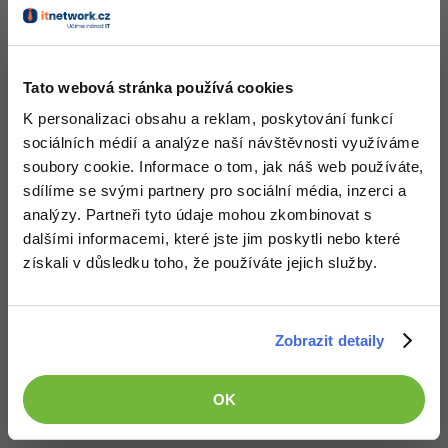
-30%
Kariéra
-80%
Neaktivní uživatel
:
11.8.2014 8:19
Marketing
Adobe Illustrator
Aha, a ty to chceš ještě za poslední měsíc, neumím číst
Pro firmy
-30%
WordPress
Adobe Lightroom
Tato webová stránka používá cookies
SELECT
sum
(cena) 
AS
-30%
FROM
-15%
SEO
Adobe XD
K personalizaci obsahu a reklam, poskytování funkcí
WHERE
 datum < ADDDATE(
NOW
(), 
INTERVAL
 -
1
MONTH
GROUP
BY
cast
(datum 
AS
DATE
)
sociálních médií a analýze naší návštěvnosti využíváme
-25%
UX
Adobe InDesign
soubory cookie. Informace o tom, jak náš web používáte,
Takhle by to mělo být komplet
sdílíme se svými partnery pro sociální média, inzerci a
Business
Adobe After Effects
Editováno
analýzy. Partneři tyto údaje mohou zkombinovat s
Akceptované řešení
dalšími informacemi, které jste jim poskytli nebo které
-25%
-80%
Kryptoměny
+20 Zkušeností
Blender
získali v důsledku toho, že používáte jejich služby.
+2,50 Kč
-30%
Copywriting
Inkscape
-80%
Nahoru
Odpovědět
Zobrazit detaily
-80%
MS Office
Fotografování
Odpovídá na Neaktivní uživatel
Google Dokumenty
Video
solta
:
11.8.2014 11:43
OK
Dekuji moc
Time management
Ostatní