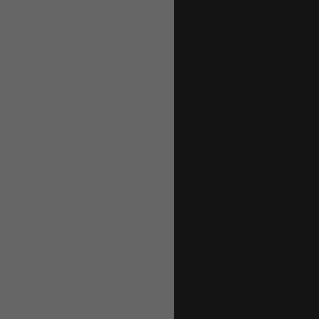
                        
                       
                       
                        
                        
                       
                        
                       
                       
                       
                        
                       
                        