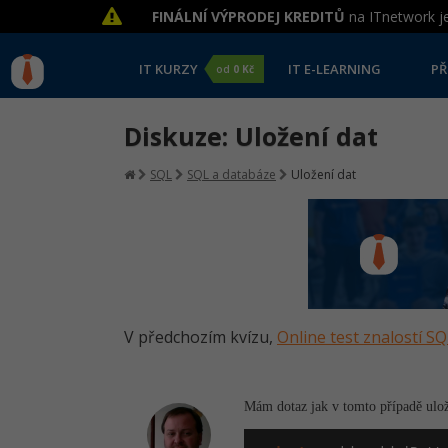
FINÁLNÍ VÝPRODEJ KREDITŮ
na ITnetwork je
IT KURZY
IT E-LEARNING
PŘ
od
0 Kč
Diskuze: Uložení dat
SQL
SQL a databáze
Uložení dat
V předchozím kvízu,
Online test znalostí SQ
Mám dotaz jak v tomto případě ulož