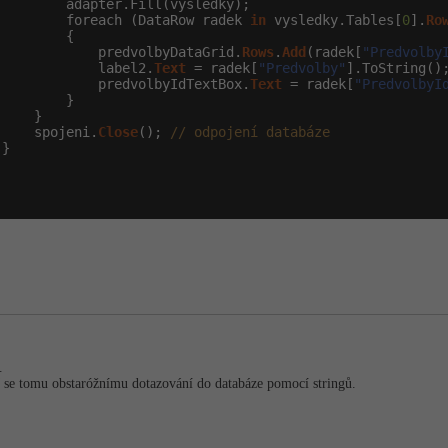
        adapter.Fill(vysledky);

         foreach (DataRow radek 
in
 vysledky.Tables[
0
].
Ro
        {

             predvolbyDataGrid.
Rows
.
Add
(radek[
"Predvolby
             label2.
Text
 = radek[
"Predvolby"
].ToString();
             predvolbyIdTextBox.
Text
 = radek[
"PredvolbyI
        }

    }

     spojeni.
Close
(); 
// odpojení databáze
}

.
 se tomu obstaróžnímu dotazování do databáze pomocí stringů.