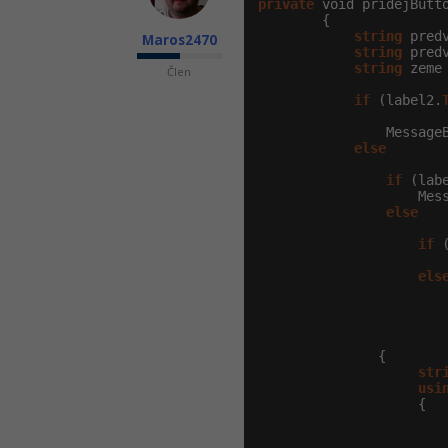
private
 void pridejButt
        {

string
 pred
Maros2470
string
 pred
string
 zeme
Člen
if
 (label2.
                Message
else
if
 (lab
                    Mes
else
if
 
                       
els
                       
               {

str
usi
                    {

                       