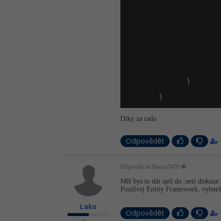
                        
                       
                        
                       
                       
                       
                        
                        
                       
                        
               }

        }
Díky za radu
Odpovědět
Odpovídá na Maros2470
Měl bys to dát spíš do .netí diskuze.
Používej Entity Framework, vyhneš
Lako
Odpovědět