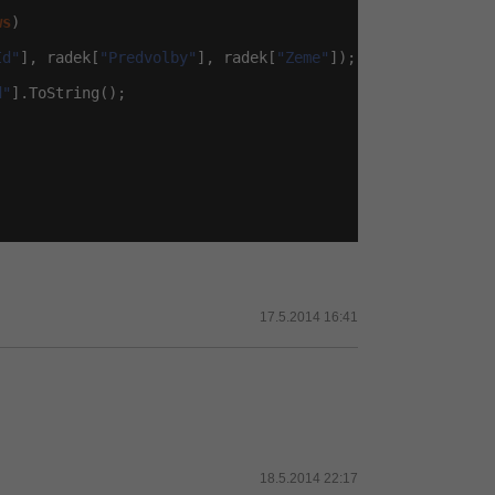
ws
)

Id"
], radek[
"Predvolby"
], radek[
"Zeme"
]); 
// ddataGrig v


d"
].ToString();

17.5.2014 16:41
18.5.2014 22:17