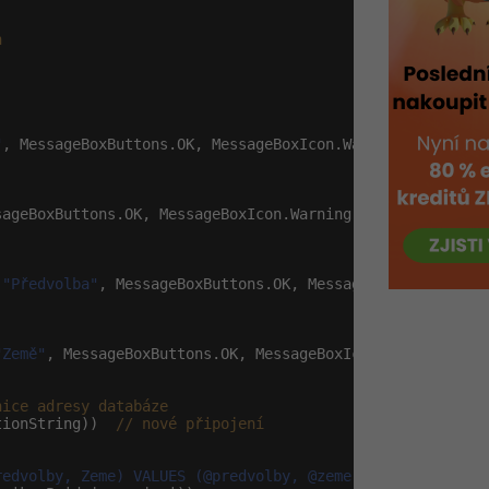
h
"
, MessageBoxButtons.OK, MessageBoxIcon.Warning);

sageBoxButtons.OK, MessageBoxIcon.Warning);

 
"Předvolba"
, MessageBoxButtons.OK, MessageBoxIcon.Warnin
"Země"
, MessageBoxButtons.OK, MessageBoxIcon.Warning);

nice adresy databáze
tionString))  
// nové připojení
redvolby, Zeme) VALUES (@predvolby, @zeme)"
; 
// SQL přík