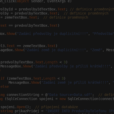
on_Click(
object
 sender, EventArgs e)

volbyId = predvolbyIdTextBox.
Text
; 
// definice proměnnýc
volby = predvolbyTextBox.
Text
;  
// definice proměnných
 = zemeTextBox.
Text
;  
// definice proměnných
Text
 == predvolbyTextBox.
Text
)

Box.
Show
(
"Zadání předvolby je duplicitní!!!"
, 
"Předvolba
el3.
Text
 == zemeTextBox.
Text
)

sageBox.
Show
(
"Zadání země je duplicitní!!!"
, 
"Země"
, Mes
(predvolbyTextBox.
Text
.
Length
 < 
3
)

 MessageBox.
Show
(
"Zadání předvolby je příliš krátké!!!"
,
e
if
 (zemeTextBox.
Text
.
Length
 < 
3
)

     MessageBox.
Show
(
"Zadání země je příliš krátké!!!"
, 
else
ing
 connectionString = @
"Data Source=Data.sdf"
;  
// defi
ng
 (SqlCeConnection spojeni = 
new
 SqlCeConnection(connec
 spojeni.
Open
();  
// připojení databáze
string
 prikazPridej = 
"INSERT INTO PredvolbyTelefonu (P