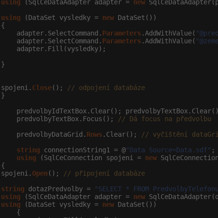
using
 (SqlCeDataAdapter adapter = 
new
 SqlCeDataAdapter(p
using
 (DataSet vysledky = 
new
 DataSet())

{

     adapter.SelectCommand.
Parameters
.AddWithValue(
"@pre
     adapter.SelectCommand.
Parameters
.AddWithValue(
"@zem
    adapter.Fill(vysledky);

}

 spojeni.
Close
(); 
// odpojení databáze
}

     predvolbyIdTextBox.Clear(); predvolbyTextBox.Clear(
     predvolbyTextBox.Focus(); 
// Dá focus na předvolbu
     predvolbyDataGrid.
Rows
.Clear(); 
// vyčištění dataGr
string
 connectionString1 = @
"Data Source=Data.sdf"
;
using
 (SqlCeConnection spojeni = 
new
 SqlCeConnectio
{

 spojeni.
Open
(); 
// připojení databáze
string
 dotazPredvolby = 
"SELECT * FROM PredvolbyTelefon
using
 (SqlCeDataAdapter adapter = 
new
 SqlCeDataAdapter(d
using
 (DataSet vysledky = 
new
 DataSet())

    {
