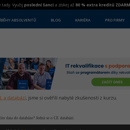
 tady. Využij
poslední šanci
a získej až
80 % extra kreditů ZDAR
ÍBĚHY ABSOLVENTŮ
BLOG
KARIÉRA
PRO FIRMY
L a databází
, jsme si ověřili nabyté zkušenosti z kurzu.
ím data do databáze? Jedná se o CE databázi.