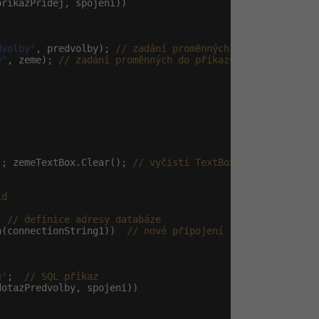
rikazPridej, spojeni))

dvolby"
, predvolby); 
// zadání proměnných do příkazu
e"
, zeme); 
// zadání proměnných do příkazu
); zemeTextBox.Clear(); 
// vyčistí TextBox
id
  
// definice adresy databáze
n(connectionString1))  
// nové připojení
u"
;  
// SQL příkaz
otazPredvolby, spojeni))
