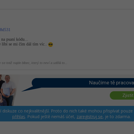
28d531
 na psaní kódu...
líbí se mi čím dál tím víc..
se totiž najde blbec, který to neví a udělá to...
Naučíme tě pracova
Zjistit
ší diskuze co nejkvalitnější. Proto do nich také mohou přispívat pouze
přihlas
. Pokud ještě nemáš účet,
zaregistruj se
, je to zdarma.