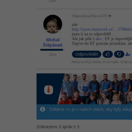
Člen
Odpovídá na Maros2470
zde
http://www.itnetwork.cz/…379bbb
jsem ti na to odpověděl...
Ale jak píše
Lako
, EF je úspornější
Michal
Teprve do EF pomalu pronikám, ale 
Štěpánek
Odpovědět
Člen
Nikdy neříkej nahlas, že to nejde. Vždycky 
Děláme co je v našich silách, aby byly zdej
Zobrazeno 3 zpráv z 3.