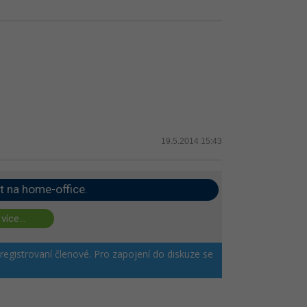
19.5.2014 15:43
t na home-office.
 více...
 registrovaní členové. Pro zapojení do diskuze se