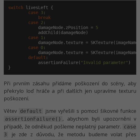
switch
 livesLeft {

Windows
case
3
:

Fórum
break
case
2
:

Linux
            damageNode.zPosition = 
5
            addChild(damageNode)

case
1
:

Sítě
            damageNode.texture = SKTexture(imageName
case
0
:

            damageNode.texture = SKTexture(imageName
Kybernetická bezpečnost
default
:

            assertionFailure(
"Invalid parameter"
)

}
Elektronický podpis
Při prvním zásahu přidáme poškození do scény, aby
Fórum
překrylo loď hráče a při dalších jen upravíme texturu
poškození.
Větev
jsme vyřešili s pomocí šikovné funkce
default
, abychom byli upozorněni v
assertionFailure()
případě, že odněkud pošleme neplatný parametr.
case
je zde z důvodu, že metodu budeme volat přes
3