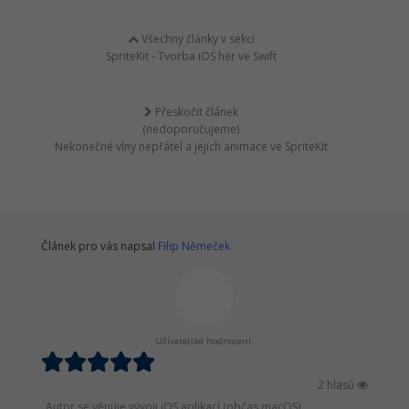
Všechny články v sekci
SpriteKit - Tvorba iOS her ve Swift
Přeskočit článek
(nedoporučujeme)
Nekonečné vlny nepřátel a jejich animace ve SpriteKit
Článek pro vás napsal
Filip Němeček
Uživatelské hodnocení:
2 hlasů
Autor se věnuje vývoji iOS aplikací (občas macOS)