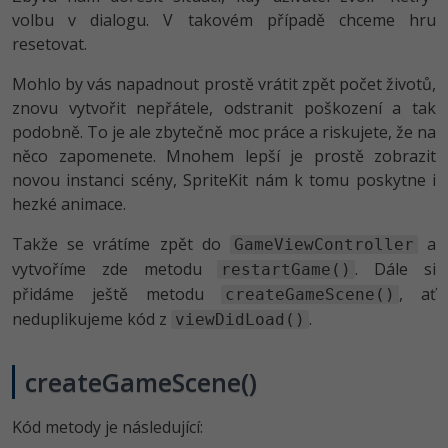
volbu v dialogu. V takovém případě chceme hru
resetovat.
Mohlo by vás napadnout prostě vrátit zpět počet životů,
znovu vytvořit nepřátele, odstranit poškození a tak
podobně. To je ale zbytečně moc práce a riskujete, že na
něco zapomenete. Mnohem lepší je prostě zobrazit
novou instanci scény, SpriteKit nám k tomu poskytne i
hezké animace.
Takže se vrátíme zpět do
a
GameViewController
vytvoříme zde metodu
. Dále si
restartGame()
přidáme ještě metodu
, ať
createGameScene()
neduplikujeme kód z
.
viewDidLoad()
createGameScene()
Kód metody je následující: