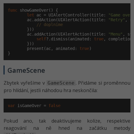
func
 showGameOver() {

let
 ac = UIAlertController(title: 
"Game over
        ac.addAction(UIAlertAction(title: 
"Retry"
, s
// doplníme
        }))

        ac.addAction(UIAlertAction(title: 
"Menu"
, st
self
?.dismiss(animated: 
true
, completion
        }))

        present(ac, animated: 
true
)

}
GameScene
Zbytek vyřešíme v
. Přidáme si proměnnou
GameScene
pro hlídání, jestli náhodou hra neskončila:
var
 isGameOver = 
false
Pokud ano, tak deaktivujeme kolize, respektive
reagování na ně hned na začátku metody