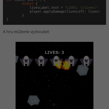
didSet
 {

            livesLabel.text = 
"LIVES: \(lives)"
            player.applyDamage(livesLeft: lives)

        }

}
A hru můžeme vyzkoušet: