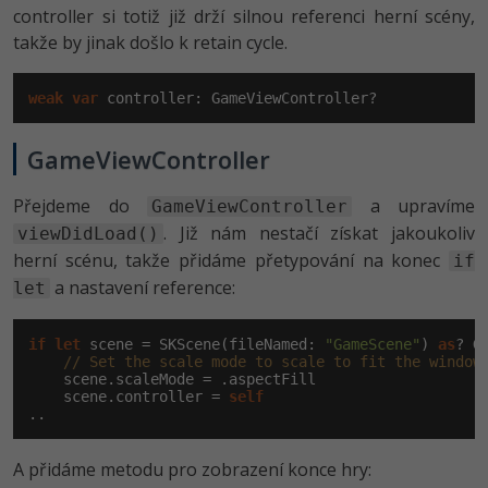
controller si totiž již drží silnou referenci herní scény,
takže by jinak došlo k retain cycle.
weak
var
 controller: GameViewController?
GameViewController
Přejdeme do
a upravíme
GameViewController
. Již nám nestačí získat jakoukoliv
viewDidLoad()
herní scénu, takže přidáme přetypování na konec
if
a nastavení reference:
let
if
let
 scene = SKScene(fileNamed: 
"GameScene"
) 
as
? Ga
// Set the scale mode to scale to fit the window
    scene.scaleMode = .aspectFill

    scene.controller = 
self
..
A přidáme metodu pro zobrazení konce hry: