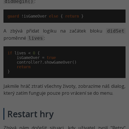
:
didBegin()
guard
 !isGameOver 
else
 { 
return
 }
A zbývá přidat logiku na začátek bloku
didSet
proměnné
:
lives
if
 lives < 
0
 {

    isGameOver = 
true
    controller?.showGameOver()

return
}
Jakmile hráč ztratí všechny životy, zobrazíme náš dialog,
který zatím funguje pouze pro vrácení se do menu.
Restart hry
Zbývá nám dořešit situaci, kdy uživatel zvolí "Retry"