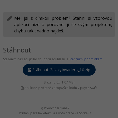
Měl jsi s čímkoli problém? Stáhni si vzorovou
aplikaci níže a porovnej ji se svým projektem,
chybu tak snadno najdeš.
Stáhnout
Stažením následujícího souboru souhlasíš s
licenčními podmínkami
Stáhnout GalaxyInvaders_10.zip
Staženo 6x (1.07 MB)
Aplikace je včetně zdrojových kódů v jazyce Swift
Předchozí článek
Přidání parallax efektu a životů hráče ve SpriteKit