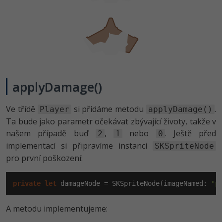
-30%
Kariéra
-80%
Marketing
Adobe Illustrator
Pro firmy
-30%
WordPress
Adobe Lightroom
-30%
-15%
SEO
Adobe XD
-25%
UX
Adobe InDesign
applyDamage()
Business
Adobe After Effects
Ve třídě
si přidáme metodu
.
Player
applyDamage()
Ta bude jako parametr očekávat zbývající životy, takže v
-25%
-80%
Kryptoměny
Blender
našem případě buď
,
nebo
. Ještě před
2
1
0
-30%
implementací si připravíme instanci
SKSpriteNode
Copywriting
Inkscape
pro první poškození:
-80%
-80%
MS Office
Fotografování
private
let
 damageNode = SKSpriteNode(imageNamed: 
"p
Google Dokumenty
Video
A metodu implementujeme:
Time management
Ostatní