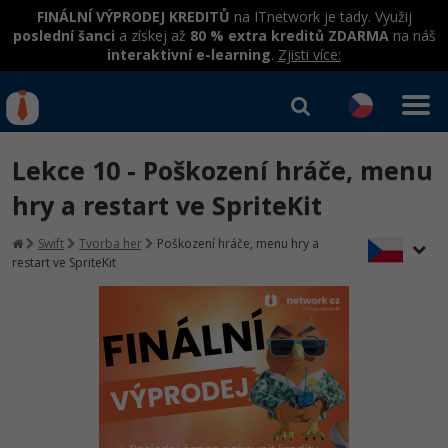
FINÁLNÍ VÝPRODEJ KREDITŮ
na ITnetwork je tady. Využij
poslední šanci
a získej až
80 % extra kreditů ZDARMA
na náš
interaktivní e-learning
.
Zjisti více:
IT kurzy
Od
0 Kč
Lekce 10 - Poškození hráče, menu
Přihlásit se
|
Registrovat
IT e-learning
Rekvalifikace a kurzy
hry a restart ve SpriteKit
hrazené úřadem práce
Kurzy IT profesí
Swift
Tvorba her
Poškození hráče, menu hry a
Workshopy zdarma
restart ve SpriteKit
Junior programátor
Kurzy programování
Umělá inteligence v praxi
Školení
Programátor WWW aplikací
Jak začít?
Datová analýza v praxi
Základy programování
Školení dle technologií
-80%
Senior programátor
Java
Objektové programování - OOP
C# .NET
-80%
Front-end developer
C#.NET
Umělá inteligence
Java