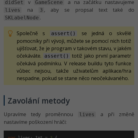
v
a na začátku nastavujeme
didSet
GameScene
na
, aby se propsal text také do
lives
3
.
SKLabelNode
Společně s
se jedná o skvělé
assert()
pomocníky při vývoji, můžete se pomocí nich totiž
ujišťovat, že je program v takovém stavu, v jakém
očekáváte.
totiž jako první parametr
assert()
očekává podmínku. V release buildu tyto funkce
vůbec nejsou, takže uživatelům aplikace/hra
nespadne, pokud se stane něco neočekávaného.
Zavolání metody
Upravíme tedy proměnnou
a při změně
lives
nastavíme poškození hráči:
var
 lives: Int = 
3
 {
