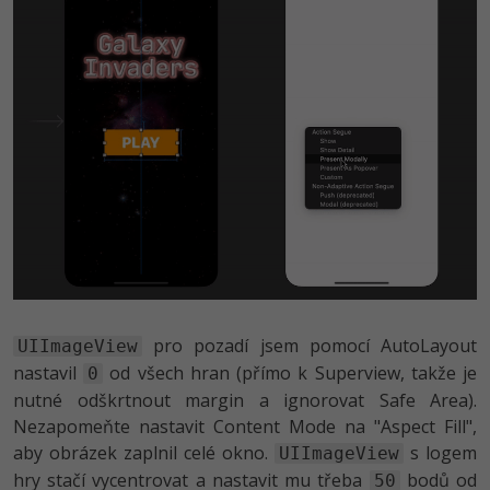
pro pozadí jsem pomocí AutoLayout
UIImageView
nastavil
od všech hran (přímo k Superview, takže je
0
nutné odškrtnout margin a ignorovat Safe Area).
Nezapomeňte nastavit Content Mode na "Aspect Fill",
aby obrázek zaplnil celé okno.
s logem
UIImageView
hry stačí vycentrovat a nastavit mu třeba
bodů od
50