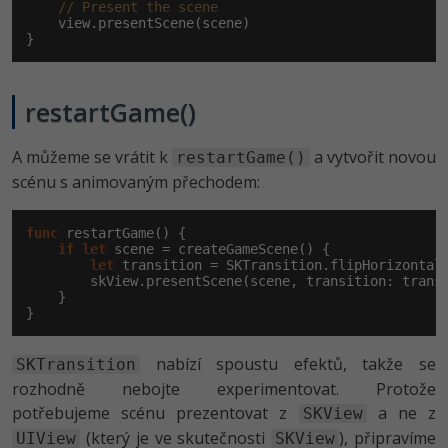
// Present the scene
    view.presentScene(scene)

}
restartGame()
A můžeme se vrátit k
a vytvořit novou
restartGame()
scénu s animovaným přechodem:
func
 restartGame() {

if
let
 scene = createGameScene() {

let
 transition = SKTransition.flipHorizontal
        skView.presentScene(scene, transition: transi
    }

}
nabízí spoustu efektů, takže se
SKTransition
rozhodně nebojte experimentovat. Protože
potřebujeme scénu prezentovat z
a ne z
SKView
(který je ve skutečnosti
), připravíme
UIView
SKView