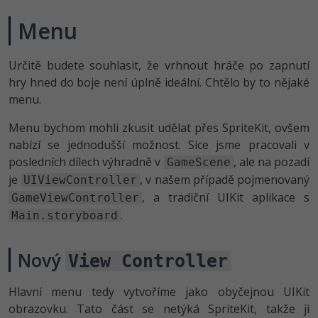
Menu
Určitě budete souhlasit, že vrhnout hráče po zapnutí
hry hned do boje není úplně ideální. Chtělo by to nějaké
menu.
Menu bychom mohli zkusit udělat přes SpriteKit, ovšem
nabízí se jednodušší možnost. Sice jsme pracovali v
posledních dílech výhradně v
, ale na pozadí
GameScene
je
, v našem případě pojmenovaný
UIViewController
, a tradiční UIKit aplikace s
GameViewController
.
Main.storyboard
Nový
View Controller
Hlavní menu tedy vytvoříme jako obyčejnou UIKit
obrazovku. Tato část se netýká SpriteKit, takže ji