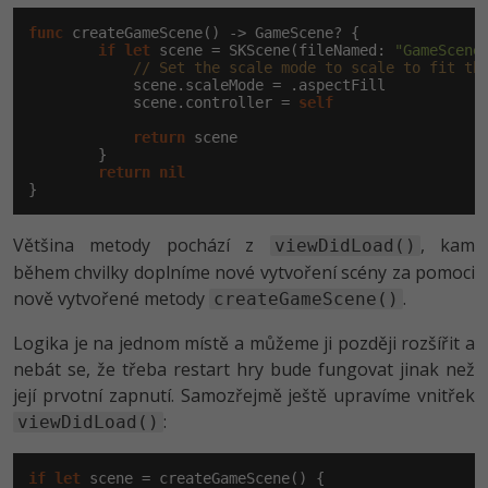
func
 createGameScene() -> GameScene? {

if
let
 scene = SKScene(fileNamed: 
"GameScene
// Set the scale mode to scale to fit th
            scene.scaleMode = .aspectFill

            scene.controller = 
self
return
 scene

        }

return
nil
}
Většina metody pochází z
, kam
viewDidLoad()
během chvilky doplníme nové vytvoření scény za pomoci
nově vytvořené metody
.
createGameScene()
Logika je na jednom místě a můžeme ji později rozšířit a
nebát se, že třeba restart hry bude fungovat jinak než
její prvotní zapnutí. Samozřejmě ještě upravíme vnitřek
:
viewDidLoad()
if
let
 scene = createGameScene() {
