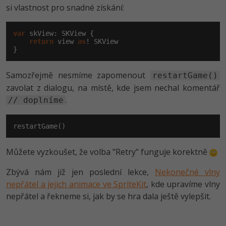
si vlastnost pro snadné získání:
var
 skView: SKView {

return
 view 
as
! SKView

}
Samozřejmě nesmíme zapomenout
restartGame()
zavolat z dialogu, na místě, kde jsem nechal komentář
.
// doplníme
restartGame()
Můžete vyzkoušet, že volba "Retry" funguje korektně
Zbývá nám již jen poslední lekce,
Nekonečné vlny
nepřátel a jejich animace ve SpriteKit
, kde upravíme vlny
nepřátel a řekneme si, jak by se hra dala ještě vylepšit.