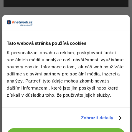
SpriteKit menu by fungovalo tak, že bychom
např. vytvořili novou scénu, která by měla tyto
samé prvky (pomocí
) a po
SKSpriteNode
Tato webová stránka používá cookies
detekci výběru play bychom pomocí SpriteKit
přepnuli na jinou scénu. Výhodou tohoto
K personalizaci obsahu a reklam, poskytování funkcí
postupu by bylo, že bychom například mohli
sociálních médií a analýze naší návštěvnosti využíváme
dosáhnout efektu, že logo "odlétne" pryč a místo
soubory cookie. Informace o tom, jak náš web používáte,
něj přilétne první vlna nepřátel.
sdílíme se svými partnery pro sociální média, inzerci a
analýzy. Partneři tyto údaje mohou zkombinovat s
dalšími informacemi, které jste jim poskytli nebo které
získali v důsledku toho, že používáte jejich služby.
Zobrazit detaily