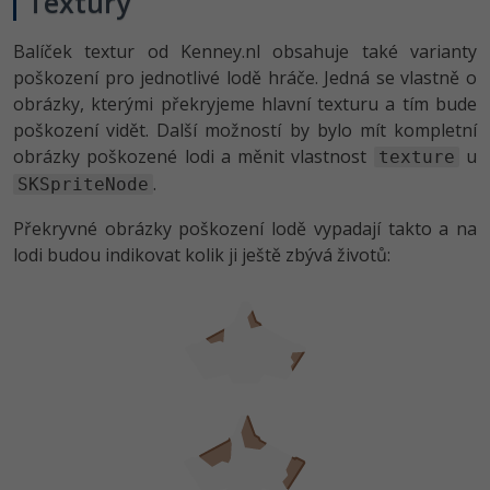
Textury
-41%
Copywriter
Algoritmy
Balíček textur od Kenney.nl obsahuje také varianty
poškození pro jednotlivé lodě hráče. Jedná se vlastně o
-10%
WordPress specialista
Umělá inteligence (AI)
obrázky, kterými překryjeme hlavní texturu a tím bude
poškození vidět. Další možností by bylo mít kompletní
SEO specialista
Pro děti
obrázky poškozené lodi a měnit vlastnost
u
texture
.
SKSpriteNode
Více
Překryvné obrázky poškození lodě vypadají takto a na
Fórum
lodi budou indikovat kolik ji ještě zbývá životů:
Kurzy e-commerce
Testování softwaru
Kurzy designu
-80%
Datová analýza
HTML/CSS
Příběhy absolventů
-80%
Digitální gramotnost
Blog
Photoshop