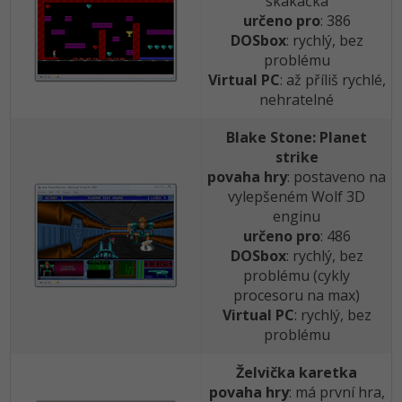
skákačka
určeno pro
: 386
DOSbox
: rychlý, bez
problému
Virtual PC
: až příliš rychlé,
nehratelné
Blake Stone: Planet
strike
povaha hry
: postaveno na
vylepšeném Wolf 3D
enginu
určeno pro
: 486
DOSbox
: rychlý, bez
problému (cykly
procesoru na max)
Virtual PC
: rychlý, bez
problému
Želvička karetka
povaha hry
: má první hra,