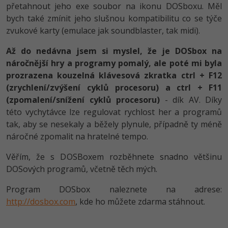
přetahnout jeho exe soubor na ikonu DOSboxu. Měl
-80%
Blog
Photoshop
bych také zmínit jeho slušnou kompatibilitu co se týče
zvukové karty (emulace jak soundblaster, tak midi).
Kariéra
-80%
Adobe Illustrator
Až do nedávna jsem si myslel, že je DOSbox na
Pro firmy
-30%
Adobe Lightroom
náročnější hry a programy pomalý, ale poté mi byla
prozrazena kouzelná klávesová zkratka ctrl + F12
-15%
Adobe XD
(zrychlení/zvýšení cyklů procesoru) a ctrl + F11
(zpomalení/snížení cyklů procesoru)
- dík AV. Díky
-25%
Adobe InDesign
této vychytávce lze regulovat rychlost her a programů
tak, aby se nesekaly a běžely plynule, případně ty méně
Adobe After Effects
náročné zpomalit na hratelné tempo.
-80%
Blender
Věřím, že s DOSBoxem rozběhnete snadno většinu
DOSových programů, včetně těch mých.
Inkscape
Program DOSbox naleznete na adrese:
-80%
http://dosbox.com
, kde ho můžete zdarma stáhnout.
Fotografování
Video