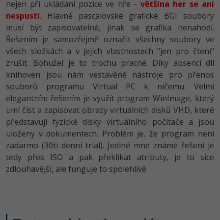
nejen při ukládání pozice ve hře -
většina her se ani
nespustí
. Hlavně pascalovské grafické BGI soubory
musí být zapisovatelné, jinak se grafika nenahodí.
Řešením je samozřejmě označit všechny soubory ve
všech složkách a v jejich vlastnostech "jen pro čtení"
zrušit. Bohužel je to trochu pracné. Díky absenci dll
knihoven jsou nám vestavěné nástroje pro přenos
souborů programu Virtual PC k ničemu. Velmi
elegantním řešením je využít program WinImage, který
umí číst a zapisovat obrazy virtuálních disků VHD, které
představují fyzické disky virtuálního počítače a jsou
uloženy v dokumentech. Problém je, že program není
zadarmo (30ti denní trial). Jediné mne známé řešení je
tedy přes ISO a pak překlikat atributy, je to sice
zdlouhavější, ale funguje to spolehlivě.