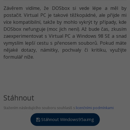
Závěrem vidíme, že DOSbox si vede lépe a měl by
postačit. Virtual PC je takové těžkopádné, ale přijde mi
více kompatibilní, takže by mohlo vykrýt ty případy, kde
DOSbox nefunguje (moc jich není). Až bude čas, zkusím
zaexperimentovat s Virtual PC a Windows 98 SE a snad
vymyslím lepší cestu s přenosem souborů. Pokud máte
nějaké dotazy, námitky, pochvaly či kritiku, využijte
formulář níže.
Stáhnout
Stažením následujícího souboru souhlasíš s
licenčními podmínkami
Stáhnout Windows95a.img