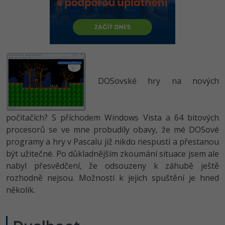
-80%
Vývojář mobilních aplikací
Python
Digitální gramotnost
HTML5, CSS3, Bootstrap, SEO
PHP
-80%
-30%
Specialista na AI a bigdata
JavaScript
Marketing
SQL a databáze
JavaScript
-80%
C# Game developer
PHP
WordPress
Testování a verzování
Python
-80%
-30%
Webdesigner
C++
DOSovské hry na nových
SEO
UML a návrhové vzory
HTML / CSS
-80%
Tester
Swift
UX
React
UML a návrhové vzory
počítačích? S příchodem Windows Vista a 64 bitových
-80%
Systémový administrátor
Kotlin
procesorů se ve mne probudily obavy, že mé DOSové
Business
Spring
MySQL/MariaDB
programy a hry v Pascalu již nikdo nespustí a přestanou
-80%
-25%
Grafik / UX/UI návrhář
C
Kryptoměny
být užitečné. Po důkladnějším zkoumání situace jsem ale
ASP.NET MVC
MS-SQL
nabyl přesvědčení, že odsouzeny k záhubě ještě
-30%
3D grafik
VB.NET
Copywriting
rozhodně nejsou. Možností k jejich spuštění je hned
Django
SQLite
několik.
-80%
Projektový manažer
SQL
MS Office
Best practices
-80%
Databázový analytik
Návrh SW
Google Dokumenty