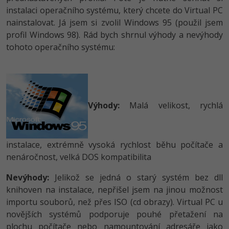
instalaci operačního systému, který chcete do Virtual PC
nainstalovat. Já jsem si zvolil Windows 95 (použil jsem
profil Windows 98). Rád bych shrnul výhody a nevýhody
tohoto operačního systému:
Výhody:
Malá velikost, rychlá
instalace, extrémně vysoká rychlost běhu počítače a
nenáročnost, velká DOS kompatibilita
Nevýhody:
Jelikož se jedná o starý systém bez dll
knihoven na instalace, nepřišel jsem na jinou možnost
importu souborů, než přes ISO (cd obrazy). Virtual PC u
novějších systémů podporuje pouhé přetažení na
plochu počítače nebo namountování adresáře jako