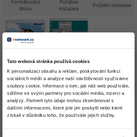
Formátování
Počátek
Průběh instalace
disku
instalace
Oldschool
Tato webová stránka používá cookies
Bootování
rulezzz
K personalizaci obsahu a reklam, poskytování funkcí
sociálních médií a analýze naší návštěvnosti využíváme
Teď nastává hlavní a již zmíněný problém - jak
soubory cookie. Informace o tom, jak náš web používáte,
hry/programy do počítače dostat? Já jsem to vyřešil
sdílíme se svými partnery pro sociální média, inzerci a
vytvořením ISO souboru a to s použitím programů
analýzy. Partneři tyto údaje mohou zkombinovat s
Power ISO nebo Magic ISO. Nejsou sice zadarmo, ale
dalšími informacemi, které jste jim poskytli nebo které
také nejsou časově omezeny a oba umožňují v DEMO
získali v důsledku toho, že používáte jejich služby.
verzi vytvořit obraz CD disku o velikosti až 350 Mb, což
nám bohatě stačí. Všechen potřebný software jsem si
tedy zkopíroval do složky, udělal z ní ISO (jednoduše