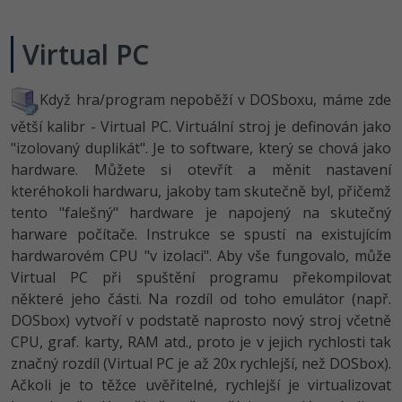
Ostatní
Virtual PC
Fórum
Když hra/program nepoběží v DOSboxu, máme zde
větší kalibr - Virtual PC. Virtuální stroj je definován jako
"izolovaný duplikát". Je to software, který se chová jako
hardware. Můžete si otevřít a měnit nastavení
kteréhokoli hardwaru, jakoby tam skutečně byl, přičemž
tento "falešný" hardware je napojený na skutečný
harware počítače. Instrukce se spustí na existujícím
hardwarovém CPU "v izolaci". Aby vše fungovalo, může
Virtual PC při spuštění programu překompilovat
některé jeho části. Na rozdíl od toho emulátor (např.
DOSbox) vytvoří v podstatě naprosto nový stroj včetně
CPU, graf. karty, RAM atd., proto je v jejich rychlosti tak
značný rozdíl (Virtual PC je až 20x rychlejší, než DOSbox).
Ačkoli je to těžce uvěřitelné, rychlejší je virtualizovat