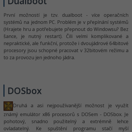
Dualboot
-41%
Copywriter
Algoritmy
Time management
První možností je tzv. dualboot - více operačních
systémů na jednom PC. Problém je v přepínání systémů
-10%
WordPress specialista
Umělá inteligence (AI)
Windows
(Hrajete hru a potřebujete přepnout do Windowsu? Bez
šance, je nutný restart). Čili velmi komplikované a
SEO specialista
Pro děti
Linux
nepraktické, ale funkční, protože i dvoujádrové 64bitové
procesory jsou schopné pracovat v 32bitovém režimu a
Více
Sítě
to za provozu jen jednoho jádra.
Fórum
Kybernetická bezpečnost
Elektronický podpis
DOSbox
Fórum
Druhá a asi nejpoužívanější možnost je využít
Kurzy designu
známý emulátor x86 procesorů s DOSem - DOSbox. Je
pohotový, snadno použitelný a extrémně lehce
-80%
HTML/CSS
Příběhy absolventů
ovladatelný. Ke spuštění programu stačí myší