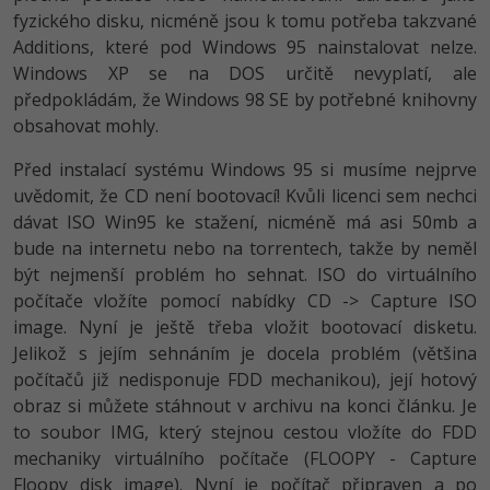
fyzického disku, nicméně jsou k tomu potřeba takzvané
Additions, které pod Windows 95 nainstalovat nelze.
Windows XP se na DOS určitě nevyplatí, ale
předpokládám, že Windows 98 SE by potřebné knihovny
obsahovat mohly.
Před instalací systému Windows 95 si musíme nejprve
uvědomit, že CD není bootovací! Kvůli licenci sem nechci
dávat ISO Win95 ke stažení, nicméně má asi 50mb a
bude na internetu nebo na torrentech, takže by neměl
být nejmenší problém ho sehnat. ISO do virtuálního
počítače vložíte pomocí nabídky CD -> Capture ISO
image. Nyní je ještě třeba vložit bootovací disketu.
Jelikož s jejím sehnáním je docela problém (většina
počítačů již nedisponuje FDD mechanikou), její hotový
obraz si můžete stáhnout v archivu na konci článku. Je
to soubor IMG, který stejnou cestou vložíte do FDD
mechaniky virtuálního počítače (FLOOPY - Capture
Floopy disk image). Nyní je počítač připraven a po