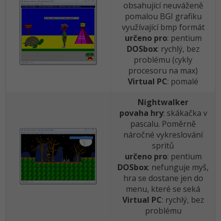
obsahující neuváženě
pomalou BGI grafiku
využívající bmp formát
určeno pro
: pentium
DOSbox
: rychlý, bez
problému (cykly
procesoru na max)
Virtual PC
: pomalé
Nightwalker
povaha hry
: skákačka v
pascalu. Poměrně
náročné vykreslování
spritů
určeno pro
: pentium
DOSbox
: nefunguje myš,
hra se dostane jen do
menu, které se seká
Virtual PC
: rychlý, bez
problému