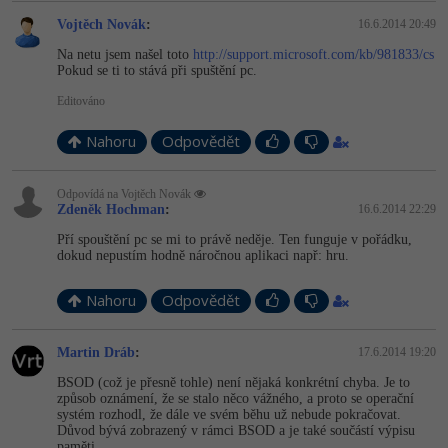
Vojtěch Novák
:
16.6.2014 20:49
Ostatní
Na netu jsem našel toto
http://support.microsoft.com/kb/981833/cs
Pokud se ti to stává při spuštění pc.
Fórum
Editováno
Nahoru
Odpovědět
Odpovídá na Vojtěch Novák
Zdeněk Hochman
:
16.6.2014 22:29
Pří spouštění pc se mi to právě neděje. Ten funguje v pořádku,
dokud nepustím hodně náročnou aplikaci např: hru.
Nahoru
Odpovědět
Martin Dráb
:
17.6.2014 19:20
BSOD (což je přesně tohle) není nějaká konkrétní chyba. Je to
způsob oznámení, že se stalo něco vážného, a proto se operační
systém rozhodl, že dále ve svém běhu už nebude pokračovat.
Důvod bývá zobrazený v rámci BSOD a je také součástí výpisu
paměti.