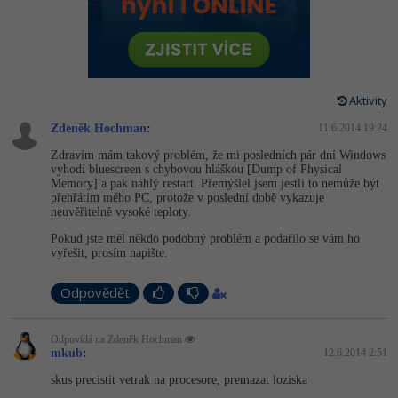
-80%
Vývojář mobilních aplikací
Python
Digitální gramotnost
HTML5, CSS3, Bootstrap, SEO
PHP
-80%
-30%
Specialista na AI a bigdata
JavaScript
Marketing
SQL a databáze
JavaScript
-80%
C# Game developer
PHP
Aktivity
WordPress
Testování a verzování
Python
Zdeněk Hochman
:
11.6.2014 19:24
-80%
-30%
Webdesigner
C++
SEO
Zdravím mám takový problém, že mi posledních pár dní Windows
UML a návrhové vzory
HTML / CSS
vyhodí bluescreen s chybovou hláškou [Dump of Physical
-80%
Tester
Swift
Memory] a pak náhlý restart. Přemýšlel jsem jestli to nemůže být
UX
přehřátím mého PC, protože v poslední době vykazuje
React
UML a návrhové vzory
neuvěřitelně vysoké teploty.
-80%
Systémový administrátor
Kotlin
Business
Pokud jste měl někdo podobný problém a podařilo se vám ho
Spring
MySQL/MariaDB
vyřešit, prosím napište.
-80%
-25%
Grafik / UX/UI návrhář
C
Kryptoměny
ASP.NET MVC
MS-SQL
Odpovědět
-30%
3D grafik
VB.NET
Copywriting
Django
SQLite
Odpovídá na Zdeněk Hochman
-80%
Projektový manažer
SQL
MS Office
mkub
:
12.6.2014 2:51
Best practices
skus precistit vetrak na procesore, premazat loziska
-80%
Databázový analytik
Návrh SW
Google Dokumenty