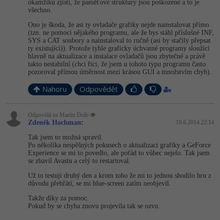
okamžiku zjistí, že paměťové struktury jsou poškozené a to je
všechno.
Ono je škoda, že asi ty ovladače grafiky nejde nainstalovat přímo
(tzn. ne pomocí nějakého programu, ale že bys stáhl příslušné INF,
SYS a CAT soubory a nainstaloval to ručně (asi by stačily přepsat
ty existující)). Protože tyhle graficky úchvatné programy sloužící
hlavně na aktualizace a instalace ovladačů jsou zbytečné a právě
takto nestabilní (chci říci, že jsem u tohoto typu programu často
pozoroval přímou úměrnost mezi krásou GUI a množstvím chyb).
Nahoru
Odpovědět
Odpovídá na Martin Dráb
Zdeněk Hochman
:
19.6.2014 22:14
Tak jsem to možná spravil.
Po několika nespěšných pokusech o aktualizaci grafiky a GeForce
Experience se mi to povedlo, ale pořád to vůbec nejelo. Tak jsem
se zbavil Avastu a celý to restartoval.
Už to testuji druhý den a krom toho že mi to jednou shodilo hru z
důvodu přehřátí, se mi blue-screen zatím neobjevil.
Takže díky za pomoc.
Pokud by se chyba znovu projevila tak se ozvu.