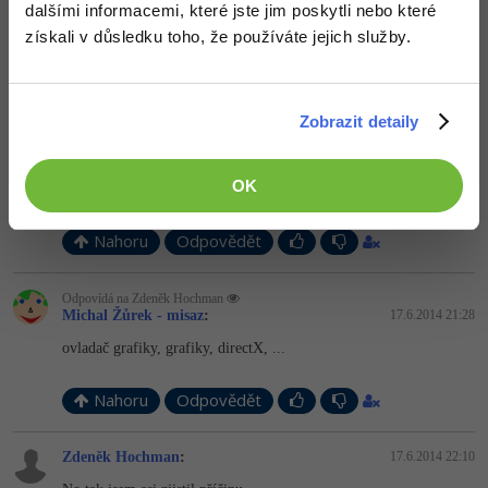
dalšími informacemi, které jste jim poskytli nebo které
získali v důsledku toho, že používáte jejich služby.
Odpovídá na Martin Dráb
Zdeněk Hochman
:
17.6.2014 20:51
Díky, zkusím odinstalovat Avast a ten Microsoft Security
Zobrazit detaily
Essentials
mám taky, a ještě zkusím teda ty ovladače.
A vyvolat se mi to podaří, ale paradoxně mi ten počítač hodil
tenhle bluescreen poprvé u Watch Dogs jak jsi zjistil a od té doby
OK
mi to hází i u jiných her.
Nahoru
Odpovědět
Odpovídá na Zdeněk Hochman
Michal Žůrek - misaz
:
17.6.2014 21:28
ovladač grafiky, grafiky, directX, ...
Nahoru
Odpovědět
Zdeněk Hochman
:
17.6.2014 22:10