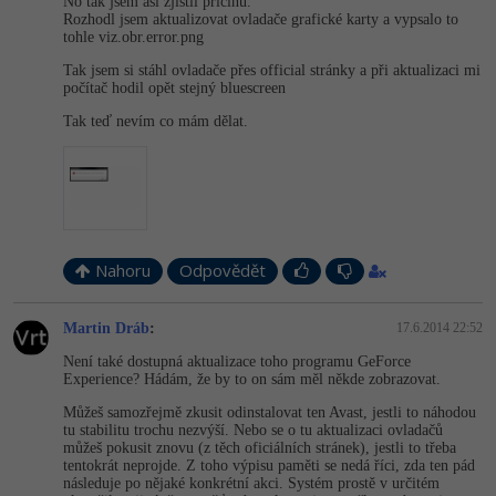
No tak jsem asi zjistil příčinu.
Rozhodl jsem aktualizovat ovladače grafické karty a vypsalo to
tohle viz.obr.error.png
Tak jsem si stáhl ovladače přes official stránky a při aktualizaci mi
počítač hodil opět stejný bluescreen
Tak teď nevím co mám dělat.
Nahoru
Odpovědět
Martin Dráb
:
17.6.2014 22:52
Není také dostupná aktualizace toho programu GeForce
Experience? Hádám, že by to on sám měl někde zobrazovat.
Můžeš samozřejmě zkusit odinstalovat ten Avast, jestli to náhodou
tu stabilitu trochu nezvýší. Nebo se o tu aktualizaci ovladačů
můžeš pokusit znovu (z těch oficiálních stránek), jestli to třeba
tentokrát neprojde. Z toho výpisu paměti se nedá říci, zda ten pád
následuje po nějaké konkrétní akci. Systém prostě v určitém