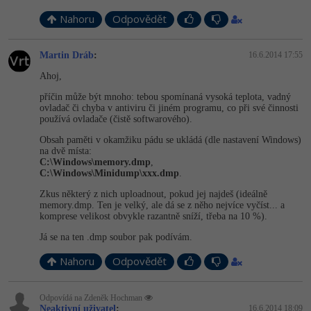
Nahoru
Odpovědět
-41%
Copywriter
Algoritmy
Time management
-10%
Martin Dráb
:
16.6.2014 17:55
WordPress specialista
Umělá inteligence (AI)
Windows
Ahoj,
SEO specialista
Pro děti
Linux
příčin může být mnoho: tebou spomínaná vysoká teplota, vadný
ovladač či chyba v antiviru či jiném programu, co při své činnosti
používá ovladače (čistě softwarového).
Více
Sítě
Obsah paměti v okamžiku pádu se ukládá (dle nastavení Windows)
na dvě místa:
Fórum
Kybernetická bezpečnost
C:\Windows\me­mory.dmp
,
C:\Windows\Mi­nidump\xxx.dmp
.
Elektronický podpis
Zkus některý z nich uploadnout, pokud jej najdeš (ideálně
memory.dmp. Ten je velký, ale dá se z něho nejvíce vyčíst... a
komprese velikost obvykle razantně sníží, třeba na 10 %).
Fórum
Já se na ten .dmp soubor pak podívám.
Nahoru
Odpovědět
Kurzy designu
-80%
HTML/CSS
Příběhy absolventů
Odpovídá na Zdeněk Hochman
Neaktivní uživatel
:
16.6.2014 18:09