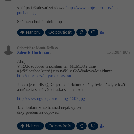
-80%
Blog
Photoshop
stačí preinštalovať windows:
http://www.mojestarosti.cz/…-
pocitac.jpg
Kariéra
-80%
Adobe Illustrator
Skús sem hodiť minidump.
Pro firmy
-30%
Nahoru
Odpovědět
Adobe Lightroom
-15%
Odpovídá na Martin Dráb
Adobe XD
Zdeněk Hochman
:
16.6.2014 19:49
-25%
Ahoj,
Adobe InDesign
V RAR souboru ti posílám ten MEMORY.dmp
a ještě soubor který jsem našel v C:\Windows\Minidump
http://ulozto.cz/…y/memory-rar
Adobe After Effects
Jenom je mi divný, že poslední datum změny bylo někdy v květnu
-80%
a mě se ta samá věc dneska stala znova.
Blender
http://www.ngohq.com/…img_1507.jpg
Inkscape
Tak doufám že se to snad nějak vyřeší.
díky předem za odpověď.
-80%
Fotografování
Nahoru
Odpovědět
Video