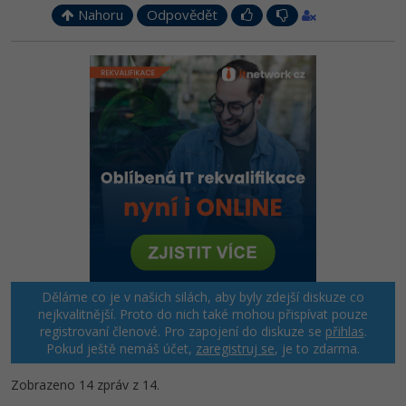
Nahoru
Odpovědět
Děláme co je v našich silách, aby byly zdejší diskuze co
nejkvalitnější. Proto do nich také mohou přispívat pouze
registrovaní členové. Pro zapojení do diskuze se
přihlas
.
Pokud ještě nemáš účet,
zaregistruj se
, je to zdarma.
Zobrazeno 14 zpráv z 14.