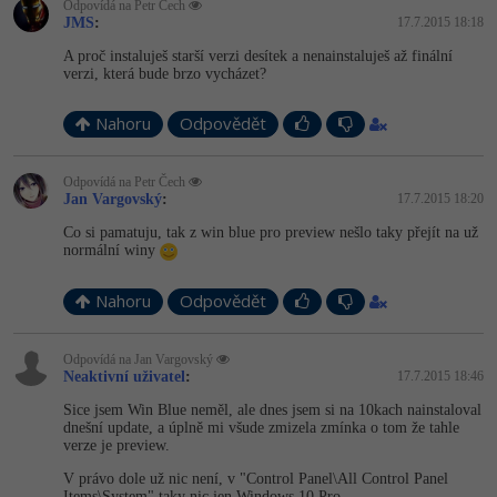
Odpovídá na Petr Čech
JMS
:
17.7.2015 18:18
-41%
Copywriter
Algoritmy
Time management
A proč instaluješ starší verzi desítek a nenainstaluješ až finální
verzi, která bude brzo vycházet?
-10%
WordPress specialista
Umělá inteligence (AI)
Windows
Nahoru
Odpovědět
SEO specialista
Pro děti
Linux
Odpovídá na Petr Čech
Více
Jan Vargovský
:
17.7.2015 18:20
Sítě
Co si pamatuju, tak z win blue pro preview nešlo taky přejít na už
normální winy
Fórum
Kybernetická bezpečnost
Nahoru
Odpovědět
Elektronický podpis
Fórum
Odpovídá na Jan Vargovský
Neaktivní uživatel
:
17.7.2015 18:46
Sice jsem Win Blue neměl, ale dnes jsem si na 10kach nainstaloval
Kurzy designu
dnešní update, a úplně mi všude zmizela zmínka o tom že tahle
verze je preview.
-80%
HTML/CSS
Příběhy absolventů
V právo dole už nic není, v "Control Panel\All Control Panel
Items\System" taky nic jen Windows 10 Pro.