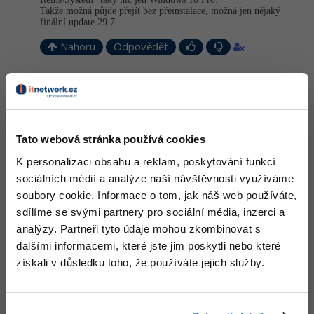
-80%
Takže možná půjde přejít bez přeinstalace, možná jen nějaký
Blog
Photoshop
finální update 29.7.
Kariéra
-80%
Nahoru
Odpovědět
Adobe Illustrator
Pro firmy
-30%
Adobe Lightroom
Odpovídá na JMS
Petr Čech
:
17.7.2015 21:18
-15%
Adobe XD
Protože nemám z čeho upgradovat.
Tato webová stránka používá cookies
-25%
Nahoru
Odpovědět
Adobe InDesign
K personalizaci obsahu a reklam, poskytování funkcí
sociálních médií a analýze naší návštěvnosti využíváme
Petr Čech
:
17.7.2015 21:19
Adobe After Effects
soubory cookie. Informace o tom, jak náš web používáte,
Otázka je spíš takováto: nabootuje to za 10 dní? Jedu totiž na
-80%
týden pryč, kde nebudu mít internet, tak potom jim můžu napsat
sdílíme se svými partnery pro sociální média, inzerci a
Blender
na support...
analýzy. Partneři tyto údaje mohou zkombinovat s
Inkscape
dalšími informacemi, které jste jim poskytli nebo které
Nahoru
Odpovědět
získali v důsledku toho, že používáte jejich služby.
-80%
Fotografování
Petr Čech
:
25.7.2015 20:33
Už to mám, vypadá to, že to funguje, i když by nemělo:
Video
cmd jako administrátor