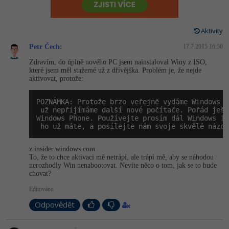
-80%
Vývojář mobilních aplikací
Python
Digitální gramotnost
HTML5, CSS3, Bootstrap, SEO
PHP
-80%
-30%
Specialista na AI a bigdata
Aktivity
JavaScript
Marketing
SQL a databáze
JavaScript
Petr Čech
:
17.7.2015 16:50
-80%
C# Game developer
PHP
WordPress
Zdravím, do úplně nového PC jsem nainstaloval Winy z ISO,
Testování a verzování
Python
které jsem měl stažemé už z dřívějška. Problém je, že nejde
-80%
-30%
Webdesigner
aktivovat, protože:
C++
SEO
UML a návrhové vzory
HTML / CSS
-80%
POZNÁMKA: Protože brzo veřejně vydáme Windows 
1
Tester
Swift
UX
 už nepřijímáme další nové počítače. Pořád ješt
React
UML a návrhové vzory
Windows Phone. Používejte prosím dál Windows 
10
-80%
 ho už máte, a posílejte nám svoje skvělé názor
Systémový administrátor
Kotlin
Business
Spring
MySQL/MariaDB
-80%
z insider.windows.com
-25%
Grafik / UX/UI návrhář
C
Kryptoměny
To, že to chce aktivaci mě netrápí, ale trápí mě, aby se náhodou
ASP.NET MVC
MS-SQL
nerozhodly Win nenabootovat. Nevíte něco o tom, jak se to bude
chovat?
-30%
3D grafik
VB.NET
Copywriting
Django
SQLite
Editováno
-80%
Projektový manažer
SQL
MS Office
Odpovědět
Best practices
-80%
Databázový analytik
Návrh SW
Google Dokumenty