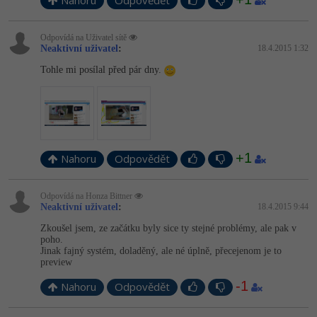
Nahoru
Odpovědět
Odpovídá na Uživatel sítě
Neaktivní uživatel
:
18.4.2015 1:32
Tohle mi posílal před pár dny.
+1
Nahoru
Odpovědět
Odpovídá na Honza Bittner
Neaktivní uživatel
:
18.4.2015 9:44
Zkoušel jsem, ze začátku byly sice ty stejné problémy, ale pak v
poho.
Jinak fajný systém, doladěný, ale né úplně, přecejenom je to
preview
-1
Nahoru
Odpovědět