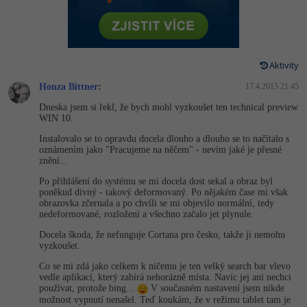
-80%
Vývojář mobilních aplikací
Python
Digitální gramotnost
HTML5, CSS3, Bootstrap, SEO
PHP
-80%
-30%
Specialista na AI a bigdata
JavaScript
Marketing
SQL a databáze
JavaScript
Aktivity
-80%
C# Game developer
PHP
WordPress
Honza Bittner
:
17.4.2015 21:45
Testování a verzování
Python
-80%
-30%
Webdesigner
Dneska jsem si řekl, že bych mohl vyzkoušet ten technical preview
C++
SEO
WIN 10.
UML a návrhové vzory
HTML / CSS
-80%
Tester
Instalovalo se to opravdu docela dlouho a dlouho se to načítalo s
Swift
UX
oznámením jako "Pracujeme na něčem" - nevím jaké je přesné
React
UML a návrhové vzory
znění...
-80%
Systémový administrátor
Kotlin
Business
Po přihlášení do systému se mi docela dost sekal a obraz byl
Spring
MySQL/MariaDB
poněkud divný - takový deformovaný. Po nějakém čase mi však
-80%
-25%
Grafik / UX/UI návrhář
obrazovka zčernala a po chvíli se mi objevilo normální, tedy
C
Kryptoměny
nedeformované, rozložení a všechno začalo jet plynule.
ASP.NET MVC
MS-SQL
-30%
3D grafik
Docela škoda, že nefunguje Cortana pro česko, takže ji nemohu
VB.NET
Copywriting
vyzkoušet.
Django
SQLite
-80%
Projektový manažer
Co se mi zdá jako celkem k ničemu je ten velký search bar vlevo
SQL
MS Office
vedle aplikací, který zabírá nehorázně místa. Navíc jej ani nechci
Best practices
používat, protože bing...
V současném nastavení jsem nikde
-80%
Databázový analytik
možnost vypnutí nenašel. Teď koukám, že v režimu tablet tam je
Návrh SW
Google Dokumenty