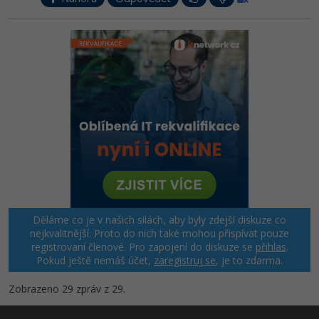
Děláme co je v našich silách, aby byly zdejší diskuze co
nejkvalitnější. Proto do nich také mohou přispívat pouze
registrovaní členové. Pro zapojení do diskuze se
přihlas
.
Pokud ještě nemáš účet,
zaregistruj se
, je to zdarma.
Zobrazeno 29 zpráv z 29.