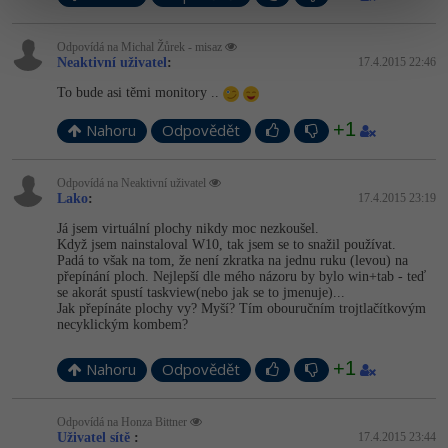
Odpovídá na Michal Žůrek - misaz
Neaktivní uživatel
:
17.4.2015 22:46
To bude asi těmi monitory ..
+1
Nahoru
Odpovědět
Odpovídá na Neaktivní uživatel
Lako
:
17.4.2015 23:19
Já jsem virtuální plochy nikdy moc nezkoušel.
Když jsem nainstaloval W10, tak jsem se to snažil používat.
Padá to však na tom, že není zkratka na jednu ruku (levou) na
přepínání ploch. Nejlepší dle mého názoru by bylo win+tab - teď
se akorát spustí taskview(nebo jak se to jmenuje)...
Jak přepínáte plochy vy? Myší? Tím obouručním trojtlačítkovým
necyklickým kombem?
+1
Nahoru
Odpovědět
Odpovídá na Honza Bittner
Uživatel sítě
:
17.4.2015 23:44