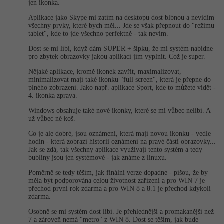
jen ikonka.
-41%
Copywriter
Aplikace jako Skype mi zatím na desktopu dost blbnou a nevidím
Algoritmy
Time management
všechny prvky, které bych měl... Jde se však přepnout do "režimu
tablet", kde to jde všechno perfektně - tak nevím.
-10%
WordPress specialista
Umělá inteligence (AI)
Windows
Dost se mi líbí, když dám SUPER + šipku, že mi systém nabídne
pro zbytek obrazovky jakou aplikací jím vyplnit. Což je super.
SEO specialista
Pro děti
Linux
Nějaké aplikace, kromě ikonek zavřít, maximalizovat,
minimalizovat mají také ikonku "full screen", která je přepne do
plného zobrazení. Jako např. aplikace Sport, kde to můžete vidět -
Více
Sítě
4. ikonka zprava.
Windows obsahuje také nové ikonky, které se mi vůbec nelíbí. A
Fórum
Kybernetická bezpečnost
už vůbec né koš.
Co je ale dobré, jsou oznámení, která mají novou ikonku - vedle
Elektronický podpis
hodin - která zobrazí historii oznámení na pravé části obrazovky...
Jak se zdá, tak všechny aplikace využívají tento systém a tedy
bubliny jsou jen systémové - jak známe z linuxu.
Fórum
Poměrně se tedy těším, jak finální verze dopadne - píšou, že by
měla být podporována celou životnost zařízení a pro WIN 7 je
přechod první rok zdarma a pro WIN 8 a 8.1 je přechod kdykoli
Kurzy designu
zdarma.
-80%
HTML/CSS
Osobně se mi systém dost líbí. Je přehlednější a promakanější než
Příběhy absolventů
7 a zároveň nemá "metro" z WIN 8. Dost se těším, jak bude