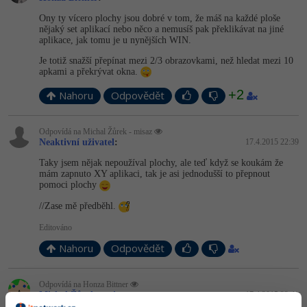
Ony ty vícero plochy jsou dobré v tom, že máš na každé ploše
nějaký set aplikací nebo něco a nemusíš pak překlikávat na jiné
aplikace, jak tomu je u nynějších WIN.
Je totiž snažší přepínat mezi 2/3 obrazovkami, než hledat mezi 10
apkami a překrývat okna.
+2
Nahoru
Odpovědět
Odpovídá na Michal Žůrek - misaz
Neaktivní uživatel
:
17.4.2015 22:39
Taky jsem nějak nepoužíval plochy, ale teď když se koukám že
mám zapnuto XY aplikaci, tak je asi jednodušší to přepnout
pomoci plochy
//Zase mě předběhl.
Editováno
Nahoru
Odpovědět
Odpovídá na Honza Bittner
Michal Žůrek - misaz
:
17.4.2015 22:41