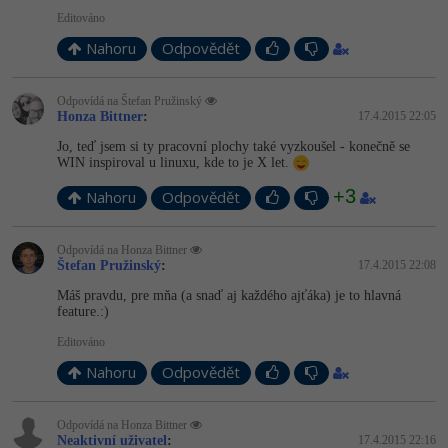
Editováno
Ostatní
Nahoru
Odpovědět
Fórum
Odpovídá na Štefan Pružinský
Honza Bittner
:
17.4.2015 22:05
Jo, teď jsem si ty pracovní plochy také vyzkoušel - konečně se
WIN inspiroval u linuxu, kde to je X let.
+3
Nahoru
Odpovědět
Odpovídá na Honza Bittner
Štefan Pružinský
:
17.4.2015 22:08
Máš pravdu, pre mňa (a snaď aj každého ajťáka) je to hlavná
feature.:)
Editováno
Nahoru
Odpovědět
Odpovídá na Honza Bittner
Neaktivní uživatel
:
17.4.2015 22:16