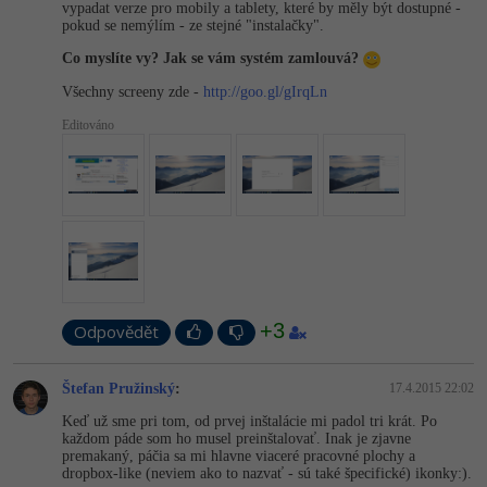
vypadat verze pro mobily a tablety, které by měly být dostupné -
-80%
Blog
Photoshop
pokud se nemýlím - ze stejné "instalačky".
Co myslíte vy? Jak se vám systém zamlouvá?
Kariéra
-80%
Adobe Illustrator
Všechny screeny zde -
http://goo.gl/gIrqLn
Pro firmy
-30%
Adobe Lightroom
Editováno
-15%
Adobe XD
-25%
Adobe InDesign
Adobe After Effects
-80%
+3
Blender
Odpovědět
Inkscape
Štefan Pružinský
:
17.4.2015 22:02
-80%
Keď už sme pri tom, od prvej inštalácie mi padol tri krát. Po
Fotografování
každom páde som ho musel preinštalovať. Inak je zjavne
premakaný, páčia sa mi hlavne viaceré pracovné plochy a
dropbox-like (neviem ako to nazvať - sú také špecifické) ikonky:).
Video