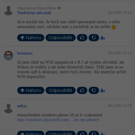
Odpovídá na Honza Bittner
Neaktivní uživatel
:
18.4.2015 10:52
Já to myslel tak, že bych tam chtěl samostatné metro, a nebo
samostatný start, míchání start a kachliček se mi nelíbí
Nahoru
Odpovědět
krouma
:
29.4.2015 21:27
Já jsem chtěl na W10 uprgadovat z 8.1 až vyjdou oficiálně, ale
Wokna se rozbily a tak mám (konečně) linux. Těšil jsem se na
vrácení zpět k desktopu, metro bylo hrozný. Ale známým určitě
W10 doporučím.
Nahoru
Odpovědět
solta
:
30.4.2015 13:29
mimochodem mindows phone 10 uz k vyzkouseni
http://windows.microsoft.com/…for-me-phone?…
Nahoru
Odpovědět