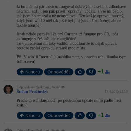
Já ho měl asi pár měsíců, fungoval dobře(žádné sekání, zdlouhavé
načítaní, atd..), jen pak přišel "opravný" update, a vše mi padlo,
tak jsem ho smazal a už neinstaloval. Ten koš je opravdu hnusný,
když jsem win10 měl tak ještě byl jiný(sice už změněný, ale ne
takhle hnusně).
Jinak někde jsem četl že prý Cortana už funguje pro ČR, teda
nefunguje v češtině, ale v angličtině.
To vyhledávání mi taky vadilo, a doufám že to nějak upraví,
protože zabírá opravdu strašně moc místa.
PS: V win10 "metro" je(nabídka start, v pravém rohu ikonka typu
full screen)
+1
Nahoru
Odpovědět
Odpovídá na Neaktivní uživatel
Štefan Pružinský
:
17.4.2015 22:19
Presne tá istá skúsenosť, po poslednom update mi to padlo tretí
krát.:(
+1
Nahoru
Odpovědět
Odpovídá na Neaktivní uživatel