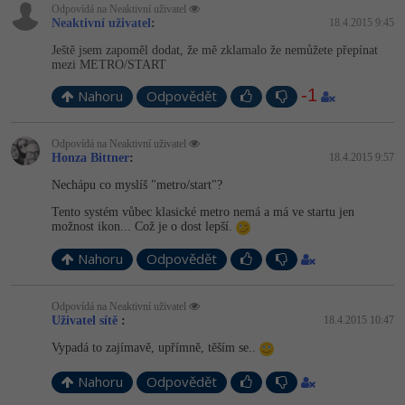
Odpovídá na Neaktivní uživatel
Neaktivní uživatel
:
18.4.2015 9:45
Ještě jsem zapoměl dodat, že mě zklamalo že nemůžete přepínat
mezi METRO/START
-1
Nahoru
Odpovědět
Odpovídá na Neaktivní uživatel
Honza Bittner
:
18.4.2015 9:57
Nechápu co myslíš "metro/start"?
Tento systém vůbec klasické metro nemá a má ve startu jen
možnost ikon... Což je o dost lepší.
Nahoru
Odpovědět
Odpovídá na Neaktivní uživatel
Uživatel sítě
:
18.4.2015 10:47
Vypadá to zajímavě, upřímně, těším se..
Nahoru
Odpovědět