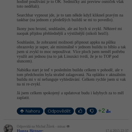
hodině používání je to OK. Sedmičky ani preview osmiček však
toto nedělali).
Searchbar vypnout jde, je to tam někde když klikneš pravým na
taskbar (na jednom z předešlých buildů se mi to povedlo).
Ikony jsou hrozní, souhlasím, ale asi bych si zvykl. Některé mi
naopak přijdou přehlednější a výstižnější (nikoli hezčí).
Souhlasím, že zobrazení možnosti připnout appku na půlku
obrazovky je super, ale minimálně v jednom buildu to blblo a tak
jsem si zvykl to moc nepoužívat. Více ploch jsem neměl potřebu
využít ani jednou (na to jak Linuxáci tvrdí, že je to TOP pod
sluncem).
Nabídka start je teď v posledním buildu celkem v pohodě, ale v
tom předchozím byla strašně zalagovaná. Na oplátku v aktuálním
buildu mi v ní nefunguje vyhledávání. Celkem rychle jsem si vak
na ni re-zvykl.
Já jsem celkem spokojený a updatovat budu i kdybych za to měl
zaplatit.
+2
Nahoru
Odpovědět
Odpovídá na Michal Žůrek - misaz
Honza Bittner
:
17.4.2015 22:37