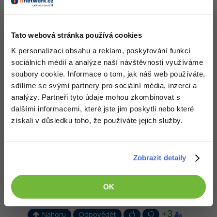
tak nebudeš přepínat okna, ale budeš překrývat plochy, moc v tom
nevidím rozdíl. Přijde mi jednoduší mít vše na jedné ploše (ano
není to sice roztřízené, ale to by můj mozek musel přemýšlet nad
další činností) a vybírat na taskbaru. Přijde mi jednoduší kliknout
Tato webová stránka používá cookies
co chci zobrazit.
K personalizaci obsahu a reklam, poskytování funkcí
sociálních médií a analýze naší návštěvnosti využíváme
soubory cookie. Informace o tom, jak náš web používáte,
sdílíme se svými partnery pro sociální média, inzerci a
analýzy. Partneři tyto údaje mohou zkombinovat s
+1
Nahoru
Odpovědět
dalšími informacemi, které jste jim poskytli nebo které
získali v důsledku toho, že používáte jejich služby.
Odpovídá na Neaktivní uživatel
Michal Žůrek - misaz
:
17.4.2015 22:42
tak jsem tedy asi divný, s plochami je to pro mě sice roztříděnější,
Zobrazit detaily
ale určitě pracnější a náročnější.
pravdou taky je že používám více monitorů, možná mi ty plochy
nechybí díky tomu.
OK
Editováno
+3
Nahoru
Odpovědět