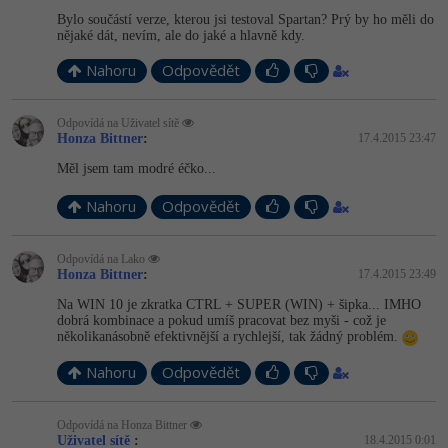
Bylo součástí verze, kterou jsi testoval Spartan? Prý by ho měli do
nějaké dát, nevím, ale do jaké a hlavně kdy.
Nahoru
Odpovědět
Odpovídá na Uživatel sítě
Honza Bittner
:
17.4.2015 23:47
Měl jsem tam modré éčko...
Nahoru
Odpovědět
Odpovídá na Lako
Honza Bittner
:
17.4.2015 23:49
Na WIN 10 je zkratka CTRL + SUPER (WIN) + šipka... IMHO
dobrá kombinace a pokud umíš pracovat bez myši - což je
několikanásobně efektivnější a rychlejší, tak žádný problém.
Nahoru
Odpovědět
Odpovídá na Honza Bittner
Uživatel sítě
:
18.4.2015 0:01