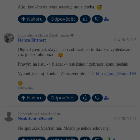
A jo, koukám na tvoje screeny, moje chyba.
Nahoru
Odpovědět
Odpovídá na Michal Žůrek - misaz
Honza Bittner
:
18.4.2015 0:25
Objevil jsem jak skrýt, nebo zobrazit jen tu ikonku, vyhledávání -
což je bez toho boží...
Pravým na lištu -> hledat -> zakázáno / zobrazit ikonu hledání
Vypnul jsem aj ikonku "Zobrazení úloh" ->
http://goo.gl/ZuomDN
Editováno
Nahoru
Odpovědět
Odpovídá na Uživatel sítě
Neaktivní uživatel
:
18.4.2015 1:28
No spolužák Spartan má. Možná je někde schovaný.
+1