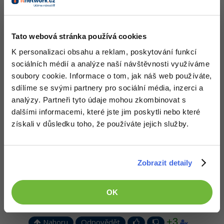
Nahoru
Odpovědět
-80%
Blog
Photoshop
Odpovídá na mkub
Kariéra
-80%
Adobe Illustrator
Tato webová stránka používá cookies
Michal Štěpánek
:
6.5.2015 15:44
Pro firmy
To jo, já to myslel tak, že do domény musí být minimálně Pro.
K personalizaci obsahu a reklam, poskytování funkcí
-30%
Adobe Lightroom
sociálních médií a analýze naší návštěvnosti využíváme
Nahoru
Odpovědět
soubory cookie. Informace o tom, jak náš web používáte,
-15%
Adobe XD
sdílíme se svými partnery pro sociální média, inzerci a
Odpovídá na mkub
analýzy. Partneři tyto údaje mohou zkombinovat s
-25%
Michal Žůrek - misaz
Adobe InDesign
:
6.5.2015 17:20
dalšími informacemi, které jste jim poskytli nebo které
Windows 8.1 není nabízený v edici Ultimate, to byli sedmičky.
získali v důsledku toho, že používáte jejich služby.
Adobe After Effects
Nahoru
Odpovědět
-80%
Blender
Zobrazit detaily
Odpovídá na Peter Sidlovsky
Inkscape
Michal Žůrek - misaz
:
6.5.2015 17:21
Na připojení počítače do domény potřebuješ alespoň verzi 8.1 Pro
OK
-80%
Fotografování
nebo Enterprise.
+3
Video
Nahoru
Odpovědět