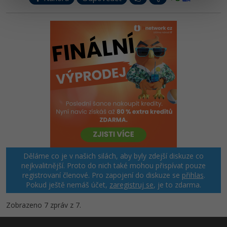
Ostatní
Fórum
Děláme co je v našich silách, aby byly zdejší diskuze co
nejkvalitnější. Proto do nich také mohou přispívat pouze
registrovaní členové. Pro zapojení do diskuze se
přihlas
.
Pokud ještě nemáš účet,
zaregistruj se
, je to zdarma.
Zobrazeno 7 zpráv z 7.