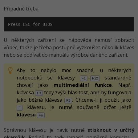
Případně třeba:
Press ESC for BIOS
U některých zařízení se nápověda nemusí zobrazit
vůbec, takže je třeba postupně vyzkoušet několik kláves
nebo se podívat do manuálu výrobce daného zařízení.
Aby to nebylo moc snadné, u některých
notebooků se klávesy
–
standardně
F1
F12
chovají jako
multimediální funkce
. Např.
klávesa
tedy zvýší hlasitost, aniž by fungovala
F3
jako běžná klávesa
. Chceme‑li ji použít jako
F3
klávesu, je nutné současně držet ještě
F
klávesu
.
Fn
Správnou klávesu je navíc nutné
stisknout v určitý
okamžik
. Reálně to tedy vypadá poměrně komicky –