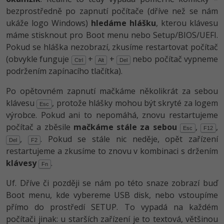
bezprostředně po zapnutí počítače (dříve než se nám
ukáže logo Windows)
hledáme hlášku
, kterou klávesu
máme stisknout pro Boot menu nebo Setup/BIOS/UEFI.
Pokud se hláška nezobrazí, zkusíme restartovat počítač
(obvykle funguje
+
+
nebo počítač vypneme
Ctrl
Alt
Del
podržením zapínacího tlačítka).
Po opětovném zapnutí mačkáme několikrát za sebou
klávesu
, protože hlášky mohou být skryté za logem
Esc
výrobce. Pokud ani to nepomáhá, znovu restartujeme
počítač a zběsile
mačkáme stále za sebou
,
,
Esc
F12
,
. Pokud se stále nic neděje, opět zařízení
Del
F2
restartujeme a zkusíme to znovu v kombinaci s držením
klávesy
.
Fn
Uf. Dříve či později se nám po této snaze zobrazí buď
Boot menu, kde vybereme USB disk, nebo vstoupíme
přímo do prostředí SETUP. To vypadá na každém
počítači jinak: u starších zařízení je to textová, většinou