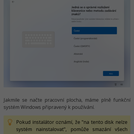
Jakmile se načte pracovní plocha, máme plně funkční
systém Windows připravený k používání.
Pokud instalátor oznámí, že "na tento disk nelze
systém nainstalovat", pomůže smazání všech