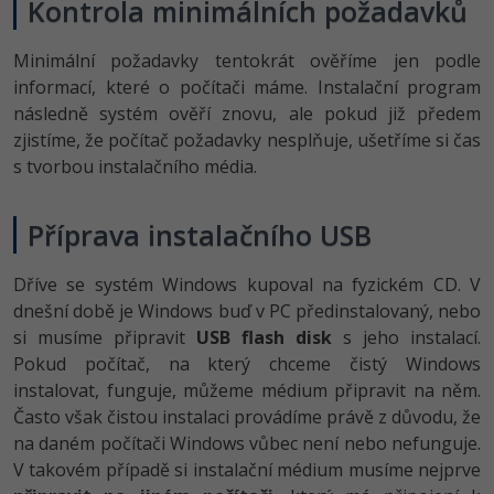
Kontrola minimálních požadavků
-80%
Blog
Photoshop
Minimální požadavky tentokrát ověříme jen podle
Kariéra
-80%
Adobe Illustrator
informací, které o počítači máme. Instalační program
Pro firmy
následně systém ověří znovu, ale pokud již předem
-30%
Adobe Lightroom
zjistíme, že počítač požadavky nesplňuje, ušetříme si čas
s tvorbou instalačního média.
-15%
Adobe XD
-25%
Příprava instalačního USB
Adobe InDesign
Dříve se systém Windows kupoval na fyzickém CD. V
Adobe After Effects
dnešní době je Windows buď v PC předinstalovaný, nebo
-80%
Blender
si musíme připravit
USB flash disk
s jeho instalací.
Pokud počítač, na který chceme čistý Windows
Inkscape
instalovat, funguje, můžeme médium připravit na něm.
Často však čistou instalaci provádíme právě z důvodu, že
-80%
Fotografování
na daném počítači Windows vůbec není nebo nefunguje.
V takovém případě si instalační médium musíme nejprve
Video