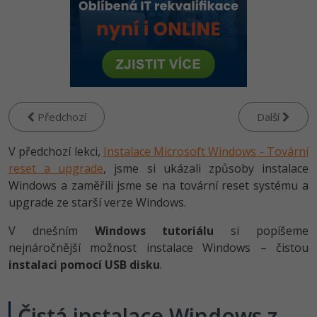
-80%
Vývojář mobilních aplikací
Python
Digitální gramotnost
HTML5, CSS3, Bootstrap, SEO
PHP
-80%
-30%
Specialista na AI a bigdata
JavaScript
Marketing
SQL a databáze
JavaScript
-80%
C# Game developer
PHP
WordPress
Testování a verzování
Python
-80%
-30%
Webdesigner
C++
SEO
Předchozí
Další
UML a návrhové vzory
HTML / CSS
-80%
Tester
Swift
UX
V předchozí lekci,
Instalace Microsoft Windows - Tovární
React
UML a návrhové vzory
reset a upgrade
, jsme si ukázali způsoby instalace
-80%
Systémový administrátor
Kotlin
Business
Windows a zaměřili jsme se na tovární reset systému a
Spring
MySQL/MariaDB
upgrade ze starší verze Windows.
-80%
-25%
Grafik / UX/UI návrhář
C
Kryptoměny
ASP.NET MVC
MS-SQL
V dnešním
Windows tutoriálu
si popíšeme
-30%
3D grafik
VB.NET
nejnáročnější možnost instalace Windows – čistou
Copywriting
Django
SQLite
instalaci pomocí USB disku
.
-80%
Projektový manažer
SQL
MS Office
Best practices
-80%
Čistá instalace Windows z
Databázový analytik
Návrh SW
Google Dokumenty