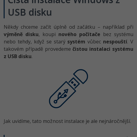
USB disku
-41%
Copywriter
Algoritmy
Time management
-10%
WordPress specialista
Někdy chceme začít úplně od začátku – například při
Umělá inteligence (AI)
Windows
výměně disku
, koupi
nového počítače
bez systému
SEO specialista
Pro děti
nebo tehdy, když se starý
systém
vůbec
nespouští
. V
Linux
takovém případě provedeme
čistou instalaci systému
Více
z USB disku
.
Sítě
Fórum
Kybernetická bezpečnost
Elektronický podpis
Fórum
Kurzy designu
Jak uvidíme, tato možnost instalace je ale nejnáročnější.
-80%
HTML/CSS
Příběhy absolventů