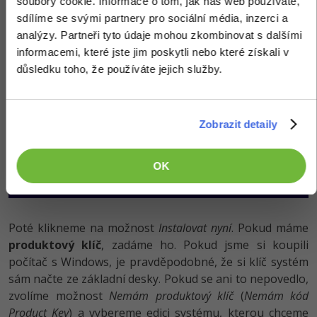
soubory cookie. Informace o tom, jak náš web používáte,
sdílíme se svými partnery pro sociální média, inzerci a
analýzy. Partneři tyto údaje mohou zkombinovat s dalšími
informacemi, které jste jim poskytli nebo které získali v
důsledku toho, že používáte jejich služby.
Zobrazit detaily
OK
Poté klikneme na možnost
Instalovat nyní
. Pokud máme
produktový klíč
, zadáme ho. Pokud jsme si koupili
počítač s Windows, je pravděpodobné, že si klíč systém
sám načte ze základní desky. Pokud se ani to nepovedlo,
zvolíme možnost
Nemám produktový klíč
(
Nemám kód
Product Key
) a vybereme edici systému, kterou chceme