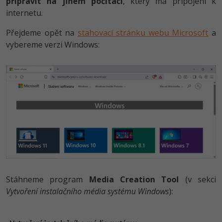
připravit na jiném počítači
, který má připojení k
internetu.
Ostatní
Přejdeme opět na
stahovací stránku webu Microsoft
a
vybereme verzi Windows:
Fórum
Stáhneme program
Media Creation Tool
(v sekci
Vytvoření instalačního média systému Windows
):