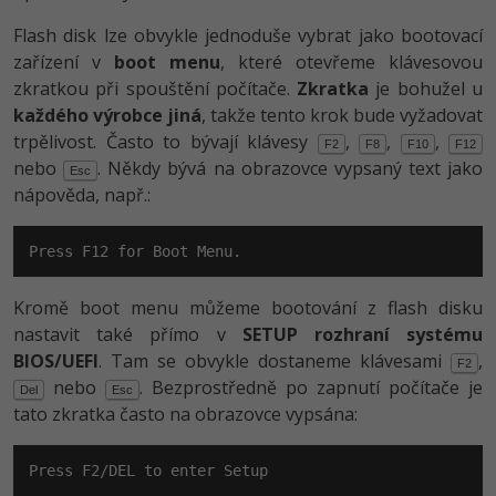
Flash disk lze obvykle jednoduše vybrat jako bootovací
zařízení v
boot menu
, které otevřeme klávesovou
zkratkou při spouštění počítače.
Zkratka
je bohužel u
každého výrobce jiná
, takže tento krok bude vyžadovat
trpělivost. Často to bývají klávesy
,
,
,
F2
F8
F10
F12
nebo
. Někdy bývá na obrazovce vypsaný text jako
Esc
nápověda, např.:
Press F12 for Boot Menu.
Kromě boot menu můžeme bootování z flash disku
nastavit také přímo v
SETUP rozhraní systému
BIOS/UEFI
. Tam se obvykle dostaneme klávesami
,
F2
nebo
. Bezprostředně po zapnutí počítače je
Del
Esc
tato zkratka často na obrazovce vypsána:
Press F2/DEL to enter Setup