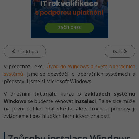
-80%
Vývojář mobilních aplikací
Python
Digitální gramotnost
HTML5, CSS3, Bootstrap, SEO
PHP
-80%
-30%
Specialista na AI a bigdata
JavaScript
Marketing
SQL a databáze
JavaScript
-80%
C# Game developer
PHP
WordPress
Testování a verzování
Python
-80%
-30%
Webdesigner
C++
SEO
Předchozí
Další
UML a návrhové vzory
HTML / CSS
-80%
Tester
Swift
UX
V předchozí lekci,
Úvod do Windows a světa operačních
React
UML a návrhové vzory
systémů
, jsme se dozvěděli o operačních systémech a
-80%
Systémový administrátor
Kotlin
Business
představili jsme si Microsoft Windows.
Spring
MySQL/MariaDB
-80%
-25%
Grafik / UX/UI návrhář
C
V dnešním
tutoriálu
kurzu o
základech systému
Kryptoměny
ASP.NET MVC
MS-SQL
Windows
se budeme věnovat
instalaci
. Ta se sice může
-30%
3D grafik
VB.NET
na první pohled zdát složitá, ale s trochou přípravy ji
Copywriting
Django
SQLite
zvládneme i bez hlubších technických znalostí.
-80%
Projektový manažer
SQL
MS Office
Best practices
-80%
Způsoby instalace Windows
Databázový analytik
Návrh SW
Google Dokumenty