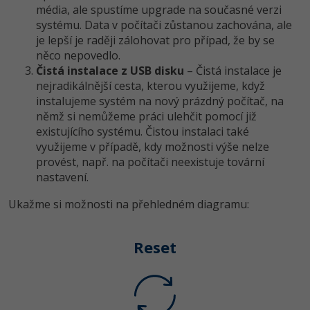
média, ale spustíme upgrade na současné verzi
-80%
Blog
Photoshop
systému. Data v počítači zůstanou zachována, ale
je lepší je raději zálohovat pro případ, že by se
Kariéra
-80%
Adobe Illustrator
něco nepovedlo.
Pro firmy
Čistá instalace z USB disku
– Čistá instalace je
-30%
Adobe Lightroom
nejradikálnější cesta, kterou využijeme, když
instalujeme systém na nový prázdný počítač, na
-15%
Adobe XD
němž si nemůžeme práci ulehčit pomocí již
existujícího systému. Čistou instalaci také
-25%
Adobe InDesign
využijeme v případě, kdy možnosti výše nelze
provést, např. na počítači neexistuje tovární
nastavení.
Adobe After Effects
Ukažme si možnosti na přehledném diagramu:
-80%
Blender
Inkscape
Reset
-80%
Fotografování
Video