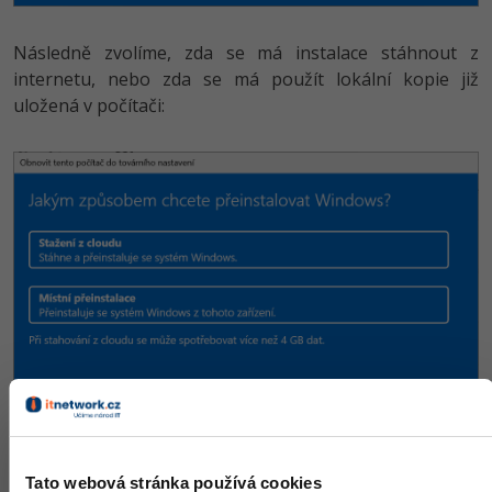
Následně zvolíme, zda se má instalace stáhnout z
internetu, nebo zda se má použít lokální kopie již
uložená v počítači:
Tato webová stránka používá cookies