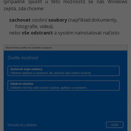
(případně
Spustit
u této možnosti) se nás Windows
zeptá, zda chceme:
zachovat
osobní
soubory
(například dokumenty,
fotografie, videa),
nebo
vše odstranit
a systém nainstalovat načisto: