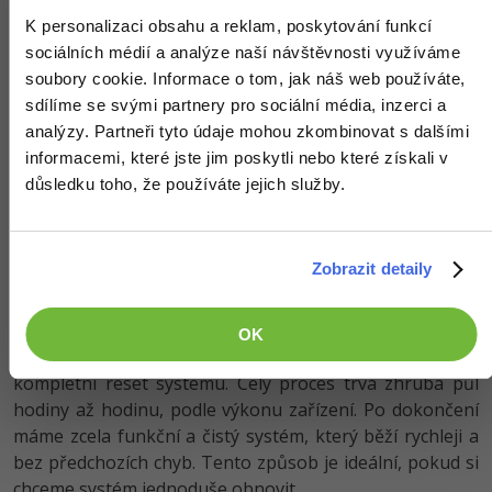
K personalizaci obsahu a reklam, poskytování funkcí
Rychlejší je využít instalátor, který je k dispozici v
sociálních médií a analýze naší návštěvnosti využíváme
počítači, čímž zároveň zachováme aplikace od výrobce.
soubory cookie. Informace o tom, jak náš web používáte,
Pokud s ním však nastanou problémy, můžeme
sdílíme se svými partnery pro sociální média, inzerci a
instalátor příslušné verze Windows stáhnout znovu a
analýzy. Partneři tyto údaje mohou zkombinovat s dalšími
případně zvolit i jiný build (podverzi).
informacemi, které jste jim poskytli nebo které získali v
důsledku toho, že používáte jejich služby.
Během instalace/resetu systému musíme nechat
počítač
celou dobu připojený
k elektrické síti,
internetu a nezkoušet ho ručně
vypínat
! Jinak
Zobrazit detaily
riskujeme
ztrátu dat
a počítač se nemusí příště
spustit. Toto platí i pro další způsoby instalace.
OK
Po potvrzení se počítač několikrát restartuje a provede
kompletní reset systému. Celý proces trvá zhruba půl
hodiny až hodinu, podle výkonu zařízení. Po dokončení
máme zcela funkční a čistý systém, který běží rychleji a
bez předchozích chyb. Tento způsob je ideální, pokud si
chceme systém jednoduše obnovit.