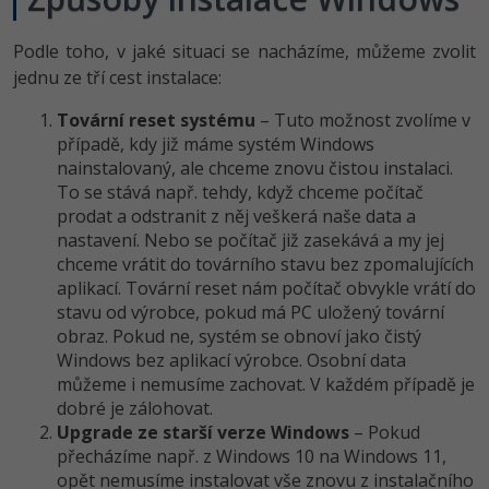
-41%
Copywriter
Algoritmy
Time management
Podle toho, v jaké situaci se nacházíme, můžeme zvolit
jednu ze tří cest instalace:
-10%
WordPress specialista
Umělá inteligence (AI)
Windows
Tovární reset systému
– Tuto možnost zvolíme v
SEO specialista
případě, kdy již máme systém Windows
Pro děti
Linux
nainstalovaný, ale chceme znovu čistou instalaci.
To se stává např. tehdy, když chceme počítač
Více
Sítě
prodat a odstranit z něj veškerá naše data a
nastavení. Nebo se počítač již zasekává a my jej
Fórum
Kybernetická bezpečnost
chceme vrátit do továrního stavu bez zpomalujících
aplikací. Tovární reset nám počítač obvykle vrátí do
Elektronický podpis
stavu od výrobce, pokud má PC uložený tovární
obraz. Pokud ne, systém se obnoví jako čistý
Fórum
Windows bez aplikací výrobce. Osobní data
můžeme i nemusíme zachovat. V každém případě je
dobré je zálohovat.
Kurzy designu
Upgrade ze starší verze Windows
– Pokud
-80%
přecházíme např. z Windows 10 na Windows 11,
HTML/CSS
Příběhy absolventů
opět nemusíme instalovat vše znovu z instalačního